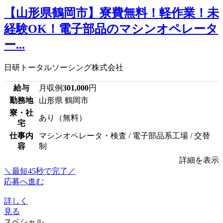
【山形県鶴岡市】寮費無料！軽作業！未
経験OK！電子部品のマシンオペレータ
ー...
日研トータルソーシング株式会社
給与
月収例
301,000
円
勤務地
山形県 鶴岡市
寮・社
あり（無料）
宅
仕事内
マシンオペレータ・検査 / 電子部品系工場 / 交替
容
制
詳細を表示
＼最短45秒で完了／
応募へ進む
詳しく
見る
スペシャル