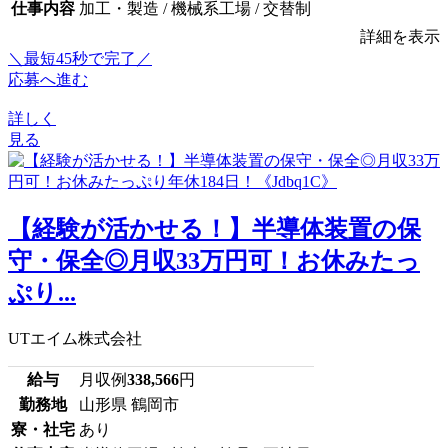
仕事内容
加工・製造 / 機械系工場 / 交替制
詳細を表示
＼最短45秒で完了／
応募へ進む
詳しく
見る
【経験が活かせる！】半導体装置の保
守・保全◎月収33万円可！お休みたっ
ぷり...
UTエイム株式会社
給与
月収例
338,566
円
勤務地
山形県 鶴岡市
寮・社宅
あり