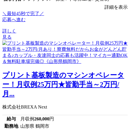
詳細を表示
＼最短45秒で完了／
応募へ進む
詳しく
見る
プリント基板製造のマシンオペレータ
ー！月収例25万円★皆勤手当～2万円/
月...
株式会社BREXA Next
給与
月収例
260,000
円
勤務地
山形県 鶴岡市