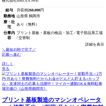
株式会社BREXA Next
給与
月収例
260,000
円
勤務地
山形県 鶴岡市
寮・社
あり（無料）
宅
仕事内
プリント基板・基板の検品・加工 / 電子部品系工場
容
/ 交替制
詳細を表示
＼最短45秒で完了／
応募へ進む
詳しく
見る
プリント基板製造のマシンオペレータ