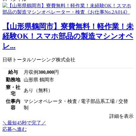
【山形県鶴岡市】寮費無料！軽作業！未
経験OK！スマホ部品の製造マシンオペ
レ...
日研トータルソーシング株式会社
給与
月収例
300,000
円
勤務地
山形県 鶴岡市
寮・社
あり（無料）
宅
仕事内
マシンオペレータ・検査 / 電子部品系工場 / 交替
容
制
詳細を表示
＼最短45秒で完了／
応募へ進む