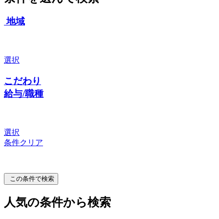
地域
選択
こだわり
給与/職種
選択
条件クリア
この条件で検索
人気の条件から検索