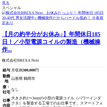
見る
スペシャル
【月の約半分がお休み♪】年間休日185
日！／小型電源コイルの製造（機械操
作...
株式会社BREXA Next
給与
月収例
300,000
円
勤務
山形県 鶴岡市
地
寮・
なし
社宅
大きさ約1〜3mmの小型の電源コイル（パワーインダ
仕事
クタ）を製造する工場でのお仕事です。スマートフォ
内容