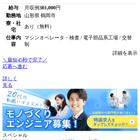
給与
月収例
301,000
円
勤務地
山形県 鶴岡市
寮・社
あり（無料）
宅
仕事内
マシンオペレータ・検査 / 電子部品系工場 / 交替
容
制
詳細を表示
＼最短45秒で完了／
応募へ進む
詳しく
見る
スペシャル