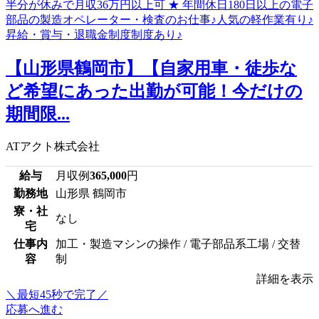
【山形県鶴岡市】【自家用車・徒歩な
ど希望にあった出勤が可能！今だけの
期間限...
ATアクト株式会社
給与
月収例
365,000
円
勤務地
山形県 鶴岡市
寮・社
なし
宅
仕事内
加工・製造マシンの操作 / 電子部品系工場 / 交替
容
制
詳細を表示
＼最短45秒で完了／
応募へ進む