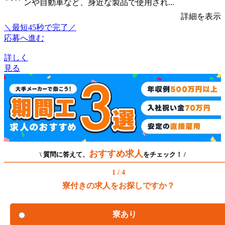
ンや自動車など、身近な製品で使用され...
詳細を表示
＼最短45秒で完了／
応募へ進む
詳しく
見る
おすすめ求人
\ 質問に答えて、
をチェック！ /
1 / 4
寮付きの求人をお探しですか？
寮あり