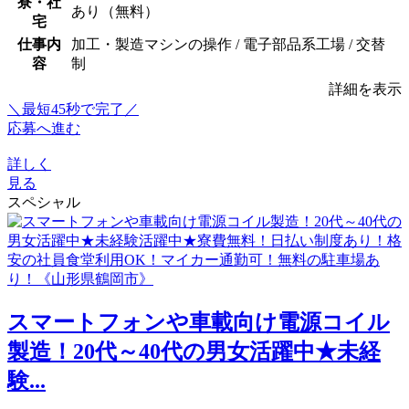
寮・社
あり（無料）
宅
仕事内
加工・製造マシンの操作 / 電子部品系工場 / 交替
容
制
詳細を表示
＼最短45秒で完了／
応募へ進む
詳しく
見る
スペシャル
スマートフォンや車載向け電源コイル
製造！20代～40代の男女活躍中★未経
験...