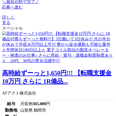
＼最短45秒で完了／
応募へ進む
詳しく
見る
スペシャル
高時給ずーっと1,650円!!! 【転職支援金
10万円 さらに 1R備品...
ATアクト株式会社
給与
月収例
365,000
円
勤務地
山形県 鶴岡市