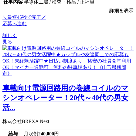
仕事内容
半導体工場 / 検査・検品 / 正社員
詳細を表示
＼最短45秒で完了／
応募へ進む
詳しく
見る
車載向け電源回路用の巻線コイルのマ
シンオペレーター！20代～40代の男女
活...
株式会社BREXA Next
給与
月収例
240,000
円