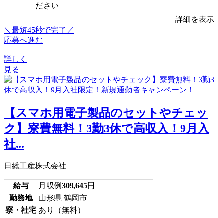
ださい
詳細を表示
＼最短45秒で完了／
応募へ進む
詳しく
見る
【スマホ用電子製品のセットやチェッ
ク】寮費無料！3勤3休で高収入！9月入
社...
日総工産株式会社
給与
月収例
309,645
円
勤務地
山形県 鶴岡市
寮・社宅
あり（無料）