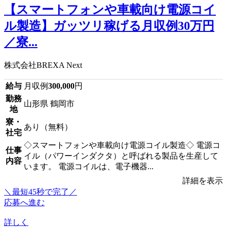
【スマートフォンや車載向け電源コイ
ル製造】ガッツリ稼げる月収例30万円
／寮...
株式会社BREXA Next
給与
月収例
300,000
円
勤務
山形県 鶴岡市
地
寮・
あり（無料）
社宅
◇スマートフォンや車載向け電源コイル製造◇ 電源コ
仕事
イル（パワーインダクタ）と呼ばれる製品を生産して
内容
います。 電源コイルは、電子機器...
詳細を表示
＼最短45秒で完了／
応募へ進む
詳しく