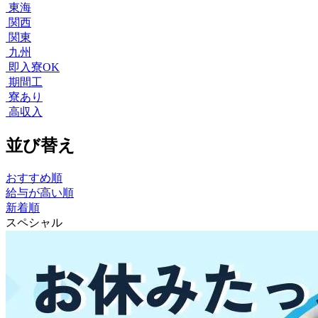
東海
関西
関東
九州
即入寮OK
期間工
寮あり
高収入
並び替え
おすすめ順
給与が高い順
新着順
スペシャル