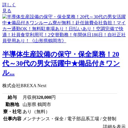
詳しく
見る
半導体生産設備の保守・保全業務！20
代～30代の男女活躍中★備品付きワン
ル...
株式会社BREXA Next
給与
月収例
320,000
円
勤務地
山形県 鶴岡市
寮・社宅
あり（無料）
仕事内容
メンテナンス・保全 / 電子部品系工場 / 交替制
詳細を表示