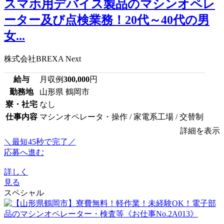
スマホ用デバイス製品のマシンオペレ
ーター及び点検業務！20代～40代の男
女...
株式会社BREXA Next
給与
月収例
300,000
円
勤務地
山形県 鶴岡市
寮・社宅
なし
仕事内容
マシンオペレータ・操作 / 家電系工場 / 交替制
詳細を表示
＼最短45秒で完了／
応募へ進む
詳しく
見る
スペシャル