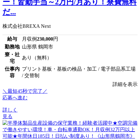
ー！皆勤手当～2万円/月あり！寮費無料
だ...
株式会社BREXA Next
給与
月収例
230,000
円
勤務地
山形県 鶴岡市
寮・社
あり（無料）
宅
仕事内
プリント基板・基板の検品・加工 / 電子部品系工場
容
/ 交替制
詳細を表示
＼最短45秒で完了／
応募へ進む
詳しく
見る