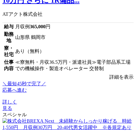
10万円 さらに 1R備品...
ATアクト株式会社
給与
月収例
365,000
円
勤務
山形県 鶴岡市
地
寮・
あり（無料）
社宅
仕事
≪寮無料・月収36.5万円・派遣社員≫電子部品系工場
内容
での機械操作・製造オペレーター 交替制
詳細を表示
＼最短45秒で完了／
応募へ進む
詳しく
見る
スペシャル