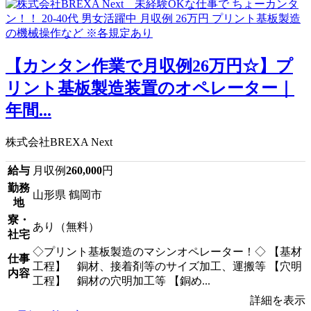
【カンタン作業で月収例26万円☆】プ
リント基板製造装置のオペレーター｜
年間...
株式会社BREXA Next
給与
月収例
260,000
円
勤務
山形県 鶴岡市
地
寮・
あり（無料）
社宅
◇プリント基板製造のマシンオペレーター！◇ 【基材
仕事
工程】 銅材、接着剤等のサイズ加工、運搬等 【穴明
内容
工程】 銅材の穴明加工等 【銅め...
詳細を表示