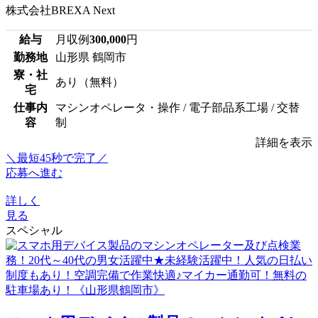
株式会社BREXA Next
給与
月収例
300,000
円
勤務地
山形県 鶴岡市
寮・社
あり（無料）
宅
仕事内
マシンオペレータ・操作 / 電子部品系工場 / 交替
容
制
詳細を表示
＼最短45秒で完了／
応募へ進む
詳しく
見る
スペシャル