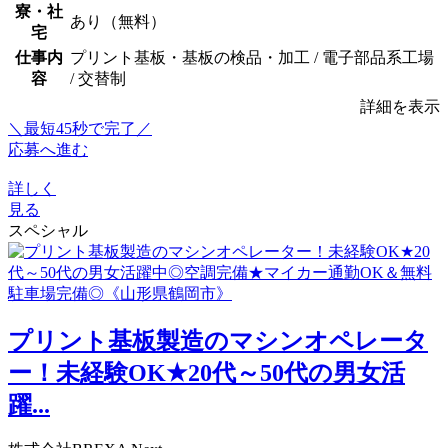
寮・社
あり（無料）
宅
仕事内
プリント基板・基板の検品・加工 / 電子部品系工場
容
/ 交替制
詳細を表示
＼最短45秒で完了／
応募へ進む
詳しく
見る
スペシャル
プリント基板製造のマシンオペレータ
ー！未経験OK★20代～50代の男女活
躍...