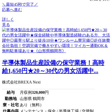
＼最短45秒で完了／
応募へ進む
詳しく
見る
半導体製品生産設備の保守業務！高時
給1,650円★20～30代の男女活躍中...
株式会社BREXA Next
給与
月収例
320,000
円
勤務地
山形県 鶴岡市
寮・社宅
あり（無料）
仕事内容
メンテナンス・保全 / 半導体工場 / 交替制