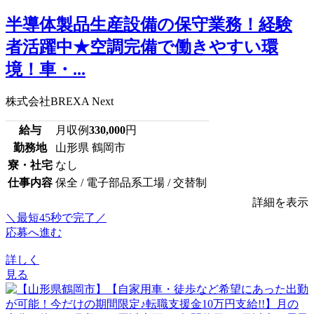
半導体製品生産設備の保守業務！経験
者活躍中★空調完備で働きやすい環
境！車・...
株式会社BREXA Next
給与
月収例
330,000
円
勤務地
山形県 鶴岡市
寮・社宅
なし
仕事内容
保全 / 電子部品系工場 / 交替制
詳細を表示
＼最短45秒で完了／
応募へ進む
詳しく
見る