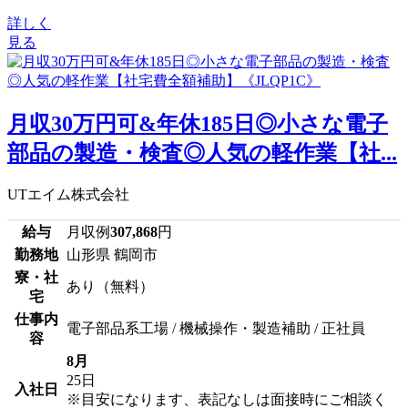
詳しく
見る
月収30万円可&年休185日◎小さな電子
部品の製造・検査◎人気の軽作業【社...
UTエイム株式会社
給与
月収例
307,868
円
勤務地
山形県 鶴岡市
寮・社
あり（無料）
宅
仕事内
電子部品系工場 / 機械操作・製造補助 / 正社員
容
8月
25日
入社日
※目安になります、表記なしは面接時にご相談く