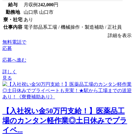
給与
月収例
242,000
円
勤務地
山口県 山口市
寮・社宅
あり
仕事内容
電子部品系工場 / 機械操作・製造補助 / 正社員
詳細を表示
無料電話で
応募
応募へ進む
詳しく
見る
【入社祝い金50万円支給！】医薬品工
場のカンタン軽作業◎土日休みでプラ
イベ...