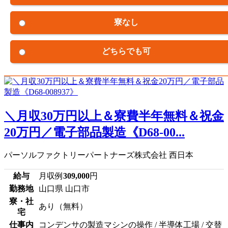
寮なし
どちらでも可
＼月収30万円以上＆寮費半年無料＆祝金
20万円／電子部品製造《D68-00...
パーソルファクトリーパートナーズ株式会社 西日本
給与
月収例
309,000
円
勤務地
山口県 山口市
寮・社
あり（無料）
宅
仕事内
コンデンサの製造マシンの操作 / 半導体工場 / 交替