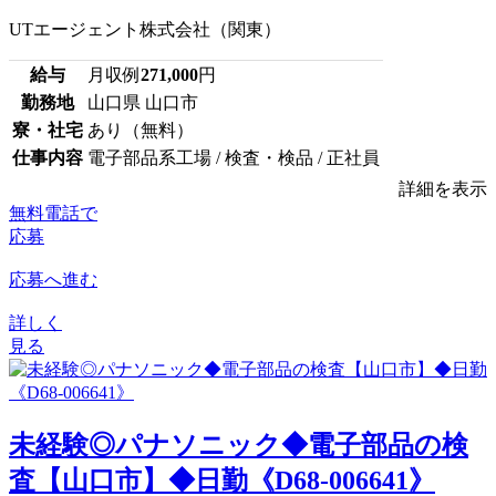
UTエージェント株式会社（関東）
給与
月収例
271,000
円
勤務地
山口県 山口市
寮・社宅
あり（無料）
仕事内容
電子部品系工場 / 検査・検品 / 正社員
詳細を表示
無料電話で
応募
応募へ進む
詳しく
見る
未経験◎パナソニック◆電子部品の検
査【山口市】◆日勤《D68-006641》