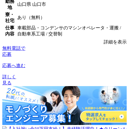
勤務
山口県 山口市
地
寮・
あり（無料）
社宅
仕事
車載部品・コンデンサのマシンオペレータ・運搬 /
内容
自動車系工場 / 交替制
詳細を表示
無料電話で
応募
応募へ進む
詳しく
見る