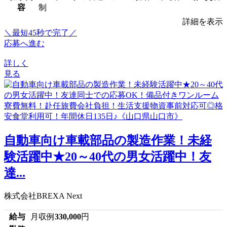
容
制
詳細を表示
＼最短45秒で完了／
応募へ進む
詳しく
見る
自動車向け車載部品の製造作業！未経
験活躍中★20～40代の男女活躍中！友
達...
株式会社BREXA Next
給与
月収例
330,000
円