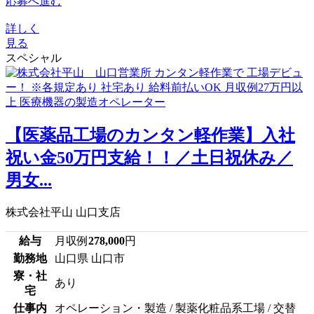
応募へ進む
詳しく
見る
スペシャル
【医薬品工場のカンタン軽作業】入社
祝い金50万円支給！！／土日祝休み／
男女...
株式会社平山 山口支店
給与
月収例
278,000
円
勤務地
山口県 山口市
寮・社
あり
宅
仕事内
オペレーション・製造 / 製薬化粧品系工場 / 交替