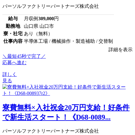
パーソルファクトリーパートナーズ株式会社
給与
月収例
309,000
円
勤務地
山口県 山口市
寮・社宅
あり（無料）
仕事内容
半導体工場 / 機械操作・製造補助 / 交替制
詳細を表示
＼最短45秒で完了／
応募へ進む
詳しく
見る
寮費無料×入社祝金20万円支給！好条件
で新生活スタート！《D68-0089...
パーソルファクトリーパートナーズ株式会社