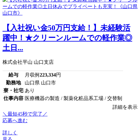
【入社祝い金50万円支給！】未経験活
躍中！★クリーンルームでの軽作業◎
土日...
株式会社平山 山口支店
給与
月収例
223,334
円
勤務地
山口県 山口市
寮・社宅
あり
仕事内容
医療機器の製造 / 製薬化粧品系工場 / 交替制
詳細を表示
＼最短45秒で完了／
応募へ進む
詳しく
見る