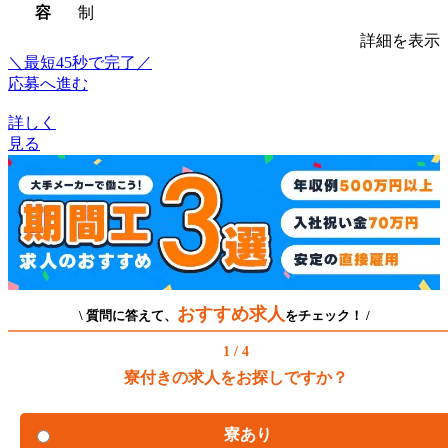
容
制
詳細を表示
＼最短45秒で完了／
応募へ進む
詳しく
見る
おすすめ求人
\ 質問に答えて、
をチェック！ /
1 / 4
寮付きの求人をお探しですか？
寮あり