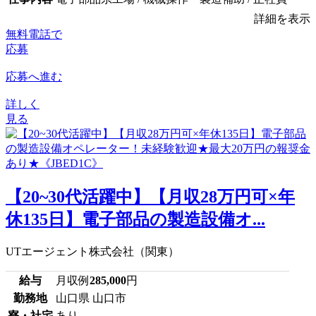
詳細を表示
無料電話で
応募
応募へ進む
詳しく
見る
【20~30代活躍中】【月収28万円可×年
休135日】電子部品の製造設備オ...
UTエージェント株式会社（関東）
給与
月収例
285,000
円
勤務地
山口県 山口市
寮・社宅
あり