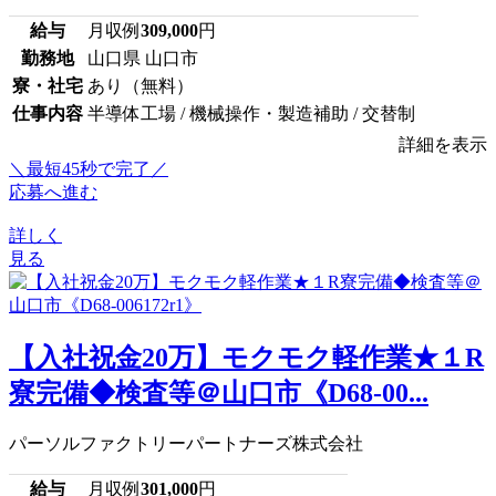
給与
月収例
309,000
円
勤務地
山口県 山口市
寮・社宅
あり（無料）
仕事内容
半導体工場 / 機械操作・製造補助 / 交替制
詳細を表示
＼最短45秒で完了／
応募へ進む
詳しく
見る
【入社祝金20万】モクモク軽作業★１R
寮完備◆検査等＠山口市《D68-00...
パーソルファクトリーパートナーズ株式会社
給与
月収例
301,000
円