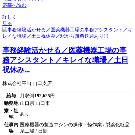
応募へ進む
詳しく
見る
事務経験活かせる／医薬機器工場の事
務アシスタント／キレイな職場／土日
祝休み...
株式会社平山 山口支店
給与
月収例
192,625
円
勤務地
山口県 山口市
寮・社
あり
宅
仕事内
医療機器の製造マシンの操作・軽作業 / 製薬化粧品
容
系工場 / 日勤