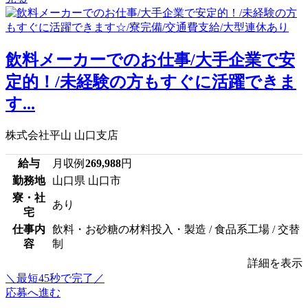
飲料メーカーでのお仕事/大手企業で安
定的！/未経験の方もすぐに活躍できま
す...
株式会社平山 山口支店
給与
月収例
269,988
円
勤務地
山口県 山口市
寮・社
あり
宅
仕事内
飲料・お砂糖の材料投入・製造 / 食品系工場 / 交替
容
制
詳細を表示
＼最短45秒で完了／
応募へ進む