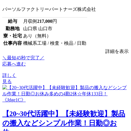
パーソルファクトリーパートナーズ株式会社
給与
月収例
217,000
円
勤務地
山口県 山口市
寮・社宅
あり（無料）
仕事内容
機械系工場 / 検査・検品 / 日勤
詳細を表示
＼最短45秒で完了／
応募へ進む
詳しく
見る
【20~30代活躍中】【未経験歓迎】製品
の搬入などシンプル作業！日勤◎お