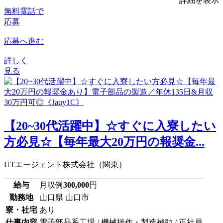
詳細を表示
無料電話で
応募
応募へ進む
詳しく
見る
【20~30代活躍中】☆すぐに入寮したい
方必見☆【毎年最大20万円の報奨金...
UTエージェント株式会社（関東）
給与
月収例
300,000
円
勤務地
山口県 山口市
寮・社宅
あり
仕事内容
電子部品系工場 / 機械操作・製造補助 / 正社員