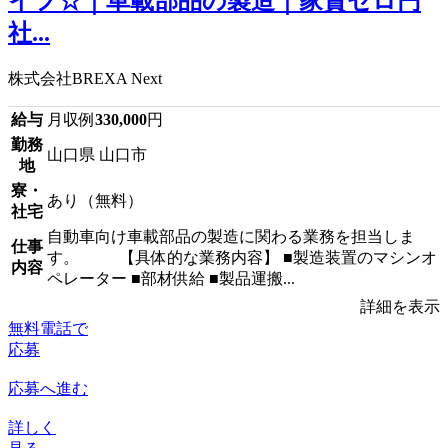
イフ☆｜車載部品の製造｜家賃ゼロ円
社...
株式会社BREXA Next
給与
月収例
330,000
円
勤務
山口県 山口市
地
寮・
あり（無料）
社宅
自動車向け車載部品の製造に関わる業務を担当しま
仕事
す。 【具体的な業務内容】 ■製造装置のマシンオ
内容
ペレーター ■部材供給 ■製品運搬...
詳細を表示
無料電話で
応募
応募へ進む
詳しく