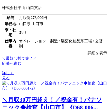
株式会社平山 山口支店
給与
月収例
278,000
円
勤務地
山口県 山口市
寮・社
あり
宅
仕事内
オペレーション・製造 / 製薬化粧品系工場 / 交替
容
制
詳細を表示
＼最短45秒で完了／
応募へ進む
詳しく
見る
＼月収30万円超え！／祝金有！パナソ
ニック◆検査【山口市】《D68-006...