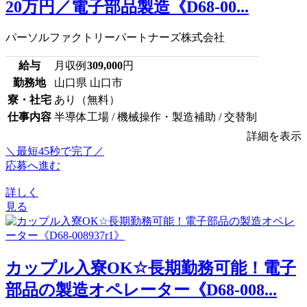
20万円／電子部品製造《D68-00...
パーソルファクトリーパートナーズ株式会社
給与
月収例
309,000
円
勤務地
山口県 山口市
寮・社宅
あり（無料）
仕事内容
半導体工場 / 機械操作・製造補助 / 交替制
詳細を表示
＼最短45秒で完了／
応募へ進む
詳しく
見る
カップル入寮OK☆長期勤務可能！電子
部品の製造オペレーター《D68-008...