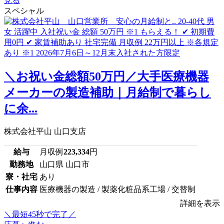
見る
スペシャル
＼お祝い金総額50万円／大手医療機器
メーカーの製造補助｜月給制で暮らし
に余...
株式会社平山 山口支店
給与
月収例
223,334
円
勤務地
山口県 山口市
寮・社宅
あり
仕事内容
医療機器の製造 / 製薬化粧品系工場 / 交替制
詳細を表示
＼最短45秒で完了／