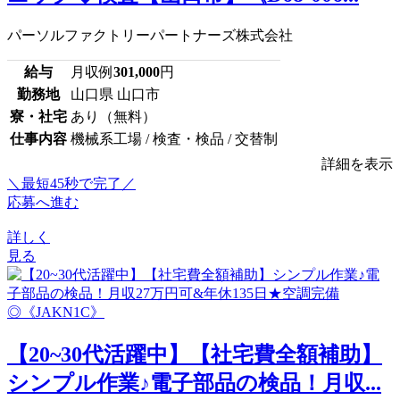
パーソルファクトリーパートナーズ株式会社
給与
月収例
301,000
円
勤務地
山口県 山口市
寮・社宅
あり（無料）
仕事内容
機械系工場 / 検査・検品 / 交替制
詳細を表示
＼最短45秒で完了／
応募へ進む
詳しく
見る
【20~30代活躍中】【社宅費全額補助】
シンプル作業♪電子部品の検品！月収...