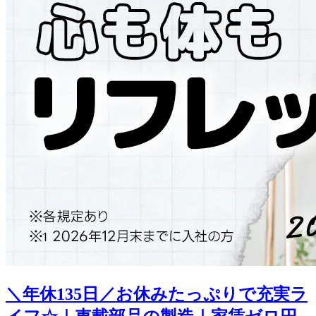
＼年休135日／お休みたっぷりで充実ラ