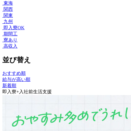
東海
関西
関東
九州
即入寮OK
期間工
寮あり
高収入
並び替え
おすすめ順
給与が高い順
新着順
即入寮+入社前生活支援