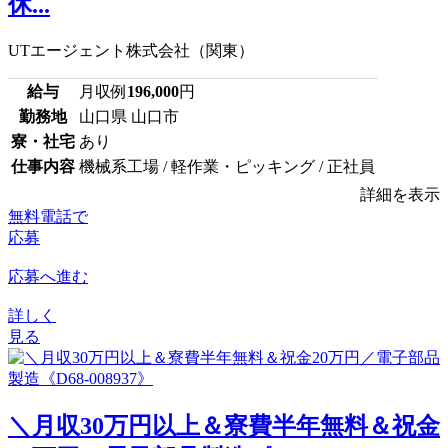
休...
UTエージェント株式会社（関東）
給与
月収例
196,000
円
勤務地
山口県 山口市
寮・社宅
あり
仕事内容
機械系工場 / 軽作業・ピッキング / 正社員
詳細を表示
無料電話で
応募
応募へ進む
詳しく
見る
＼月収30万円以上＆寮費半年無料＆祝金