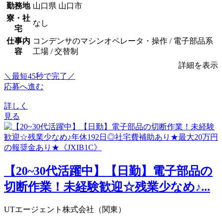
勤務地
山口県 山口市
寮・社
なし
宅
仕事内
コンデンサのマシンオペレータ・操作 / 電子部品系
容
工場 / 交替制
詳細を表示
＼最短45秒で完了／
応募へ進む
詳しく
見る
【20~30代活躍中】【日勤】電子部品の
切断作業！未経験歓迎☆残業少なめ♪...
UTエージェント株式会社（関東）