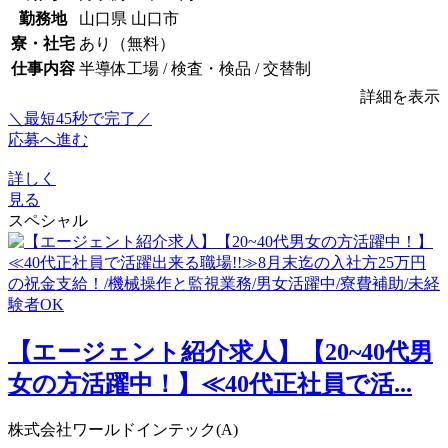
勤務地
山口県 山口市
寮・社宅
あり（無料）
仕事内容
半導体工場 / 検査・検品 / 交替制
詳細を表示
＼最短45秒で完了／
応募へ進む
詳しく
見る
スペシャル
【エージェント紹介求人】【20~40代男
女の方活躍中！】≪40代正社員で活...
株式会社ワールドインテック(A)