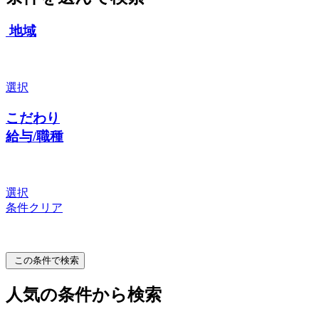
地域
選択
こだわり
給与/職種
選択
条件クリア
この条件で検索
人気の条件から検索