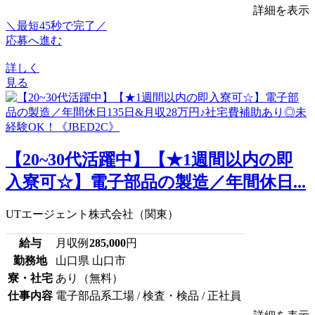
詳細を表示
＼最短45秒で完了／
応募へ進む
詳しく
見る
【20~30代活躍中】【★1週間以内の即
入寮可☆】電子部品の製造／年間休日...
UTエージェント株式会社（関東）
給与
月収例
285,000
円
勤務地
山口県 山口市
寮・社宅
あり（無料）
仕事内容
電子部品系工場 / 検査・検品 / 正社員