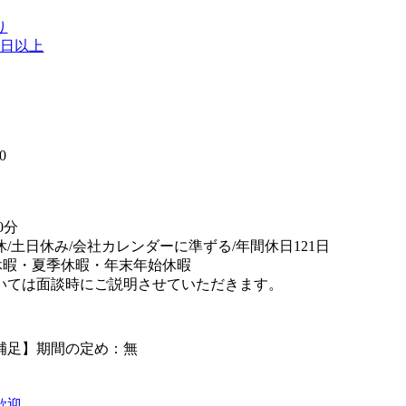
り
0日以上
】
0
0分
休/土日休み/会社カレンダーに準ずる/年間休日121日
休暇・夏季休暇・年末年始休暇
いては面談時にご説明させていただきます。
補足】期間の定め：無
歓迎