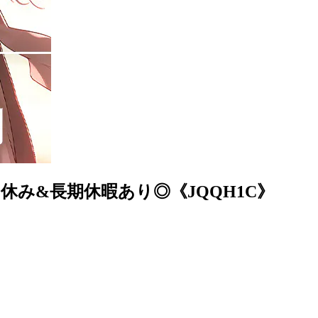
休み&長期休暇あり◎《JQQH1C》