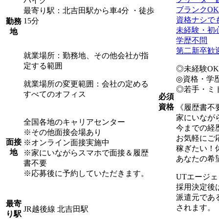
バイク
ブランクO
最寄り駅：北吉田駅から車4分 ・徒歩
資格ナシで
15分
勤務
未経験・初
地
学歴不問
第二新卒歓
就業場所：勤務地、その他会社が指
定する範囲
◎未経験O
◎資格・学
就業場所の変更範囲：会社の定める
◎若手・ミ
すべてのオフィス
必須
資格
《履歴書不
家にいなが
全国各地のキャリアセンター
今までの経
※その他面接会場あり
お気軽にご
面接
※オンライン面接実施中
稼ぎたい！
地
※家にいながらスマホで面接＆履歴
あなたの希
書不要
※応募後に予約していただきます。
UTエージ
採用決定後
派遣元であ
最寄
されます。
JR越後線 北吉田駅
り駅