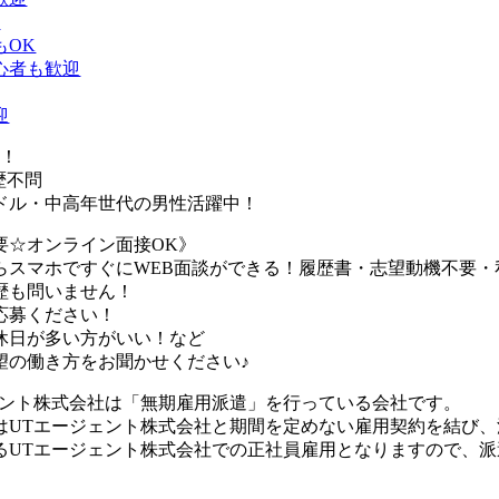
K
もOK
心者も歓迎
迎
K！
歴不問
ドル・中高年世代の男性活躍中！
要☆オンライン面接OK》
らスマホですぐにWEB面談ができる！履歴書・志望動機不要・
歴も問いません！
応募ください！
休日が多い方がいい！など
望の働き方をお聞かせください♪
ェント株式会社は「無期雇用派遣」を行っている会社です。
はUTエージェント株式会社と期間を定めない雇用契約を結び
るUTエージェント株式会社での正社員雇用となりますので、