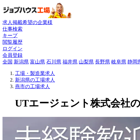
求人掲載希望の企業様
仕事検索
キープ
閲覧履歴
ログイン
会員登録
全国
新潟県
富山県
石川県
福井県
山梨県
長野県
岐阜県
静岡
工場・製造業求人
新潟県の工場求人
燕市の工場求人
UTエージェント株式会社の工場