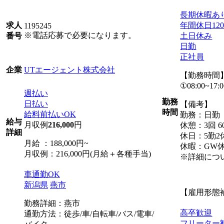
長期休暇あ
年間休日12
求人
1195245
※電話応募で必要になります。
土日休み
番号
日勤
正社員
UTエージェント株式会社
企業
【勤務時間
①08:00~17:0
週払い
勤務
日払い
【備考】
時間
給料前払いOK
勤務：日勤
給与
月収例
216,000
円
休憩：3回 6
詳細
休日：5勤2
月給 ：188,000円~
休暇：GW
月収例：216,000円(月給＋各種手当)
※詳細につ
車通勤OK
新潟県
燕市
【雇用形態
勤務詳細：燕市
高卒歓迎
通勤方法：徒歩/車/自転車/バス/電車/
フリーター