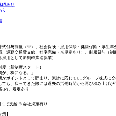
休暇あり
あり
備
株式付与制度（※）、社会保険・雇用保険・健康保険・厚生年
暇、通勤交通費支給、社宅完備（※規定あり）、制服貸与（制
再雇用として原則65歳迄就業）
制度（新制度スタート）
間が、株になる。」
間がポイントとして貯まり、累計に応じてUTグループ株式に交
しても、戻ってきた際には過去の労働時間から再び積み上げが可
年以内、規定あり
00円まで支給 ※会社規定有り
対策】