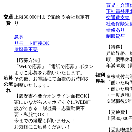
育児・介護
正社員登用
上限30,000円まで支給 ※会社規定有
交通
交通費支給
り
費
社会保険完
研修あり
制服貸与
急募
リモート面接OK
【待遇】
履歴書不要
昇給昇格、
暇、慶弔休
【応募方法】
年満60歳（
「Webで応募」「電話で応募」ボタン
よりご応募をお願いいたします。
福利
※株式付与
応募
その後、お電話にて面接のお時間を
厚生
「働いた時
の流
調整いたします。
・働いた時
れ
・一度退職
【履歴書不要☆オンライン面接OK】
※退職後5
家にいながらスマホですぐにWEB面
談ができる！履歴書・志望動機不
【交通費】
要・私服でOK！
上限30,0
今までの経歴も問いません！
お気軽にご応募ください！
【受動喫煙