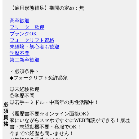
【雇用形態補足】期間の定め：無
高卒歓迎
フリーター歓迎
ブランクOK
フォークリフト資格
未経験・初心者も歓迎
学歴不問
第二新卒歓迎
＜必須条件＞
◆フォークリフト免許必須
◎未経験歓迎
◎学歴不問
◎若手～ミドル・中高年の男性活躍中！
必
須
《履歴書不要☆オンライン面接OK》
資
家にいながらスマホですぐにWEB面談ができる！履歴
格
書・志望動機不要・私服でOK！
今までの経歴も問いません！