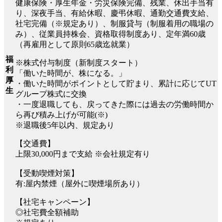
健康保険・厚生年金・労災保険完備、残業、休出手当有
り、深夜手当、有給休暇、慶弔休暇、通勤交通費支給、
社宅完備（※規定あり）、制服貸与（制服着用の職場の
み）、従業員持株会、資格取得制度あり、定年満60歳
（再雇用として原則65歳迄就業）
福
※株式付与制度（新制度スタート）
利
「働いた時間が、株になる。」
厚
・働いた時間がポイントとして貯まり、累計に応じてUT
生
グループ株式に交換
・一度退職しても、戻ってきた際には過去の労働時間か
ら再び積み上げが可能(※)
※退職後5年以内、規定あり
【交通費】
上限30,000円まで支給 ※会社規定有り
【受動喫煙対策】
有:屋内禁煙（屋外に喫煙場所あり）
【社宅キャンペーン】
◎社宅費全額補助