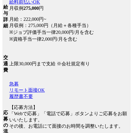
給料前払いOK
給
月収例
275,000
円
与
月給：222,000円~
詳
月収例：275,000円（月給＋各種手当）
細
※ジョブ評価手当一律20,000円/月を含む
※資格手当一律2,000円/月を含む
交
上限30,000円まで支給 ※会社規定有り
通
費
急募
リモート面接OK
履歴書不要
【応募方法】
応
「Webで応募」「電話で応募」ボタンよりご応募をお願
募
いいたします。
の
その後、お電話にて面接のお時間を調整いたします。
流