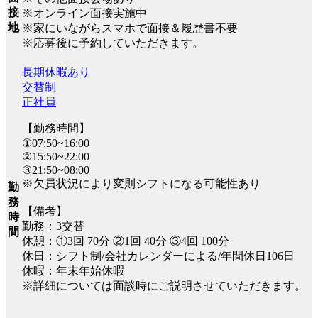
接
※オンライン面接実施中
地
※家にいながらスマホで面接＆履歴書不要
※応募後に予約していただきます。
長期休暇あり
交替制
正社員
【勤務時間】
①07:50~16:00
②15:50~22:00
③21:50~08:00
※欠員状況により変則シフトになる可能性あり
勤
務
【備考】
時
勤務：3交替
間
休憩：①3回 70分 ②1回 40分 ③4回 100分
休日：シフト制/会社カレンダーによる/年間休日106日
休暇：年末年始休暇
※詳細については面談時にご説明させていただきます。