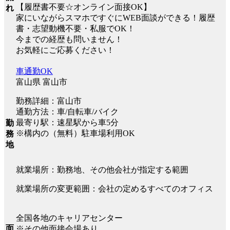
【履歴書不要☆オンライン面接OK】
れ
家にいながらスマホですぐにWEB面談ができる！履歴
書・志望動機不要・私服でOK！
今までの経歴も問いません！
お気軽にご応募ください！
車通勤OK
富山県 富山市
勤務詳細：富山市
通勤方法：車/自転車/バイク
最寄り駅：速星駅から車5分
勤
※構内の（無料）駐車場利用OK
務
地
就業場所：勤務地、その他会社が指定する範囲
就業場所の変更範囲：会社の定めるすべてのオフィス
全国各地のキャリアセンター
面
※その他面接会場あり