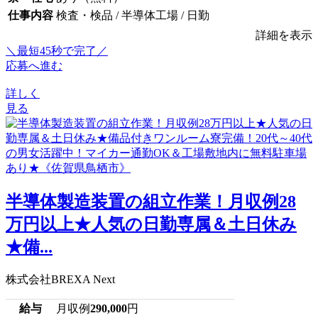
仕事内容
検査・検品 / 半導体工場 / 日勤
詳細を表示
＼最短45秒で完了／
応募へ進む
詳しく
見る
半導体製造装置の組立作業！月収例28
万円以上★人気の日勤専属＆土日休み
★備...
株式会社BREXA Next
給与
月収例
290,000
円