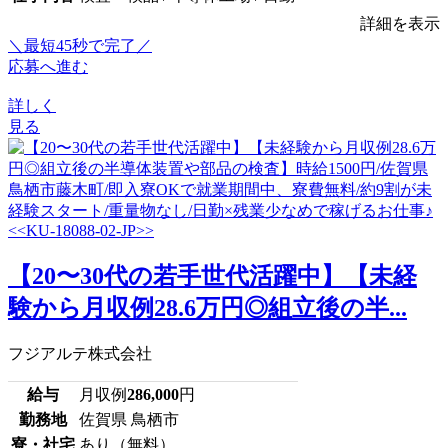
詳細を表示
＼最短45秒で完了／
応募へ進む
詳しく
見る
【20〜30代の若手世代活躍中】【未経
験から月収例28.6万円◎組立後の半...
フジアルテ株式会社
給与
月収例
286,000
円
勤務地
佐賀県 鳥栖市
寮・社宅
あり（無料）