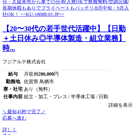
【20〜30代の若手世代活躍中】【日勤
＋土日休み◎半導体製造・組立業務】
時...
フジアルテ株式会社
給与
月収例
286,000
円
勤務地
佐賀県 鳥栖市
寮・社宅
あり（無料）
仕事内容
組立・加工・プレス / 半導体工場 / 日勤
詳細を表示
＼最短45秒で完了／
応募へ進む
詳しく