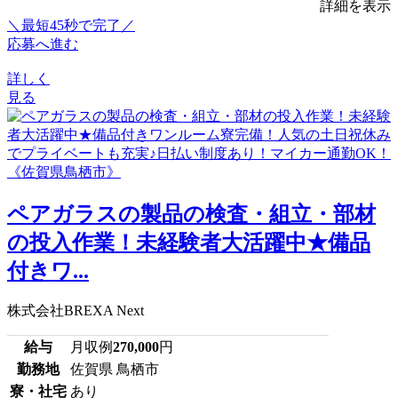
詳細を表示
＼最短45秒で完了／
応募へ進む
詳しく
見る
ペアガラスの製品の検査・組立・部材
の投入作業！未経験者大活躍中★備品
付きワ...
株式会社BREXA Next
給与
月収例
270,000
円
勤務地
佐賀県 鳥栖市
寮・社宅
あり