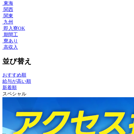
東海
関西
関東
九州
即入寮OK
期間工
寮あり
高収入
並び替え
おすすめ順
給与が高い順
新着順
スペシャル