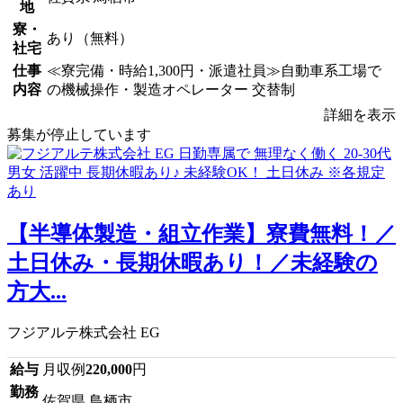
地
寮・
あり（無料）
社宅
仕事
≪寮完備・時給1,300円・派遣社員≫自動車系工場で
内容
の機械操作・製造オペレーター 交替制
詳細を表示
募集が停止しています
【半導体製造・組立作業】寮費無料！／
土日休み・長期休暇あり！／未経験の
方大...
フジアルテ株式会社 EG
給与
月収例
220,000
円
勤務
佐賀県 鳥栖市