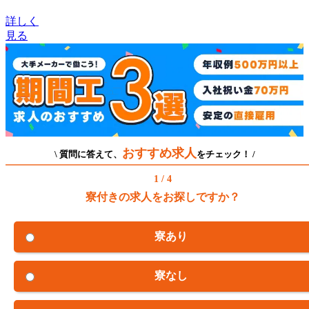
詳しく
見る
おすすめ求人
\ 質問に答えて、
をチェック！ /
1 / 4
寮付きの求人をお探しですか？
寮あり
寮なし