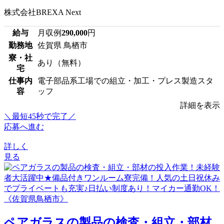
株式会社BREXA Next
給与
月収例
290,000
円
勤務地
佐賀県 鳥栖市
寮・社
あり（無料）
宅
仕事内
電子部品系工場での組立・加工・プレス製造スタ
容
ッフ
詳細を表示
＼最短45秒で完了／
応募へ進む
詳しく
見る
ペアガラスの製品の検査・組立・部材