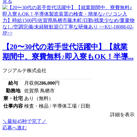
見る
【20〜30代の若手世代活躍中】【就業
期間中、寮費無料♪即入寮もOK！半導...
フジアルテ株式会社
給与
月収例
286,000
円
勤務地
佐賀県 鳥栖市
寮・社宅
あり（無料）
仕事内容
検査・検品 / 半導体工場 / 日勤
詳細を表示
＼最短45秒で完了／
応募へ進む