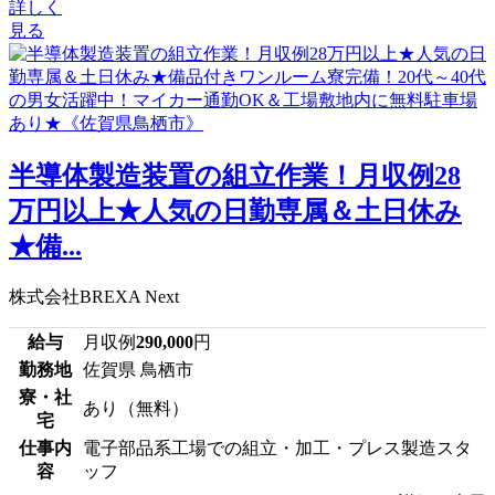
詳しく
見る
半導体製造装置の組立作業！月収例28
万円以上★人気の日勤専属＆土日休み
★備...
株式会社BREXA Next
給与
月収例
290,000
円
勤務地
佐賀県 鳥栖市
寮・社
あり（無料）
宅
仕事内
電子部品系工場での組立・加工・プレス製造スタ
容
ッフ