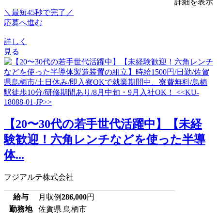
詳細を表示
＼最短45秒で完了／
応募へ進む
詳しく
見る
【20〜30代の若手世代活躍中】【未経
験歓迎！六角レンチなどを使った半導
体...
フジアルテ株式会社
給与
月収例
286,000
円
勤務地
佐賀県 鳥栖市