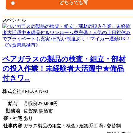
どちらでも可
スペシャル
ペアガラスの製品の検査・組立・部材
の投入作業！未経験者大活躍中★備品
付きワ...
株式会社BREXA Next
給与
月収例
270,000
円
勤務地
佐賀県 鳥栖市
寮・社宅
あり
仕事内容
ガラス製品の組立・検査 / 建築系工場 / 交替制