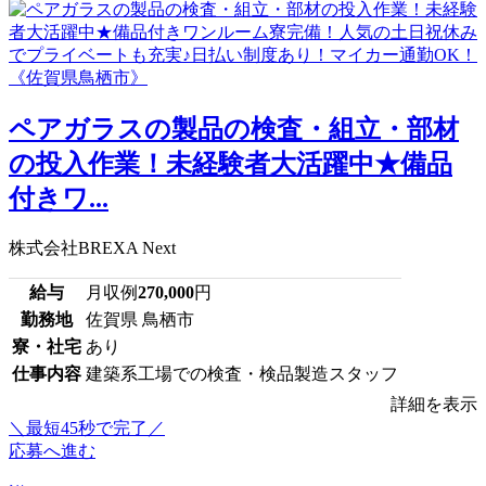
ペアガラスの製品の検査・組立・部材
の投入作業！未経験者大活躍中★備品
付きワ...
株式会社BREXA Next
給与
月収例
270,000
円
勤務地
佐賀県 鳥栖市
寮・社宅
あり
仕事内容
建築系工場での検査・検品製造スタッフ
詳細を表示
＼最短45秒で完了／
応募へ進む