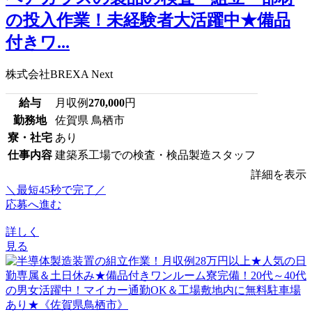
の投入作業！未経験者大活躍中★備品
付きワ...
株式会社BREXA Next
給与
月収例
270,000
円
勤務地
佐賀県 鳥栖市
寮・社宅
あり
仕事内容
建築系工場での検査・検品製造スタッフ
詳細を表示
＼最短45秒で完了／
応募へ進む
詳しく
見る