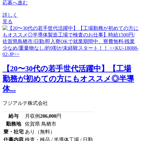
応募へ進む
詳しく
見る
【20〜30代の若手世代活躍中】【工場
勤務が初めての方にもオススメ◎半導
体...
フジアルテ株式会社
給与
月収例
286,000
円
勤務地
佐賀県 鳥栖市
寮・社宅
あり（無料）
仕事内容
検査・検品 / 半導体工場 / 日勤