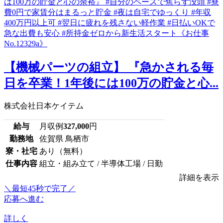
【機械パーツの組立】 『急かされる毎
日を卒業！1年後には100万の貯金と心...
株式会社日本ケイテム
給与
月収例
327,000
円
勤務地
佐賀県 鳥栖市
寮・社宅
あり（無料）
仕事内容
組立・組み立て / 半導体工場 / 日勤
詳細を表示
＼最短45秒で完了／
応募へ進む
詳しく