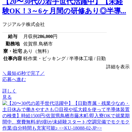
【20〜30代の若手世代活躍中】【未経
験OK！3～6ヶ月間の研修あり◎半導...
フジアルテ株式会社
給与
月収例
286,000
円
勤務地
佐賀県 鳥栖市
寮・社宅
あり（無料）
仕事内容
軽作業・ピッキング / 半導体工場 / 日勤
詳細を表示
＼最短45秒で完了／
応募へ進む
詳しく
見る