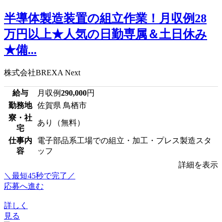
半導体製造装置の組立作業！月収例28
万円以上★人気の日勤専属＆土日休み
★備...
株式会社BREXA Next
給与
月収例
290,000
円
勤務地
佐賀県 鳥栖市
寮・社
あり（無料）
宅
仕事内
電子部品系工場での組立・加工・プレス製造スタ
容
ッフ
詳細を表示
＼最短45秒で完了／
応募へ進む
詳しく
見る