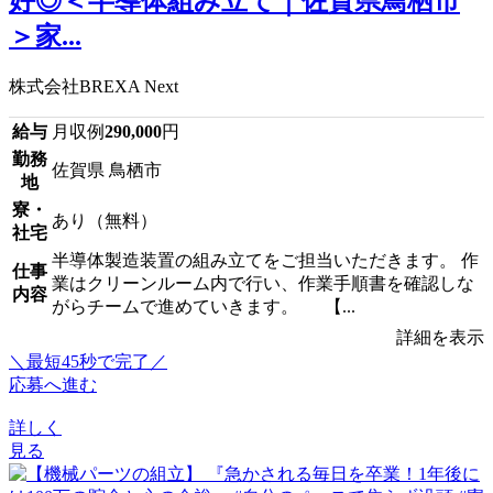
好◎＜半導体組み立て｜佐賀県鳥栖市
＞家...
株式会社BREXA Next
給与
月収例
290,000
円
勤務
佐賀県 鳥栖市
地
寮・
あり（無料）
社宅
半導体製造装置の組み立てをご担当いただきます。 作
仕事
業はクリーンルーム内で行い、作業手順書を確認しな
内容
がらチームで進めていきます。 【...
詳細を表示
＼最短45秒で完了／
応募へ進む
詳しく
見る