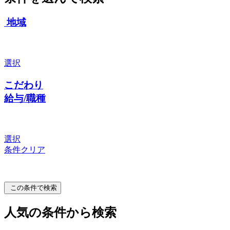
地域
選択
こだわり
給与/職種
選択
条件クリア
この条件で検索
人気の条件から検索