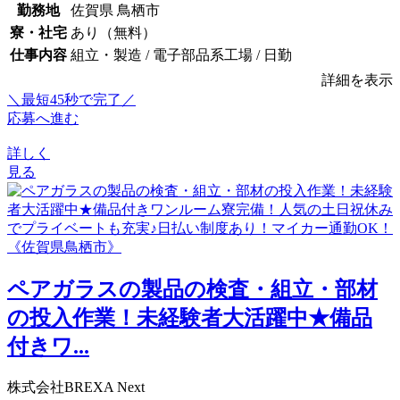
勤務地
佐賀県 鳥栖市
寮・社宅
あり（無料）
仕事内容
組立・製造 / 電子部品系工場 / 日勤
詳細を表示
＼最短45秒で完了／
応募へ進む
詳しく
見る
ペアガラスの製品の検査・組立・部材
の投入作業！未経験者大活躍中★備品
付きワ...
株式会社BREXA Next