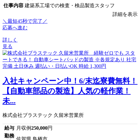
仕事内容
建築系工場での検査・検品製造スタッフ
詳細を表示
＼最短45秒で完了／
応募へ進む
詳しく
見る
入社キャンペーン中！6/末迄寮費無料！
【自動車部品の製造】人気の軽作業！
未...
株式会社ブラステック 久留米営業所
給与
月収例
250,000
円
勤務
佐賀県 鳥栖市