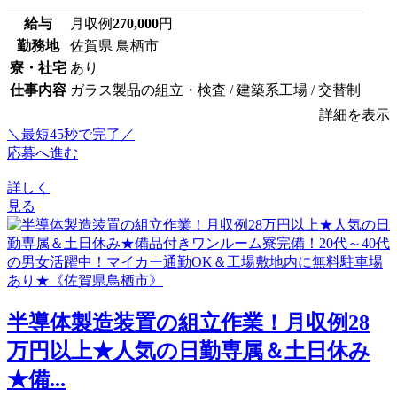
給与
月収例
270,000
円
勤務地
佐賀県 鳥栖市
寮・社宅
あり
仕事内容
ガラス製品の組立・検査 / 建築系工場 / 交替制
詳細を表示
＼最短45秒で完了／
応募へ進む
詳しく
見る
半導体製造装置の組立作業！月収例28
万円以上★人気の日勤専属＆土日休み
★備...