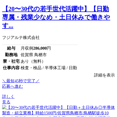
【20〜30代の若手世代活躍中】【日勤
専属・残業少なめ・土日休みで働きや
す...
フジアルテ株式会社
給与
月収例
286,000
円
勤務地
佐賀県 鳥栖市
寮・社宅
あり（無料）
仕事内容
検査・検品 / 半導体工場 / 日勤
詳細を表示
＼最短45秒で完了／
応募へ進む
詳しく
見る