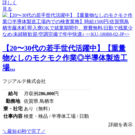
詳しく
見る
【20〜30代の若手世代活躍中】【重量
物なしのモクモク作業◎半導体製造工
場...
フジアルテ株式会社
給与
月収例
286,000
円
勤務地
佐賀県 鳥栖市
寮・社宅
あり（無料）
仕事内容
検査・検品 / 半導体工場 / 日勤
詳細を表示
＼最短45秒で完了／