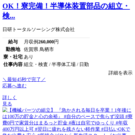
OK！寮完備！半導体装置部品の組立・
検...
日研トータルソーシング株式会社
給与
月収例
260,000
円
勤務地
佐賀県 鳥栖市
寮・社宅
あり
仕事内容
組立・検査 / 半導体工場 / 日勤
詳細を表示
＼最短45秒で完了／
応募へ進む
詳しく
見る