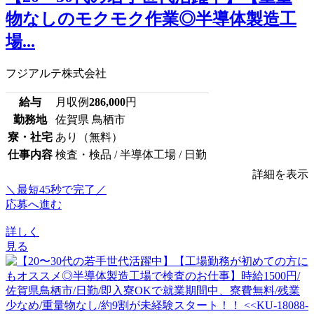
物なしのモクモク作業◎半導体製造工
場...
フジアルテ株式会社
給与
月収例
286,000
円
勤務地
佐賀県 鳥栖市
寮・社宅
あり（無料）
仕事内容
検査・検品 / 半導体工場 / 日勤
詳細を表示
＼最短45秒で完了／
応募へ進む
詳しく
見る