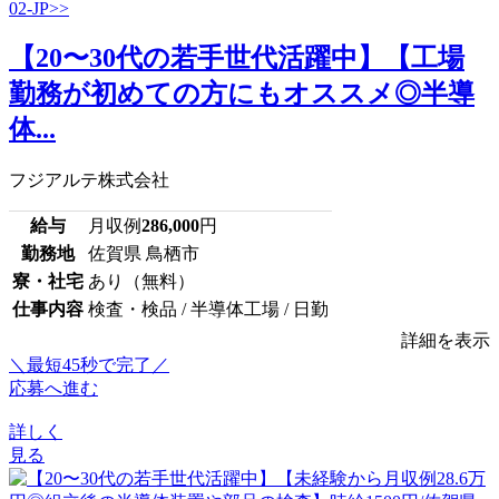
【20〜30代の若手世代活躍中】【工場
勤務が初めての方にもオススメ◎半導
体...
フジアルテ株式会社
給与
月収例
286,000
円
勤務地
佐賀県 鳥栖市
寮・社宅
あり（無料）
仕事内容
検査・検品 / 半導体工場 / 日勤
詳細を表示
＼最短45秒で完了／
応募へ進む
詳しく
見る