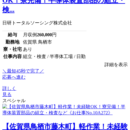
OK！寮完備！半導体装置部品の組立・
検...
日研トータルソーシング株式会社
給与
月収例
260,000
円
勤務地
佐賀県 鳥栖市
寮・社宅
あり
仕事内容
組立・検査 / 半導体工場 / 日勤
詳細を表示
＼最短45秒で完了／
応募へ進む
詳しく
見る
スペシャル
【佐賀県鳥栖市藤木町】軽作業！未経験