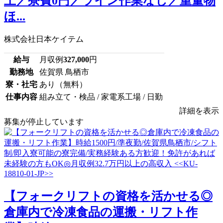
上／寮費0円／ライン作業なし／重量物
ほ...
株式会社日本ケイテム
給与
月収例
327,000
円
勤務地
佐賀県 鳥栖市
寮・社宅
あり（無料）
仕事内容
組み立て・検品 / 家電系工場 / 日勤
詳細を表示
募集が停止しています
【フォークリフトの資格を活かせる◎
倉庫内で冷凍食品の運搬・リフト作