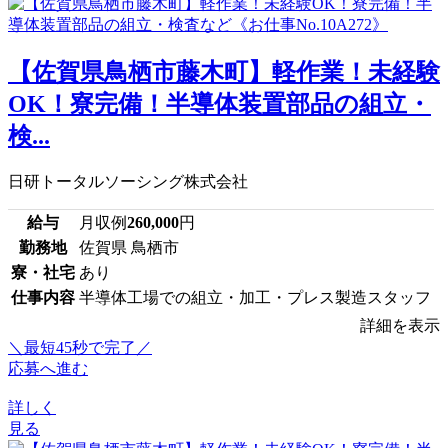
【佐賀県鳥栖市藤木町】軽作業！未経験
OK！寮完備！半導体装置部品の組立・
検...
日研トータルソーシング株式会社
給与
月収例
260,000
円
勤務地
佐賀県 鳥栖市
寮・社宅
あり
仕事内容
半導体工場での組立・加工・プレス製造スタッフ
詳細を表示
＼最短45秒で完了／
応募へ進む
詳しく
見る