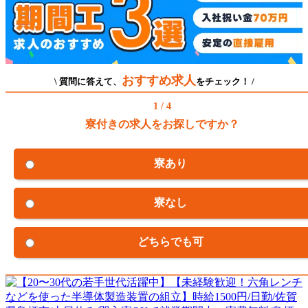
おすすめ求人
\ 質問に答えて、
をチェック！ /
1 / 4
寮付きの求人をお探しですか？
寮あり
寮なし
どちらでも可