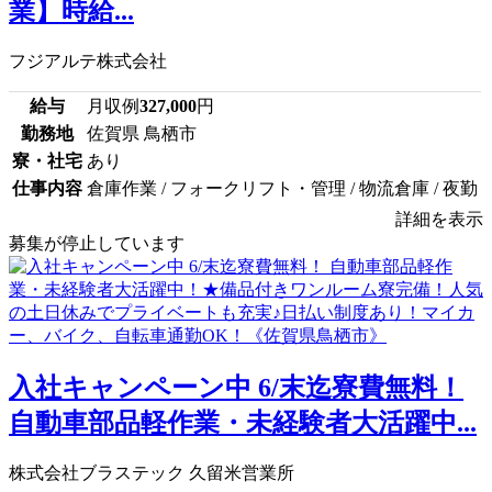
業】時給...
フジアルテ株式会社
給与
月収例
327,000
円
勤務地
佐賀県 鳥栖市
寮・社宅
あり
仕事内容
倉庫作業 / フォークリフト・管理 / 物流倉庫 / 夜勤
詳細を表示
募集が停止しています
入社キャンペーン中 6/末迄寮費無料！
自動車部品軽作業・未経験者大活躍中...
株式会社ブラステック 久留米営業所