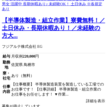
【半導体製造・組立作業】寮費無料！／
土日休み・長期休暇あり！／未経験の
方大...
フジアルテ株式会社 EG
給与
月収例
220,000
円
勤務
佐賀県 鳥栖市
地
寮・
あり（無料）
社宅
【仕事概要】 半導体製造装置を製造している工場での
仕事
お仕事です！ 【仕事詳細】 半導体製造・組立作業の
内容
お仕事をお任せします！ ▼作業...
詳細を表示
募集が停止しています