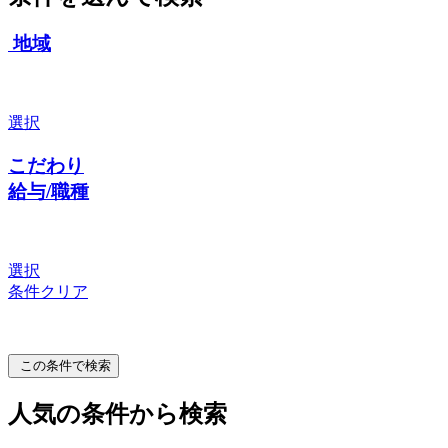
地域
選択
こだわり
給与/職種
選択
条件クリア
この条件で検索
人気の条件から検索