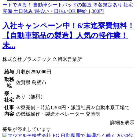
入社キャンペーン中！6/末迄寮費無料！
【自動車部品の製造】人気の軽作業！
未...
株式会社ブラステック 久留米営業所
給与
月収例
250,000
円
勤務
佐賀県 鳥栖市
地
寮・
あり（無料）
社宅
仕事
≪寮完備・時給1,300円・派遣社員≫自動車系工場で
内容
の機械操作・製造オペレーター 交替制
詳細を表示
募集が停止しています