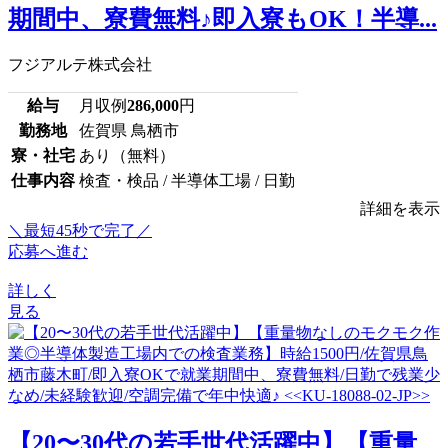
期間中、寮費無料♪即入寮もOK！半導...
フジアルテ株式会社
給与
月収例
286,000
円
勤務地
佐賀県 鳥栖市
寮・社宅
あり（無料）
仕事内容
検査・検品 / 半導体工場 / 日勤
詳細を表示
＼最短45秒で完了／
応募へ進む
詳しく
見る
【20〜30代の若手世代活躍中】【重量