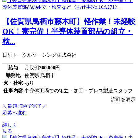
【佐賀県鳥栖市藤木町】軽作業！未経験
OK！寮完備！半導体装置部品の組立・
検...
日研トータルソーシング株式会社
給与
月収例
260,000
円
勤務地
佐賀県 鳥栖市
寮・社宅
あり
仕事内容
半導体工場での組立・加工・プレス製造スタッフ
詳細を表示
＼最短45秒で完了／
応募へ進む
詳しく
見る