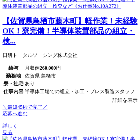
【佐賀県鳥栖市藤木町】軽作業！未経験
OK！寮完備！半導体装置部品の組立・
検...
日研トータルソーシング株式会社
給与
月収例
260,000
円
勤務地
佐賀県 鳥栖市
寮・社宅
あり
仕事内容
半導体工場での組立・加工・プレス製造スタッフ
詳細を表示
＼最短45秒で完了／
応募へ進む
詳しく
見る