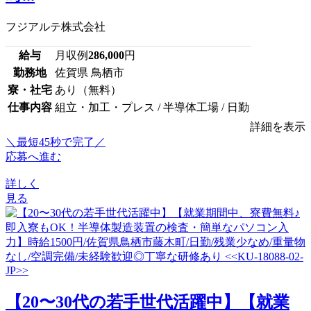
フジアルテ株式会社
給与
月収例
286,000
円
勤務地
佐賀県 鳥栖市
寮・社宅
あり（無料）
仕事内容
組立・加工・プレス / 半導体工場 / 日勤
詳細を表示
＼最短45秒で完了／
応募へ進む
詳しく
見る
【20〜30代の若手世代活躍中】【就業