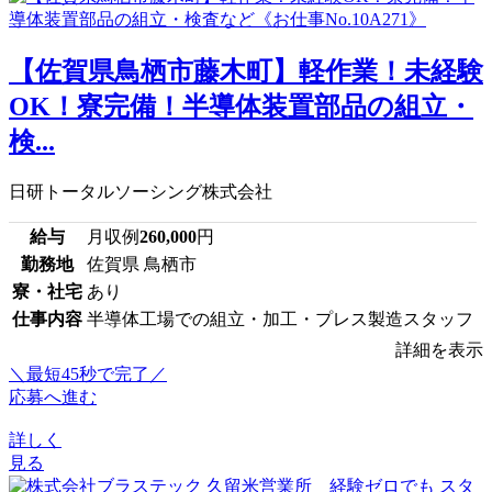
【佐賀県鳥栖市藤木町】軽作業！未経験
OK！寮完備！半導体装置部品の組立・
検...
日研トータルソーシング株式会社
給与
月収例
260,000
円
勤務地
佐賀県 鳥栖市
寮・社宅
あり
仕事内容
半導体工場での組立・加工・プレス製造スタッフ
詳細を表示
＼最短45秒で完了／
応募へ進む
詳しく
見る