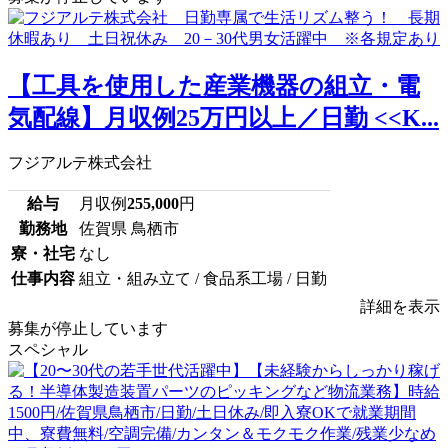
【工具を使用した産業機器の組立・電
気配線】月収例25万円以上／日勤 <<K...
フジアルテ株式会社
給与
月収例
255,000
円
勤務地
佐賀県 鳥栖市
寮・社宅
なし
仕事内容
組立・組み立て / 食品系工場 / 日勤
詳細を表示
募集が停止しています
スペシャル