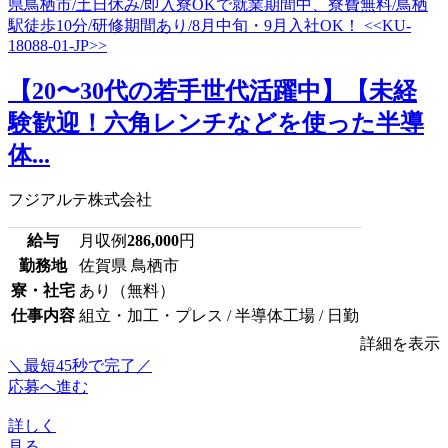
【20〜30代の若手世代活躍中】【未経
験歓迎！六角レンチなどを使った半導
体...
フジアルテ株式会社
給与
月収例
286,000
円
勤務地
佐賀県 鳥栖市
寮・社宅
あり（無料）
仕事内容
組立・加工・プレス / 半導体工場 / 日勤
詳細を表示
＼最短45秒で完了／
応募へ進む
詳しく
見る