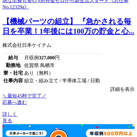
【機械パーツの組立】 『急かされる毎
日を卒業！1年後には100万の貯金と心...
株式会社日本ケイテム
給与
月収例
327,000
円
勤務地
佐賀県 鳥栖市
寮・社宅
あり（無料）
仕事内容
組立・組み立て / 半導体工場 / 日勤
詳細を表示
＼最短45秒で完了／
応募へ進む
詳しく
見る