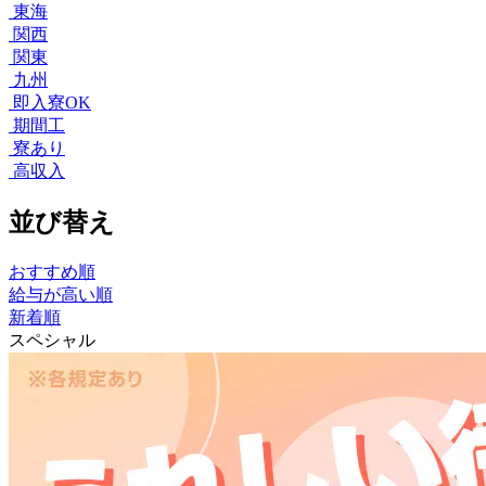
東海
関西
関東
九州
即入寮OK
期間工
寮あり
高収入
並び替え
おすすめ順
給与が高い順
新着順
スペシャル