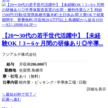
【20〜30代の若手世代活躍中】【未経
験OK！3～6ヶ月間の研修あり◎半導...
フジアルテ株式会社
給与
月収例
286,000
円
勤務地
佐賀県 鳥栖市
寮・社宅
あり（無料）
仕事内容
軽作業・ピッキング / 半導体工場 / 日勤
詳細を表示
＼最短45秒で完了／
応募へ進む