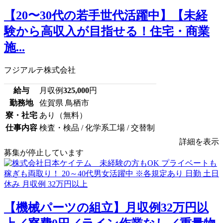
【20〜30代の若手世代活躍中】【未経
験から高収入が目指せる！住宅・商業
施...
フジアルテ株式会社
給与
月収例
325,000
円
勤務地
佐賀県 鳥栖市
寮・社宅
あり（無料）
仕事内容
検査・検品 / 化学系工場 / 交替制
詳細を表示
募集が停止しています
【機械パーツの組立】月収例32万円以