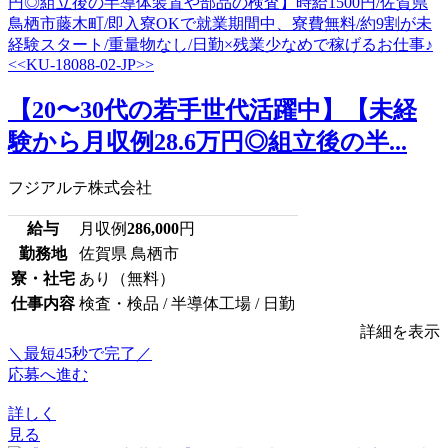
【20〜30代の若手世代活躍中】【未経
験から月収例28.6万円◎組立後の半...
フジアルテ株式会社
給与
月収例
286,000
円
勤務地
佐賀県 鳥栖市
寮・社宅
あり（無料）
仕事内容
検査・検品 / 半導体工場 / 日勤
詳細を表示
＼最短45秒で完了／
応募へ進む
詳しく
見る