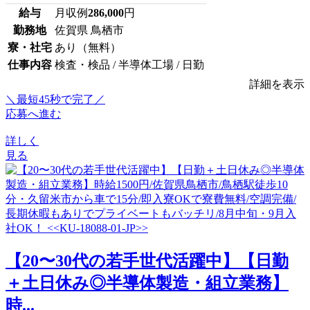
給与
月収例
286,000
円
勤務地
佐賀県 鳥栖市
寮・社宅
あり（無料）
仕事内容
検査・検品 / 半導体工場 / 日勤
詳細を表示
＼最短45秒で完了／
応募へ進む
詳しく
見る
【20〜30代の若手世代活躍中】【日勤
＋土日休み◎半導体製造・組立業務】
時...