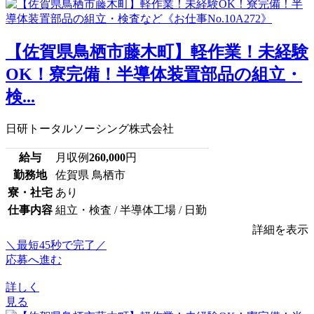
【佐賀県鳥栖市藤木町】軽作業！未経験
OK！寮完備！半導体装置部品の組立・
検...
日研トータルソーシング株式会社
給与
月収例
260,000
円
勤務地
佐賀県 鳥栖市
寮・社宅
あり
仕事内容
組立・検査 / 半導体工場 / 日勤
詳細を表示
＼最短45秒で完了／
応募へ進む
詳しく
見る