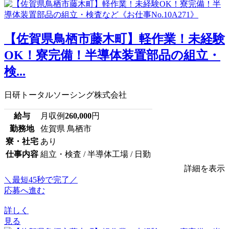
【佐賀県鳥栖市藤木町】軽作業！未経験
OK！寮完備！半導体装置部品の組立・
検...
日研トータルソーシング株式会社
給与
月収例
260,000
円
勤務地
佐賀県 鳥栖市
寮・社宅
あり
仕事内容
組立・検査 / 半導体工場 / 日勤
詳細を表示
＼最短45秒で完了／
応募へ進む
詳しく
見る