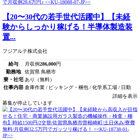
【20〜30代の若手世代活躍中】【未経
験からしっかり稼げる！半導体製造装
置...
フジアルテ株式会社
給与
月収例
286,000
円
勤務地
佐賀県 鳥栖市
寮・社宅
あり（無料）
仕事内容
倉庫作業 / ピッキング・梱包 / 化学系工場 / 日勤
詳細を表示
募集が停止しています