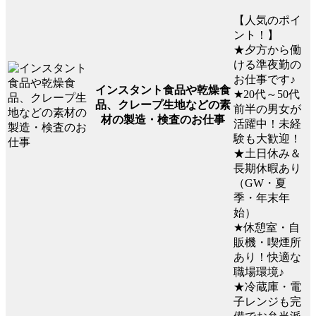
【人気のポイ
ント！】
★夕方から働
ける準夜勤の
お仕事です♪
インスタント食品や乾燥食
★20代～50代
品、クレープ生地などの素
前半の男女が
材の製造・検査のお仕事
活躍中！未経
験も大歓迎！
★土日休み＆
長期休暇あり
（GW・夏
季・年末年
始）
★休憩室・自
販機・喫煙所
あり！快適な
職場環境♪
★冷蔵庫・電
子レンジも完