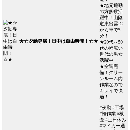
★地元通勤
の方多数活
躍中！山陰
道東出雲IC
から車で5
分！
★☆夕勤専属！日中は自由時間！☆★
★20代～50
代の幅広い
世代の男女
活躍中
★空調完
備！クリー
ンルーム内
作業なので
キレイで快
適！
#夜勤 #工場
#軽作業 #検
査 #土日休み
#マイカー通