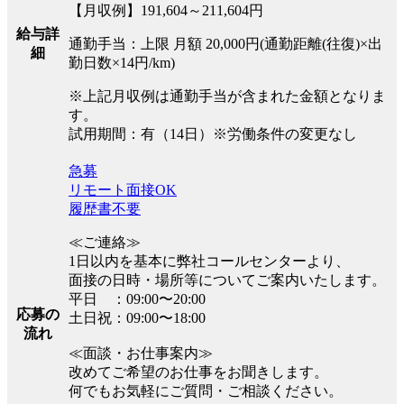
【月収例】191,604～211,604円
給与詳
通勤手当：上限 月額 20,000円(通勤距離(往復)×出
細
勤日数×14円/km)
※上記月収例は通勤手当が含まれた金額となりま
す。
試用期間：有（14日）※労働条件の変更なし
急募
リモート面接OK
履歴書不要
≪ご連絡≫
1日以内を基本に弊社コールセンターより、
面接の日時・場所等についてご案内いたします。
平日 ：09:00〜20:00
応募の
土日祝：09:00〜18:00
流れ
≪面談・お仕事案内≫
改めてご希望のお仕事をお聞きします。
何でもお気軽にご質問・ご相談ください。