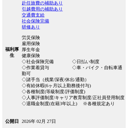
赴任旅費の補助あり
引越費用の補助あり
交通費支給
社会保険完備
研修あり
労災保険
雇用保険
福利厚
厚生年金
生
健康保険
◇社会保険完備 ◇日払い制度
◇作業着貸与 ◇車・バイク・自転車通
勤可
◇諸手当（残業/深夜/休出/通勤）
◇有給休暇(6ヶ月以上勤務後付与)
◇各種制度(等級制度/評価制度)
◇人事評価制度/キャリア教育制度/正社員登用制度
◇退職金制度(在籍3年以上) ※各種規定あり
2026年 02月 27日
公開日