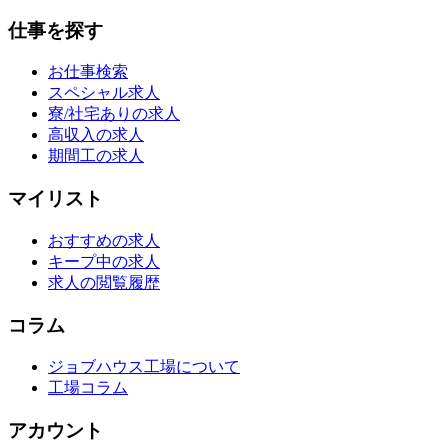
仕事を探す
お仕事検索
スペシャル求人
寮/社宅ありの求人
高収入の求人
期間工の求人
マイリスト
おすすめの求人
キープ中の求人
求人の閲覧履歴
コラム
ジョブハウス工場について
工場コラム
アカウント