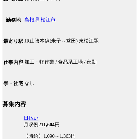
島根県
松江市
勤務地
JR山陰本線(米子～益田) 東松江駅
最寄り駅
加工・軽作業 / 食品系工場 / 夜勤
仕事内容
なし
寮・社宅
募集内容
日払い
月収例
211,604
円
【時給】1,090～1,363円