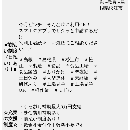
勤 #教育 #島
根県松江市
今月ピンチ…そんな時に利用OK！
スマホのアプリでサクッと申請するだ
け！
＼利用者続々！お気軽にご相談くださ
■前払
い！／
い制度
（日払
＃島根 ＃島根県 ＃松江市 ＃松
い）あ
江 ＃製造 ＃食品 ＃食品工場 ＃
り！■
食品製造 ＃ふりかけ ＃準夜勤 ＃
土日休み ＃大型連休 ＃未経験 ＃
研修あり ＃工場見学 ＃工場見学
OK ＃軽作業 ＃ミドル
・引っ越し補助最大5万円支給！
☆充実
・赴任費用補助あり！
の支援
・前払い制度あり！
制度☆
・敷金礼金仲介手数料不要です！