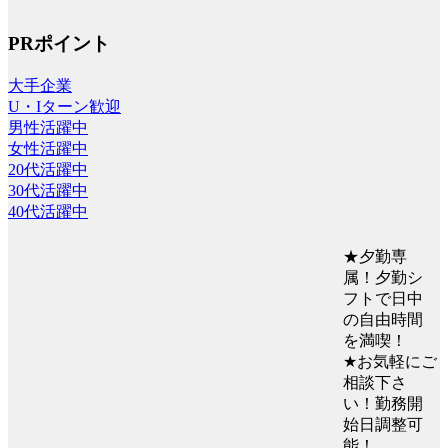
PRポイント
大手企業
U・Iターン歓迎
男性活躍中
女性活躍中
20代活躍中
30代活躍中
40代活躍中
★夕勤専
属！夕勤シ
フトで日中
の自由時間
を満喫！
★お気軽にご
相談下さ
い！勤務開
始日調整可
能！