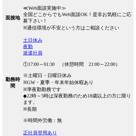
≪Web面談実施中≫
全国どこからでもWeb面談OK！是非お気軽にご応
面接地
募下さい！
※通信環境が不安という方はご相談ください
土日休み
夜勤
派遣社員
①17:00～01:30 （休憩時間 21:00～22:00）
※土曜日・日曜日休み
勤務時
※GW・夏季・年末年始休暇あり
間
※準夜勤勤務です
◆22時～5時は深夜勤務のため18歳以上の方に限り
ます。
※長期
※時間外労働：無
正社員登用あり