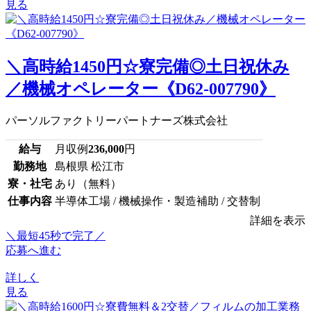
見る
＼高時給1450円☆寮完備◎土日祝休み
／機械オペレーター《D62-007790》
パーソルファクトリーパートナーズ株式会社
給与
月収例
236,000
円
勤務地
島根県 松江市
寮・社宅
あり（無料）
仕事内容
半導体工場 / 機械操作・製造補助 / 交替制
詳細を表示
＼最短45秒で完了／
応募へ進む
詳しく
見る