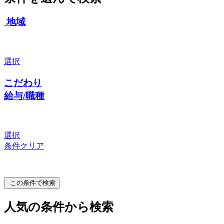
地域
選択
こだわり
給与/職種
選択
条件クリア
この条件で検索
人気の条件から検索