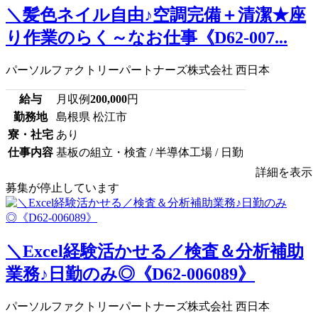
＼髪色ネイル自由♪空調完備＋清潔★座
り作業のらく～なお仕事《D62-007...
パーソルファクトリーパートナーズ株式会社 西日本
給与
月収例
200,000
円
勤務地
島根県 松江市
寮・社宅
あり
仕事内容
基板の組立・検査 / 半導体工場 / 日勤
詳細を表示
募集が停止しています
＼Excel経験活かせる／検査＆分析補助
業務♪日勤のみ◎《D62-006089》
パーソルファクトリーパートナーズ株式会社 西日本