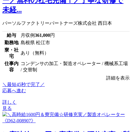
ー／無料の社宅完備！／丁寧な研修で
未経...
パーソルファクトリーパートナーズ株式会社 西日本
給与
月収例
361,000
円
勤務地
島根県 松江市
寮・社
あり（無料）
宅
仕事内
コンデンサの加工・製造オペレーター / 機械系工場
容
/ 交替制
詳細を表示
＼最短45秒で完了／
応募へ進む
詳しく
見る