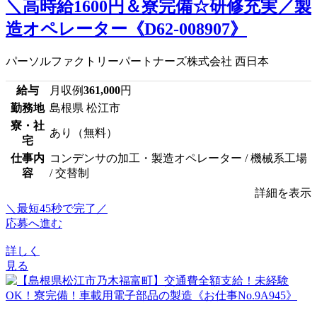
＼高時給1600円＆寮完備☆研修充実／製
造オペレーター《D62-008907》
パーソルファクトリーパートナーズ株式会社 西日本
給与
月収例
361,000
円
勤務地
島根県 松江市
寮・社
あり（無料）
宅
仕事内
コンデンサの加工・製造オペレーター / 機械系工場
容
/ 交替制
詳細を表示
＼最短45秒で完了／
応募へ進む
詳しく
見る