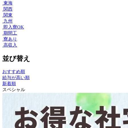
東海
関西
関東
九州
即入寮OK
期間工
寮あり
高収入
並び替え
おすすめ順
給与が高い順
新着順
スペシャル