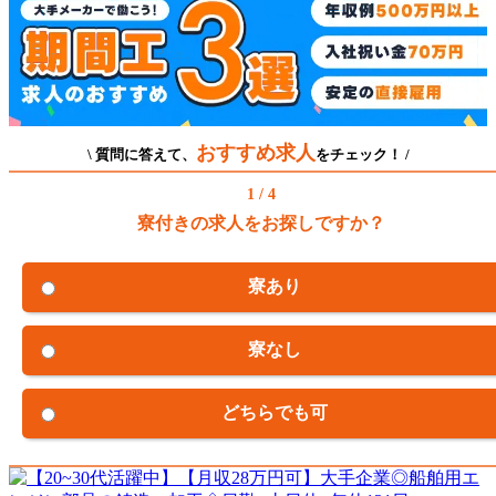
おすすめ求人
\ 質問に答えて、
をチェック！ /
1 / 4
寮付きの求人をお探しですか？
寮あり
寮なし
どちらでも可