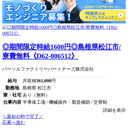
◎期間限定時給1600円◎島根県松江市/
寮費無料《D62-006512》
パーソルファクトリーパートナーズ株式会社
給与
月収例
361,000
円
勤務地
島根県 松江市
寮・社宅
あり（無料）
仕事内容
半導体工場 / 機械操作・製造補助 / 交替制
詳細を表示
＼最短45秒で完了／
応募へ進む