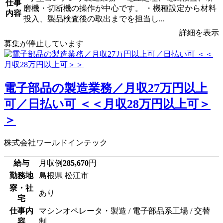
仕事
磨機・切断機の操作が中心です。 ・機種設定から材料
内容
投入、製品検査後の取出までを担当し...
詳細を表示
募集が停止しています
電子部品の製造業務／月収27万円以上
可／日払い可 ＜＜月収28万円以上可＞
＞
株式会社ワールドインテック
給与
月収例
285,670
円
勤務地
島根県 松江市
寮・社
あり
宅
仕事内
マシンオペレータ・製造 / 電子部品系工場 / 交替
容
制