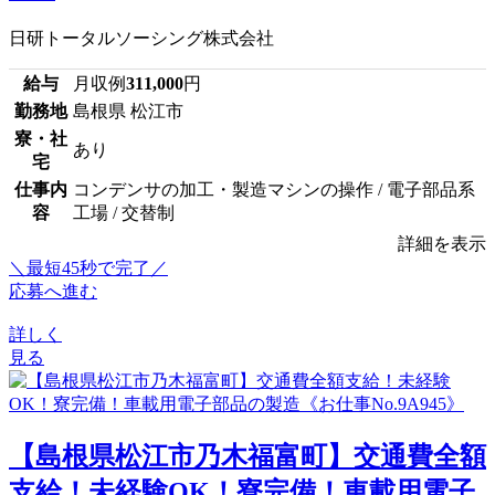
日研トータルソーシング株式会社
給与
月収例
311,000
円
勤務地
島根県 松江市
寮・社
あり
宅
仕事内
コンデンサの加工・製造マシンの操作 / 電子部品系
容
工場 / 交替制
詳細を表示
＼最短45秒で完了／
応募へ進む
詳しく
見る
【島根県松江市乃木福富町】交通費全額
支給！未経験OK！寮完備！車載用電子