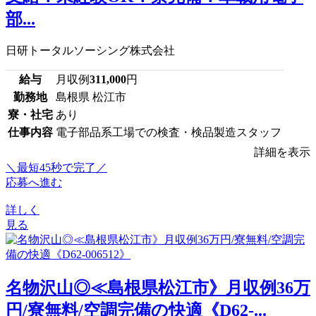
部...
日研トータルソーシング株式会社
給与
月収例
311,000
円
勤務地
島根県 松江市
寮・社宅
あり
仕事内容
電子部品系工場での検査・検品製造スタッフ
詳細を表示
＼最短45秒で完了／
応募へ進む
詳しく
見る
名物沢山◎≪島根県松江市》月収例36万
円/寮無料/空調完備の快適《D62-...