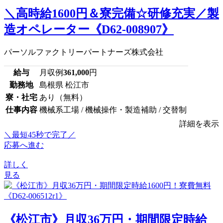
＼高時給1600円＆寮完備☆研修充実／製
造オペレーター《D62-008907》
パーソルファクトリーパートナーズ株式会社
給与
月収例
361,000
円
勤務地
島根県 松江市
寮・社宅
あり（無料）
仕事内容
機械系工場 / 機械操作・製造補助 / 交替制
詳細を表示
＼最短45秒で完了／
応募へ進む
詳しく
見る
《松江市》月収36万円・期間限定時給