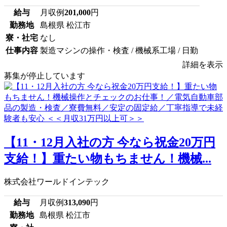
給与
月収例
201,000
円
勤務地
島根県 松江市
寮・社宅
なし
仕事内容
製造マシンの操作・検査 / 機械系工場 / 日勤
詳細を表示
募集が停止しています
【11・12月入社の方 今なら祝金20万円
支給！】重たい物もちません！機械...
株式会社ワールドインテック
給与
月収例
313,090
円
勤務地
島根県 松江市