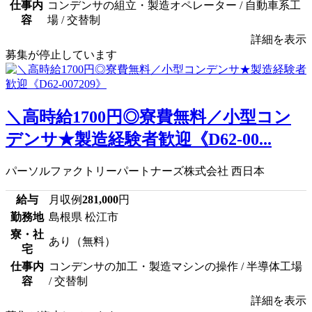
仕事内
コンデンサの組立・製造オペレーター / 自動車系工
容
場 / 交替制
詳細を表示
募集が停止しています
＼高時給1700円◎寮費無料／小型コン
デンサ★製造経験者歓迎《D62-00...
パーソルファクトリーパートナーズ株式会社 西日本
給与
月収例
281,000
円
勤務地
島根県 松江市
寮・社
あり（無料）
宅
仕事内
コンデンサの加工・製造マシンの操作 / 半導体工場
容
/ 交替制
詳細を表示