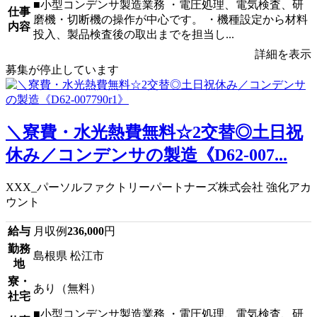
■小型コンデンサ製造業務 ・電圧処理、電気検査、研
仕事
磨機・切断機の操作が中心です。 ・機種設定から材料
内容
投入、製品検査後の取出までを担当し...
詳細を表示
募集が停止しています
＼寮費・水光熱費無料☆2交替◎土日祝
休み／コンデンサの製造《D62-007...
XXX_パーソルファクトリーパートナーズ株式会社 強化アカ
ウント
給与
月収例
236,000
円
勤務
島根県 松江市
地
寮・
あり（無料）
社宅
■小型コンデンサ製造業務 ・電圧処理、電気検査、研