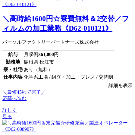
＼高時給1600円☆寮費無料＆2交替／フ
ィルムの加工業務《D62-010121》
パーソルファクトリーパートナーズ株式会社
給与
月収例
361,000
円
勤務地
島根県 松江市
寮・社宅
あり（無料）
仕事内容
化学系工場 / 組立・加工・プレス / 交替制
詳細を表示
＼最短45秒で完了／
応募へ進む
詳しく
見る