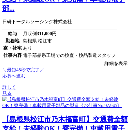
部...
日研トータルソーシング株式会社
給与
月収例
311,000
円
勤務地
島根県 松江市
寮・社宅
あり
仕事内容
電子部品系工場での検査・検品製造スタッフ
詳細を表示
＼最短45秒で完了／
応募へ進む
詳しく
見る
【島根県松江市乃木福富町】交通費全額
支給！未経験OK！寮完備！車載用電子