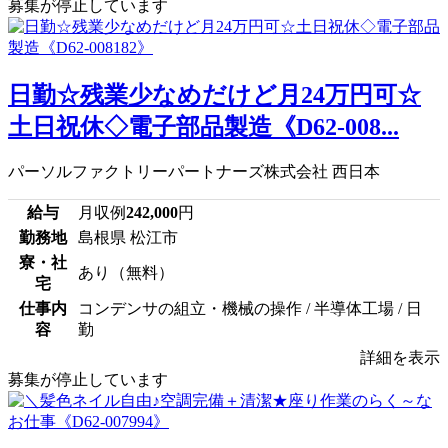
募集が停止しています
日勤☆残業少なめだけど月24万円可☆
土日祝休◇電子部品製造《D62-008...
パーソルファクトリーパートナーズ株式会社 西日本
給与
月収例
242,000
円
勤務地
島根県 松江市
寮・社
あり（無料）
宅
仕事内
コンデンサの組立・機械の操作 / 半導体工場 / 日
容
勤
詳細を表示
募集が停止しています