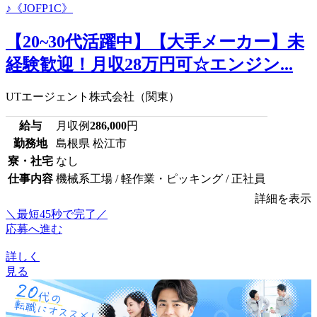
【20~30代活躍中】【大手メーカー】未
経験歓迎！月収28万円可☆エンジン...
UTエージェント株式会社（関東）
給与
月収例
286,000
円
勤務地
島根県 松江市
寮・社宅
なし
仕事内容
機械系工場 / 軽作業・ピッキング / 正社員
詳細を表示
＼最短45秒で完了／
応募へ進む
詳しく
見る