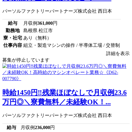
パーソルファクトリーパートナーズ株式会社 西日本
給与
月収例
361,000
円
勤務地
島根県 松江市
寮・社宅
あり（無料）
仕事内容
組立・製造マシンの操作 / 半導体工場 / 交替制
詳細を表示
募集が停止しています
時給1450円‼残業ほぼなしで月収例23.6
万円◎＼寮費無料／未経験OK！...
パーソルファクトリーパートナーズ株式会社 西日本
給与
月収例
236,000
円