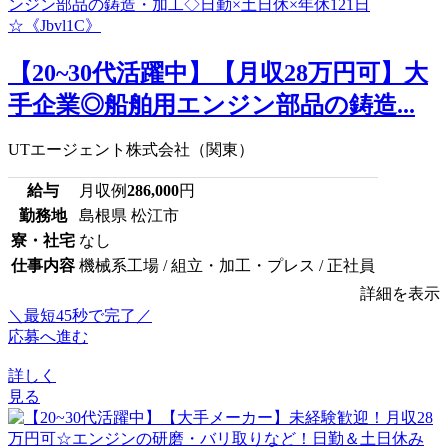
【20~30代活躍中】【月収28万円可】大
手企業◎船舶用エンジン部品の鋳造...
UTエージェント株式会社（関東）
給与
月収例
286,000
円
勤務地
島根県 松江市
寮・社宅
なし
仕事内容
機械系工場 / 組立・加工・プレス / 正社員
詳細を表示
＼最短45秒で完了／
応募へ進む
詳しく
見る