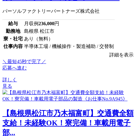
パーソルファクトリーパートナーズ株式会社
給与
月収例
236,000
円
勤務地
島根県 松江市
寮・社宅
あり（無料）
仕事内容
半導体工場 / 機械操作・製造補助 / 交替制
詳細を表示
＼最短45秒で完了／
応募へ進む
詳しく
見る
【島根県松江市乃木福富町】交通費全額
支給！未経験OK！寮完備！車載用電子
部...