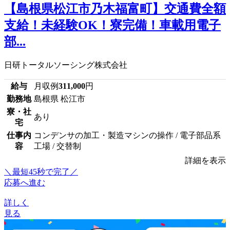
【島根県松江市乃木福富町】交通費全額
支給！未経験OK！寮完備！車載用電子
部...
日研トータルソーシング株式会社
給与
月収例
311,000
円
勤務地
島根県 松江市
寮・社
あり
宅
仕事内
コンデンサの加工・製造マシンの操作 / 電子部品系
容
工場 / 交替制
詳細を表示
＼最短45秒で完了／
応募へ進む
詳しく
見る