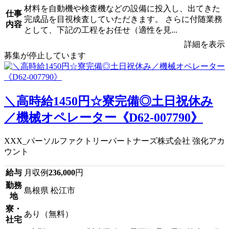
材料を自動機や検査機などの設備に投入し、出てきた
仕事
完成品を目視検査していただきます。 さらに付随業務
内容
として、下記の工程をお任せ（適性を見...
詳細を表示
募集が停止しています
＼高時給1450円☆寮完備◎土日祝休み
／機械オペレーター《D62-007790》
XXX_パーソルファクトリーパートナーズ株式会社 強化アカ
ウント
給与
月収例
236,000
円
勤務
島根県 松江市
地
寮・
あり（無料）
社宅