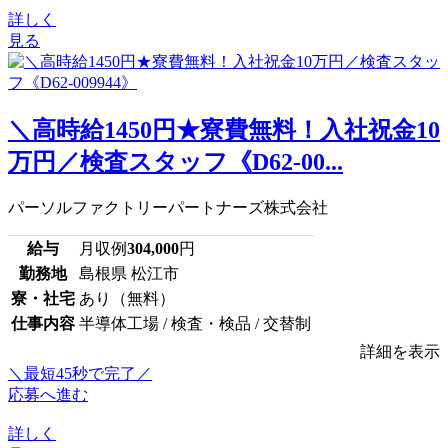
詳しく
見る
＼高時給1450円★寮費無料！入社祝金10
万円／検査スタッフ《D62-00...
パーソルファクトリーパートナーズ株式会社
給与
月収例
304,000
円
勤務地
島根県 松江市
寮・社宅
あり（無料）
仕事内容
半導体工場 / 検査・検品 / 交替制
詳細を表示
＼最短45秒で完了／
応募へ進む
詳しく