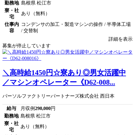
勤務地
島根県 松江市
寮・社
あり（無料）
宅
仕事内
コンデンサの加工・製造マシンの操作 / 半導体工場
容
/ 交替制
詳細を表示
募集が停止しています
＼高時給1450円☆寮あり◎男女活躍中
／マシンオペレーター《D62-008...
パーソルファクトリーパートナーズ株式会社 西日本
給与
月収例
290,000
円
勤務地
島根県 松江市
寮・社
あり（無料）
宅