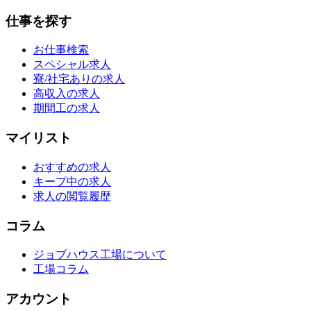
仕事を探す
お仕事検索
スペシャル求人
寮/社宅ありの求人
高収入の求人
期間工の求人
マイリスト
おすすめの求人
キープ中の求人
求人の閲覧履歴
コラム
ジョブハウス工場について
工場コラム
アカウント