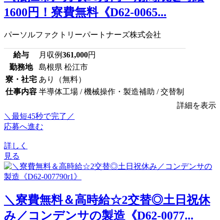
1600円！寮費無料《D62-0065...
パーソルファクトリーパートナーズ株式会社
給与
月収例
361,000
円
勤務地
島根県 松江市
寮・社宅
あり（無料）
仕事内容
半導体工場 / 機械操作・製造補助 / 交替制
詳細を表示
＼最短45秒で完了／
応募へ進む
詳しく
見る
＼寮費無料＆高時給☆2交替◎土日祝休
み／コンデンサの製造《D62-0077...