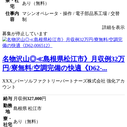
寮・社
あり（無料）
宅
仕事内
マシンオペレータ・操作 / 電子部品系工場 / 交替
容
制
詳細を表示
募集が停止しています
名物沢山◎≪島根県松江市》月収例32万
円/寮無料/空調完備の快適《D62-...
XXX_パーソルファクトリーパートナーズ株式会社 強化アカ
ウント
給与
月収例
327,000
円
勤務
島根県 松江市
地
寮・
あり（無料）
社宅