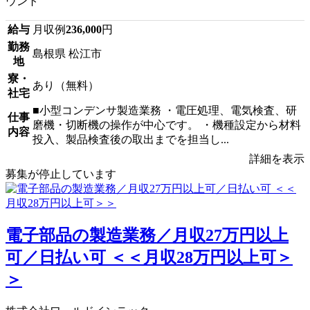
ウント
給与
月収例
236,000
円
勤務
島根県 松江市
地
寮・
あり（無料）
社宅
■小型コンデンサ製造業務 ・電圧処理、電気検査、研
仕事
磨機・切断機の操作が中心です。 ・機種設定から材料
内容
投入、製品検査後の取出までを担当し...
詳細を表示
募集が停止しています
電子部品の製造業務／月収27万円以上
可／日払い可 ＜＜月収28万円以上可＞
＞