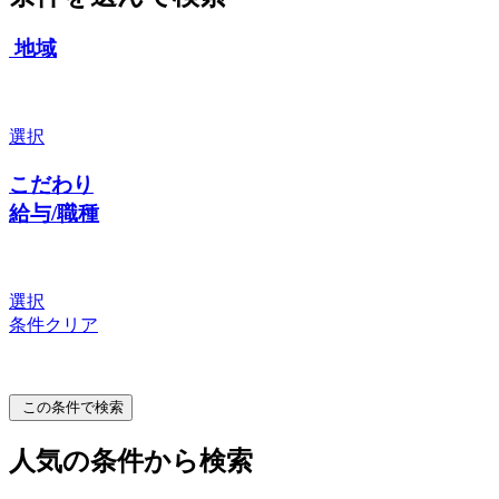
地域
選択
こだわり
給与/職種
選択
条件クリア
この条件で検索
人気の条件から検索