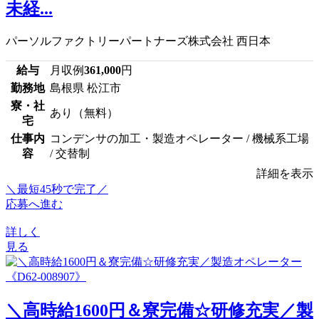
未経...
パーソルファクトリーパートナーズ株式会社 西日本
給与
月収例
361,000
円
勤務地
島根県 松江市
寮・社
あり（無料）
宅
仕事内
コンデンサの加工・製造オペレーター / 機械系工場
容
/ 交替制
詳細を表示
＼最短45秒で完了／
応募へ進む
詳しく
見る
＼高時給1600円＆寮完備☆研修充実／製