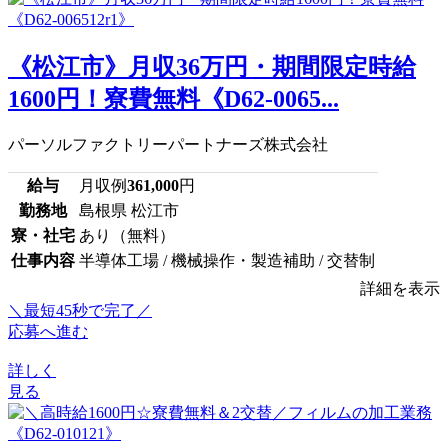
《松江市》月収36万円・期間限定時給
1600円！寮費無料《D62-0065...
パーソルファクトリーパートナーズ株式会社
給与
月収例
361,000
円
勤務地
島根県 松江市
寮・社宅
あり（無料）
仕事内容
半導体工場 / 機械操作・製造補助 / 交替制
詳細を表示
＼最短45秒で完了／
応募へ進む
詳しく
見る