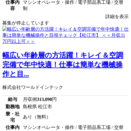
仕事内
マシンオペレータ・操作 / 電子部品系工場 / 交替
容
制
詳細を表示
募集が停止しています
幅広い年齢層の方活躍！キレイ＆空調
完備で年中快適！仕事は簡単な機械操
作と目...
株式会社ワールドインテック
給与
月収例
313,090
円
勤務地
島根県 松江市
寮・社
あり（無料）
宅
仕事内
マシンオペレータ・操作 / 電子部品系工場 / 交替