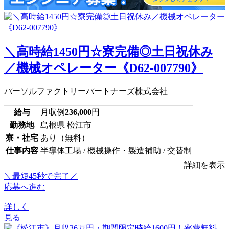
＼高時給1450円☆寮完備◎土日祝休み
／機械オペレーター《D62-007790》
パーソルファクトリーパートナーズ株式会社
給与
月収例
236,000
円
勤務地
島根県 松江市
寮・社宅
あり（無料）
仕事内容
半導体工場 / 機械操作・製造補助 / 交替制
詳細を表示
＼最短45秒で完了／
応募へ進む
詳しく
見る