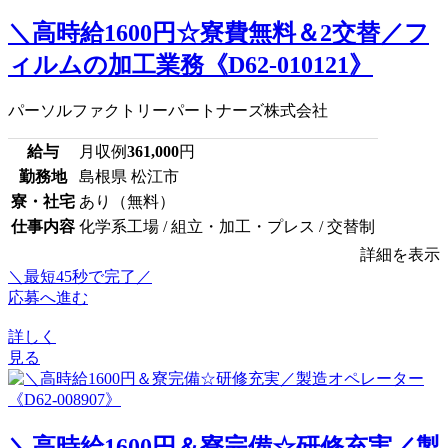
＼高時給1600円☆寮費無料＆2交替／フ
ィルムの加工業務《D62-010121》
パーソルファクトリーパートナーズ株式会社
給与
月収例
361,000
円
勤務地
島根県 松江市
寮・社宅
あり（無料）
仕事内容
化学系工場 / 組立・加工・プレス / 交替制
詳細を表示
＼最短45秒で完了／
応募へ進む
詳しく
見る
＼高時給1600円＆寮完備☆研修充実／製