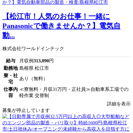
【松江市！人気のお仕事！一緒に
Panasonicで働きませんか？】電気自
動...
株式会社ワールドインテック
給与
月収例
313,090
円
勤務地
島根県 松江市
寮・社
あり（無料）
宅
仕事内
≪寮無料・月収31万円・正社員≫自動車系工場での
容
軽作業 交替制
詳細を表示
募集が停止しています