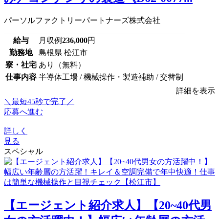
パーソルファクトリーパートナーズ株式会社
給与
月収例
236,000
円
勤務地
島根県 松江市
寮・社宅
あり（無料）
仕事内容
半導体工場 / 機械操作・製造補助 / 交替制
詳細を表示
＼最短45秒で完了／
応募へ進む
詳しく
見る
スペシャル
【エージェント紹介求人】【20~40代男