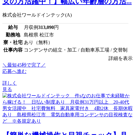
女の方活躍中！】幅広い年齢層の方活...
株式会社ワールドインテック(A)
給与
月収例
313,090
円
勤務地
島根県 松江市
寮・社宅
あり（無料）
仕事内容
コンデンサの組立・加工 / 自動車系工場 / 交替制
詳細を表示
＼最短45秒で完了／
応募へ進む
詳しく
見る