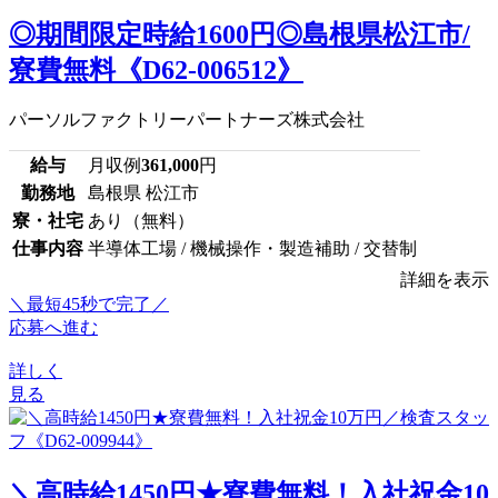
◎期間限定時給1600円◎島根県松江市/
寮費無料《D62-006512》
パーソルファクトリーパートナーズ株式会社
給与
月収例
361,000
円
勤務地
島根県 松江市
寮・社宅
あり（無料）
仕事内容
半導体工場 / 機械操作・製造補助 / 交替制
詳細を表示
＼最短45秒で完了／
応募へ進む
詳しく
見る
＼高時給1450円★寮費無料！入社祝金10