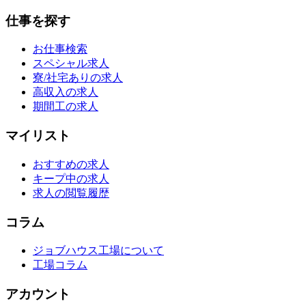
仕事を探す
お仕事検索
スペシャル求人
寮/社宅ありの求人
高収入の求人
期間工の求人
マイリスト
おすすめの求人
キープ中の求人
求人の閲覧履歴
コラム
ジョブハウス工場について
工場コラム
アカウント