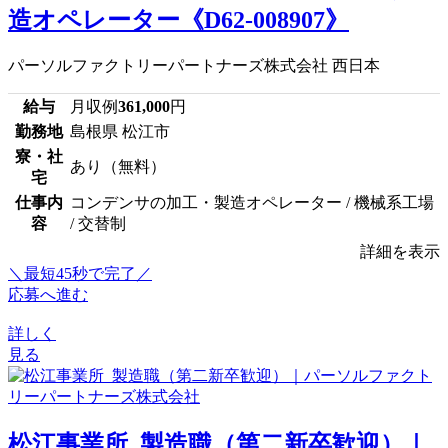
造オペレーター《D62-008907》
パーソルファクトリーパートナーズ株式会社 西日本
給与
月収例
361,000
円
勤務地
島根県 松江市
寮・社
あり（無料）
宅
仕事内
コンデンサの加工・製造オペレーター / 機械系工場
容
/ 交替制
詳細を表示
＼最短45秒で完了／
応募へ進む
詳しく
見る
松江事業所_製造職（第二新卒歓迎）｜