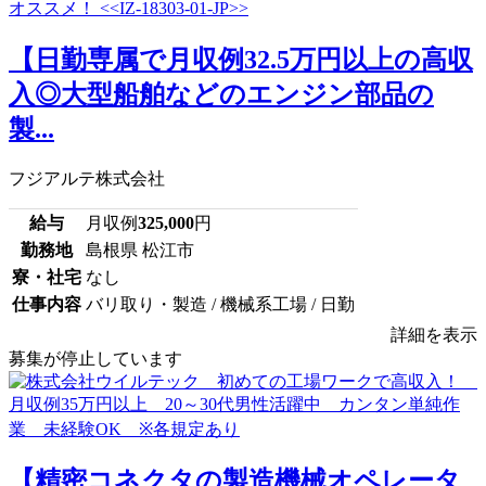
【日勤専属で月収例32.5万円以上の高収
入◎大型船舶などのエンジン部品の
製...
フジアルテ株式会社
給与
月収例
325,000
円
勤務地
島根県 松江市
寮・社宅
なし
仕事内容
バリ取り・製造 / 機械系工場 / 日勤
詳細を表示
募集が停止しています
【精密コネクタの製造機械オペレータ