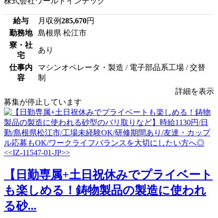
株式会社ワールドインテック
給与
月収例
285,670
円
勤務地
島根県 松江市
寮・社
あり
宅
仕事内
マシンオペレータ・製造 / 電子部品系工場 / 交替
容
制
詳細を表示
募集が停止しています
【日勤専属+土日祝休みでプライベート
も楽しめる！鋳物製品の製造に使われ
る砂...