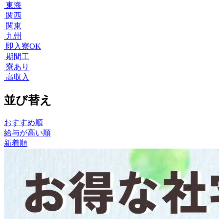
東海
関西
関東
九州
即入寮OK
期間工
寮あり
高収入
並び替え
おすすめ順
給与が高い順
新着順