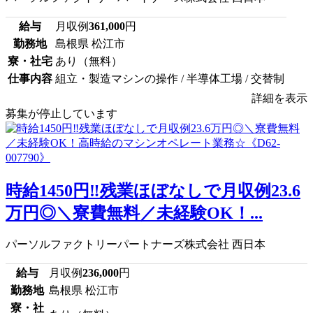
給与
月収例
361,000
円
勤務地
島根県 松江市
寮・社宅
あり（無料）
仕事内容
組立・製造マシンの操作 / 半導体工場 / 交替制
詳細を表示
募集が停止しています
時給1450円‼残業ほぼなしで月収例23.6
万円◎＼寮費無料／未経験OK！...
パーソルファクトリーパートナーズ株式会社 西日本
給与
月収例
236,000
円
勤務地
島根県 松江市
寮・社