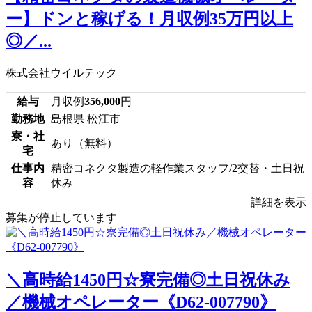
ー】ドンと稼げる！月収例35万円以上
◎／...
株式会社ウイルテック
給与
月収例
356,000
円
勤務地
島根県 松江市
寮・社
あり（無料）
宅
仕事内
精密コネクタ製造の軽作業スタッフ/2交替・土日祝
容
休み
詳細を表示
募集が停止しています
＼高時給1450円☆寮完備◎土日祝休み
／機械オペレーター《D62-007790》