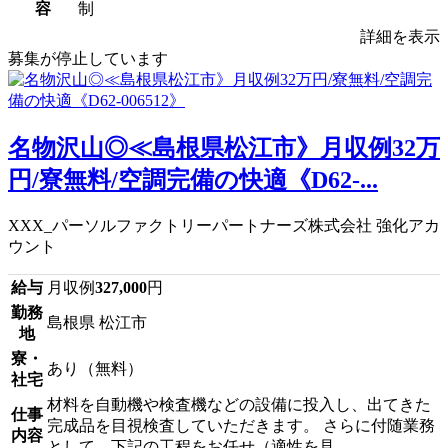
容
制
詳細を表示
募集が停止しています
名物沢山◎≪島根県松江市》月収例32万
円/寮無料/空調完備の快適《D62-...
XXX_パーソルファクトリーパートナーズ株式会社 強化アカ
ウント
給与
月収例
327,000
円
勤務
島根県 松江市
地
寮・
あり（無料）
社宅
材料を自動機や検査機などの設備に投入し、出てきた
仕事
完成品を目視検査していただきます。 さらに付随業務
内容
として、下記の工程をお任せ（適性を見...