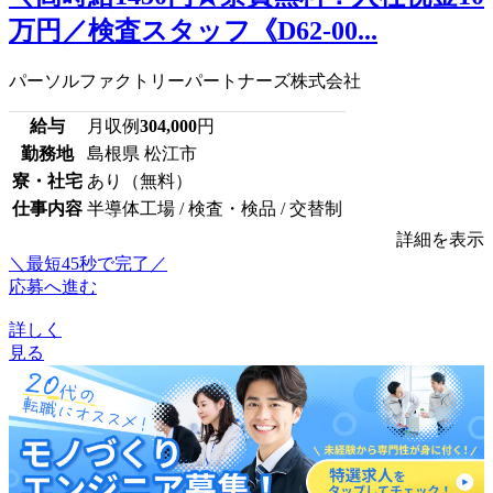
万円／検査スタッフ《D62-00...
パーソルファクトリーパートナーズ株式会社
給与
月収例
304,000
円
勤務地
島根県 松江市
寮・社宅
あり（無料）
仕事内容
半導体工場 / 検査・検品 / 交替制
詳細を表示
＼最短45秒で完了／
応募へ進む
詳しく
見る