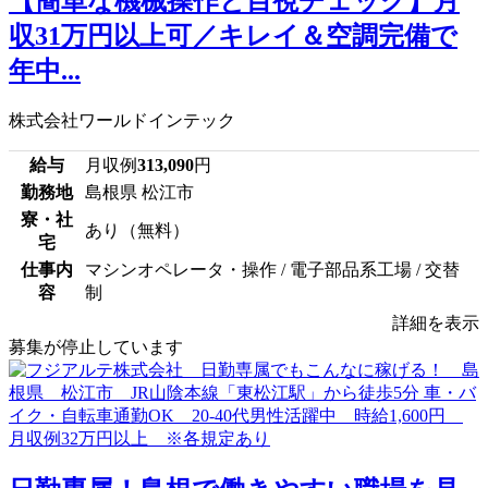
【簡単な機械操作と目視チェック】月
収31万円以上可／キレイ＆空調完備で
年中...
株式会社ワールドインテック
給与
月収例
313,090
円
勤務地
島根県 松江市
寮・社
あり（無料）
宅
仕事内
マシンオペレータ・操作 / 電子部品系工場 / 交替
容
制
詳細を表示
募集が停止しています