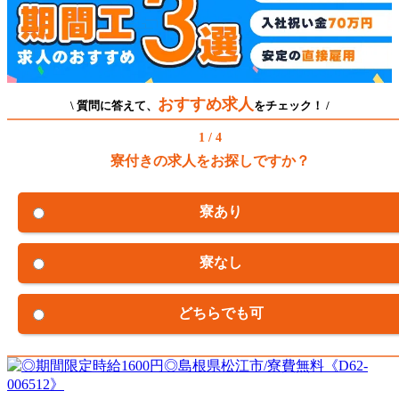
おすすめ求人
\ 質問に答えて、
をチェック！ /
1 / 4
寮付きの求人をお探しですか？
寮あり
寮なし
どちらでも可