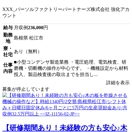
XXX_パーソルファクトリーパートナーズ株式会社 強化アカ
ウント
給与
月収例
236,000
円
勤務
島根県 松江市
地
寮・
あり（無料）
社宅
■小型コンデンサ製造業務 ・電圧処理、電気検査、研
仕事
磨機・切断機の操作が中心です。 ・機種設定から材料
内容
投入、製品検査後の取出までを担当し...
詳細を表示
募集が停止しています
【研修期間あり！未経験の方も安心♪木