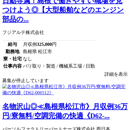
日勤専属！島根で働きやすい職場を見
つけよう◎【大型船舶などのエンジン
部品の...
フジアルテ株式会社
給与
月収例
325,000
円
勤務地
島根県 松江市
寮・社宅
なし
仕事内容
バリ取り・製造 / 機械系工場 / 日勤
詳細を表示
募集が停止しています
名物沢山◎≪島根県松江市》月収例36万
円/寮無料/空調完備の快適《D62-...
パーソルファクトリーパートナーズ株式会社 西日本