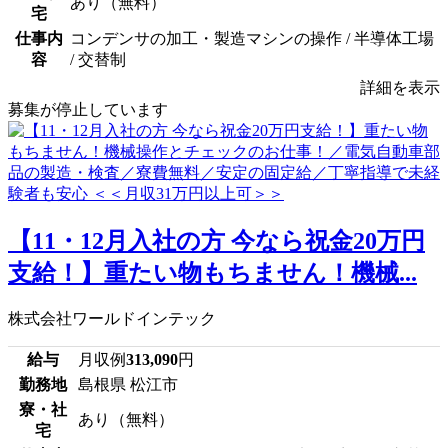
あり（無料）
宅
仕事内
コンデンサの加工・製造マシンの操作 / 半導体工場
容
/ 交替制
詳細を表示
募集が停止しています
【11・12月入社の方 今なら祝金20万円
支給！】重たい物もちません！機械...
株式会社ワールドインテック
給与
月収例
313,090
円
勤務地
島根県 松江市
寮・社
あり（無料）
宅