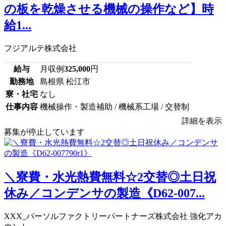
の板を乾燥させる機械の操作など】時
給1...
フジアルテ株式会社
給与
月収例
325,000
円
勤務地
島根県 松江市
寮・社宅
なし
仕事内容
機械操作・製造補助 / 機械系工場 / 交替制
詳細を表示
募集が停止しています
＼寮費・水光熱費無料☆2交替◎土日祝
休み／コンデンサの製造《D62-007...
XXX_パーソルファクトリーパートナーズ株式会社 強化アカ