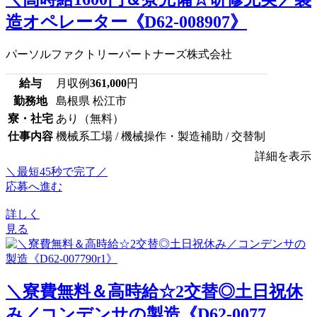
造オペレーター《D62-008907》
パーソルファクトリーパートナーズ株式会社
給与
月収例
361,000
円
勤務地
島根県 松江市
寮・社宅
あり（無料）
仕事内容
機械系工場 / 機械操作・製造補助 / 交替制
詳細を表示
＼最短45秒で完了／
応募へ進む
詳しく
見る
＼寮費無料＆高時給☆2交替◎土日祝休
み／コンデンサの製造《D62-0077...