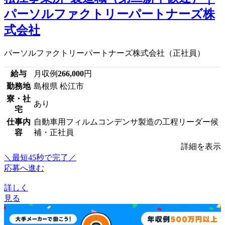
パーソルファクトリーパートナーズ株
式会社
パーソルファクトリーパートナーズ株式会社（正社員）
給与
月収例
266,000
円
勤務地
島根県 松江市
寮・社
あり
宅
仕事内
自動車用フィルムコンデンサ製造の工程リーダー候
容
補・正社員
詳細を表示
＼最短45秒で完了／
応募へ進む
詳しく
見る