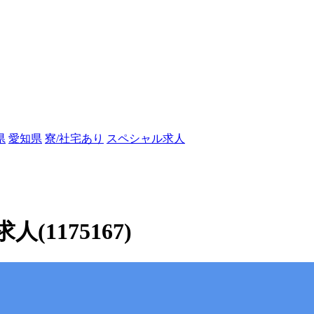
県
愛知県
寮/社宅あり
スペシャル求人
1175167)