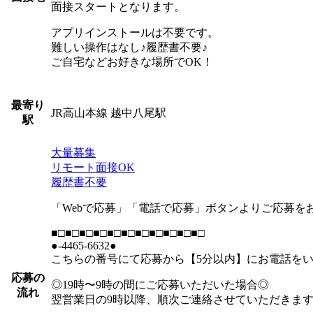
面接スタートとなります。
アプリインストールは不要です。
難しい操作はなし♪履歴書不要♪
ご自宅などお好きな場所でOK！
最寄り
JR高山本線 越中八尾駅
駅
大量募集
リモート面接OK
履歴書不要
「Webで応募」「電話で応募」ボタンよりご応募を
■□■□■□■□■□■□■□■□■□■□■□
●-4465-6632●
こちらの番号にて応募から【5分以内】にお電話を
応募の
◎19時〜9時の間にご応募いただいた場合◎
流れ
翌営業日の9時以降、順次ご連絡させていただきま