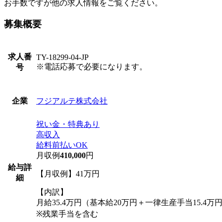
お手数ですが他の求人情報をご覧ください。
募集概要
求人番
TY-18299-04-JP
※電話応募で必要になります。
号
フジアルテ株式会社
企業
祝い金・特典あり
高収入
給料前払いOK
月収例
410,000
円
給与詳
【月収例】41万円
細
【内訳】
月給35.4万円（基本給20万円＋一律生産手当15.4万円
※残業手当を含む