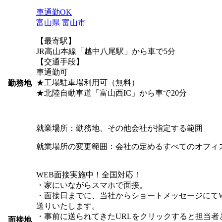
車通勤OK
富山県
富山市
【最寄駅】
JR高山本線「越中八尾駅」から車で5分
【交通手段】
車通勤可
★工場駐車場利用可（無料）
勤務地
★北陸自動車道「富山西IC」から車で20分
就業場所：勤務地、その他会社が指定する範囲
就業場所の変更範囲：会社の定めるすべてのオフィ
WEB面接実施中！全国対応！
・家にいながらスマホで面接。
・面接日までに、当社からショートメッセージにてW
送りいたします。
・事前に送られてきたURLをクリックすると担当者
面接地