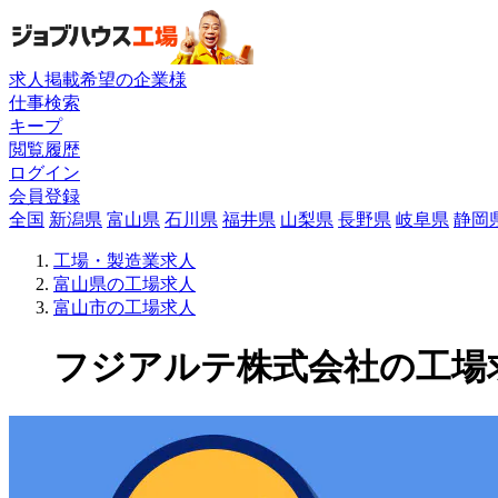
求人掲載希望の企業様
仕事検索
キープ
閲覧履歴
ログイン
会員登録
全国
新潟県
富山県
石川県
福井県
山梨県
長野県
岐阜県
静岡
工場・製造業求人
富山県の工場求人
富山市の工場求人
フジアルテ株式会社の工場求人(