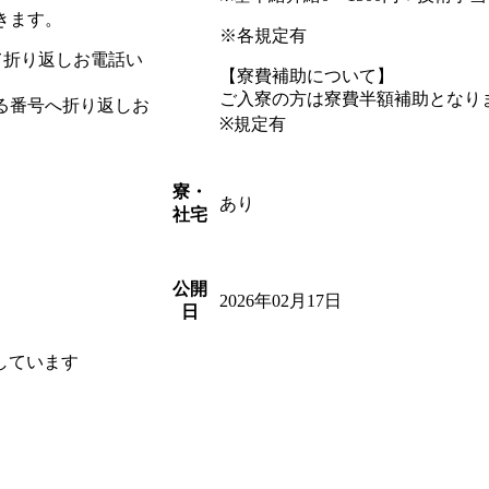
きます。
※各規定有
けて折り返しお電話い
【寮費補助について】
ご入寮の方は寮費半額補助となり
まる番号へ折り返しお
※規定有
寮・
あり
社宅
公開
2026年02月17日
日
しています