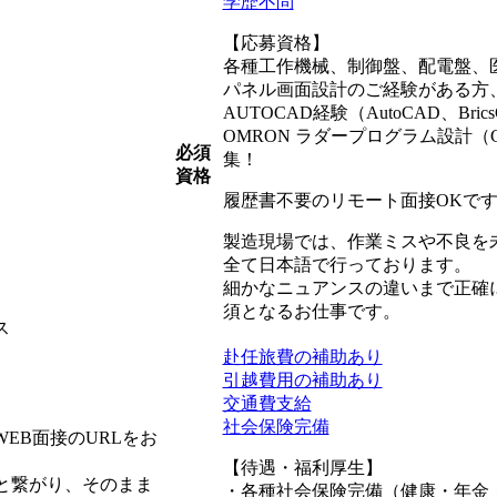
学歴不問
【応募資格】
各種工作機械、制御盤、配電盤、
パネル画面設計のご経験がある方
AUTOCAD経験（AutoCAD、Bri
OMRON ラダープログラム設計（CX-
必須
集！
資格
履歴書不要のリモート面接OKで
製造現場では、作業ミスや不良を
全て日本語で行っております。
細かなニュアンスの違いまで正確
須となるお仕事です。
ス
赴任旅費の補助あり
引越費用の補助あり
交通費支給
社会保険完備
EB面接のURLをお
【待遇・福利厚生】
と繋がり、そのまま
・各種社会保険完備（健康・年金