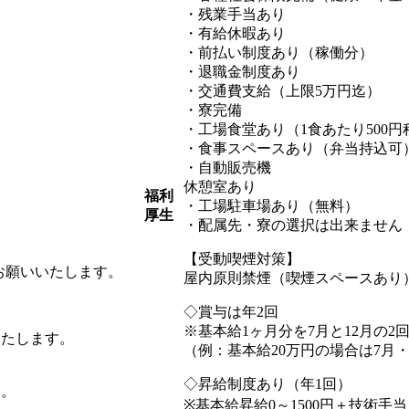
・残業手当あり
・有給休暇あり
・前払い制度あり（稼働分）
・退職金制度あり
・交通費支給（上限5万円迄）
・寮完備
・工場食堂あり（1食あたり500円
・食事スペースあり（弁当持込可
・自動販売機
休憩室あり
福利
・工場駐車場あり（無料）
厚生
・配属先・寮の選択は出来ません
【受動喫煙対策】
お願いいたします。
屋内原則禁煙（喫煙スペースあり
◇賞与は年2回
※基本給1ヶ月分を7月と12月の2
いたします。
（例：基本給20万円の場合は7月・
◇昇給制度あり（年1回）
す。
※基本給昇給0～1500円＋技術手当（