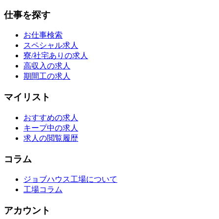
仕事を探す
お仕事検索
スペシャル求人
寮/社宅ありの求人
高収入の求人
期間工の求人
マイリスト
おすすめの求人
キープ中の求人
求人の閲覧履歴
コラム
ジョブハウス工場について
工場コラム
アカウント