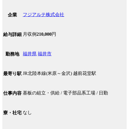
フジアルテ株式会社
企業
月収例
210,000
円
給与詳細
福井県
福井市
勤務地
JR北陸本線(米原～金沢) 越前花堂駅
最寄り駅
基板の組立・供給 / 電子部品系工場 / 日勤
仕事内容
なし
寮・社宅