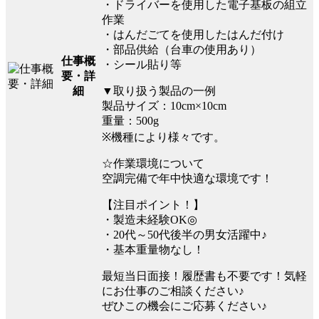
・ドライバーを使用した電子基板の組立
作業
・はんだごてを使用したはんだ付け
・部品供給（台車の使用あり）
仕事概
・シール貼り等
要・詳
▼取り扱う製品の一例
細
製品サイズ：10cm×10cm
重量：500g
※機種により様々です。
☆作業環境について
空調完備で年中快適な環境です！
【注目ポイント！】
・製造未経験OK◎
・20代～50代後半の男女活躍中♪
・基本重量物なし！
最短当日面接！履歴書も不要です！気軽
にお仕事のご相談ください♪
ぜひこの機会にご応募ください♪