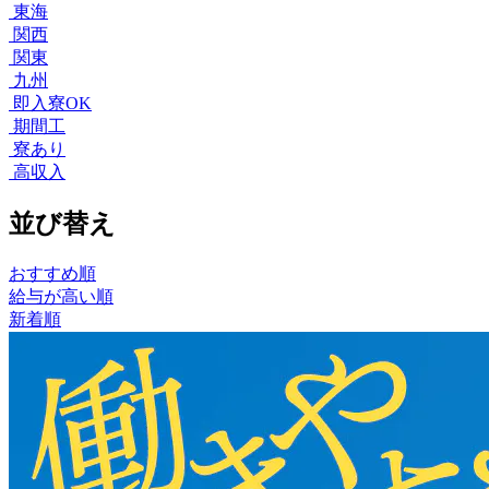
東海
関西
関東
九州
即入寮OK
期間工
寮あり
高収入
並び替え
おすすめ順
給与が高い順
新着順