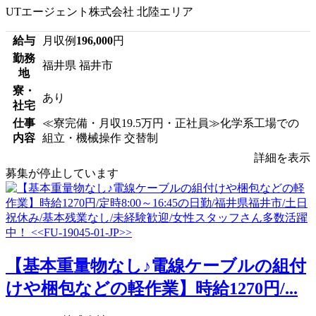
UTエージェント株式会社 北陸エリア
給与
月収例
196,000
円
勤務
福井県 福井市
地
寮・
あり
社宅
仕事
≪寮完備・月収19.5万円・正社員≫化学系工場での
内容
組立・機械操作 交替制
詳細を表示
募集が停止しています
【基本重量物なし♪電線ケーブルの組付
けや梱包などの軽作業】時給1270円/...