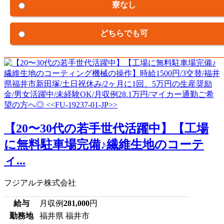
寮なし
どちらでも可
【20〜30代の若手世代活躍中】【工場
に無料駐車場完備♪繊維生地のコーテ
ィ...
フジアルテ株式会社
給与
月収例
281,000
円
勤務地
福井県 福井市