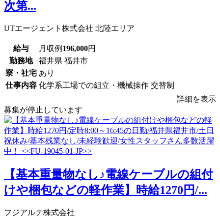
次第...
UTエージェント株式会社 北陸エリア
給与
月収例
196,000
円
勤務地
福井県 福井市
寮・社宅
あり
仕事内容
化学系工場での組立・機械操作 交替制
詳細を表示
募集が停止しています
【基本重量物なし♪電線ケーブルの組付
けや梱包などの軽作業】時給1270円/...
フジアルテ株式会社