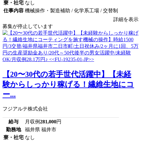
寮・社宅
なし
仕事内容
機械操作・製造補助 / 化学系工場 / 交替制
詳細を表示
募集が停止しています
【20〜30代の若手世代活躍中】【未経
験からしっかり稼げる！繊維生地にコ
ー...
フジアルテ株式会社
給与
月収例
281,000
円
勤務地
福井県 福井市
寮・社宅
なし