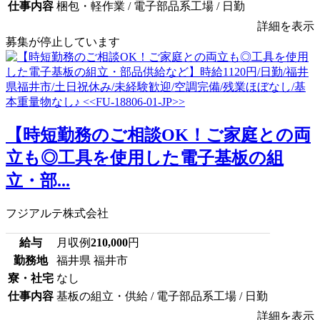
仕事内容
梱包・軽作業 / 電子部品系工場 / 日勤
詳細を表示
募集が停止しています
【時短勤務のご相談OK！ご家庭との両
立も◎工具を使用した電子基板の組
立・部...
フジアルテ株式会社
給与
月収例
210,000
円
勤務地
福井県 福井市
寮・社宅
なし
仕事内容
基板の組立・供給 / 電子部品系工場 / 日勤
詳細を表示