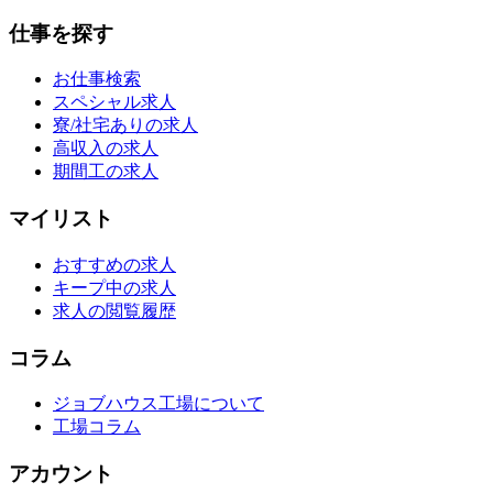
仕事を探す
お仕事検索
スペシャル求人
寮/社宅ありの求人
高収入の求人
期間工の求人
マイリスト
おすすめの求人
キープ中の求人
求人の閲覧履歴
コラム
ジョブハウス工場について
工場コラム
アカウント