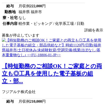
給与
月収例
222,000
円
勤務地
福井県 福井市
寮・社宅
なし
仕事内容
軽作業・ピッキング / 化学系工場 / 日勤
詳細を表示
募集が停止しています
【時短勤務のご相談OK！ご家庭との両
立も◎工具を使用した電子基板の組
立・部...
フジアルテ株式会社
給与
月収例
210,000
円