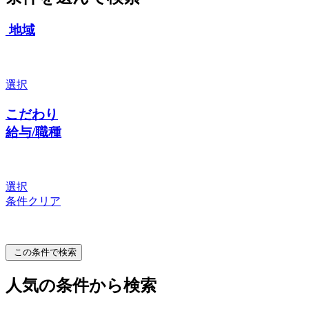
地域
選択
こだわり
給与/職種
選択
条件クリア
この条件で検索
人気の条件から検索