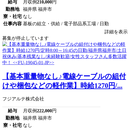
給与
月収例
210,000
円
勤務地
福井県 福井市
寮・社宅
なし
仕事内容
基板の組立・供給 / 電子部品系工場 / 日勤
詳細を表示
募集が停止しています
【基本重量物なし♪電線ケーブルの組付
けや梱包などの軽作業】時給1270円/...
フジアルテ株式会社
給与
月収例
222,000
円
勤務地
福井県 福井市
寮・社宅
なし