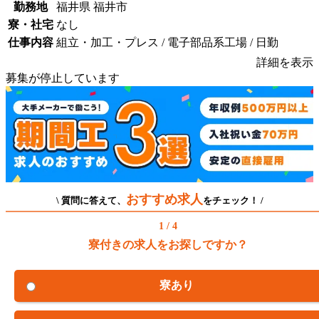
勤務地
福井県 福井市
寮・社宅
なし
仕事内容
組立・加工・プレス / 電子部品系工場 / 日勤
詳細を表示
募集が停止しています
おすすめ求人
\ 質問に答えて、
をチェック！ /
1 / 4
寮付きの求人をお探しですか？
寮あり