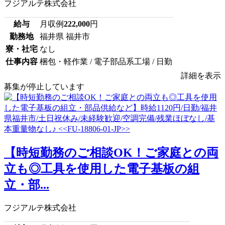
フジアルテ株式会社
給与
月収例
222,000
円
勤務地
福井県 福井市
寮・社宅
なし
仕事内容
梱包・軽作業 / 電子部品系工場 / 日勤
詳細を表示
募集が停止しています
【時短勤務のご相談OK！ご家庭との両
立も◎工具を使用した電子基板の組
立・部...
フジアルテ株式会社