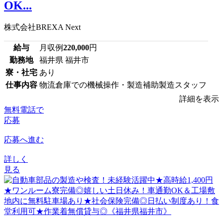
OK...
株式会社BREXA Next
給与
月収例
220,000
円
勤務地
福井県 福井市
寮・社宅
あり
仕事内容
物流倉庫での機械操作・製造補助製造スタッフ
詳細を表示
無料電話で
応募
応募へ進む
詳しく
見る