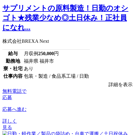
サプリメントの原料製造！日勤のオシ
ゴト★残業少なめ◎土日休み！正社員
になれ...
株式会社BREXA Next
給与
月収例
250,000
円
勤務地
福井県 福井市
寮・社宅
あり
仕事内容
包装・製造 / 食品系工場 / 日勤
詳細を表示
無料電話で
応募
応募へ進む
詳しく
見る