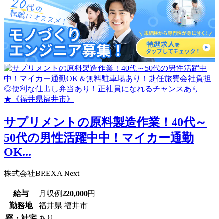
サプリメントの原料製造作業！40代～
50代の男性活躍中中！マイカー通勤
OK...
株式会社BREXA Next
給与
月収例
220,000
円
勤務地
福井県 福井市
寮・社宅
あり