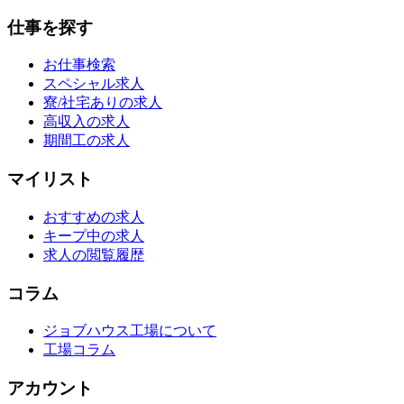
仕事を探す
お仕事検索
スペシャル求人
寮/社宅ありの求人
高収入の求人
期間工の求人
マイリスト
おすすめの求人
キープ中の求人
求人の閲覧履歴
コラム
ジョブハウス工場について
工場コラム
アカウント