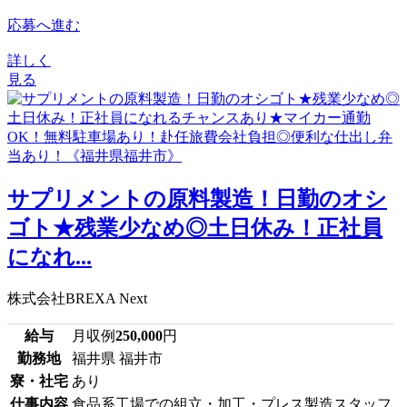
応募へ進む
詳しく
見る
サプリメントの原料製造！日勤のオシ
ゴト★残業少なめ◎土日休み！正社員
になれ...
株式会社BREXA Next
給与
月収例
250,000
円
勤務地
福井県 福井市
寮・社宅
あり
仕事内容
食品系工場での組立・加工・プレス製造スタッフ