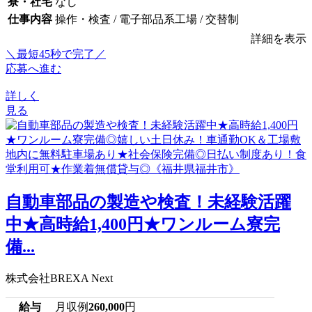
寮・社宅
なし
仕事内容
操作・検査 / 電子部品系工場 / 交替制
詳細を表示
＼最短45秒で完了／
応募へ進む
詳しく
見る
自動車部品の製造や検査！未経験活躍
中★高時給1,400円★ワンルーム寮完
備...
株式会社BREXA Next
給与
月収例
260,000
円