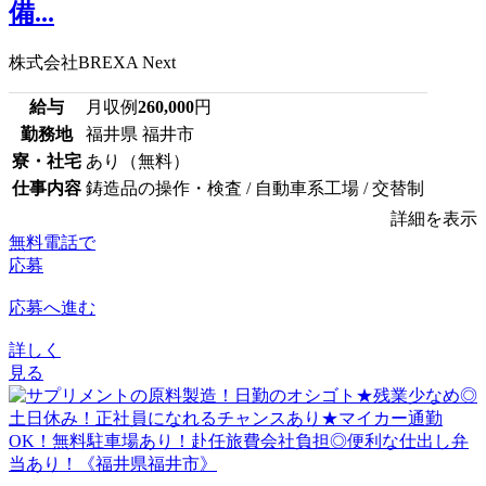
備...
株式会社BREXA Next
給与
月収例
260,000
円
勤務地
福井県 福井市
寮・社宅
あり（無料）
仕事内容
鋳造品の操作・検査 / 自動車系工場 / 交替制
詳細を表示
無料電話で
応募
応募へ進む
詳しく
見る