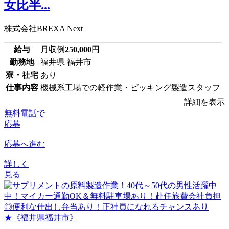
女比半...
株式会社BREXA Next
給与
月収例
250,000
円
勤務地
福井県 福井市
寮・社宅
あり
仕事内容
機械系工場での軽作業・ピッキング製造スタッフ
詳細を表示
無料電話で
応募
応募へ進む
詳しく
見る