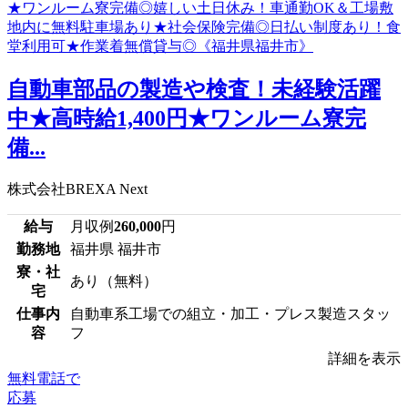
自動車部品の製造や検査！未経験活躍
中★高時給1,400円★ワンルーム寮完
備...
株式会社BREXA Next
給与
月収例
260,000
円
勤務地
福井県 福井市
寮・社
あり（無料）
宅
仕事内
自動車系工場での組立・加工・プレス製造スタッ
容
フ
詳細を表示
無料電話で
応募