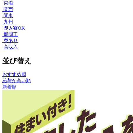
東海
関西
関東
九州
即入寮OK
期間工
寮あり
高収入
並び替え
おすすめ順
給与が高い順
新着順