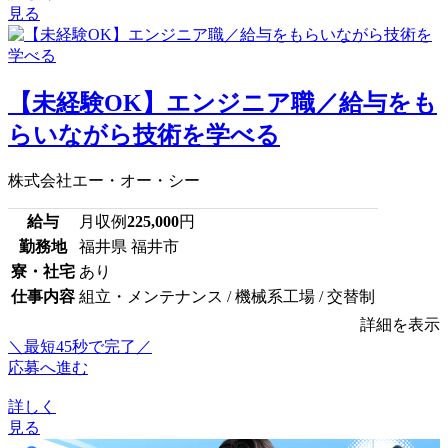
見る
【未経験OK】エンジニア職／給与をも
らいながら技術を学べる
株式会社エー・オー・シー
給与
月収例
225,000
円
勤務地
福井県 福井市
寮・社宅
あり
仕事内容
組立・メンテナンス / 機械系工場 / 交替制
詳細を表示
＼最短45秒で完了／
応募へ進む
詳しく
見る