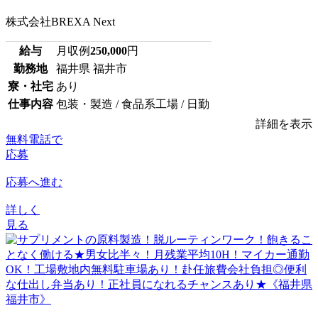
株式会社BREXA Next
給与
月収例
250,000
円
勤務地
福井県 福井市
寮・社宅
あり
仕事内容
包装・製造 / 食品系工場 / 日勤
詳細を表示
無料電話で
応募
応募へ進む
詳しく
見る