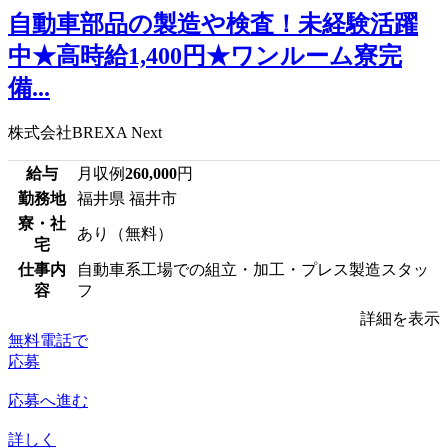
自動車部品の製造や検査！未経験活躍
中★高時給1,400円★ワンルーム寮完
備...
株式会社BREXA Next
給与
月収例
260,000
円
勤務地
福井県 福井市
寮・社
あり（無料）
宅
仕事内
自動車系工場での組立・加工・プレス製造スタッ
容
フ
詳細を表示
無料電話で
応募
応募へ進む
詳しく