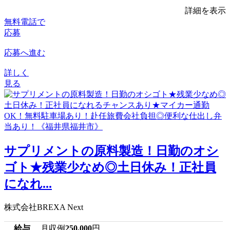
詳細を表示
無料電話で
応募
応募へ進む
詳しく
見る
サプリメントの原料製造！日勤のオシ
ゴト★残業少なめ◎土日休み！正社員
になれ...
株式会社BREXA Next
給与
月収例
250,000
円