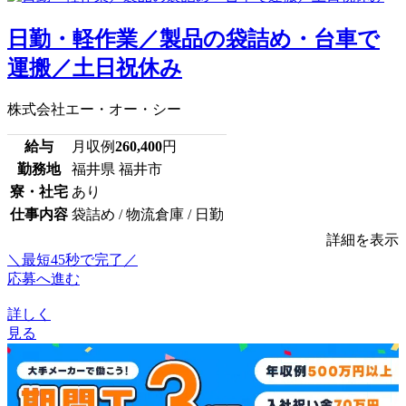
日勤・軽作業／製品の袋詰め・台車で
運搬／土日祝休み
株式会社エー・オー・シー
給与
月収例
260,400
円
勤務地
福井県 福井市
寮・社宅
あり
仕事内容
袋詰め / 物流倉庫 / 日勤
詳細を表示
＼最短45秒で完了／
応募へ進む
詳しく
見る