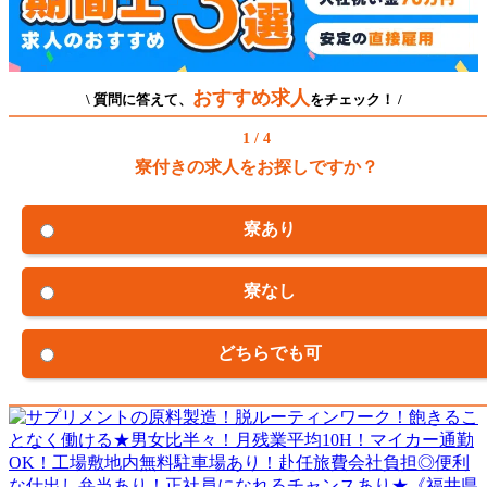
おすすめ求人
\ 質問に答えて、
をチェック！ /
1 / 4
寮付きの求人をお探しですか？
寮あり
寮なし
どちらでも可