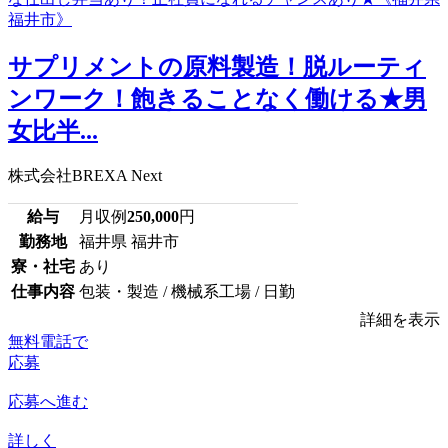
サプリメントの原料製造！脱ルーティ
ンワーク！飽きることなく働ける★男
女比半...
株式会社BREXA Next
給与
月収例
250,000
円
勤務地
福井県 福井市
寮・社宅
あり
仕事内容
包装・製造 / 機械系工場 / 日勤
詳細を表示
無料電話で
応募
応募へ進む
詳しく