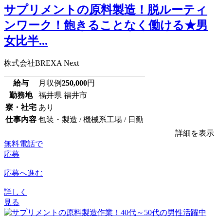
サプリメントの原料製造！脱ルーティ
ンワーク！飽きることなく働ける★男
女比半...
株式会社BREXA Next
給与
月収例
250,000
円
勤務地
福井県 福井市
寮・社宅
あり
仕事内容
包装・製造 / 機械系工場 / 日勤
詳細を表示
無料電話で
応募
応募へ進む
詳しく
見る