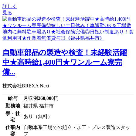
詳しく
見る
自動車部品の製造や検査！未経験活躍
中★高時給1,400円★ワンルーム寮完
備...
株式会社BREXA Next
給与
月収例
260,000
円
勤務地
福井県 福井市
寮・社
あり（無料）
宅
仕事内
自動車系工場での組立・加工・プレス製造スタッ
容
フ