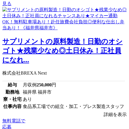
見る
サプリメントの原料製造！日勤のオシ
ゴト★残業少なめ◎土日休み！正社員
になれ...
株式会社BREXA Next
給与
月収例
250,000
円
勤務地
福井県 福井市
寮・社宅
あり
仕事内容
食品系工場での組立・加工・プレス製造スタッフ
詳細を表示
無料電話で
応募