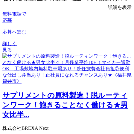
詳細を表示
無料電話で
応募
応募へ進む
詳しく
見る
サプリメントの原料製造！脱ルーティ
ンワーク！飽きることなく働ける★男
女比半...
株式会社BREXA Next