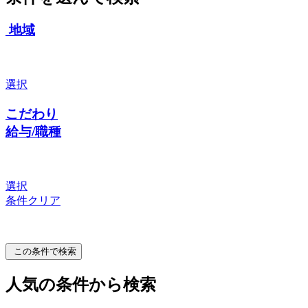
地域
選択
こだわり
給与/職種
選択
条件クリア
この条件で検索
人気の条件から検索