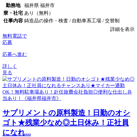
勤務地
福井県 福井市
寮・社宅
あり（無料）
仕事内容
鋳造品の操作・検査 / 自動車系工場 / 交替制
詳細を表示
無料電話で
応募
応募へ進む
詳しく
見る
サプリメントの原料製造！日勤のオシ
ゴト★残業少なめ◎土日休み！正社員
になれ...