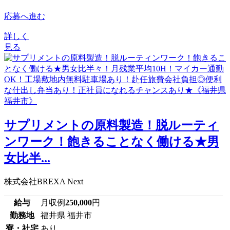
応募へ進む
詳しく
見る
サプリメントの原料製造！脱ルーティ
ンワーク！飽きることなく働ける★男
女比半...
株式会社BREXA Next
給与
月収例
250,000
円
勤務地
福井県 福井市
寮・社宅
あり