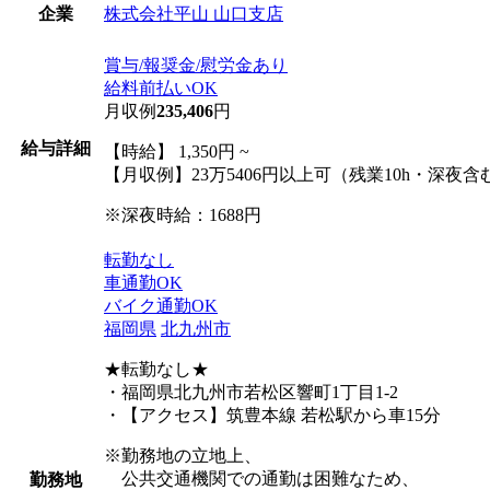
株式会社平山 山口支店
企業
賞与/報奨金/慰労金あり
給料前払いOK
月収例
235,406
円
給与詳細
【時給】 1,350円 ~
【月収例】23万5406円以上可（残業10h・深夜含
※深夜時給：1688円
転勤なし
車通勤OK
バイク通勤OK
福岡県
北九州市
★転勤なし★
・福岡県北九州市若松区響町1丁目1-2
・【アクセス】筑豊本線 若松駅から車15分
※勤務地の立地上、
公共交通機関での通勤は困難なため、
勤務地