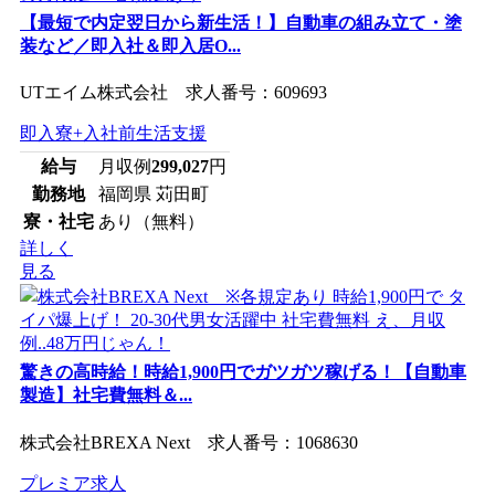
【最短で内定翌日から新生活！】自動車の組み立て・塗
装など／即入社＆即入居O...
UTエイム株式会社 求人番号：609693
即入寮+入社前生活支援
給与
月収例
299,027
円
勤務地
福岡県 苅田町
寮・社宅
あり（無料）
詳しく
見る
驚きの高時給！時給1,900円でガツガツ稼げる！【自動車
製造】社宅費無料＆...
株式会社BREXA Next 求人番号：1068630
プレミア求人