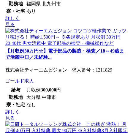
勤務地
福岡県 北九州市
寮・社宅
あり
詳しく
見る
【月収例30万円☆】電子部品の製造・検査／18～49歳ま
で活躍中◎／未経験...
株式会社ティーエムビジョン 求人番号：1211829
ゴールド求人
給与
月収例
300,000
円
勤務地
大分県 中津市
寮・社宅
なし
詳しく
見る