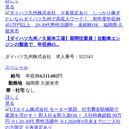
詳しく
見る
【ダイハツ九州／久留米工場】期間従業員｜自動車エン
ジンの製造で、年収例45...
ダイハツ九州株式会社 求人番号：922543
スペシャル
給与
年収例
4,511,602
円
勤務地
福岡県 久留米市
寮・社宅
なし
詳しく
見る