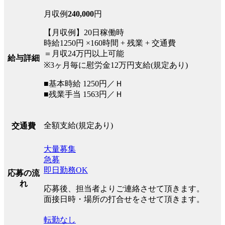
月収例
240,000
円
【月収例】20日稼働時
時給1250円 ×160時間 + 残業 + 交通費
＝月収24万円以上可能
給与詳細
※3ヶ月毎に慰労金12万円支給(規定あり)
■基本時給 1250円／Ｈ
■残業手当 1563円／Ｈ
全額支給(規定あり)
交通費
大量募集
急募
即日勤務OK
応募の流
れ
応募後、担当者よりご連絡させて頂きます。
面接日時・場所の打合せをさせて頂きます。
転勤なし