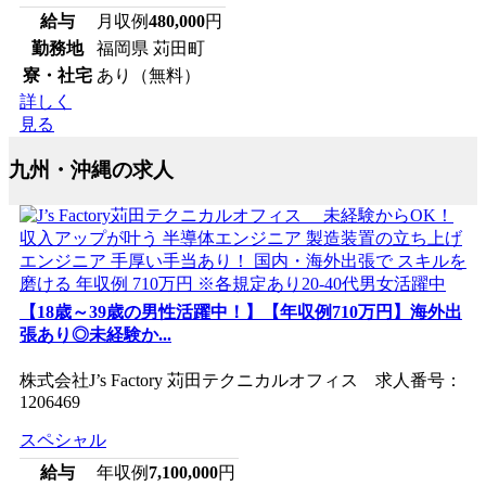
給与
月収例
480,000
円
勤務地
福岡県 苅田町
寮・社宅
あり（無料）
詳しく
見る
九州・沖縄の求人
【18歳～39歳の男性活躍中！】【年収例710万円】海外出
張あり◎未経験か...
株式会社J’s Factory 苅田テクニカルオフィス 求人番号：
1206469
スペシャル
給与
年収例
7,100,000
円