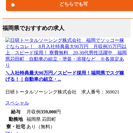
どちらでも可
福岡県でおすすめの求人
＼入社特典最大90万円／スピード採用！福岡県でスグ稼
げる！｜自動車の組立・...
日研トータルソーシング株式会社 求人番号：369021
スペシャル
給与
月収例
359,000
円
勤務地
福岡県 苅田町
寮・社宅
あり（無料）