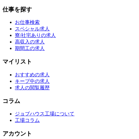
仕事を探す
お仕事検索
スペシャル求人
寮/社宅ありの求人
高収入の求人
期間工の求人
マイリスト
おすすめの求人
キープ中の求人
求人の閲覧履歴
コラム
ジョブハウス工場について
工場コラム
アカウント