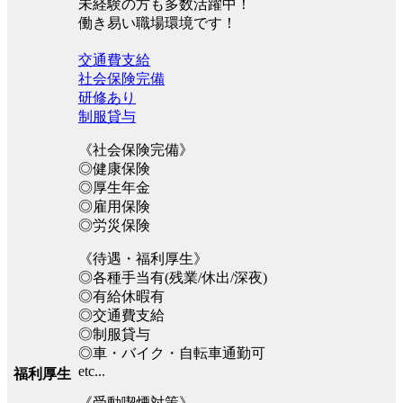
未経験の方も多数活躍中！
働き易い職場環境です！
交通費支給
社会保険完備
研修あり
制服貸与
《社会保険完備》
◎健康保険
◎厚生年金
◎雇用保険
◎労災保険
《待遇・福利厚生》
◎各種手当有(残業/休出/深夜)
◎有給休暇有
◎交通費支給
◎制服貸与
◎車・バイク・自転車通勤可
etc...
福利厚生
《受動喫煙対策》