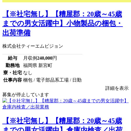
【※社宅無し】【糟屋郡：20歳～45歳
までの男女活躍中】小物製品の梱包・
出荷準備
株式会社ティーエムビジョン
給与
月収例
240,000
円
勤務地
福岡県 新宮町
寮・社宅
なし
仕事内容
梱包 / 電子部品系工場 / 日勤
詳細を表示
募集が停止しています
【※社宅無し】【糟屋郡：20歳～45歳
までの男女活躍中】倉庫内検査／出荷