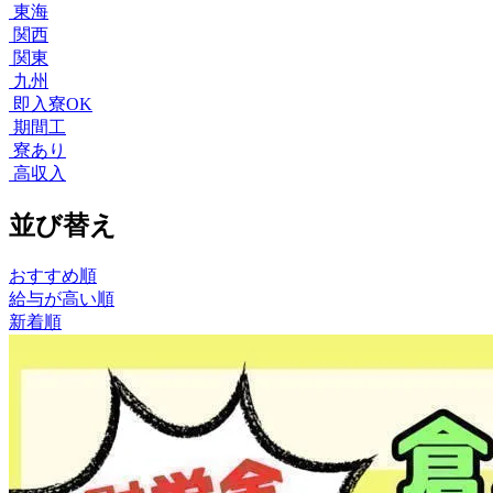
東海
関西
関東
九州
即入寮OK
期間工
寮あり
高収入
並び替え
おすすめ順
給与が高い順
新着順