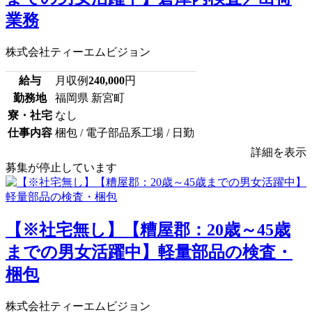
業務
株式会社ティーエムビジョン
給与
月収例
240,000
円
勤務地
福岡県 新宮町
寮・社宅
なし
仕事内容
梱包 / 電子部品系工場 / 日勤
詳細を表示
募集が停止しています
【※社宅無し】【糟屋郡：20歳～45歳
までの男女活躍中】軽量部品の検査・
梱包
株式会社ティーエムビジョン