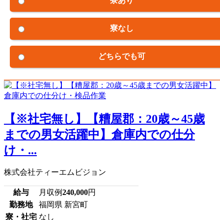
寮あり
寮なし
どちらでも可
【※社宅無し】【糟屋郡：20歳～45歳
までの男女活躍中】倉庫内での仕分
け・...
株式会社ティーエムビジョン
給与
月収例
240,000
円
勤務地
福岡県 新宮町
寮・社宅
なし