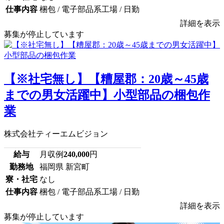
仕事内容
梱包 / 電子部品系工場 / 日勤
詳細を表示
募集が停止しています
【※社宅無し】【糟屋郡：20歳～45歳
までの男女活躍中】小型部品の梱包作
業
株式会社ティーエムビジョン
給与
月収例
240,000
円
勤務地
福岡県 新宮町
寮・社宅
なし
仕事内容
梱包 / 電子部品系工場 / 日勤
詳細を表示
募集が停止しています