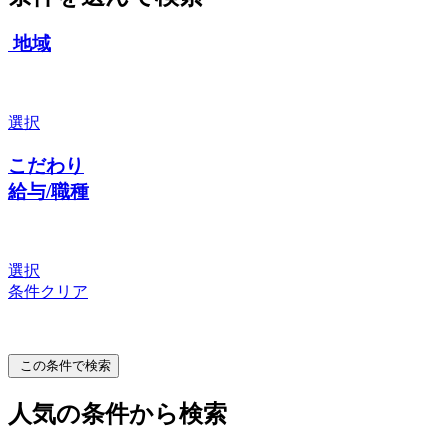
地域
選択
こだわり
給与/職種
選択
条件クリア
この条件で検索
人気の条件から検索