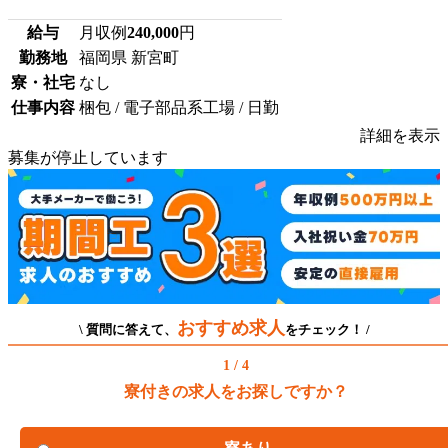
給与
月収例
240,000
円
勤務地
福岡県 新宮町
寮・社宅
なし
仕事内容
梱包 / 電子部品系工場 / 日勤
詳細を表示
募集が停止しています
おすすめ求人
\ 質問に答えて、
をチェック！ /
1 / 4
寮付きの求人をお探しですか？