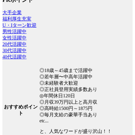
大手企業
福利厚生充実
U・Iターン歓迎
男性活躍中
女性活躍中
20代活躍中
30代活躍中
40代活躍中
◎18歳～45歳まで活躍中
◎若年層〜中高年活躍中
◎未経験者大歓迎
◎正社員登用実績多数あり
◎年間休日120日
◎月収39万円以上と高月収
おすすめポイン
◎高時給1500円～1875円
ト
◎毎月支給の豪華手当あり
etc...
と、人気なワードが盛り沢山！！