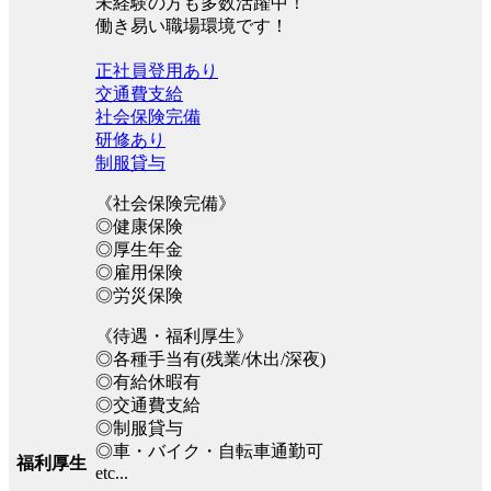
未経験の方も多数活躍中！
働き易い職場環境です！
正社員登用あり
交通費支給
社会保険完備
研修あり
制服貸与
《社会保険完備》
◎健康保険
◎厚生年金
◎雇用保険
◎労災保険
《待遇・福利厚生》
◎各種手当有(残業/休出/深夜)
◎有給休暇有
◎交通費支給
◎制服貸与
◎車・バイク・自転車通勤可
福利厚生
etc...