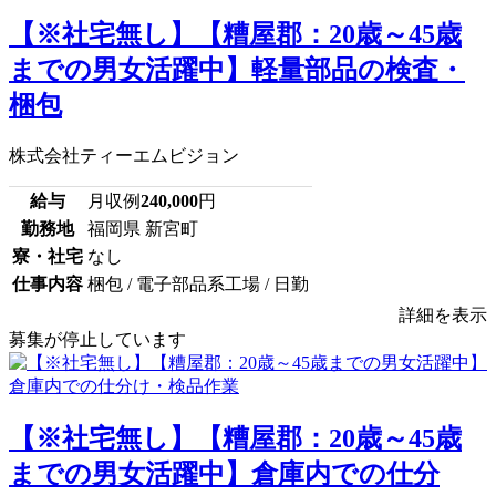
【※社宅無し】【糟屋郡：20歳～45歳
までの男女活躍中】軽量部品の検査・
梱包
株式会社ティーエムビジョン
給与
月収例
240,000
円
勤務地
福岡県 新宮町
寮・社宅
なし
仕事内容
梱包 / 電子部品系工場 / 日勤
詳細を表示
募集が停止しています
【※社宅無し】【糟屋郡：20歳～45歳
までの男女活躍中】倉庫内での仕分