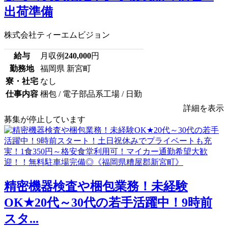
出荷準備
株式会社ティーエムビジョン
給与
月収例
240,000
円
勤務地
福岡県 新宮町
寮・社宅
なし
仕事内容
梱包 / 電子部品系工場 / 日勤
詳細を表示
募集が停止しています
精密機器検査や梱包業務！未経験
OK★20代～30代の若手活躍中！9時前
スタ...