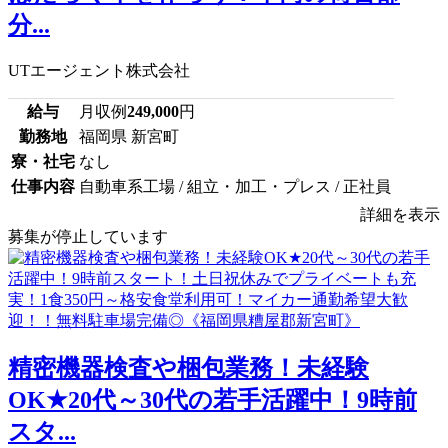
分...
UTエージェント株式会社
給与
月収例
249,000
円
勤務地
福岡県 新宮町
寮・社宅
なし
仕事内容
自動車系工場 / 組立・加工・プレス / 正社員
詳細を表示
募集が停止しています
精密機器検査や梱包業務！未経験
OK★20代～30代の若手活躍中！9時前
スタ...