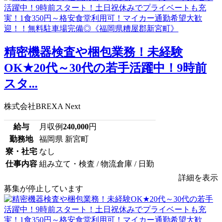
精密機器検査や梱包業務！未経験
OK★20代～30代の若手活躍中！9時前
スタ...
株式会社BREXA Next
給与
月収例
240,000
円
勤務地
福岡県 新宮町
寮・社宅
なし
仕事内容
組み立て・検査 / 物流倉庫 / 日勤
詳細を表示
募集が停止しています