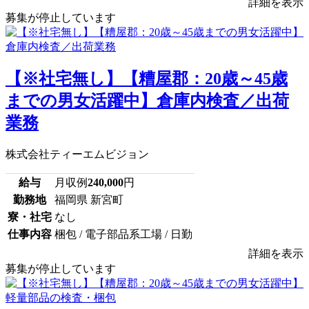
詳細を表示
募集が停止しています
【※社宅無し】【糟屋郡：20歳～45歳
までの男女活躍中】倉庫内検査／出荷
業務
株式会社ティーエムビジョン
給与
月収例
240,000
円
勤務地
福岡県 新宮町
寮・社宅
なし
仕事内容
梱包 / 電子部品系工場 / 日勤
詳細を表示
募集が停止しています