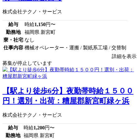
株式会社テクノ・サービス
給与
時給
1,150
円〜
勤務地
福岡県 新宮町
寮・社宅
なし
仕事内容
機械オペレーター・運搬 / 製紙系工場 / 交替制
詳細を表示
募集が停止しています
【駅より徒歩6分】夜勤帯時給１５００
円！選別・出荷：糟屋郡新宮町緑ヶ浜
株式会社テクノ・サービス
給与
時給
1,200
円〜
勤務地
福岡県 新宮町