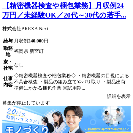
【精密機器検査や梱包業務】月収例24
万円／未経験OK／20代～30代の若手...
株式会社BREXA Next
給与
月収例
240,000
円
勤務
福岡県 新宮町
地
寮・
なし
社宅
◇精密機器検査や梱包業務◇ ・精密機器の目視による
仕事
不具合検査 ・製品の組み立てやバリ取り ・製品出荷
内容
準備にかかる梱包作業 ※試用期...
詳細を表示
募集が停止しています