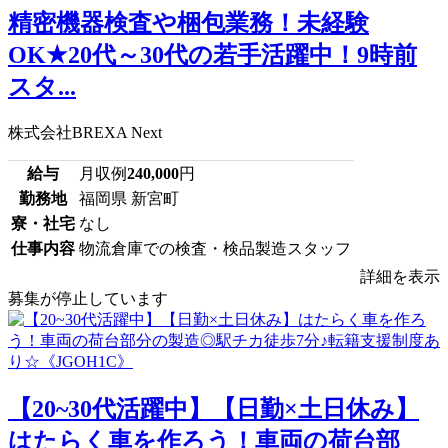
精密機器検査や梱包業務！未経験
OK★20代～30代の若手活躍中！9時前
スタ...
株式会社BREXA Next
給与
月収例
240,000
円
勤務地
福岡県 新宮町
寮・社宅
なし
仕事内容
物流倉庫での検査・検品製造スタッフ
詳細を表示
募集が停止しています
【20~30代活躍中】【日勤×土日休み】
はたらく車を作ろう！車両の荷台部