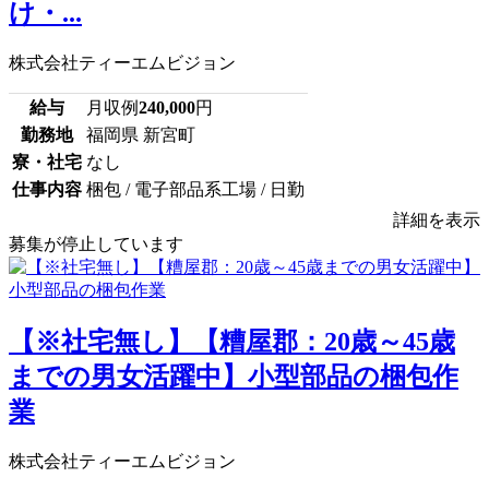
け・...
株式会社ティーエムビジョン
給与
月収例
240,000
円
勤務地
福岡県 新宮町
寮・社宅
なし
仕事内容
梱包 / 電子部品系工場 / 日勤
詳細を表示
募集が停止しています
【※社宅無し】【糟屋郡：20歳～45歳
までの男女活躍中】小型部品の梱包作
業
株式会社ティーエムビジョン