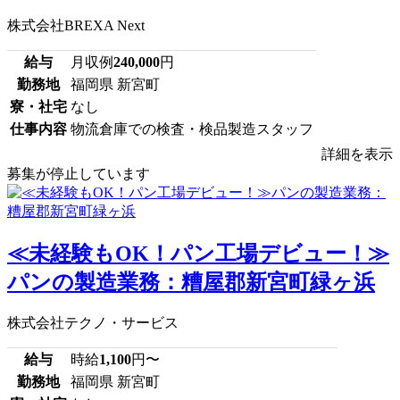
株式会社BREXA Next
給与
月収例
240,000
円
勤務地
福岡県 新宮町
寮・社宅
なし
仕事内容
物流倉庫での検査・検品製造スタッフ
詳細を表示
募集が停止しています
≪未経験もOK！パン工場デビュー！≫
パンの製造業務：糟屋郡新宮町緑ヶ浜
株式会社テクノ・サービス
給与
時給
1,100
円〜
勤務地
福岡県 新宮町