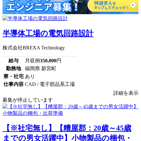
半導体工場の電気回路設計
株式会社BREXA Technology
給与
月収例
350,000
円
勤務地
福岡県 新宮町
寮・社宅
あり
仕事内容
CAD / 電子部品系工場
詳細を表示
募集が停止しています
【※社宅無し】【糟屋郡：20歳～45歳
までの男女活躍中】小物製品の梱包・