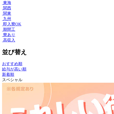
東海
関西
関東
九州
即入寮OK
期間工
寮あり
高収入
並び替え
おすすめ順
給与が高い順
新着順
スペシャル