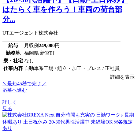
はたらく車を作ろう！車両の荷台部
分...
UTエージェント株式会社
給与
月収例
249,000
円
勤務地
福岡県 新宮町
寮・社宅
なし
仕事内容
自動車系工場 / 組立・加工・プレス / 正社員
詳細を表示
＼最短45秒で完了／
応募へ進む
詳しく
見る