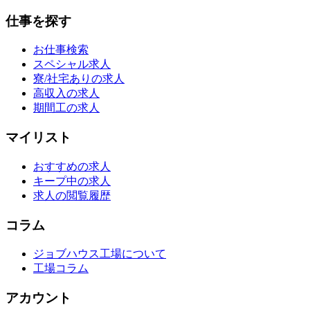
仕事を探す
お仕事検索
スペシャル求人
寮/社宅ありの求人
高収入の求人
期間工の求人
マイリスト
おすすめの求人
キープ中の求人
求人の閲覧履歴
コラム
ジョブハウス工場について
工場コラム
アカウント