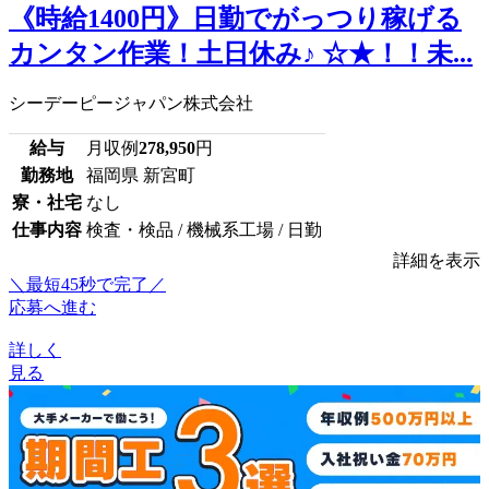
《時給1400円》日勤でがっつり稼げる
カンタン作業！土日休み♪ ☆★！！未...
シーデーピージャパン株式会社
給与
月収例
278,950
円
勤務地
福岡県 新宮町
寮・社宅
なし
仕事内容
検査・検品 / 機械系工場 / 日勤
詳細を表示
＼最短45秒で完了／
応募へ進む
詳しく
見る