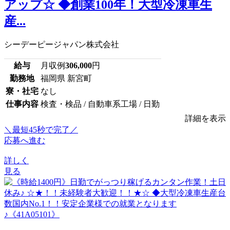
アップ☆ ◆創業100年！大型冷凍車生
産...
シーデーピージャパン株式会社
給与
月収例
306,000
円
勤務地
福岡県 新宮町
寮・社宅
なし
仕事内容
検査・検品 / 自動車系工場 / 日勤
詳細を表示
＼最短45秒で完了／
応募へ進む
詳しく
見る