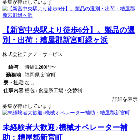
募集が停止しています
【新宮中央駅より徒歩6分】。製品の選
別・出荷：糟屋郡新宮町緑ヶ浜
株式会社テクノ・サービス
給与
時給
1,200
円〜
勤務地
福岡県 新宮町
寮・社宅
なし
仕事内容
梱包 / 食品系工場 / 交替制
詳細を表示
募集が停止しています
未経験者大歓迎♪機械オペレーター補
助：糟屋郡新宮町