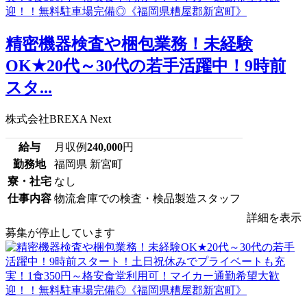
精密機器検査や梱包業務！未経験
OK★20代～30代の若手活躍中！9時前
スタ...
株式会社BREXA Next
給与
月収例
240,000
円
勤務地
福岡県 新宮町
寮・社宅
なし
仕事内容
物流倉庫での検査・検品製造スタッフ
詳細を表示
募集が停止しています