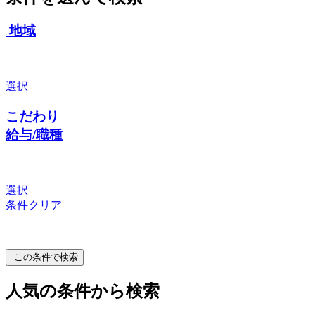
地域
選択
こだわり
給与/職種
選択
条件クリア
この条件で検索
人気の条件から検索