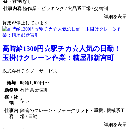
寮・社宅
なし
仕事内容
軽作業・ピッキング / 食品系工場 / 交替制
詳細を表示
募集が停止しています
高時給1300円☆駅チカ☆人気の日勤！
玉掛けクレーン作業：糟屋郡新宮町
株式会社テクノ・サービス
給与
時給
1,300
円〜
勤務地
福岡県 新宮町
寮・社
なし
宅
仕事内
鋼管のクレーン・フォークリフト・重機 / 機械系工
容
場 / 日勤
詳細を表示