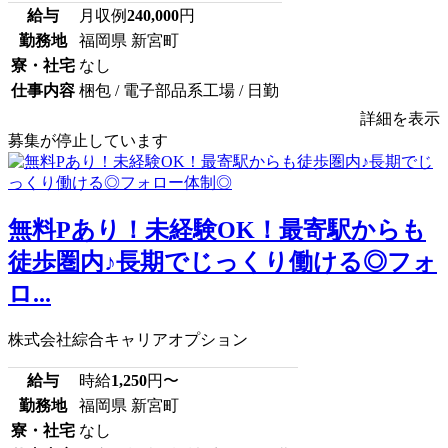
給与
月収例
240,000
円
勤務地
福岡県 新宮町
寮・社宅
なし
仕事内容
梱包 / 電子部品系工場 / 日勤
詳細を表示
募集が停止しています
無料Pあり！未経験OK！最寄駅からも
徒歩圏内♪長期でじっくり働ける◎フォ
ロ...
株式会社綜合キャリアオプション
給与
時給
1,250
円〜
勤務地
福岡県 新宮町
寮・社宅
なし