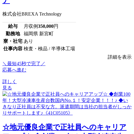
ア
株式会社BREXA Technology
給与
月収例
350,000
円
勤務地
福岡県 新宮町
寮・社宅
あり
仕事内容
検査・検品 / 半導体工場
詳細を表示
＼最短45秒で完了／
応募へ進む
詳しく
見る
☆地元優良企業で正社員へのキャリア