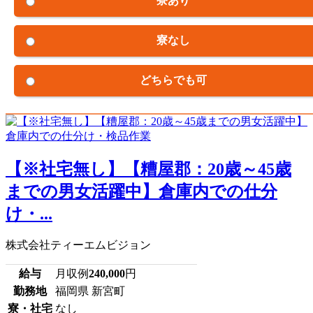
寮あり
寮なし
どちらでも可
【※社宅無し】【糟屋郡：20歳～45歳
までの男女活躍中】倉庫内での仕分
け・...
株式会社ティーエムビジョン
給与
月収例
240,000
円
勤務地
福岡県 新宮町
寮・社宅
なし