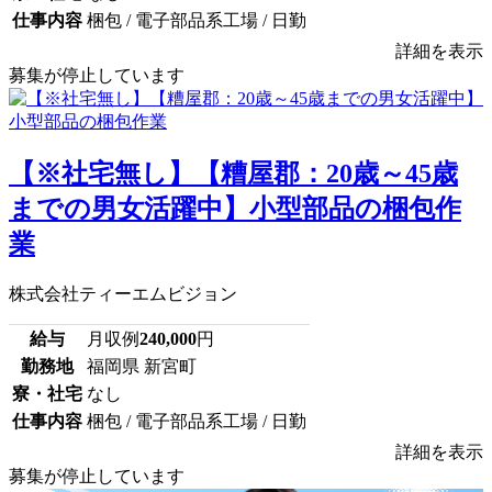
仕事内容
梱包 / 電子部品系工場 / 日勤
詳細を表示
募集が停止しています
【※社宅無し】【糟屋郡：20歳～45歳
までの男女活躍中】小型部品の梱包作
業
株式会社ティーエムビジョン
給与
月収例
240,000
円
勤務地
福岡県 新宮町
寮・社宅
なし
仕事内容
梱包 / 電子部品系工場 / 日勤
詳細を表示
募集が停止しています