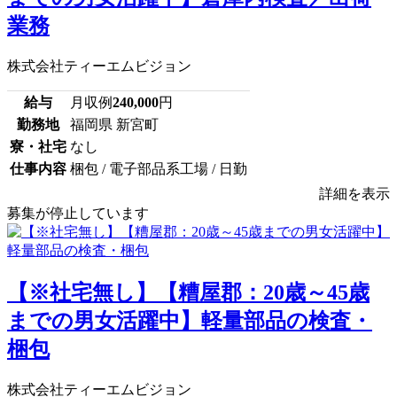
業務
株式会社ティーエムビジョン
給与
月収例
240,000
円
勤務地
福岡県 新宮町
寮・社宅
なし
仕事内容
梱包 / 電子部品系工場 / 日勤
詳細を表示
募集が停止しています
【※社宅無し】【糟屋郡：20歳～45歳
までの男女活躍中】軽量部品の検査・
梱包
株式会社ティーエムビジョン