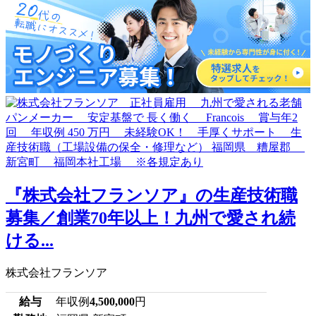
『株式会社フランソア』の生産技術職
募集／創業70年以上！九州で愛され続
ける...
株式会社フランソア
給与
年収例
4,500,000
円