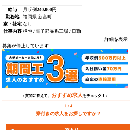
給与
月収例
240,000
円
勤務地
福岡県 新宮町
寮・社宅
なし
仕事内容
梱包 / 電子部品系工場 / 日勤
詳細を表示
募集が停止しています
おすすめ求人
\ 質問に答えて、
をチェック！ /
1 / 4
寮付きの求人をお探しですか？