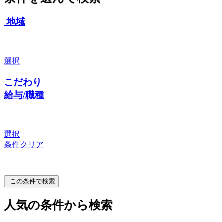
地域
選択
こだわり
給与/職種
選択
条件クリア
この条件で検索
人気の条件から検索