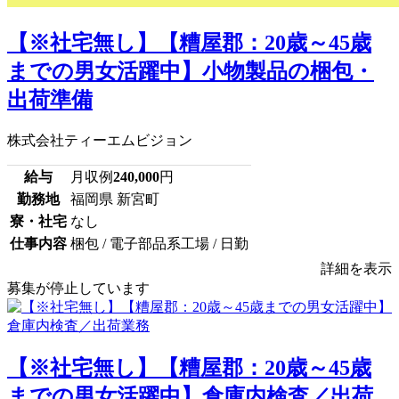
【※社宅無し】【糟屋郡：20歳～45歳
までの男女活躍中】小物製品の梱包・
出荷準備
株式会社ティーエムビジョン
給与
月収例
240,000
円
勤務地
福岡県 新宮町
寮・社宅
なし
仕事内容
梱包 / 電子部品系工場 / 日勤
詳細を表示
募集が停止しています
【※社宅無し】【糟屋郡：20歳～45歳
までの男女活躍中】倉庫内検査／出荷