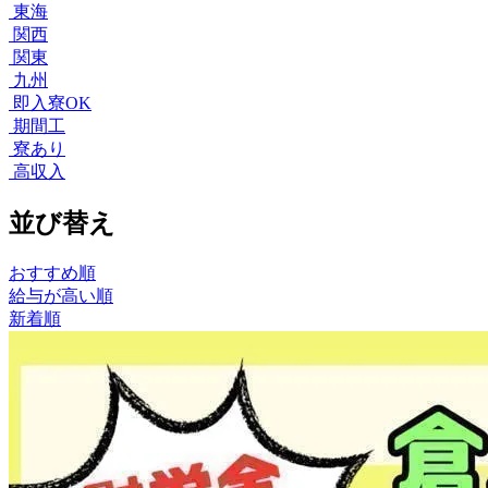
東海
関西
関東
九州
即入寮OK
期間工
寮あり
高収入
並び替え
おすすめ順
給与が高い順
新着順