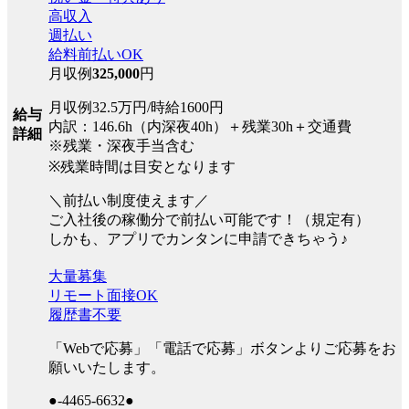
高収入
週払い
給料前払いOK
月収例
325,000
円
月収例32.5万円/時給1600円
給与
内訳：146.6h（内深夜40h）＋残業30h＋交通費
詳細
※残業・深夜手当含む
※残業時間は目安となります
＼前払い制度使えます／
ご入社後の稼働分で前払い可能です！（規定有）
しかも、アプリでカンタンに申請できちゃう♪
大量募集
リモート面接OK
履歴書不要
「Webで応募」「電話で応募」ボタンよりご応募をお
願いいたします。
●-4465-6632●