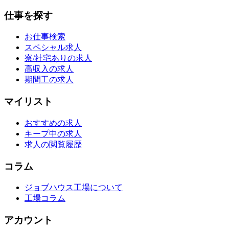
仕事を探す
お仕事検索
スペシャル求人
寮/社宅ありの求人
高収入の求人
期間工の求人
マイリスト
おすすめの求人
キープ中の求人
求人の閲覧履歴
コラム
ジョブハウス工場について
工場コラム
アカウント