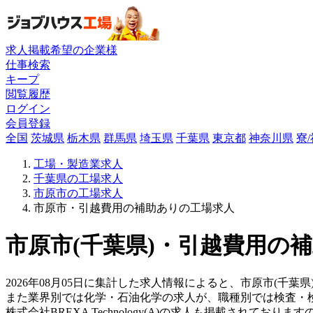
求人掲載希望の企業様
仕事検索
キープ
閲覧履歴
ログイン
会員登録
全国
茨城県
栃木県
群馬県
埼玉県
千葉県
東京都
神奈川県
寮
工場・製造業求人
千葉県の工場求人
市原市の工場求人
市原市・引越費用の補助ありの工場求人
市原市(千葉県)・引越費用の補
2026年08月05日に集計した求人情報によると、市原市(千葉県
また業界別では化学・石油化学の求人が、職種別では検査・
株式会社BREXA Technology(A)の求人も掲載されて