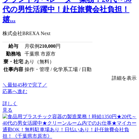
代の男性活躍中！赴任旅費会社負担！
嬉...
株式会社BREXA Next
給与
月収例
210,000
円
勤務地
千葉県 市原市
寮・社宅
あり（無料）
仕事内容
操作・管理 / 化学系工場 / 日勤
詳細を表示
＼最短45秒で完了／
応募へ進む
詳しく
見る