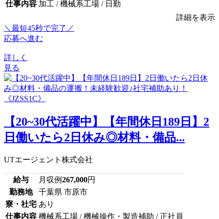
仕事内容
加工 / 機械系工場 / 日勤
詳細を表示
＼最短45秒で完了／
応募へ進む
詳しく
見る
【20~30代活躍中】【年間休日189日】2
日働いたら2日休み◎材料・備品...
UTエージェント株式会社
給与
月収例
267,000
円
勤務地
千葉県 市原市
寮・社宅
あり
仕事内容
機械系工場 / 機械操作・製造補助 / 正社員