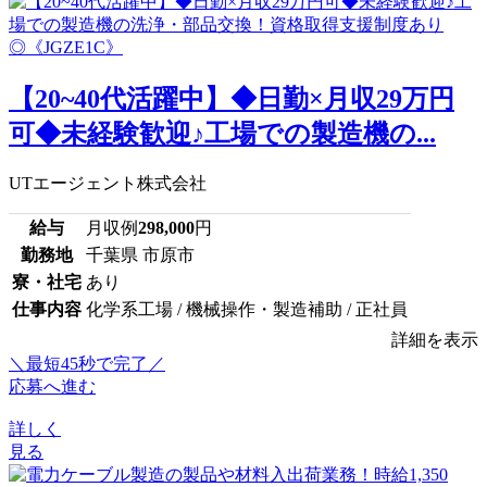
【20~40代活躍中】◆日勤×月収29万円
可◆未経験歓迎♪工場での製造機の...
UTエージェント株式会社
給与
月収例
298,000
円
勤務地
千葉県 市原市
寮・社宅
あり
仕事内容
化学系工場 / 機械操作・製造補助 / 正社員
詳細を表示
＼最短45秒で完了／
応募へ進む
詳しく
見る