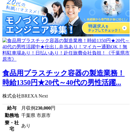
食品用プラスチック容器の製造業務！
時給1350円★20代～40代の男性活躍...
株式会社BREXA Next
給与
月収例
230,000
円
勤務地
千葉県 市原市
寮・社
あり
宅