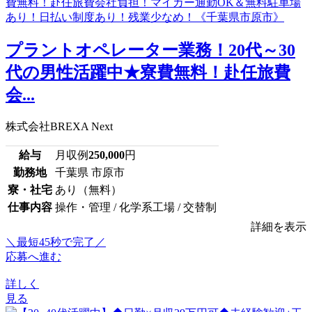
プラントオペレーター業務！20代～30
代の男性活躍中★寮費無料！赴任旅費
会...
株式会社BREXA Next
給与
月収例
250,000
円
勤務地
千葉県 市原市
寮・社宅
あり（無料）
仕事内容
操作・管理 / 化学系工場 / 交替制
詳細を表示
＼最短45秒で完了／
応募へ進む
詳しく
見る