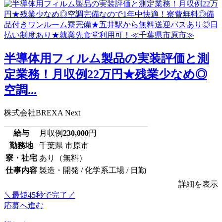
半導体用フィルム製品の実装評価と測
定業務！月収例22万円★残業少なめ◎
空調...
株式会社BREXA Next
給与
月収例
230,000
円
勤務地
千葉県 市原市
寮・社宅
あり（無料）
仕事内容
製造・開発 / 化学系工場 / 日勤
詳細を表示
＼最短45秒で完了／
応募へ進む