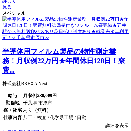
詳しく
見る
スペシャル
半導体用フィルム製品の物性測定業
務！月収例22万円★年間休日128日！寮
費...
株式会社BREXA Next
給与
月収例
230,000
円
勤務地
千葉県 市原市
寮・社宅
あり（無料）
仕事内容
加工・検査 / 化学系工場 / 日勤
詳細を表示