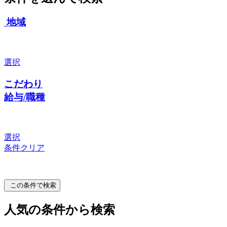
地域
選択
こだわり
給与/職種
選択
条件クリア
この条件で検索
人気の条件から検索