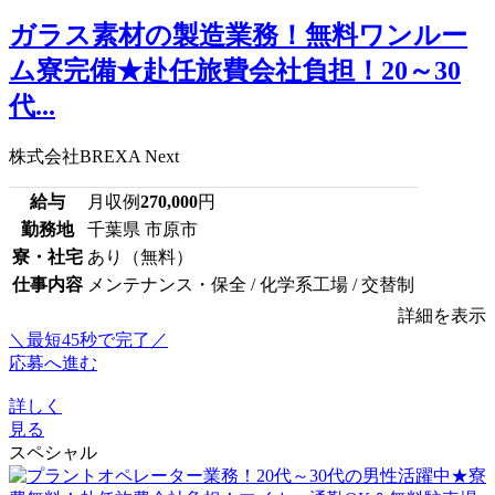
ガラス素材の製造業務！無料ワンルー
ム寮完備★赴任旅費会社負担！20～30
代...
株式会社BREXA Next
給与
月収例
270,000
円
勤務地
千葉県 市原市
寮・社宅
あり（無料）
仕事内容
メンテナンス・保全 / 化学系工場 / 交替制
詳細を表示
＼最短45秒で完了／
応募へ進む
詳しく
見る
スペシャル