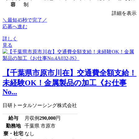
容
制
詳細を表示
＼最短45秒で完了／
応募へ進む
詳しく
見る
【千葉県市原市川在】交通費全額支給！
未経験OK！金属製品の加工《お仕事
No...
日研トータルソーシング株式会社
給与
月収例
290,000
円
勤務地
千葉県 市原市
寮・社宅
なし