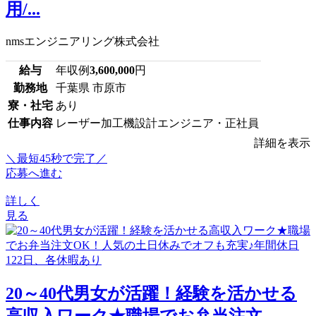
用/...
nmsエンジニアリング株式会社
給与
年収例
3,600,000
円
勤務地
千葉県 市原市
寮・社宅
あり
仕事内容
レーザー加工機設計エンジニア・正社員
詳細を表示
＼最短45秒で完了／
応募へ進む
詳しく
見る
20～40代男女が活躍！経験を活かせる
高収入ワーク★職場でお弁当注文