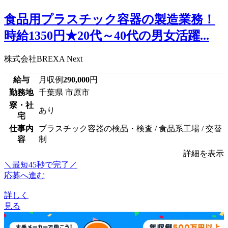
食品用プラスチック容器の製造業務！
時給1350円★20代～40代の男女活躍...
株式会社BREXA Next
給与
月収例
290,000
円
勤務地
千葉県 市原市
寮・社
あり
宅
仕事内
プラスチック容器の検品・検査 / 食品系工場 / 交替
容
制
詳細を表示
＼最短45秒で完了／
応募へ進む
詳しく
見る