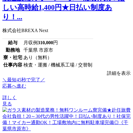
しい高時給1,400円★日払い制度あ
り！...
株式会社BREXA Next
給与
月収例
310,000
円
勤務地
千葉県 市原市
寮・社宅
あり（無料）
仕事内容
検査・運搬 / 機械系工場 / 交替制
詳細を表示
＼最短45秒で完了／
応募へ進む
詳しく
見る