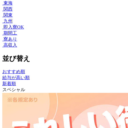
東海
関西
関東
九州
即入寮OK
期間工
寮あり
高収入
並び替え
おすすめ順
給与が高い順
新着順
スペシャル