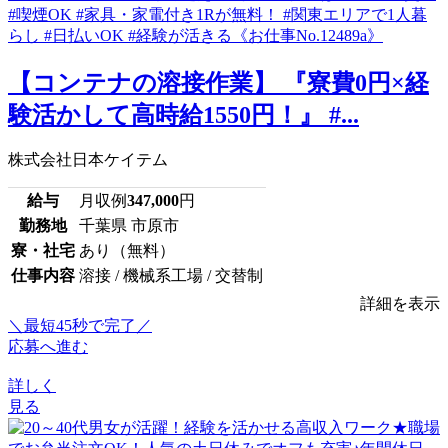
【コンテナの溶接作業】 『寮費0円×経
験活かして高時給1550円！』 #...
株式会社日本ケイテム
給与
月収例
347,000
円
勤務地
千葉県 市原市
寮・社宅
あり（無料）
仕事内容
溶接 / 機械系工場 / 交替制
詳細を表示
＼最短45秒で完了／
応募へ進む
詳しく
見る