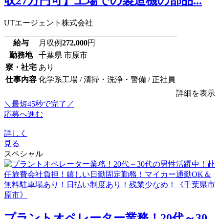
収27万円可】工場での製造機の部品...
UTエージェント株式会社
給与
月収例
272,000
円
勤務地
千葉県 市原市
寮・社宅
あり
仕事内容
化学系工場 / 清掃・洗浄・警備 / 正社員
詳細を表示
＼最短45秒で完了／
応募へ進む
詳しく
見る
スペシャル
プラントオペレーター業務！20代～30