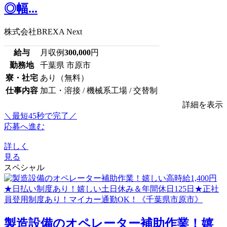
◎幅...
株式会社BREXA Next
給与
月収例
300,000
円
勤務地
千葉県 市原市
寮・社宅
あり（無料）
仕事内容
加工・溶接 / 機械系工場 / 交替制
詳細を表示
＼最短45秒で完了／
応募へ進む
詳しく
見る
スペシャル
製造設備のオペレーター補助作業！嬉