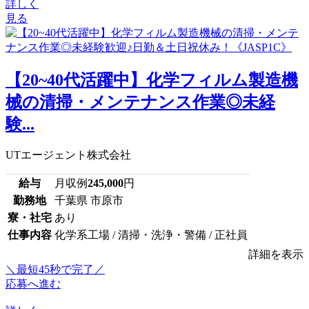
詳しく
見る
【20~40代活躍中】化学フィルム製造機
械の清掃・メンテナンス作業◎未経
験...
UTエージェント株式会社
給与
月収例
245,000
円
勤務地
千葉県 市原市
寮・社宅
あり
仕事内容
化学系工場 / 清掃・洗浄・警備 / 正社員
詳細を表示
＼最短45秒で完了／
応募へ進む