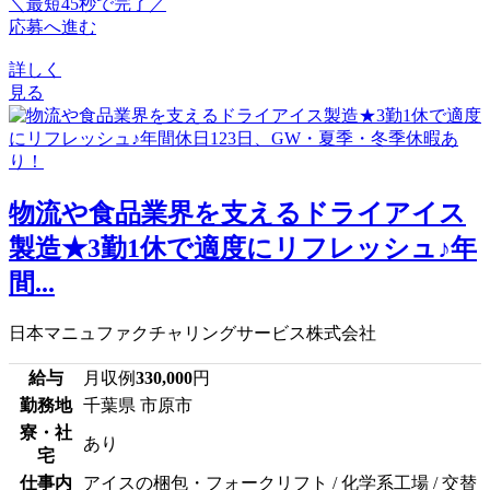
＼最短45秒で完了／
応募へ進む
詳しく
見る
物流や食品業界を支えるドライアイス
製造★3勤1休で適度にリフレッシュ♪年
間...
日本マニュファクチャリングサービス株式会社
給与
月収例
330,000
円
勤務地
千葉県 市原市
寮・社
あり
宅
仕事内
アイスの梱包・フォークリフト / 化学系工場 / 交替