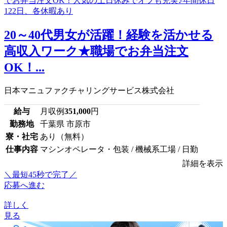
20～40代男女が活躍！経験を活かせる
高収入ワーク★職場でお弁当注文
OK！...
日本マニュファクチャリングサービス株式会社
給与
月収例
351,000
円
勤務地
千葉県 市原市
寮・社宅
あり（無料）
仕事内容
マシンオペレータ・包装 / 機械系工場 / 日勤
詳細を表示
＼最短45秒で完了／
応募へ進む
詳しく
見る