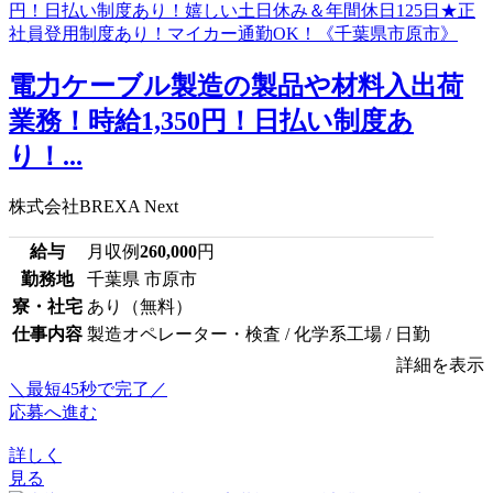
電力ケーブル製造の製品や材料入出荷
業務！時給1,350円！日払い制度あ
り！...
株式会社BREXA Next
給与
月収例
260,000
円
勤務地
千葉県 市原市
寮・社宅
あり（無料）
仕事内容
製造オペレーター・検査 / 化学系工場 / 日勤
詳細を表示
＼最短45秒で完了／
応募へ進む
詳しく
見る