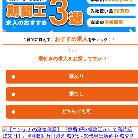
おすすめ求人
\ 質問に答えて、
をチェック！ /
1 / 4
寮付きの求人をお探しですか？
寮あり
寮なし
どちらでも可