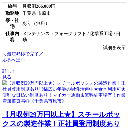
給与
月収例
266,000
円
勤務地
千葉県 市原市
寮・社
あり（無料）
宅
仕事内
メンテナンス・フォークリフト / 化学系工場 / 日
容
勤
詳細を表示
＼最短45秒で完了／
応募へ進む
詳しく
見る
【月収例29万円以上★】スチールボッ
クスの製造作業！正社員登用制度あり