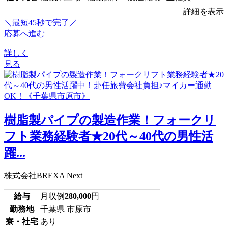
詳細を表示
＼最短45秒で完了／
応募へ進む
詳しく
見る
樹脂製パイプの製造作業！フォークリ
フト業務経験者★20代～40代の男性活
躍...
株式会社BREXA Next
給与
月収例
280,000
円
勤務地
千葉県 市原市
寮・社宅
あり