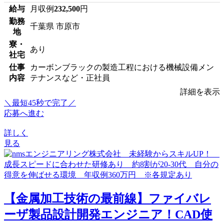
給与
月収例
232,500
円
勤務
千葉県 市原市
地
寮・
あり
社宅
仕事
カーボンブラックの製造工程における機械設備メン
内容
テナンスなど・正社員
詳細を表示
＼最短45秒で完了／
応募へ進む
詳しく
見る
【金属加工技術の最前線】ファイバレ
ーザ製品設計開発エンジニア！CAD使