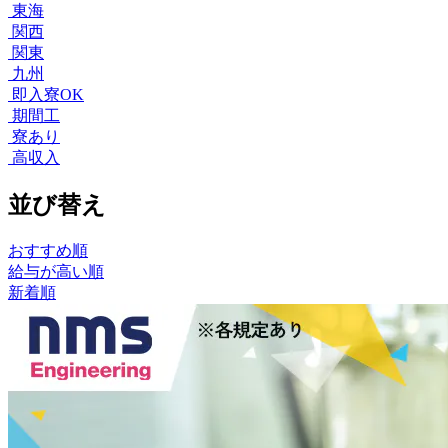
東海
関西
関東
九州
即入寮OK
期間工
寮あり
高収入
並び替え
おすすめ順
給与が高い順
新着順