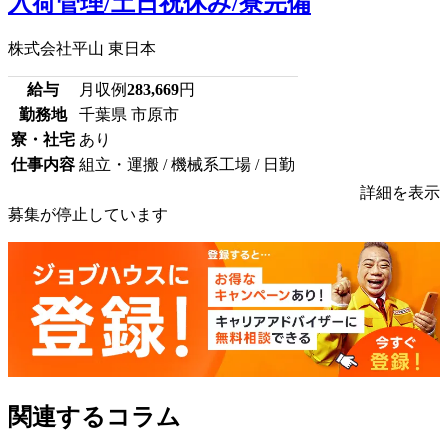
入荷管理/土日祝休み/寮完備
株式会社平山 東日本
給与
月収例
283,669
円
勤務地
千葉県 市原市
寮・社宅
あり
仕事内容
組立・運搬 / 機械系工場 / 日勤
詳細を表示
募集が停止しています
関連するコラム