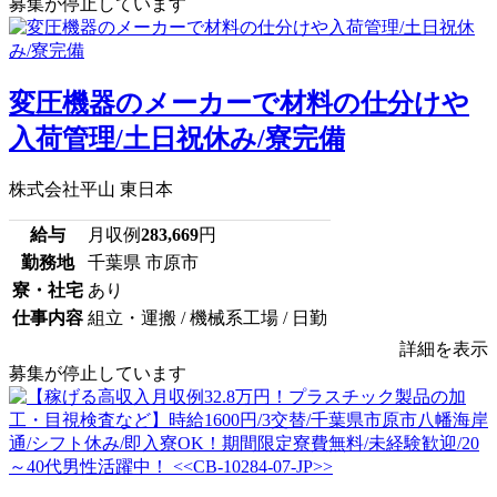
募集が停止しています
変圧機器のメーカーで材料の仕分けや
入荷管理/土日祝休み/寮完備
株式会社平山 東日本
給与
月収例
283,669
円
勤務地
千葉県 市原市
寮・社宅
あり
仕事内容
組立・運搬 / 機械系工場 / 日勤
詳細を表示
募集が停止しています