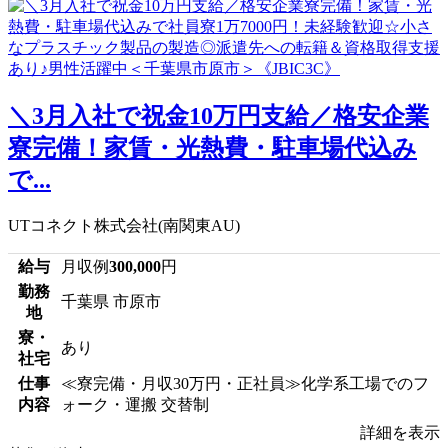
＼3月入社で祝金10万円支給／格安企業
寮完備！家賃・光熱費・駐車場代込み
で...
UTコネクト株式会社(南関東AU)
給与
月収例
300,000
円
勤務
千葉県 市原市
地
寮・
あり
社宅
仕事
≪寮完備・月収30万円・正社員≫化学系工場でのフ
内容
ォーク・運搬 交替制
詳細を表示