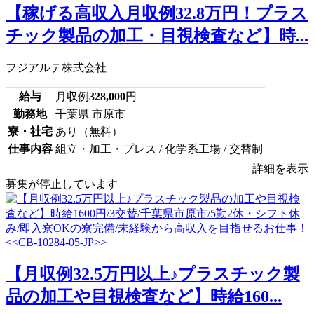
【稼げる高収入月収例32.8万円！プラス
チック製品の加工・目視検査など】時...
フジアルテ株式会社
給与
月収例
328,000
円
勤務地
千葉県 市原市
寮・社宅
あり（無料）
仕事内容
組立・加工・プレス / 化学系工場 / 交替制
詳細を表示
募集が停止しています
【月収例32.5万円以上♪プラスチック製
品の加工や目視検査など】時給160...