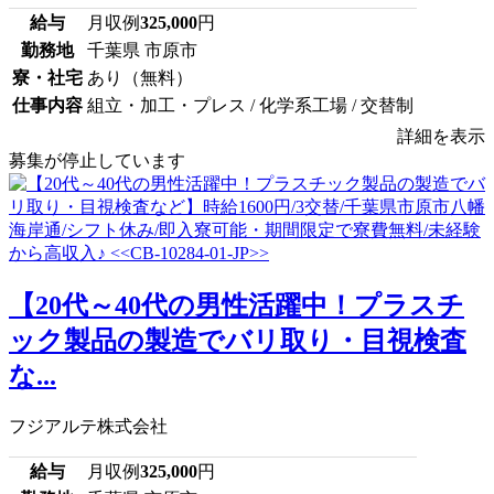
給与
月収例
325,000
円
勤務地
千葉県 市原市
寮・社宅
あり（無料）
仕事内容
組立・加工・プレス / 化学系工場 / 交替制
詳細を表示
募集が停止しています
【20代～40代の男性活躍中！プラスチ
ック製品の製造でバリ取り・目視検査
な...
フジアルテ株式会社
給与
月収例
325,000
円