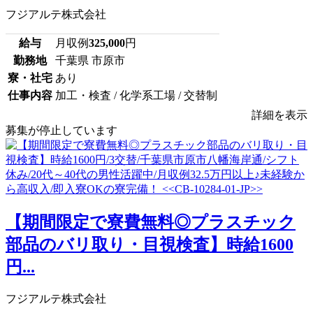
フジアルテ株式会社
給与
月収例
325,000
円
勤務地
千葉県 市原市
寮・社宅
あり
仕事内容
加工・検査 / 化学系工場 / 交替制
詳細を表示
募集が停止しています
【期間限定で寮費無料◎プラスチック
部品のバリ取り・目視検査】時給1600
円...
フジアルテ株式会社