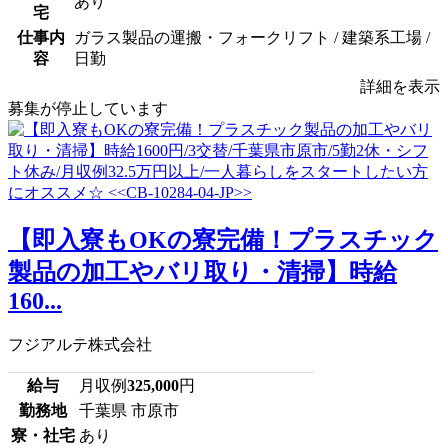
あり
宅
仕事内
ガラス製品の運搬・フォークリフト / 建築系工場 /
容
日勤
詳細を表示
募集が停止しています
【即入寮もOKの寮完備！プラスチック
製品の加工やバリ取り・清掃】時給
160...
フジアルテ株式会社
給与
月収例
325,000
円
勤務地
千葉県 市原市
寮・社宅
あり