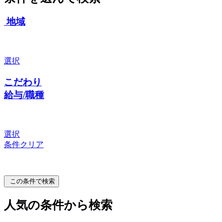
地域
選択
こだわり
給与/職種
選択
条件クリア
この条件で検索
人気の条件から検索