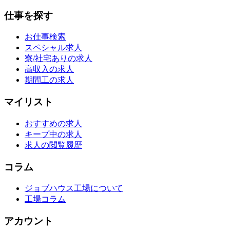
仕事を探す
お仕事検索
スペシャル求人
寮/社宅ありの求人
高収入の求人
期間工の求人
マイリスト
おすすめの求人
キープ中の求人
求人の閲覧履歴
コラム
ジョブハウス工場について
工場コラム
アカウント