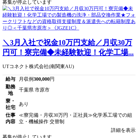
募集が停止しています
＼3月入社で祝金10万円支給／月収30万
円可！寮完備◆未経験歓迎！化学工場...
UTコネクト株式会社(南関東AU)
給与
月収例
300,000
円
勤務
千葉県 市原市
地
寮・
あり
社宅
仕事
≪寮完備・月収30万円・正社員≫化学系工場での組
内容
立・機械操作 交替制
詳細を表示
募集が停止しています