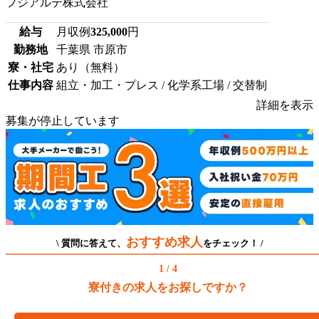
フジアルテ株式会社
給与
月収例
325,000
円
勤務地
千葉県 市原市
寮・社宅
あり（無料）
仕事内容
組立・加工・プレス / 化学系工場 / 交替制
詳細を表示
募集が停止しています
おすすめ求人
\ 質問に答えて、
をチェック！ /
1 / 4
寮付きの求人をお探しですか？