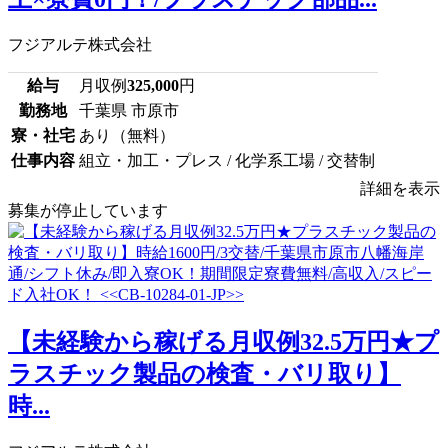
フジアルテ株式会社
給与
月収例
325,000
円
勤務地
千葉県 市原市
寮・社宅
あり（無料）
仕事内容
組立・加工・プレス / 化学系工場 / 交替制
詳細を表示
募集が停止しています
【未経験から稼げる月収例32.5万円★プ
ラスチック製品の検査・バリ取り】
時...