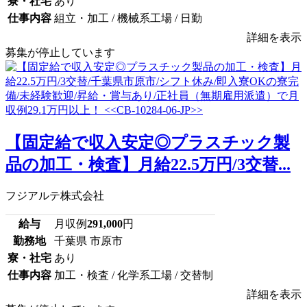
寮・社宅
あり
仕事内容
組立・加工 / 機械系工場 / 日勤
詳細を表示
募集が停止しています
【固定給で収入安定◎プラスチック製
品の加工・検査】月給22.5万円/3交替...
フジアルテ株式会社
給与
月収例
291,000
円
勤務地
千葉県 市原市
寮・社宅
あり
仕事内容
加工・検査 / 化学系工場 / 交替制
詳細を表示