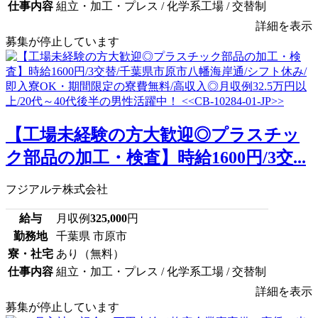
仕事内容
組立・加工・プレス / 化学系工場 / 交替制
詳細を表示
募集が停止しています
【工場未経験の方大歓迎◎プラスチッ
ク部品の加工・検査】時給1600円/3交...
フジアルテ株式会社
給与
月収例
325,000
円
勤務地
千葉県 市原市
寮・社宅
あり（無料）
仕事内容
組立・加工・プレス / 化学系工場 / 交替制
詳細を表示
募集が停止しています