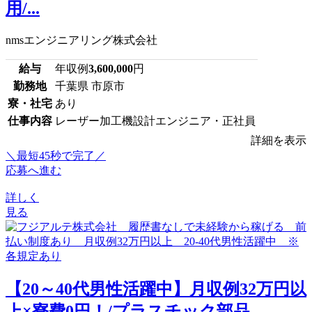
用/...
nmsエンジニアリング株式会社
給与
年収例
3,600,000
円
勤務地
千葉県 市原市
寮・社宅
あり
仕事内容
レーザー加工機設計エンジニア・正社員
詳細を表示
＼最短45秒で完了／
応募へ進む
詳しく
見る
【20～40代男性活躍中】月収例32万円以
上×寮費0円！/プラスチック部品...