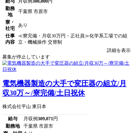
給与
月収例
300,000
円
勤務
千葉県 市原市
地
寮・
あり
社宅
仕事
≪寮完備・月収30万円・正社員≫化学系工場での組
内容
立・機械操作 交替制
詳細を表示
募集が停止しています
電気機器製造の大手で変圧器の組立/月
収30万～/寮完備/土日祝休
株式会社平山 東日本
給与
月収例
309,071
円
勤務地
千葉県 市原市