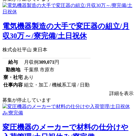
電気機器製造の大手で変圧器の組立/月
収30万～/寮完備/土日祝休
株式会社平山 東日本
給与
月収例
309,071
円
勤務地
千葉県 市原市
寮・社宅
あり
仕事内容
組立・加工 / 機械系工場 / 日勤
詳細を表示
募集が停止しています
変圧機器のメーカーで材料の仕分けや