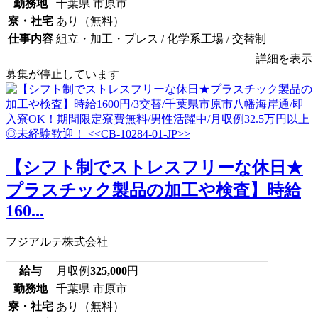
勤務地
千葉県 市原市
寮・社宅
あり（無料）
仕事内容
組立・加工・プレス / 化学系工場 / 交替制
詳細を表示
募集が停止しています
【シフト制でストレスフリーな休日★
プラスチック製品の加工や検査】時給
160...
フジアルテ株式会社
給与
月収例
325,000
円
勤務地
千葉県 市原市
寮・社宅
あり（無料）