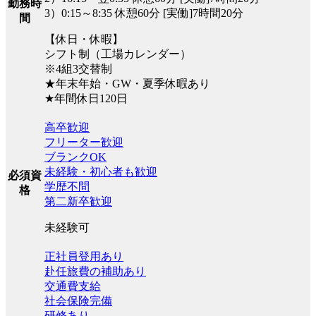
勤務時
3）0:15～8:35 休憩60分 [実働]7時間20分
間
【休日・休暇】
シフト制（工場カレンダー）
※4組3交替制
★年末年始・GW・夏季休暇あり
★年間休日120日
高卒歓迎
フリーター歓迎
ブランクOK
未経験・初心者も歓迎
必須資
学歴不問
格
第二新卒歓迎
未経験可
正社員登用あり
赴任旅費の補助あり
交通費支給
社会保険完備
研修あり