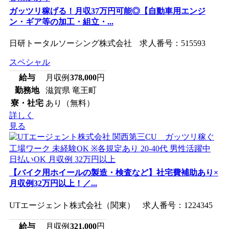
ガッツリ稼げる！月収37万円可能◎【自動車用エンジ
ン・ギア等の加工・組立・...
日研トータルソーシング株式会社 求人番号：515593
スペシャル
給与
月収例
378,000
円
勤務地
滋賀県 竜王町
寮・社宅
あり（無料）
詳しく
見る
【バイク用ホイールの製造・検査など】社宅費補助あり×
月収例32万円以上！／...
UTエージェント株式会社（関東） 求人番号：1224345
給与
月収例
321,000
円