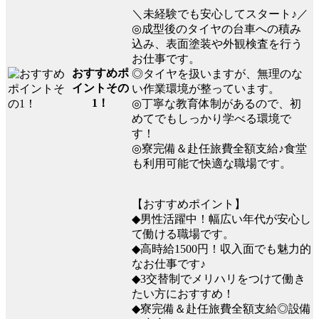
＼未経験でも安心してスタート♪／
◎成型後のタイヤの台車への積み
込み、表面塗装や外観検査を行う
お仕事です。
おすすめポ
◎タイヤを扱いますが、無理のな
イントその
い作業環境が整っています。
1！
◎丁寧な教育体制があるので、初
めてでもしっかり学べる環境で
す！
◎寮完備＆赴任旅費全額支給♪食堂
も利用可能で快適な職場です。
【おすすめポイント】
◆男性活躍中！幅広い年代が安心し
て働ける職場です。
◆高時給1500円！収入面でも魅力的
なお仕事です♪
◆3交替制でメリハリをつけて働き
たい方におすすめ！
◆寮完備＆赴任旅費全額支給◎設備