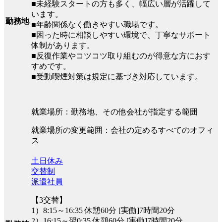
■未経験スタートの方も多く、幅広い層が活躍して
います。
勤務地
■年齢関係なく働きやすい職場です。
■困った時に相談しやすい環境で、丁寧なサポート
体制があります。
■反復作業やコツコツ取り組むのが得意な方におす
すめです。
■受動喫煙対策は規定に基づき対応しています。
就業場所：勤務地、その他会社が指定する範囲
就業場所の変更範囲：会社の定めるすべてのオフィ
ス
土日休み
交替制
派遣社員
【3交替】
1）8:15～16:35 休憩60分 [実働]7時間20分
2）16:15～翌0:35 休憩60分 [実働]7時間20分