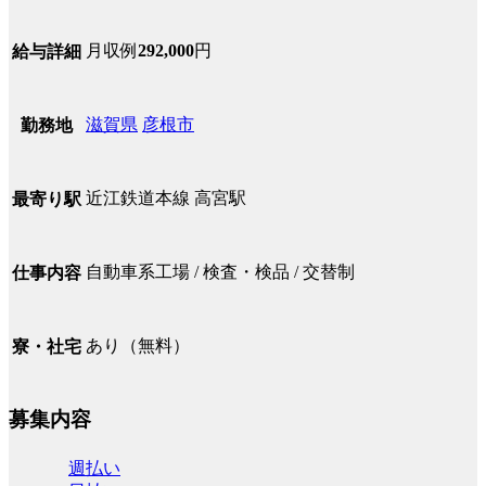
月収例
292,000
円
給与詳細
滋賀県
彦根市
勤務地
近江鉄道本線 高宮駅
最寄り駅
自動車系工場 / 検査・検品 / 交替制
仕事内容
あり（無料）
寮・社宅
募集内容
週払い