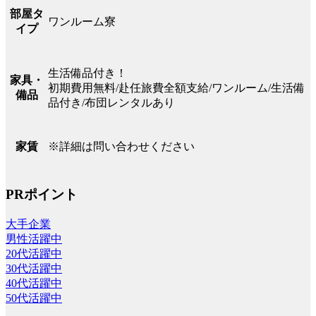
部屋タ
ワンルーム寮
イプ
生活備品付き！
家具・
初期費用無料/赴任旅費全額支給/ワンルーム/生活備
備品
品付き/布団レンタルあり
※詳細は問い合わせください
家賃
PRポイント
大手企業
男性活躍中
20代活躍中
30代活躍中
40代活躍中
50代活躍中