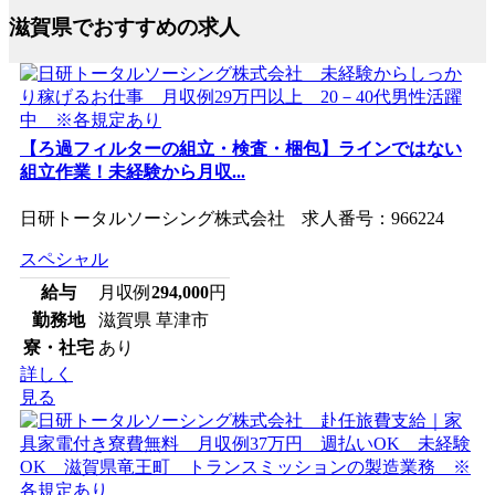
滋賀県でおすすめの求人
【ろ過フィルターの組立・検査・梱包】ラインではない
組立作業！未経験から月収...
日研トータルソーシング株式会社 求人番号：966224
スペシャル
給与
月収例
294,000
円
勤務地
滋賀県 草津市
寮・社宅
あり
詳しく
見る