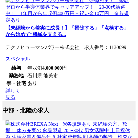
【未経験から着実に成長！】「掃除する」「点検する」
から始めて“機械を支える...
テクノヒューマンパワー株式会社 求人番号：1130699
スペシャル
給与
年収例
4,000,000
円
勤務地
石川県 能美市
寮・社宅
あり
詳しく
見る
中部・北陸の求人