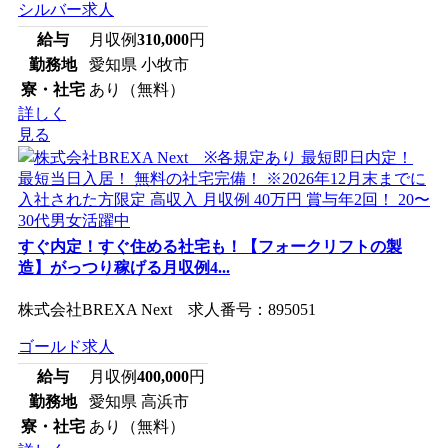
シルバー求人
給与
月収例
310,000
円
勤務地
愛知県 小牧市
寮・社宅
あり（無料）
詳しく
見る
すぐ内定！すぐ住める社宅も！【フォークリフトの製
造】がっつり稼げる月収例4...
株式会社BREXA Next 求人番号：895051
ゴールド求人
給与
月収例
400,000
円
勤務地
愛知県 高浜市
寮・社宅
あり（無料）