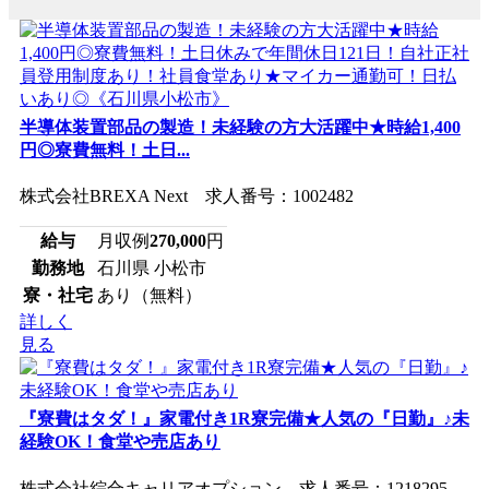
半導体装置部品の製造！未経験の方大活躍中★時給1,400
円◎寮費無料！土日...
株式会社BREXA Next 求人番号：1002482
給与
月収例
270,000
円
勤務地
石川県 小松市
寮・社宅
あり（無料）
詳しく
見る
『寮費はタダ！』家電付き1R寮完備★人気の『日勤』♪未
経験OK！食堂や売店あり
株式会社綜合キャリアオプション 求人番号：1218295