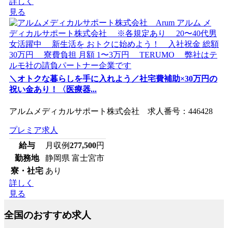
詳しく
見る
＼オトクな暮らしを手に入れよう／社宅費補助×30万円の
祝い金あり！〈医療器...
アルムメディカルサポート株式会社 求人番号：446428
プレミア求人
給与
月収例
277,500
円
勤務地
静岡県 富士宮市
寮・社宅
あり
詳しく
見る
全国のおすすめ求人