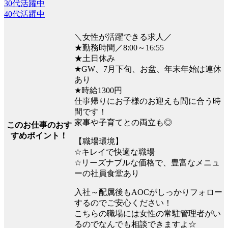
30代活躍中
40代活躍中
＼女性が活躍できる求人／
★勤務時間／8:00～16:55
★土日休み
★GW、7月下旬、お盆、年末年始は連休
あり
★時給1300円
仕事帰りにお子様のお迎えも間に合う時
間です！
家事や子育てとの両立も◎
このお仕事のおす
すめポイント！
【職場環境】
☆キレイで快適な職場
☆リーズナブルな価格で、豊富なメニュ
ーの社員食堂あり
入社～配属後もAOCがしっかりフォロー
するのでご安心ください！
こちらの職場には女性の常駐管理者がい
るのでなんでも相談できますよ☆