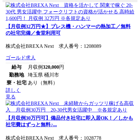
【月収例32万円★】プレス機・ハンマーの熱加工／無料
の社宅完備／食堂利用可
株式会社BREXA Next 求人番号：1208089
ゴールド求人
給与
月収例
320,000
円
勤務地
埼玉県 桶川市
寮・社宅
あり（無料）
詳しく
見る
【月収例30万円可】備品付き社宅に即入居OK！／しかも
社宅費はずっと無料♪...
株式会社BREXA Next 求人番号：1028778