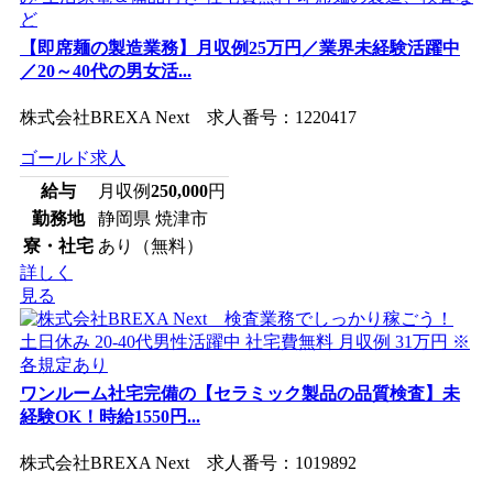
【即席麺の製造業務】月収例25万円／業界未経験活躍中
／20～40代の男女活...
株式会社BREXA Next 求人番号：1220417
ゴールド求人
給与
月収例
250,000
円
勤務地
静岡県 焼津市
寮・社宅
あり（無料）
詳しく
見る
ワンルーム社宅完備の【セラミック製品の品質検査】未
経験OK！時給1550円...
株式会社BREXA Next 求人番号：1019892