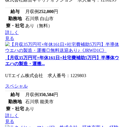
給与
月収例
252,000
円
勤務地
石川県 白山市
寮・社宅
あり（無料）
詳しく
見る
【月収35万円可×年休161日×社宅費補助5万円】半導体ウ
エハの製造・運搬...
UTエイム株式会社 求人番号：1229803
スペシャル
給与
月収例
350,584
円
勤務地
石川県 能美市
寮・社宅
あり
詳しく
見る