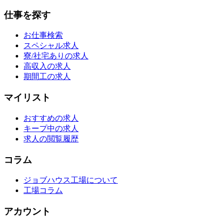
仕事を探す
お仕事検索
スペシャル求人
寮/社宅ありの求人
高収入の求人
期間工の求人
マイリスト
おすすめの求人
キープ中の求人
求人の閲覧履歴
コラム
ジョブハウス工場について
工場コラム
アカウント