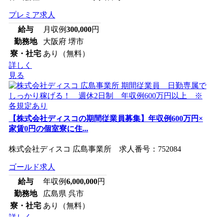
プレミア求人
給与
月収例
300,000
円
勤務地
大阪府 堺市
寮・社宅
あり（無料）
詳しく
見る
【株式会社ディスコの期間従業員募集】年収例600万円×
家賃0円の個室寮に住...
株式会社ディスコ 広島事業所 求人番号：752084
ゴールド求人
給与
年収例
6,000,000
円
勤務地
広島県 呉市
寮・社宅
あり（無料）