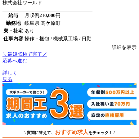
株式会社ワールド
給与
月収例
210,000
円
勤務地
岐阜県 関ケ原町
寮・社宅
あり
仕事内容
操作・梱包 / 機械系工場 / 日勤
詳細を表示
＼最短45秒で完了／
応募へ進む
詳しく
見る
おすすめ求人
\ 質問に答えて、
をチェック！ /