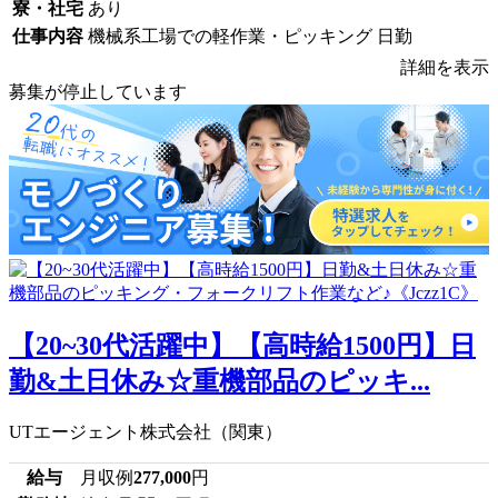
寮・社宅
あり
仕事内容
機械系工場での軽作業・ピッキング 日勤
詳細を表示
募集が停止しています
【20~30代活躍中】【高時給1500円】日
勤&土日休み☆重機部品のピッキ...
UTエージェント株式会社（関東）
給与
月収例
277,000
円