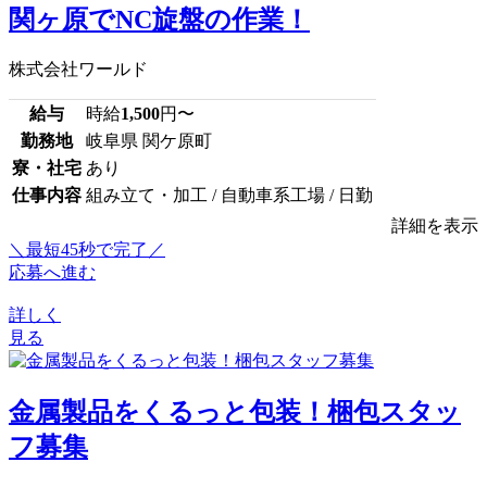
関ヶ原でNC旋盤の作業！
株式会社ワールド
給与
時給
1,500
円〜
勤務地
岐阜県 関ケ原町
寮・社宅
あり
仕事内容
組み立て・加工 / 自動車系工場 / 日勤
詳細を表示
＼最短45秒で完了／
応募へ進む
詳しく
見る
金属製品をくるっと包装！梱包スタッ
フ募集