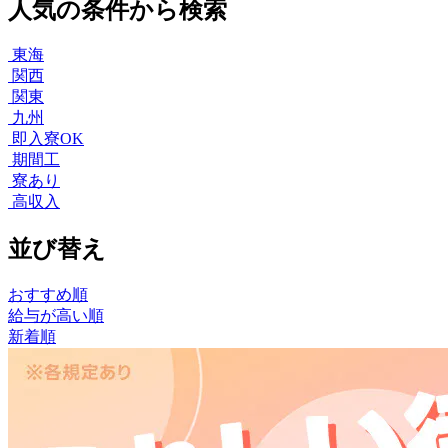
人気の条件から検索
東海
関西
関東
九州
即入寮OK
期間工
寮あり
高収入
並び替え
おすすめ順
給与が高い順
新着順