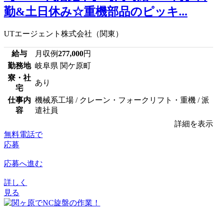
勤&土日休み☆重機部品のピッキ...
UTエージェント株式会社（関東）
給与
月収例
277,000
円
勤務地
岐阜県 関ケ原町
寮・社
あり
宅
仕事内
機械系工場 / クレーン・フォークリフト・重機 / 派
容
遣社員
詳細を表示
無料電話で
応募
応募へ進む
詳しく
見る