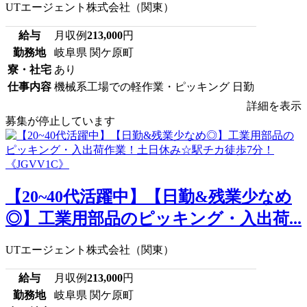
UTエージェント株式会社（関東）
給与
月収例
213,000
円
勤務地
岐阜県 関ケ原町
寮・社宅
あり
仕事内容
機械系工場での軽作業・ピッキング 日勤
詳細を表示
募集が停止しています
【20~40代活躍中】【日勤&残業少なめ
◎】工業用部品のピッキング・入出荷...
UTエージェント株式会社（関東）
給与
月収例
213,000
円
勤務地
岐阜県 関ケ原町