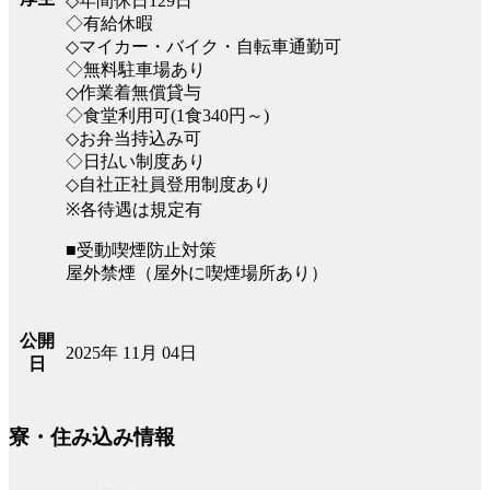
◇年間休日129日
◇有給休暇
◇マイカー・バイク・自転車通勤可
◇無料駐車場あり
◇作業着無償貸与
◇食堂利用可(1食340円～)
◇お弁当持込み可
◇日払い制度あり
◇自社正社員登用制度あり
※各待遇は規定有
■受動喫煙防止対策
屋外禁煙（屋外に喫煙場所あり）
公開
2025年 11月 04日
日
寮・住み込み情報