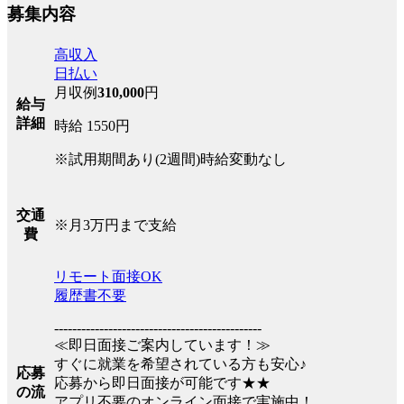
募集内容
高収入
日払い
月収例
310,000
円
給与
詳細
時給 1550円
※試用期間あり(2週間)時給変動なし
交通
※月3万円まで支給
費
リモート面接OK
履歴書不要
----------------------------------------------
≪即日面接ご案内しています！≫
すぐに就業を希望されている方も安心♪
応募
応募から即日面接が可能です★★
の流
アプリ不要のオンライン面接で実施中！