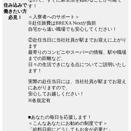
住み込みで
す！
働きたい方
＜入寮者へのサポート＞
必見！
①赴任旅費はBREXA Nextが負担
自宅から遠い職場でも安心してください！
②赴任当日に当社社員が駅までお迎えに上がり
ます
最寄りのコンビニやスーパーの情報、駅や職場
までの距離など、
日々の生活できになる点についてご説明いたし
ます！
実際の赴任当日には、当社社員が駅までお迎え
にあがりますので、
安心してお越しください！
※各規定有
■あなたの毎日を応援します！
＜こんなあなたにお勧めの制度です＞
「給料日前にどうしてもお金が必要だ」