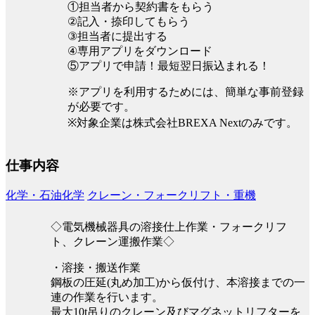
①担当者から契約書をもらう
②記入・捺印してもらう
③担当者に提出する
④専用アプリをダウンロード
⑤アプリで申請！最短翌日振込まれる！
※アプリを利用するためには、簡単な事前登録
が必要です。
※対象企業は株式会社BREXA Nextのみです。
仕事内容
化学・石油化学
クレーン・フォークリフト・重機
◇電気機械器具の溶接仕上作業・フォークリフ
ト、クレーン運搬作業◇
・溶接・搬送作業
鋼板の圧延(丸め加工)から仮付け、本溶接までの一
連の作業を行います。
最大10t吊りのクレーン及びマグネットリフターを