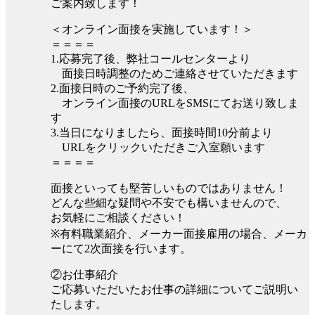
ご案内致します！
＜オンライン面接を実施しています！＞
＝＝＝＝
1.応募完了後、弊社コールセンターより
面接日時調整のためご連絡させていただきます
2.面接日時のご予約完了後、
オンライン面接のURLをSMSにてお送り致しま
す
3.当日になりましたら、面接時間10分前より
URLをクリックいただきご入室願います
＝＝＝＝
面接といっても堅苦しいものではありません！
どんな些細な疑問や不安でも構いませんので、
お気軽にご相談ください！
※有料職業紹介、メーカー面接雇用の場合、メーカ
ーにて2次面接を行います。
②お仕事紹介
ご応募いただいたお仕事の詳細についてご説明い
たします。