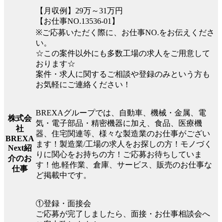
【月収例】29万～31万円
【お仕事NO.13536-01】
※ご応募いただく際に、お仕事NO.をお伝えくださ
い。
☆この案件以外にも多数工場の求人をご用意して
おります☆
案件・求人に関するご相談や登録のみという方も
お気軽にご連絡ください！
BREXAグループでは、自動車、機械・金属、電
株式会
気・電子部品・精密機器に加え、食品、医療機
社
器、住宅関連等、様々な製造業のお仕事がござい
BREXA
ます！製造業/工場の求人をお探しの方！モノづく
Next紹
りに関心をお持ちの方！ご応募お待ちしていま
介のお
す！他.軽作業、倉庫、サービス、販売のお仕事な
仕事
ど掲載中です。
①登録・面接会
ご応募が完了しましたら、面接・お仕事相談会へ