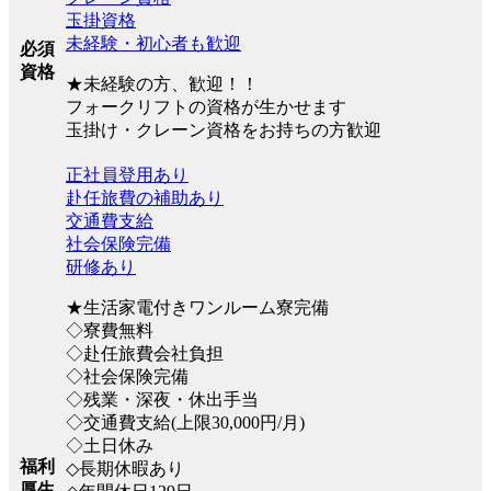
玉掛資格
未経験・初心者も歓迎
必須
資格
★未経験の方、歓迎！！
フォークリフトの資格が生かせます
玉掛け・クレーン資格をお持ちの方歓迎
正社員登用あり
赴任旅費の補助あり
交通費支給
社会保険完備
研修あり
★生活家電付きワンルーム寮完備
◇寮費無料
◇赴任旅費会社負担
◇社会保険完備
◇残業・深夜・休出手当
◇交通費支給(上限30,000円/月)
◇土日休み
福利
◇長期休暇あり
厚生