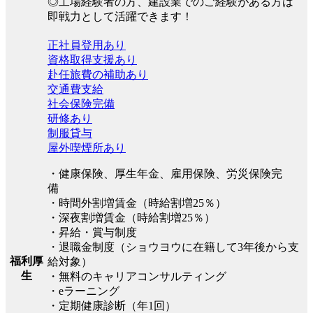
◎工場経験者の方、建設業でのご経験がある方は
即戦力として活躍できます！
正社員登用あり
資格取得支援あり
赴任旅費の補助あり
交通費支給
社会保険完備
研修あり
制服貸与
屋外喫煙所あり
・健康保険、厚生年金、雇用保険、労災保険完
備
・時間外割増賃金（時給割増25％）
・深夜割増賃金（時給割増25％）
・昇給・賞与制度
・退職金制度（ショウヨウに在籍して3年後から支
福利厚
給対象）
生
・無料のキャリアコンサルティング
・eラーニング
・定期健康診断（年1回）