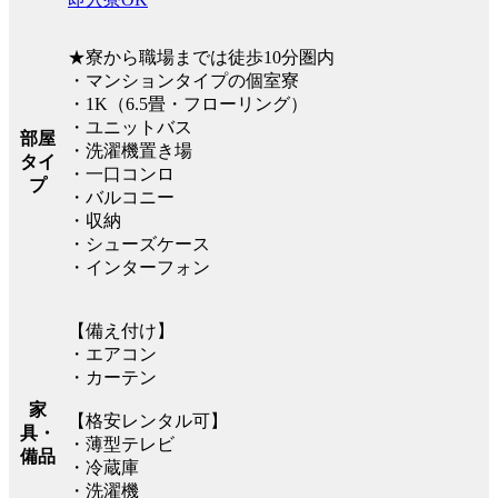
★寮から職場までは徒歩10分圏内
・マンションタイプの個室寮
・1K（6.5畳・フローリング）
・ユニットバス
部屋
・洗濯機置き場
タイ
・一口コンロ
プ
・バルコニー
・収納
・シューズケース
・インターフォン
【備え付け】
・エアコン
・カーテン
家
【格安レンタル可】
具・
・薄型テレビ
備品
・冷蔵庫
・洗濯機