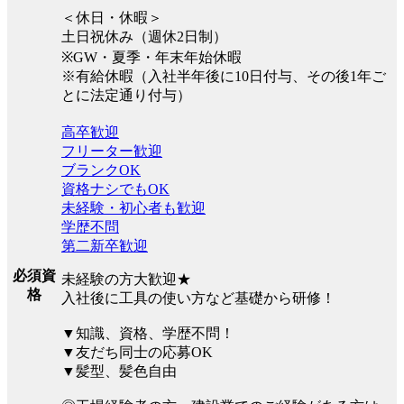
＜休日・休暇＞
土日祝休み（週休2日制）
※GW・夏季・年末年始休暇
※有給休暇（入社半年後に10日付与、その後1年ご
とに法定通り付与）
高卒歓迎
フリーター歓迎
ブランクOK
資格ナシでもOK
未経験・初心者も歓迎
学歴不問
第二新卒歓迎
必須資
未経験の方大歓迎★
格
入社後に工具の使い方など基礎から研修！
▼知識、資格、学歴不問！
▼友だち同士の応募OK
▼髪型、髪色自由