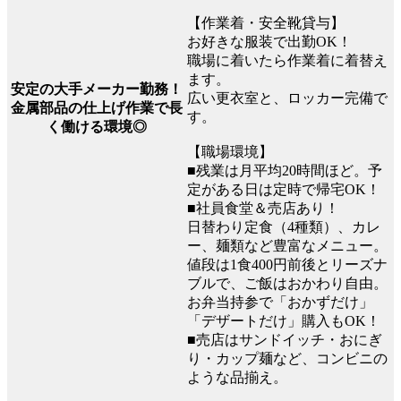
【作業着・安全靴貸与】
お好きな服装で出勤OK！
職場に着いたら作業着に着替え
ます。
安定の大手メーカー勤務！
広い更衣室と、ロッカー完備で
金属部品の仕上げ作業で長
す。
く働ける環境◎
【職場環境】
■残業は月平均20時間ほど。予
定がある日は定時で帰宅OK！
■社員食堂＆売店あり！
日替わり定食（4種類）、カレ
ー、麺類など豊富なメニュー。
値段は1食400円前後とリーズナ
ブルで、ご飯はおかわり自由。
お弁当持参で「おかずだけ」
「デザートだけ」購入もOK！
■売店はサンドイッチ・おにぎ
り・カップ麺など、コンビニの
ような品揃え。