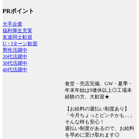
PRポイント
大手企業
福利厚生充実
友達同士歓迎
U・Iターン歓迎
男性活躍中
20代活躍中
30代活躍中
40代活躍中
食堂・売店完備、GW・夏季・
年末年始は9連休以上◎工場未
経験の方、大歓迎★
【お給料の週払い制度あり】
「今月ちょっとピンチかも…」
そんな時も安心！
週払い制度があるので、お給料
を早めに受け取れます◎