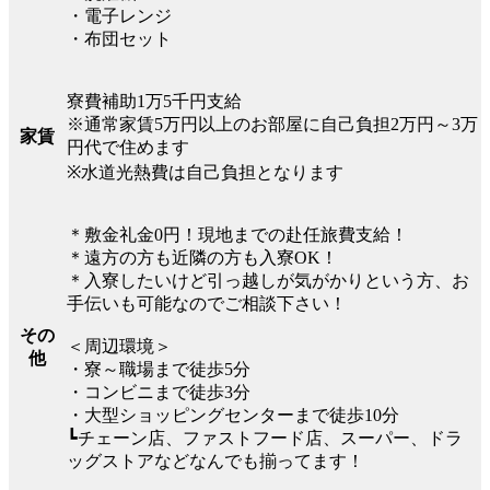
・電子レンジ
・布団セット
寮費補助1万5千円支給
※通常家賃5万円以上のお部屋に自己負担2万円～3万
家賃
円代で住めます
※水道光熱費は自己負担となります
＊敷金礼金0円！現地までの赴任旅費支給！
＊遠方の方も近隣の方も入寮OK！
＊入寮したいけど引っ越しが気がかりという方、お
手伝いも可能なのでご相談下さい！
その
＜周辺環境＞
他
・寮～職場まで徒歩5分
・コンビニまで徒歩3分
・大型ショッピングセンターまで徒歩10分
┗チェーン店、ファストフード店、スーパー、ドラ
ッグストアなどなんでも揃ってます！