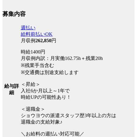
募集内容
週払い
給料前払いOK
月収例
262,850
円
時給1400円
月収例内訳：月実働162.75h＋残業20h
※残業手当含む
※交通費は別途支給します
＜昇給＞
給与詳
入社6か月以上～1年で
細
時給UPの可能性あり！
＜退職金＞
ショウヨウの派遣スタッフ歴3年以上の方は
退職金の支給対象♪
＼お給料の週払い対応可能／