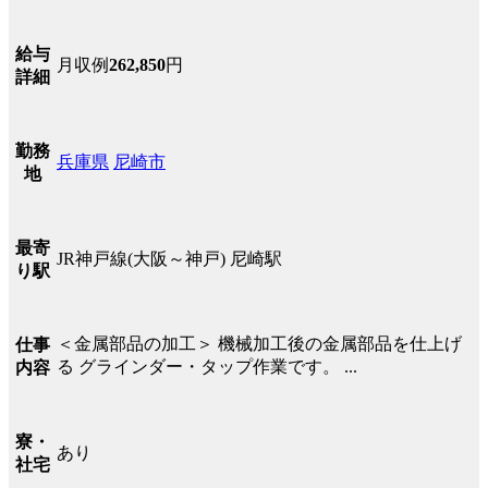
給与
月収例
262,850
円
詳細
勤務
兵庫県
尼崎市
地
最寄
JR神戸線(大阪～神戸) 尼崎駅
り駅
＜金属部品の加工＞ 機械加工後の金属部品を仕上げ
仕事
る グラインダー・タップ作業です。 ...
内容
寮・
あり
社宅