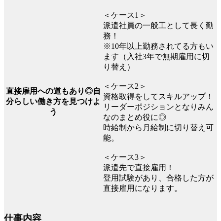
＜ケース1＞
派遣社員の一般工として長く勤
務！
※10年以上勤務されてる方もい
ます（入社3年で無期雇用に切
り替え）
＜ケース2＞
直接雇用への道もあり◎自
資格取得をしてスキルアップ！
分らしい働き方を見つけよ
リーダーポジションとなりみん
う
なのまとめ役に◎
時給制から月給制に切り替え可
能。
＜ケース3＞
派遣先で直接雇用！
登用試験があり、合格した方が
直接雇用になります。
仕事内容