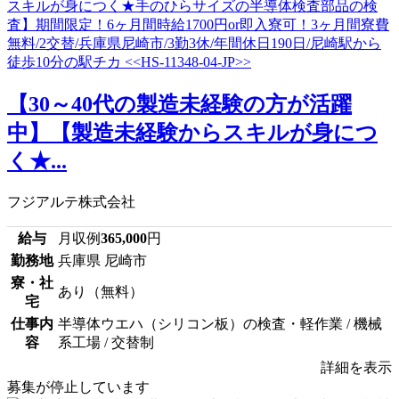
【30～40代の製造未経験の方が活躍
中】【製造未経験からスキルが身につ
く★...
フジアルテ株式会社
給与
月収例
365,000
円
勤務地
兵庫県 尼崎市
寮・社
あり（無料）
宅
仕事内
半導体ウエハ（シリコン板）の検査・軽作業 / 機械
容
系工場 / 交替制
詳細を表示
募集が停止しています