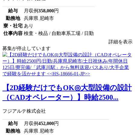
給与
月収例
358,000
円
勤務地
兵庫県 尼崎市
寮・社宅
あり
仕事内容
検査・検品 / 自動車系工場 / 日勤
詳細を表示
募集が停止しています
【2D経験だけでもOK◎大型設備の設計
（CADオペレーター）】時給2500...
フジアルテ株式会社
給与
月収例
452,000
円
勤務地
兵庫県 尼崎市