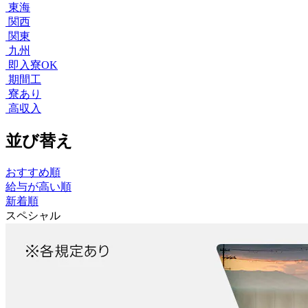
東海
関西
関東
九州
即入寮OK
期間工
寮あり
高収入
並び替え
おすすめ順
給与が高い順
新着順
スペシャル