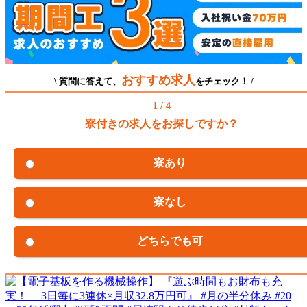
おすすめ求人
\ 質問に答えて、
をチェック！ /
1 / 4
寮付きの求人をお探しですか？
寮あり
寮なし
どちらでも可