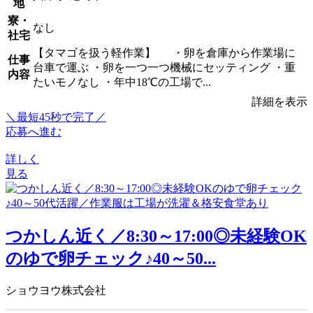
地
寮・
なし
社宅
【タマゴを扱う軽作業】 ・卵を倉庫から作業場に
仕事
台車で運ぶ ・卵を一つ一つ機械にセッティング ・重
内容
たいモノなし ・年中18℃の工場で...
詳細を表示
＼最短45秒で完了／
応募へ進む
詳しく
見る
つかしん近く／8:30～17:00◎未経験OK
のゆで卵チェック♪40～50...
ショウヨウ株式会社