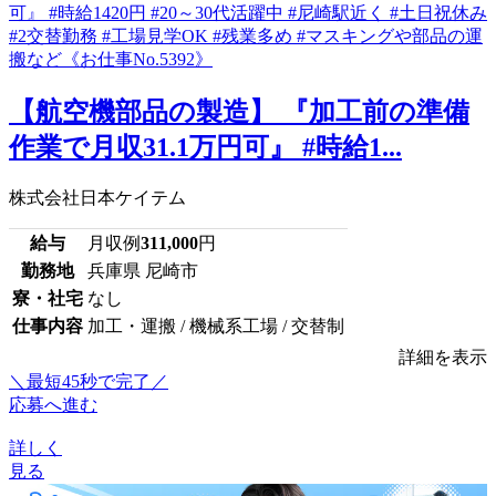
【航空機部品の製造】 『加工前の準備
作業で月収31.1万円可』 #時給1...
株式会社日本ケイテム
給与
月収例
311,000
円
勤務地
兵庫県 尼崎市
寮・社宅
なし
仕事内容
加工・運搬 / 機械系工場 / 交替制
詳細を表示
＼最短45秒で完了／
応募へ進む
詳しく
見る