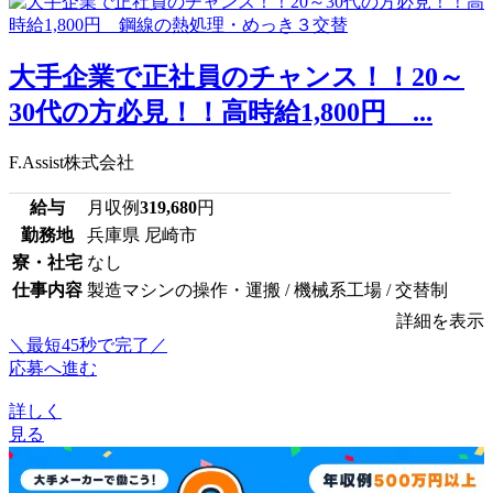
大手企業で正社員のチャンス！！20～
30代の方必見！！高時給1,800円 ...
F.Assist株式会社
給与
月収例
319,680
円
勤務地
兵庫県 尼崎市
寮・社宅
なし
仕事内容
製造マシンの操作・運搬 / 機械系工場 / 交替制
詳細を表示
＼最短45秒で完了／
応募へ進む
詳しく
見る