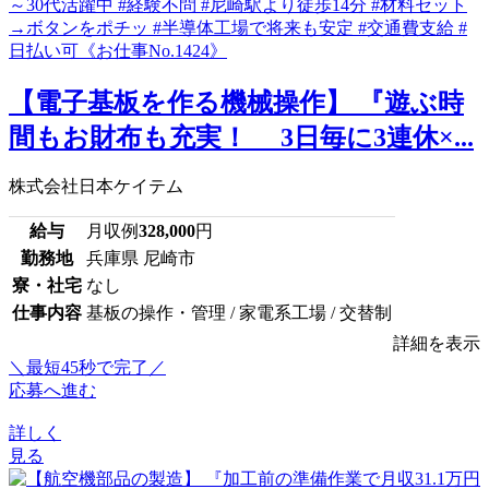
【電子基板を作る機械操作】 『遊ぶ時
間もお財布も充実！ 3日毎に3連休×...
株式会社日本ケイテム
給与
月収例
328,000
円
勤務地
兵庫県 尼崎市
寮・社宅
なし
仕事内容
基板の操作・管理 / 家電系工場 / 交替制
詳細を表示
＼最短45秒で完了／
応募へ進む
詳しく
見る