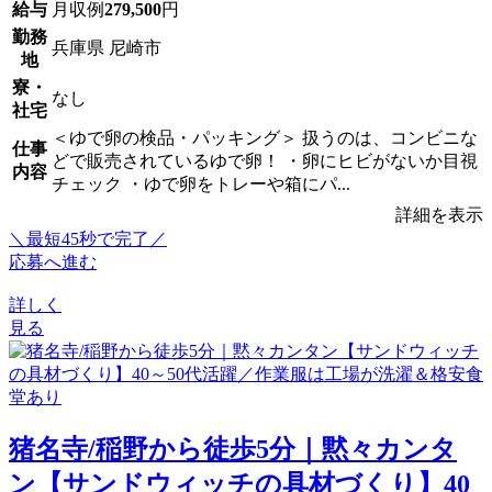
給与
月収例
279,500
円
勤務
兵庫県 尼崎市
地
寮・
なし
社宅
＜ゆで卵の検品・パッキング＞ 扱うのは、コンビニな
仕事
どで販売されているゆで卵！ ・卵にヒビがないか目視
内容
チェック ・ゆで卵をトレーや箱にパ...
詳細を表示
＼最短45秒で完了／
応募へ進む
詳しく
見る
猪名寺/稲野から徒歩5分｜黙々カンタ
ン【サンドウィッチの具材づくり】40