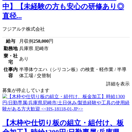
中】【未経験の方も安心の研修あり◎
直径...
フジアルテ株式会社
給与
月収例
258,000
円
勤務地
兵庫県 尼崎市
寮・社
あり
宅
仕事内
半導体ウエハ（シリコン板）の検査・軽作業 / 半導
容
体工場 / 交替制
詳細を表示
募集が停止しています
【木枠や仕切り板の組立・組付け、板