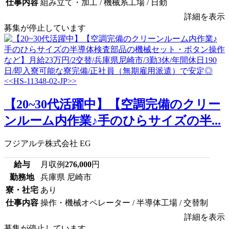
仕事内容
組み立て・加工 / 機械系工場 / 日勤
詳細を表示
募集が停止しています
【20~30代活躍中】【空調完備のクリー
ンルーム内作業♪手のひらサイズの半...
フジアルテ株式会社 EG
給与
月収例
276,000
円
勤務地
兵庫県 尼崎市
寮・社宅
あり
仕事内容
操作・機械オペレーター / 半導体工場 / 交替制
詳細を表示
募集が停止しています