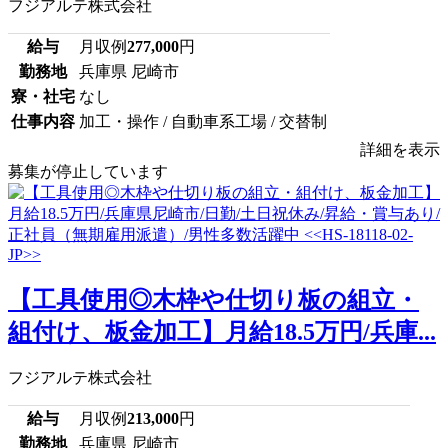
フジアルテ株式会社
給与
月収例
277,000
円
勤務地
兵庫県 尼崎市
寮・社宅
なし
仕事内容
加工・操作 / 自動車系工場 / 交替制
詳細を表示
募集が停止しています
【工具使用◎木枠や仕切り板の組立・
組付け、板金加工】月給18.5万円/兵庫...
フジアルテ株式会社
給与
月収例
213,000
円
勤務地
兵庫県 尼崎市