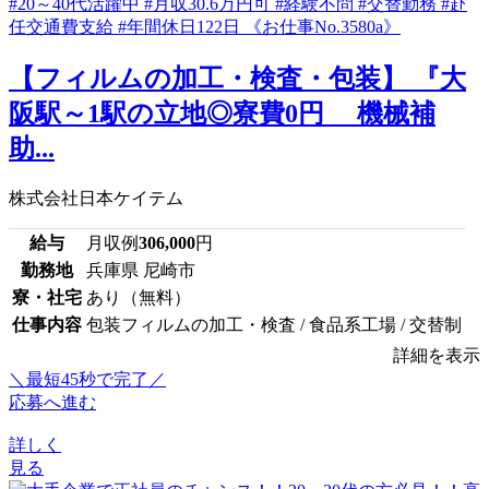
【フィルムの加工・検査・包装】 『大
阪駅～1駅の立地◎寮費0円 機械補
助...
株式会社日本ケイテム
給与
月収例
306,000
円
勤務地
兵庫県 尼崎市
寮・社宅
あり（無料）
仕事内容
包装フィルムの加工・検査 / 食品系工場 / 交替制
詳細を表示
＼最短45秒で完了／
応募へ進む
詳しく
見る