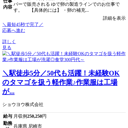
仕事
パーで販売される ゆで卵の製造ラインでのお仕事で
内容
す。 【具体的には】 ・卵の補充...
詳細を表示
＼最短45秒で完了／
応募へ進む
詳しく
見る
＼駅徒歩5分／50代も活躍！未経験OK
のタマゴを扱う軽作業♪作業服は工場
が...
ショウヨウ株式会社
給与
月収例
250,250
円
勤務
兵庫県 尼崎市