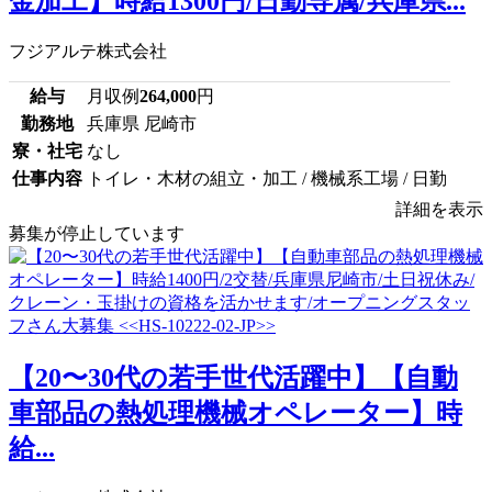
金加工】時給1300円/日勤専属/兵庫県...
フジアルテ株式会社
給与
月収例
264,000
円
勤務地
兵庫県 尼崎市
寮・社宅
なし
仕事内容
トイレ・木材の組立・加工 / 機械系工場 / 日勤
詳細を表示
募集が停止しています
【20〜30代の若手世代活躍中】【自動
車部品の熱処理機械オペレーター】時
給...