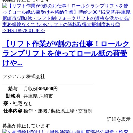
【リフト作業が9割のお仕事！ロールク
ランプリフトを使ってロール紙の荷受
けや...
フジアルテ株式会社
給与
月収例
306,000
円
勤務地
兵庫県 尼崎市
寮・社宅
なし
仕事内容
操作・運搬 / 製紙系工場 / 交替制
詳細を表示
募集が停止しています