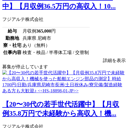
中】【月収例36.5万円の高収入！10...
フジアルテ株式会社
給与
月収例
365,000
円
勤務地
兵庫県 尼崎市
寮・社宅
あり（無料）
仕事内容
検査・検品 / 半導体工場 / 交替制
詳細を表示
募集が停止しています
【20〜30代の若手世代活躍中】【月収
例35.8万円で未経験から高収入！機...
フジアルテ株式会社