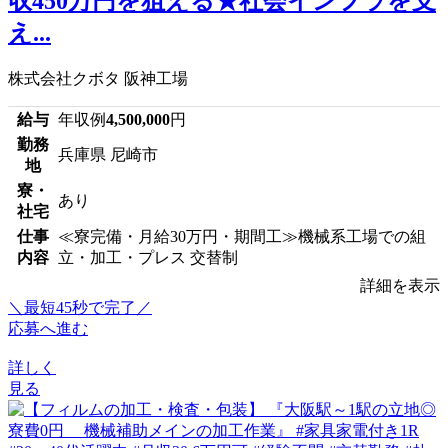
収450万円を狙える★社会インフラを支
え...
株式会社クボタ 阪神工場
給与
年収例
4,500,000
円
勤務
兵庫県 尼崎市
地
寮・
あり
社宅
仕事
≪寮完備・月給30万円・期間工≫機械系工場での組
内容
立・加工・プレス 交替制
詳細を表示
＼最短45秒で完了／
応募へ進む
詳しく
見る