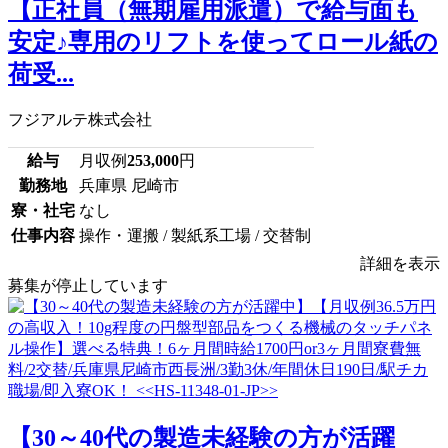
【正社員（無期雇用派遣）で給与面も
安定♪専用のリフトを使ってロール紙の
荷受...
フジアルテ株式会社
給与
月収例
253,000
円
勤務地
兵庫県 尼崎市
寮・社宅
なし
仕事内容
操作・運搬 / 製紙系工場 / 交替制
詳細を表示
募集が停止しています
【30～40代の製造未経験の方が活躍