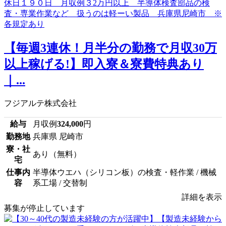
【毎週3連休！月半分の勤務で月収30万
以上稼げる!】即入寮＆寮費特典あり
｜...
フジアルテ株式会社
給与
月収例
324,000
円
勤務地
兵庫県 尼崎市
寮・社
あり（無料）
宅
仕事内
半導体ウエハ（シリコン板）の検査・軽作業 / 機械
容
系工場 / 交替制
詳細を表示
募集が停止しています