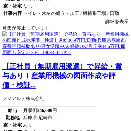
寮・社宅
なし
仕事内容
トイレ・木材の組立・加工 / 機械系工場 / 日勤
詳細を表示
募集が停止しています
【正社員（無期雇用派遣）で昇給・賞
与あり！産業用機械の図面作成や評
価・検証...
フジアルテ株式会社
給与
月収例
346,000
円
勤務地
兵庫県 尼崎市
寮・社宅
あり