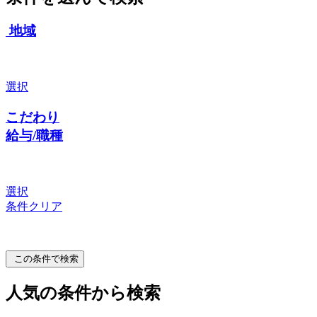
地域
選択
こだわり
給与/職種
選択
条件クリア
この条件で検索
人気の条件から検索