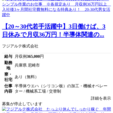
【20～30代若手活躍中】3日働けば、3
日休みで月収36万円！半導体関連の...
フジアルテ株式会社
給与
月収例
365,000
円
勤務
兵庫県 尼崎市
地
寮・
あり（無料）
社宅
仕事
半導体ウエハ（シリコン板）の加工・機械オペレー
内容
ター / 機械系工場 / 交替制
詳細を表示
募集が停止しています