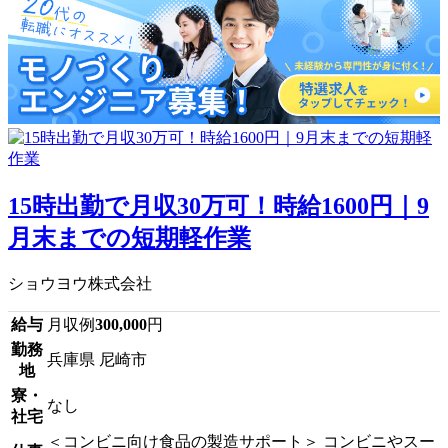
15時出勤で月収30万可！時給1600円｜9
月末までの短期軽作業
ショウヨウ株式会社
給与
月収例
300,000
円
勤務
兵庫県 尼崎市
地
寮・
なし
社宅
＜コンビニ向け食品の製造サポート＞ コンビニやスー