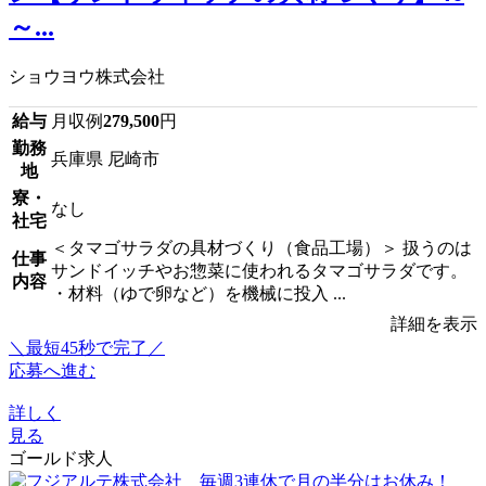
～...
ショウヨウ株式会社
給与
月収例
279,500
円
勤務
兵庫県 尼崎市
地
寮・
なし
社宅
＜タマゴサラダの具材づくり（食品工場）＞ 扱うのは
仕事
サンドイッチやお惣菜に使われるタマゴサラダです。
内容
・材料（ゆで卵など）を機械に投入 ...
詳細を表示
＼最短45秒で完了／
応募へ進む
詳しく
見る
ゴールド求人