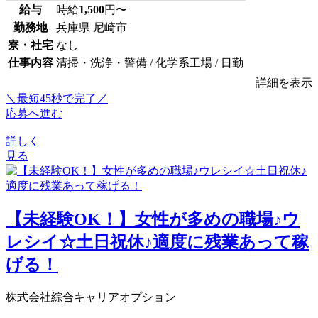
給与
時給
1,500
円〜
勤務地
兵庫県 尼崎市
寮・社宅
なし
仕事内容
清掃・洗浄・警備 / 化学系工場 / 日勤
詳細を表示
＼最短45秒で完了／
応募へ進む
詳しく
見る
【未経験OK！】女性が多めの職場♪ウ
レシイ☆土日祝休♪適度に残業あって稼
げる！
株式会社綜合キャリアオプション