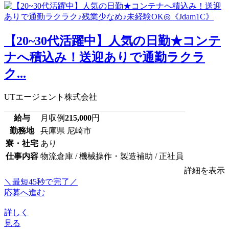
【20~30代活躍中】人気の日勤★コンテ
ナへ積込み！送迎ありで通勤ラクラ
ク...
UTエージェント株式会社
給与
月収例
215,000
円
勤務地
兵庫県 尼崎市
寮・社宅
あり
仕事内容
物流倉庫 / 機械操作・製造補助 / 正社員
詳細を表示
＼最短45秒で完了／
応募へ進む
詳しく
見る