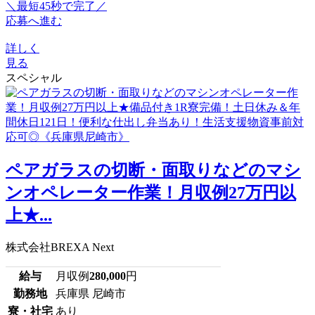
＼最短45秒で完了／
応募へ進む
詳しく
見る
スペシャル
ペアガラスの切断・面取りなどのマシ
ンオペレーター作業！月収例27万円以
上★...
株式会社BREXA Next
給与
月収例
280,000
円
勤務地
兵庫県 尼崎市
寮・社宅
あり