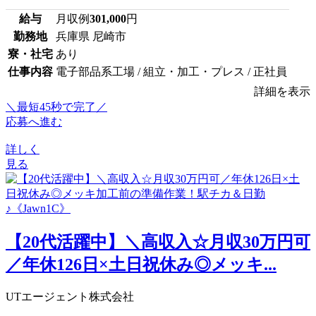
給与
月収例
301,000
円
勤務地
兵庫県 尼崎市
寮・社宅
あり
仕事内容
電子部品系工場 / 組立・加工・プレス / 正社員
詳細を表示
＼最短45秒で完了／
応募へ進む
詳しく
見る
【20代活躍中】＼高収入☆月収30万円可
／年休126日×土日祝休み◎メッキ...
UTエージェント株式会社