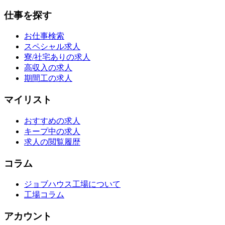
仕事を探す
お仕事検索
スペシャル求人
寮/社宅ありの求人
高収入の求人
期間工の求人
マイリスト
おすすめの求人
キープ中の求人
求人の閲覧履歴
コラム
ジョブハウス工場について
工場コラム
アカウント