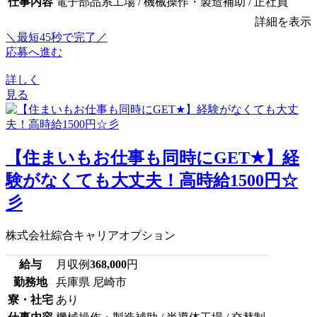
仕事内容
電子部品系工場 / 機械操作・製造補助 / 正社員
詳細を表示
＼最短45秒で完了／
応募へ進む
詳しく
見る
【住まいもお仕事も同時にGET★】経
験がなくても大丈夫！高時給1500円☆
彡
株式会社綜合キャリアオプション
給与
月収例
368,000
円
勤務地
兵庫県 尼崎市
寮・社宅
あり