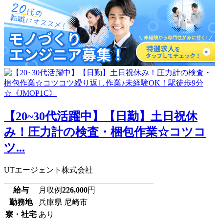
【20~30代活躍中】【日勤】土日祝休
み！圧力計の検査・梱包作業☆コツコ
ツ...
UTエージェント株式会社
給与
月収例
226,000
円
勤務地
兵庫県 尼崎市
寮・社宅
あり