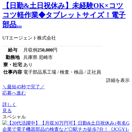
【日勤&土日祝休み】未経験OK×コツ
コツ軽作業◆タブレットサイズ！電子
部品...
UTエージェント株式会社
給与
月収例
250,000
円
勤務地
兵庫県 尼崎市
寮・社宅
あり
仕事内容
電子部品系工場 / 検査・検品 / 正社員
詳細を表示
＼最短45秒で完了／
応募へ進む
詳しく
見る
スペシャル