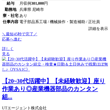
給与
月収例
301,000
円
勤務地
兵庫県 尼崎市
寮・社宅
あり
仕事内容
電子部品系工場 / 機械操作・製造補助 / 正社員
詳細を表示
＼最短45秒で完了／
応募へ進む
詳しく
見る
【20~30代活躍中】【未経験歓迎】座り
作業あり◎産業機器部品のカンタン
組...
UTエージェント株式会社