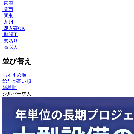
東海
関西
関東
九州
即入寮OK
期間工
寮あり
高収入
並び替え
おすすめ順
給与が高い順
新着順
シルバー求人