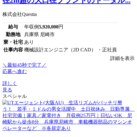
径2m超の大口径プラントのトータル...
株式会社Questia
給与
年収例
5,920,000
円
勤務地
兵庫県 尼崎市
寮・社宅
あり
仕事内容
機械設計エンジニア（2D CAD） ・正社員
詳細を表示
＼最短45秒で完了／
応募へ進む
詳しく
見る
スペシャル