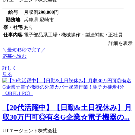
給与
月収例
290,000
円
勤務地
兵庫県 尼崎市
寮・社宅
あり
仕事内容
電子部品系工場 / 機械操作・製造補助 / 正社員
詳細を表示
＼最短45秒で完了／
応募へ進む
詳しく
見る
【20代活躍中】【日勤&土日祝休み】月
収30万円可◎有名G企業☆電子機器の...
UTエージェント株式会社