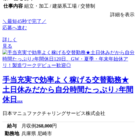
仕事内容
組立・加工 / 建築系工場 / 交替制
詳細を表示
＼最短45秒で完了／
応募へ進む
詳しく
見る
手当充実で効率よく稼げる交替勤務★
土日休みだから自分時間たっぷり♪年間
休日...
日本マニュファクチャリングサービス株式会社
給与
月収例
268,000
円
勤務地
兵庫県 尼崎市