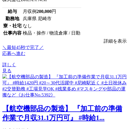
給与
月収例
200,000
円
勤務地
兵庫県 尼崎市
寮・社宅
なし
仕事内容
検品・操作 / 物流倉庫 / 日勤
詳細を表示
＼最短45秒で完了／
応募へ進む
詳しく
見る
【航空機部品の製造】 『加工前の準備
作業で月収31.1万円可』 #時給1...