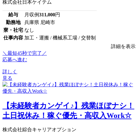
株式会社日本ケイテム
給与
月収例
311,000
円
勤務地
兵庫県 尼崎市
寮・社宅
なし
仕事内容
加工・運搬 / 機械系工場 / 交替制
詳細を表示
＼最短45秒で完了／
応募へ進む
詳しく
見る
【未経験者カンゲイ♪】残業ほぼナシ！
土日祝休み！稼ぐ優先・高収入Work☆
株式会社綜合キャリアオプション