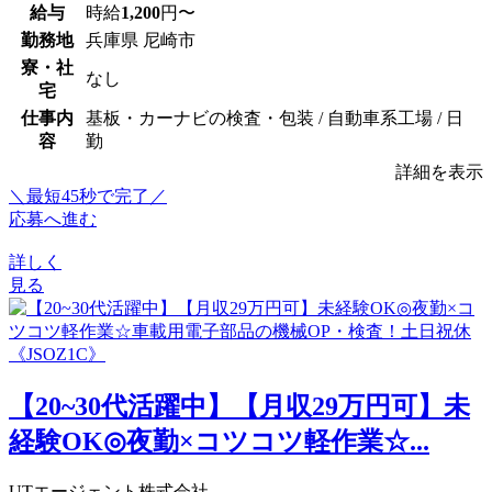
給与
時給
1,200
円〜
勤務地
兵庫県 尼崎市
寮・社
なし
宅
仕事内
基板・カーナビの検査・包装 / 自動車系工場 / 日
容
勤
詳細を表示
＼最短45秒で完了／
応募へ進む
詳しく
見る
【20~30代活躍中】【月収29万円可】未
経験OK◎夜勤×コツコツ軽作業☆...
UTエージェント株式会社