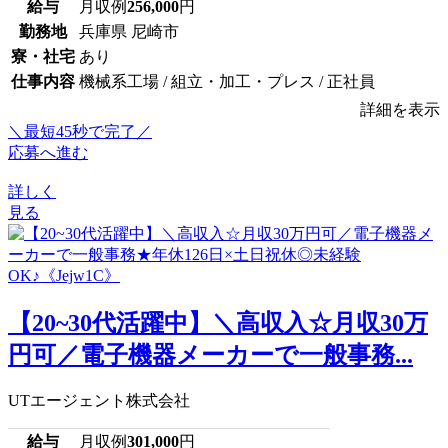
給与
月収例
256,000
円
勤務地
兵庫県 尼崎市
寮・社宅
あり
仕事内容
機械系工場 / 組立・加工・プレス / 正社員
詳細を表示
＼最短45秒で完了／
応募へ進む
詳しく
見る
【20~30代活躍中】＼高収入☆月収30万
円可／電子機器メーカーで一般事務...
UTエージェント株式会社
給与
月収例
301,000
円