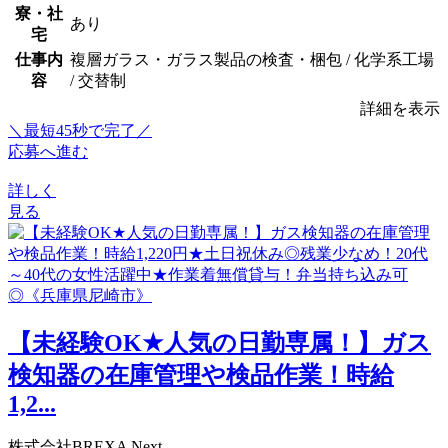
寮・社
あり
宅
仕事内
複層ガラス・ガラス製品の検査・梱包 / 化学系工場
容
/ 交替制
詳細を表示
＼最短45秒で完了／
応募へ進む
詳しく
見る
【未経験OK★人気の日勤専属！】ガス
検知器の在庫管理や検品作業！時給
1,2...
株式会社BREXA Next