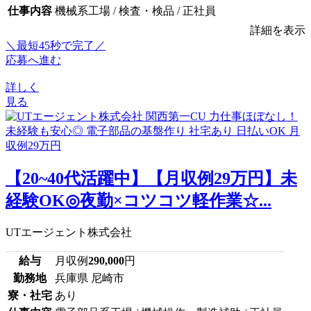
仕事内容
機械系工場 / 検査・検品 / 正社員
詳細を表示
＼最短45秒で完了／
応募へ進む
詳しく
見る
【20~40代活躍中】【月収例29万円】未
経験OK◎夜勤×コツコツ軽作業☆...
UTエージェント株式会社
給与
月収例
290,000
円
勤務地
兵庫県 尼崎市
寮・社宅
あり