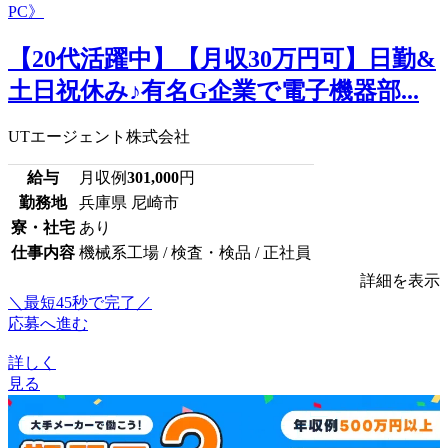
【20代活躍中】【月収30万円可】日勤&
土日祝休み♪有名G企業で電子機器部...
UTエージェント株式会社
給与
月収例
301,000
円
勤務地
兵庫県 尼崎市
寮・社宅
あり
仕事内容
機械系工場 / 検査・検品 / 正社員
詳細を表示
＼最短45秒で完了／
応募へ進む
詳しく
見る