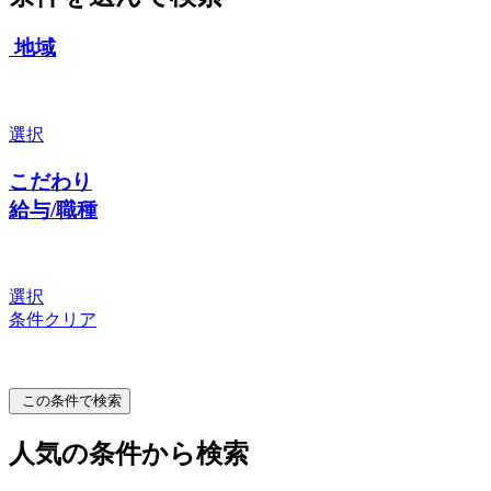
地域
選択
こだわり
給与/職種
選択
条件クリア
この条件で検索
人気の条件から検索