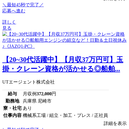
＼最短45秒で完了／
応募へ進む
詳しく
見る
【20~30代活躍中】【月収37万円可】玉
掛・クレーン資格が活かせる◎船舶...
UTエージェント株式会社
給与
月収例
372,000
円
勤務地
兵庫県 尼崎市
寮・社宅
あり
仕事内容
機械系工場 / 組立・加工・プレス / 正社員
詳細を表示