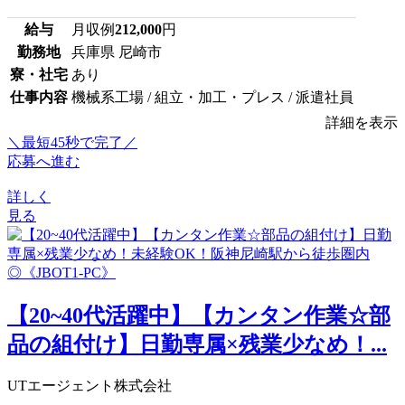
給与
月収例
212,000
円
勤務地
兵庫県 尼崎市
寮・社宅
あり
仕事内容
機械系工場 / 組立・加工・プレス / 派遣社員
詳細を表示
＼最短45秒で完了／
応募へ進む
詳しく
見る
【20~40代活躍中】【カンタン作業☆部
品の組付け】日勤専属×残業少なめ！...
UTエージェント株式会社