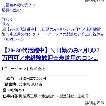
＼最短45秒で完了／
応募へ進む
詳しく
見る
【20~30代活躍中】＼日勤のみ×月収27
万円可／未経験歓迎☆歩道用のコン...
UTエージェント株式会社
給与
月収例
277,000
円
勤務地
兵庫県 尼崎市
寮・社宅
あり
仕事内容
機械系工場 / 機械操作・製造補助 / 正社員
詳細を表示