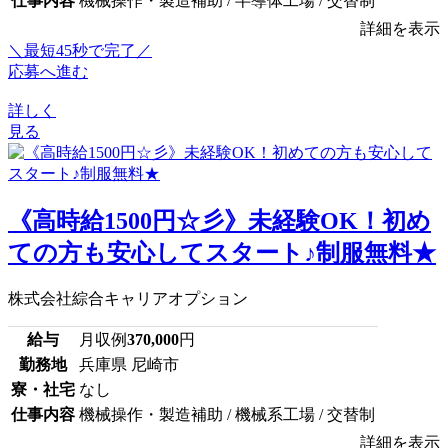
仕事内容
機械操作・製造補助 / 半導体工場 / 交替制
詳細を表示
＼最短45秒で完了／
応募へ進む
詳しく
見る
《高時給1500円☆彡》未経験OK！初め
ての方も安心してスタート♪制服無料★
株式会社綜合キャリアオプション
給与
月収例
370,000
円
勤務地
兵庫県 尼崎市
寮・社宅
なし
仕事内容
機械操作・製造補助 / 機械系工場 / 交替制
詳細を表示