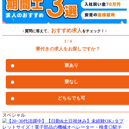
おすすめ求人
\ 質問に答えて、
をチェック！ /
1 / 4
寮付きの求人をお探しですか？
寮あり
寮なし
どちらでも可
スペシャル