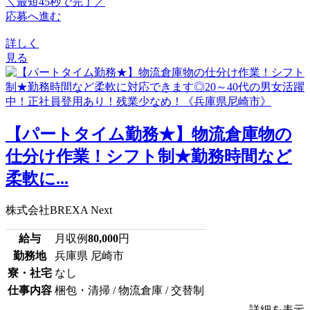
＼最短45秒で完了／
応募へ進む
詳しく
見る
【パートタイム勤務★】物流倉庫物の
仕分け作業！シフト制★勤務時間など
柔軟に...
株式会社BREXA Next
給与
月収例
80,000
円
勤務地
兵庫県 尼崎市
寮・社宅
なし
仕事内容
梱包・清掃 / 物流倉庫 / 交替制
詳細を表示