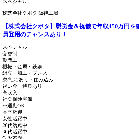
スペシャル
株式会社クボタ 阪神工場
【株式会社クボタ】慰労金＆祝儀で年収450万円を
員登用のチャンスあり！
スペシャル
交替制
期間工
機械・金属・鉄鋼
組立・加工・プレス
寮/社宅あり・住み込み
祝い金・特典あり
高収入
社会保険完備
車通勤OK
高卒歓迎
女性活躍中
20代活躍中
30代活躍中
学歴不問