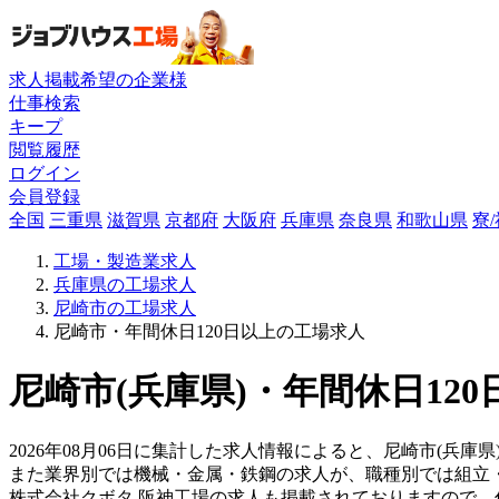
求人掲載希望の企業様
仕事検索
キープ
閲覧履歴
ログイン
会員登録
全国
三重県
滋賀県
京都府
大阪府
兵庫県
奈良県
和歌山県
寮
工場・製造業求人
兵庫県の工場求人
尼崎市の工場求人
尼崎市・年間休日120日以上の工場求人
尼崎市(兵庫県)・年間休日12
2026年08月06日に集計した求人情報によると、尼崎市(兵庫県
また業界別では機械・金属・鉄鋼の求人が、職種別では組立
株式会社クボタ 阪神工場の求人も掲載されておりますので