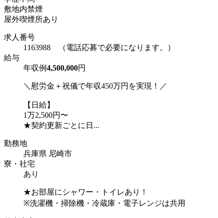
敷地内禁煙
屋外喫煙所あり
求人番号
1163988 （電話応募で必要になります。）
給与
年収例
4,500,000
円
＼慰労金＋祝儀で年収450万円を実現！／
【日給】
1万2,500円〜
★契約更新ごとに日...
勤務地
兵庫県 尼崎市
寮・社宅
あり
★お部屋にシャワー・トイレあり！
※洗濯機・掃除機・冷蔵庫・電子レンジは共用