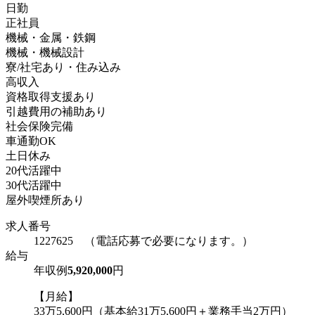
日勤
正社員
機械・金属・鉄鋼
機械・機械設計
寮/社宅あり・住み込み
高収入
資格取得支援あり
引越費用の補助あり
社会保険完備
車通勤OK
土日休み
20代活躍中
30代活躍中
屋外喫煙所あり
求人番号
1227625 （電話応募で必要になります。）
給与
年収例
5,920,000
円
【月給】
33万5,600円（基本給31万5,600円＋業務手当2万円）