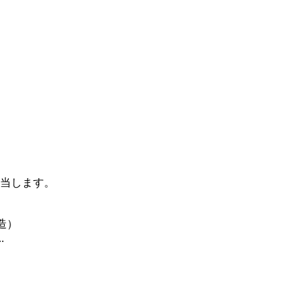
当します。
造）
.