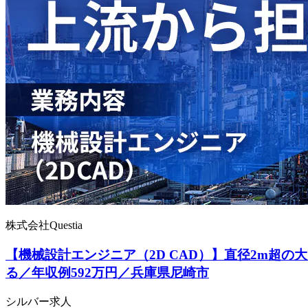
株式会社Questia
【機械設計エンジニア（2D CAD）】直径2m超
る／年収例592万円／兵庫県尼崎市
シルバー求人