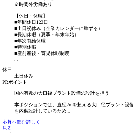
※時間外労働あり
【休日・休暇】
■年間休日123日
■土日祝休み（企業カレンダーに準ずる）
■長期休暇（夏季・年末年始）
■年次有給休暇
■特別休暇
■産前産後・育児休暇制度
...
休日
土日休み
PRポイント
国内有数の大口径プラント設備の設計を担う
本ポジションでは、直径2mを超える大口径プラント設
を内製設計しているため...
応募へ進む
詳しく
見る