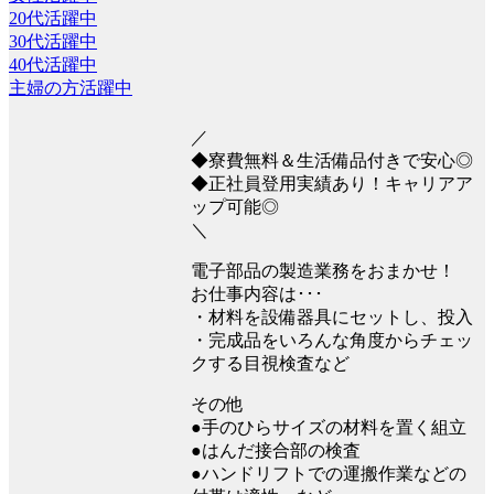
20代活躍中
30代活躍中
40代活躍中
主婦の方活躍中
／
◆寮費無料＆生活備品付きで安心◎
◆正社員登用実績あり！キャリアア
ップ可能◎
＼
電子部品の製造業務をおまかせ！
お仕事内容は･･･
・材料を設備器具にセットし、投入
・完成品をいろんな角度からチェッ
クする目視検査など
その他
●手のひらサイズの材料を置く組立
●はんだ接合部の検査
●ハンドリフトでの運搬作業などの