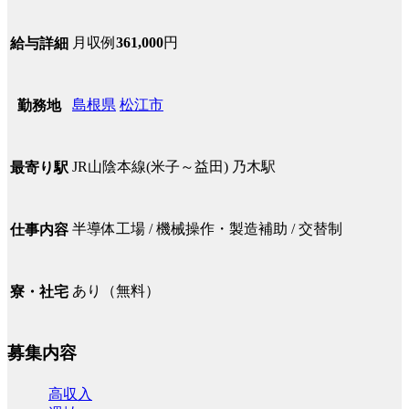
月収例
361,000
円
給与詳細
島根県
松江市
勤務地
JR山陰本線(米子～益田) 乃木駅
最寄り駅
半導体工場 / 機械操作・製造補助 / 交替制
仕事内容
あり（無料）
寮・社宅
募集内容
高収入