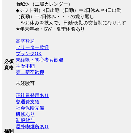
4勤2休（工場カレンダー）
◆シフト例）4日出勤（日勤）⇒2日休み⇒4日出勤
（夜勤）⇒2日休み・・・の繰り返し
※お休みを挟んで、日勤/夜勤の交替制になります
★年末年始・GW・夏季休暇あり
高卒歓迎
フリーター歓迎
ブランクOK
未経験・初心者も歓迎
必須
学歴不問
資格
第二新卒歓迎
未経験可
正社員登用あり
交通費支給
社会保険完備
研修あり
制服貸与
屋外喫煙所あり
福利