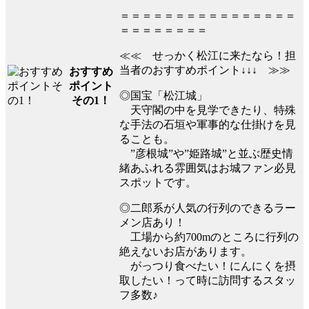
＝＝＝＝＝＝＝＝＝＝＝＝＝＝＝＝
＝＝＝＝＝＝＝＝
≪≪ せっかく松江に来たなら！担
当者のおすすめポイント↓↓↓ ≫≫
おすすめ
ポイント
◎国宝「松江城」
その1！
天守閣の中を見学できたり、特殊
な手法の石垣や軍事的な仕掛けを見
ることも。
”彦根城”や”姫路城”と並ぶ歴史情
緒あふれる雰囲気はお城ファン必見
スポットです。
◎二郎系が人気の行列のできるラー
メン店あり！
工場から約700mのところに行列の
絶えないお店があります。
がっつり食べたい！にんにくを摂
取したい！って時に訪問するスタッ
フ多数♪