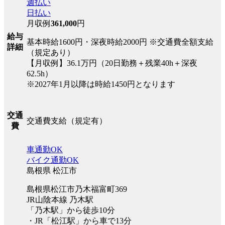
週払い
日払い
月収例
361,000
円
給与
基本時給1600円・深夜時給2000円 ※交通費全額支給
詳細
（規定あり）
【月収例】36.1万円（20日勤務＋残業40h＋深夜
62.5h）
※2027年1月以降は時給1450円となります
交通
交通費支給（規定有）
費
車通勤OK
バイク通勤OK
島根県 松江市
島根県松江市乃木福富町369
JR山陰本線 乃木駅
「乃木駅」から徒歩10分
・JR「松江駅」から車で13分