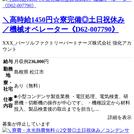
＼高時給1450円☆寮完備◎土日祝休み
／機械オペレーター《D62-007790》
XXX_パーソルファクトリーパートナーズ株式会社 強化アカ
ウント
給与
月収例
236,000
円
勤務
島根県 松江市
地
寮・
あり（無料）
社宅
■小型コンデンサ製造業務 ・電圧処理、電気検査、研
仕事
磨機・切断機の操作が中心です。 ・機種設定から材料
内容
投入、製品検査後の取出までを担当し...
詳細を表示
募集が停止しています