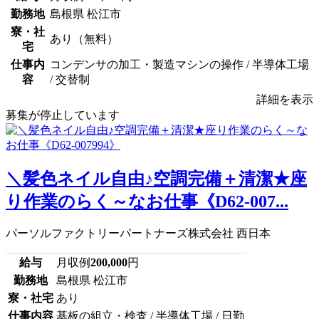
勤務地
島根県 松江市
寮・社
あり（無料）
宅
仕事内
コンデンサの加工・製造マシンの操作 / 半導体工場
容
/ 交替制
詳細を表示
募集が停止しています
＼髪色ネイル自由♪空調完備＋清潔★座
り作業のらく～なお仕事《D62-007...
パーソルファクトリーパートナーズ株式会社 西日本
給与
月収例
200,000
円
勤務地
島根県 松江市
寮・社宅
あり
仕事内容
基板の組立・検査 / 半導体工場 / 日勤