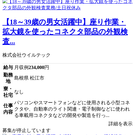
【18～39歳の男女活躍中】座り作業・
拡大鏡を使ったコネクタ部品の外観検
査...
株式会社ウイルテック
給与
月収例
234,000
円
勤務
島根県 松江市
地
寮・
なし
社宅
パソコンやスマートフォンなどに使用される小型コネ
仕事
クタや、自動車のライト関連・電子制御などに使われ
内容
る車載用コネクタなどの開発や製造を行っ...
詳細を表示
募集が停止しています