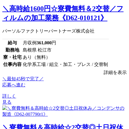
＼高時給1600円☆寮費無料＆2交替／フ
ィルムの加工業務《D62-010121》
パーソルファクトリーパートナーズ株式会社
給与
月収例
361,000
円
勤務地
島根県 松江市
寮・社宅
あり（無料）
仕事内容
化学系工場 / 組立・加工・プレス / 交替制
詳細を表示
＼最短45秒で完了／
応募へ進む
詳しく
見る
＼寮費無料＆高時給☆2交替◎土日祝休