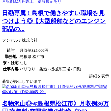
日勤専属！島根で働きやすい職場を見
つけよう◎【大型船舶などのエンジン
部品の...
フジアルテ株式会社
給与
月収例
325,000
円
勤務地
島根県 松江市
寮・社宅
なし
仕事内容
バリ取り・製造 / 機械系工場 / 日勤
詳細を表示
募集が停止しています
名物沢山◎≪島根県松江市》月収例36万