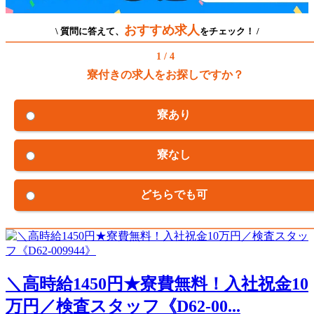
おすすめ求人
\ 質問に答えて、
をチェック！ /
1 / 4
寮付きの求人をお探しですか？
寮あり
寮なし
どちらでも可
＼高時給1450円★寮費無料！入社祝金10
万円／検査スタッフ《D62-00...