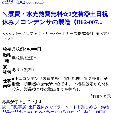
＼寮費・水光熱費無料☆2交替◎土日祝
休み／コンデンサの製造《D62-007...
XXX_パーソルファクトリーパートナーズ株式会社 強化アカ
ウント
給与
月収例
236,000
円
勤務
島根県 松江市
地
寮・
あり（無料）
社宅
■小型コンデンサ製造業務 ・電圧処理、電気検査、研
仕事
磨機・切断機の操作が中心です。 ・機種設定から材料
内容
投入、製品検査後の取出までを担当し...
詳細を表示
募集が停止しています