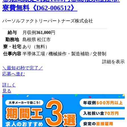
寮費無料《D62-006512》
パーソルファクトリーパートナーズ株式会社
給与
月収例
361,000
円
勤務地
島根県 松江市
寮・社宅
あり（無料）
仕事内容
半導体工場 / 機械操作・製造補助 / 交替制
詳細を表示
＼最短45秒で完了／
応募へ進む
詳しく
見る