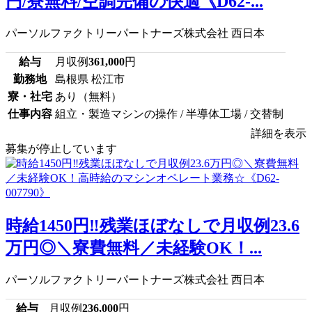
円/寮無料/空調完備の快適《D62-...
パーソルファクトリーパートナーズ株式会社 西日本
給与
月収例
361,000
円
勤務地
島根県 松江市
寮・社宅
あり（無料）
仕事内容
組立・製造マシンの操作 / 半導体工場 / 交替制
詳細を表示
募集が停止しています
時給1450円‼残業ほぼなしで月収例23.6
万円◎＼寮費無料／未経験OK！...
パーソルファクトリーパートナーズ株式会社 西日本
給与
月収例
236,000
円