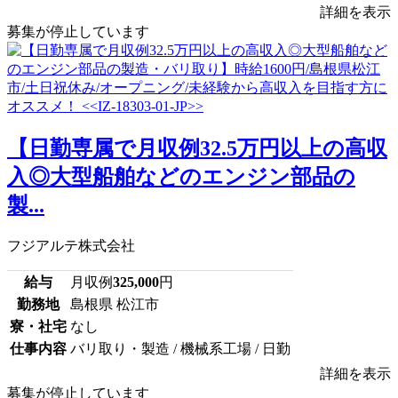
詳細を表示
募集が停止しています
【日勤専属で月収例32.5万円以上の高収
入◎大型船舶などのエンジン部品の
製...
フジアルテ株式会社
給与
月収例
325,000
円
勤務地
島根県 松江市
寮・社宅
なし
仕事内容
バリ取り・製造 / 機械系工場 / 日勤
詳細を表示
募集が停止しています