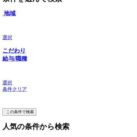
地域
選択
こだわり
給与/職種
選択
条件クリア
この条件で検索
人気の条件から検索