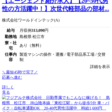
【エージェント紹介求人】【20~30代男
性の方活躍中！】次世代軽部品の部材...
株式会社ワールドインテック(A)
給与
月収例
313,090
円
勤務地
島根県 松江市
寮・社
あり（無料）
宅
仕事内
製造マシンの操作・運搬 / 電子部品系工場 / 交替
容
制
詳細を表示
＼最短45秒で完了／
応募へ進む
詳しく
見る