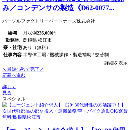
み／コンデンサの製造《D62-0077...
パーソルファクトリーパートナーズ株式会社
給与
月収例
236,000
円
勤務地
島根県 松江市
寮・社宅
あり（無料）
仕事内容
半導体工場 / 機械操作・製造補助 / 交替制
詳細を表示
＼最短45秒で完了／
応募へ進む
詳しく
見る
スペシャル