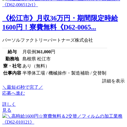
《松江市》月収36万円・期間限定時給
1600円！寮費無料《D62-0065...
パーソルファクトリーパートナーズ株式会社
給与
月収例
361,000
円
勤務地
島根県 松江市
寮・社宅
あり（無料）
仕事内容
半導体工場 / 機械操作・製造補助 / 交替制
詳細を表示
＼最短45秒で完了／
応募へ進む
詳しく
見る