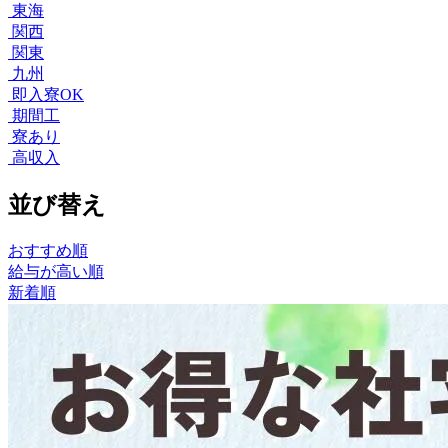
東海
関西
関東
九州
即入寮OK
期間工
寮あり
高収入
並び替え
おすすめ順
給与が高い順
新着順