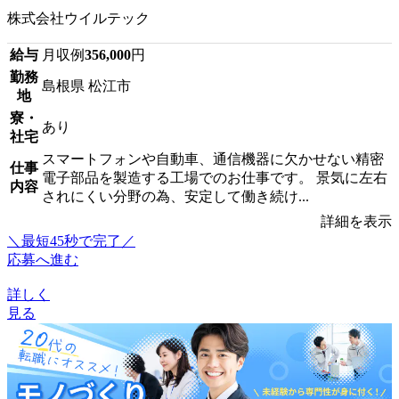
株式会社ウイルテック
給与
月収例
356,000
円
勤務
島根県 松江市
地
寮・
あり
社宅
スマートフォンや自動車、通信機器に欠かせない精密
仕事
電子部品を製造する工場でのお仕事です。 景気に左右
内容
されにくい分野の為、安定して働き続け...
詳細を表示
＼最短45秒で完了／
応募へ進む
詳しく
見る