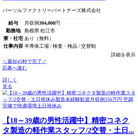
パーソルファクトリーパートナーズ株式会社
給与
月収例
304,000
円
勤務地
島根県 松江市
寮・社宅
あり（無料）
仕事内容
半導体工場 / 検査・検品 / 交替制
詳細を表示
＼最短45秒で完了／
応募へ進む
詳しく
見る
【18～39歳の男性活躍中】精密コネク
タ製造の軽作業スタッフ/2交替・土日...