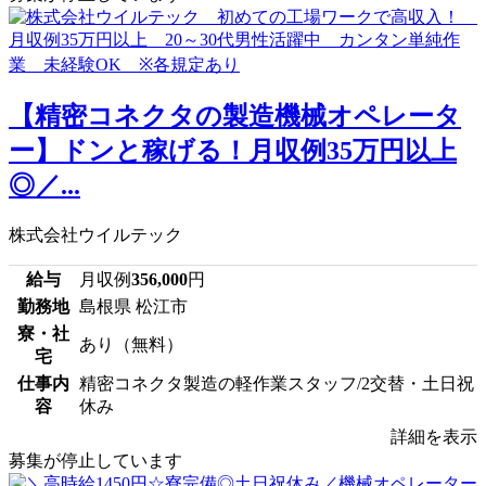
【精密コネクタの製造機械オペレータ
ー】ドンと稼げる！月収例35万円以上
◎／...
株式会社ウイルテック
給与
月収例
356,000
円
勤務地
島根県 松江市
寮・社
あり（無料）
宅
仕事内
精密コネクタ製造の軽作業スタッフ/2交替・土日祝
容
休み
詳細を表示
募集が停止しています