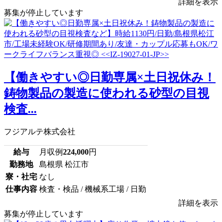
詳細を表示
募集が停止しています
【働きやすい◎日勤専属×土日祝休み！
鋳物製品の製造に使われる砂型の目視
検査...
フジアルテ株式会社
給与
月収例
224,000
円
勤務地
島根県 松江市
寮・社宅
なし
仕事内容
検査・検品 / 機械系工場 / 日勤
詳細を表示
募集が停止しています