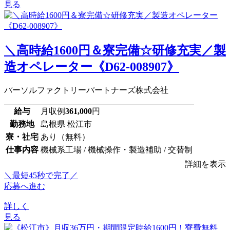
見る
＼高時給1600円＆寮完備☆研修充実／製
造オペレーター《D62-008907》
パーソルファクトリーパートナーズ株式会社
給与
月収例
361,000
円
勤務地
島根県 松江市
寮・社宅
あり（無料）
仕事内容
機械系工場 / 機械操作・製造補助 / 交替制
詳細を表示
＼最短45秒で完了／
応募へ進む
詳しく
見る