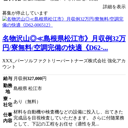
詳細を表示
募集が停止しています
名物沢山◎≪島根県松江市》月収例32万
円/寮無料/空調完備の快適《D62-...
XXX_パーソルファクトリーパートナーズ株式会社 強化アカ
ウント
給与
月収例
327,000
円
勤務
島根県 松江市
地
寮・
あり（無料）
社宅
材料を自動機や検査機などの設備に投入し、出てきた
仕事
完成品を目視検査していただきます。 さらに付随業務
内容
として、下記の工程をお任せ（適性を見...