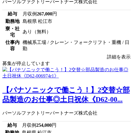
パーソルファクトリーパートナーズ株式会社
給与
月収例
267,000
円
勤務地
島根県 松江市
寮・社
あり（無料）
宅
仕事内
機械系工場 / クレーン・フォークリフト・重機 / 日
容
勤
詳細を表示
募集が停止しています
【パナソニックで働こう！】2交替☆部
品製造のお仕事◎土日祝休《D62-00...
パーソルファクトリーパートナーズ株式会社
給与
月収例
254,000
円
勤務地
島根県 松江市