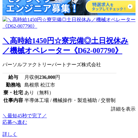
＼高時給1450円☆寮完備◎土日祝休み
／機械オペレーター《D62-007790》
パーソルファクトリーパートナーズ株式会社
給与
月収例
236,000
円
勤務地
島根県 松江市
寮・社宅
あり（無料）
仕事内容
半導体工場 / 機械操作・製造補助 / 交替制
詳細を表示
＼最短45秒で完了／
応募へ進む
詳しく