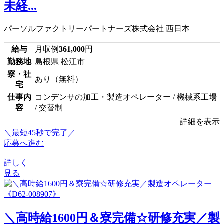
未経...
パーソルファクトリーパートナーズ株式会社 西日本
給与
月収例
361,000
円
勤務地
島根県 松江市
寮・社
あり（無料）
宅
仕事内
コンデンサの加工・製造オペレーター / 機械系工場
容
/ 交替制
詳細を表示
＼最短45秒で完了／
応募へ進む
詳しく
見る
＼高時給1600円＆寮完備☆研修充実／製