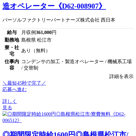
造オペレーター《D62-008907》
パーソルファクトリーパートナーズ株式会社 西日本
給与
月収例
361,000
円
勤務地
島根県 松江市
寮・社
あり（無料）
宅
仕事内
コンデンサの加工・製造オペレーター / 機械系工場
容
/ 交替制
詳細を表示
＼最短45秒で完了／
応募へ進む
詳しく
見る
◎期間限定時給1600円◎島根県松江市/