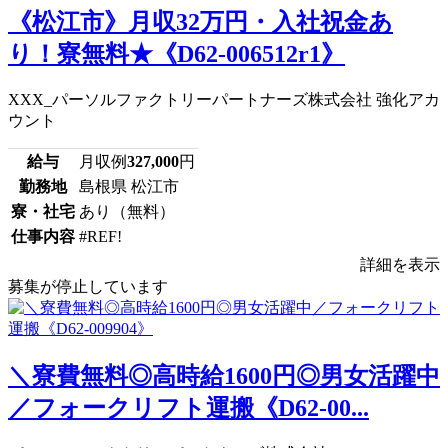
《松江市》月収32万円・入社祝金あ
り！寮無料★《D62-006512r1》
XXX_パーソルファクトリーパートナーズ株式会社 強化アカ
ウント
給与
月収例
327,000
円
勤務地
島根県 松江市
寮・社宅
あり（無料）
仕事内容
#REF!
詳細を表示
募集が停止しています
＼寮費無料◎高時給1600円◎男女活躍中
／フォークリフト運搬《D62-00...