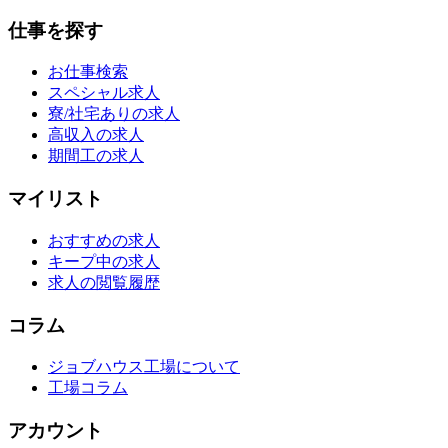
仕事を探す
お仕事検索
スペシャル求人
寮/社宅ありの求人
高収入の求人
期間工の求人
マイリスト
おすすめの求人
キープ中の求人
求人の閲覧履歴
コラム
ジョブハウス工場について
工場コラム
アカウント