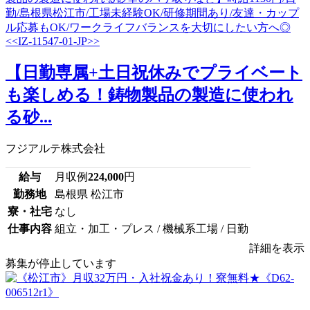
【日勤専属+土日祝休みでプライベート
も楽しめる！鋳物製品の製造に使われ
る砂...
フジアルテ株式会社
給与
月収例
224,000
円
勤務地
島根県 松江市
寮・社宅
なし
仕事内容
組立・加工・プレス / 機械系工場 / 日勤
詳細を表示
募集が停止しています