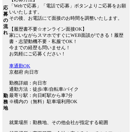
「Webで応募」「電話で応募」ボタンよりご応募をお願
応
いいたします。
募
その後、お電話にて面接のお時間を調整いたします。
の
流
【履歴書不要☆オンライン面接OK】
れ
家にいながらスマホですぐにWEB面談ができる！履歴
書・志望動機不要・私服でOK！
今までの経歴も問いません！
お気軽にご応募ください！
車通勤OK
京都府 向日市
勤務詳細：向日市
通勤方法：徒歩/車/自転車/バイク
最寄り駅：向日町駅から車7分
勤
※構内の（無料）駐車場利用OK
務
地
就業場所：勤務地、その他会社が指定する範囲