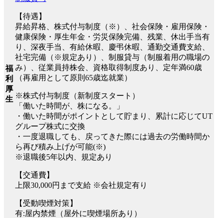
【待遇】
昇給昇格、株式付与制度（※）、社会保険・雇用保険・
健康保険・厚生年金・労災保険完備、残業、休出手当有
り、深夜手当、有給休暇、慶弔休暇、通勤交通費支給、
社宅完備（※規定あり）、制服貸与（制服着用の職場の
み）、従業員持株会、資格取得制度あり、定年満60歳
福
（再雇用として原則65歳迄就業）
利
厚
※株式付与制度（新制度スタート）
生
「働いた時間が、株になる。」
・働いた時間がポイントとして貯まり、累計に応じてUT
グループ株式に交換
・一度退職しても、戻ってきた際には過去の労働時間か
ら再び積み上げが可能(※)
※退職後5年以内、規定あり
【交通費】
上限30,000円まで支給 ※会社規定有り
【受動喫煙対策】
有:屋内禁煙（屋外に喫煙場所あり）