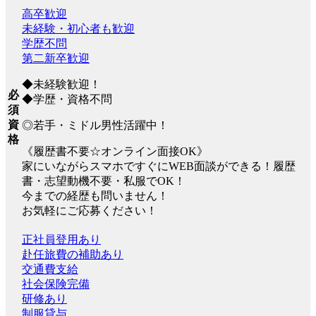
高卒歓迎
未経験・初心者も歓迎
学歴不問
第二新卒歓迎
◆未経験歓迎！
必
◆学歴・資格不問
須
資
◎若手・ミドル男性活躍中！
格
《履歴書不要☆オンライン面接OK》
家にいながらスマホですぐにWEB面談ができる！履歴
書・志望動機不要・私服でOK！
今までの経歴も問いません！
お気軽にご応募ください！
正社員登用あり
赴任旅費の補助あり
交通費支給
社会保険完備
研修あり
制服貸与