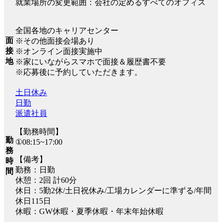
就業場所の変更範囲：会社の定めるすべてのオフィス
全国各地のキャリアセンター
面
※その他面接会場あり
接
※オンライン面接実施中
地
※家にいながらスマホで面接＆履歴書不要
※応募後に予約していただきます。
土日休み
日勤
派遣社員
【勤務時間】
勤
①08:15~17:00
務
【備考】
時
勤務：日勤
間
休憩：2回 計60分
休日：5勤2休/土日祝休み/工場カレンダーに準ずる/年間
休日115日
休暇：GW休暇・夏季休暇・年末年始休暇