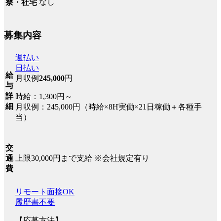
なし
寮・社宅
募集内容
週払い
日払い
給
月収例
245,000
円
与
詳
時給：1,300円～
細
月収例：245,000円（時給×8H実働×21日稼働＋各種手
当）
交
上限30,000円まで支給 ※会社規定有り
通
費
リモート面接OK
履歴書不要
【応募方法】