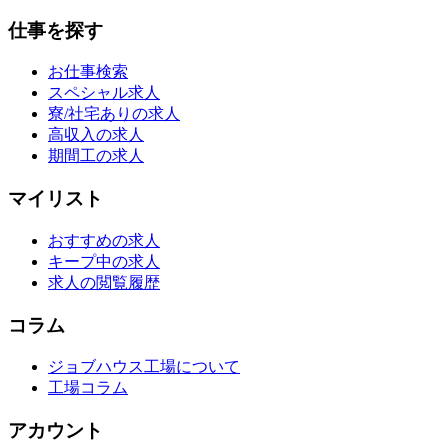
仕事を探す
お仕事検索
スペシャル求人
寮/社宅ありの求人
高収入の求人
期間工の求人
マイリスト
おすすめの求人
キープ中の求人
求人の閲覧履歴
コラム
ジョブハウス工場について
工場コラム
アカウント