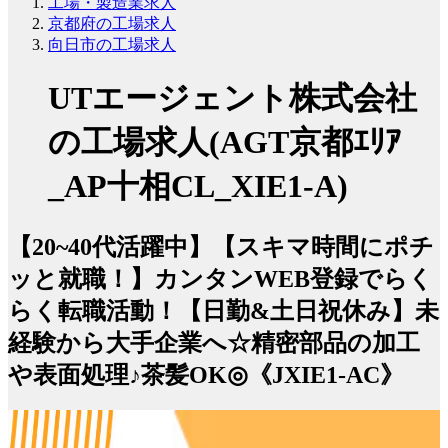
工場・製造業求人
京都府の工場求人
向日市の工場求人
UTエージェント株式会社
の工場求人(AGT京都ｴﾘｱ
_AP十相CL_XIE1-A)
【20~40代活躍中】【スキマ時間にポチ
ッと就職！】カンタンWEB登録でらく
らく転職活動！【日勤&土日祝休み】未
経験から大手企業へ☆精密部品の加工
や表面処理♪茶髪OK◎《JXIE1-AC》