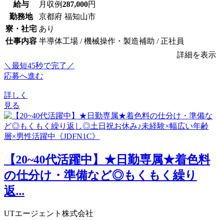
給与
月収例
287,000
円
勤務地
京都府 福知山市
寮・社宅
あり
仕事内容
半導体工場 / 機械操作・製造補助 / 正社員
詳細を表示
＼最短45秒で完了／
応募へ進む
詳しく
見る
【20~40代活躍中】★日勤専属★着色料
の仕分け・準備など◎もくもく繰り
返...
UTエージェント株式会社