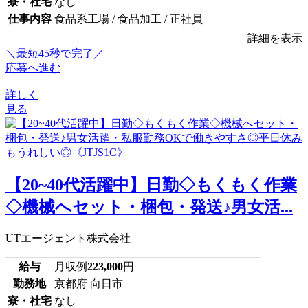
寮・社宅
なし
仕事内容
食品系工場 / 食品加工 / 正社員
詳細を表示
＼最短45秒で完了／
応募へ進む
詳しく
見る
【20~40代活躍中】日勤◇もくもく作業
◇機械へセット・梱包・発送♪男女活...
UTエージェント株式会社
給与
月収例
223,000
円
勤務地
京都府 向日市
寮・社宅
なし