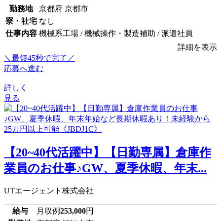
勤務地
京都府 京都市
寮・社宅
なし
仕事内容
機械系工場 / 機械操作・製造補助 / 派遣社員
詳細を表示
＼最短45秒で完了／
応募へ進む
詳しく
見る
【20~40代活躍中】【日勤専属】倉庫作
業員のお仕事♪GW、夏季休暇、年末...
UTエージェント株式会社
給与
月収例
253,000
円