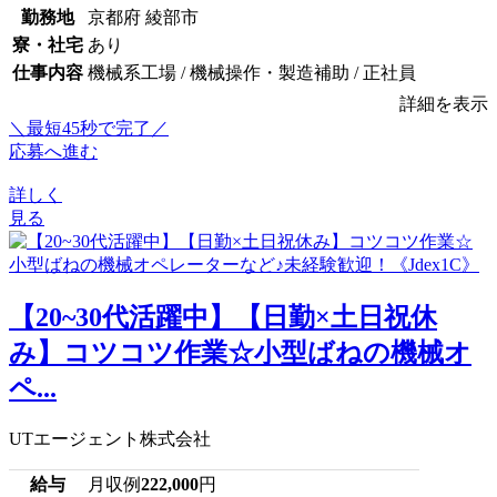
勤務地
京都府 綾部市
寮・社宅
あり
仕事内容
機械系工場 / 機械操作・製造補助 / 正社員
詳細を表示
＼最短45秒で完了／
応募へ進む
詳しく
見る
【20~30代活躍中】【日勤×土日祝休
み】コツコツ作業☆小型ばねの機械オ
ペ...
UTエージェント株式会社
給与
月収例
222,000
円