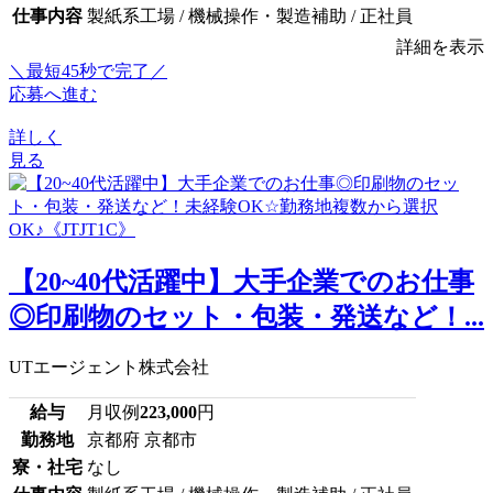
仕事内容
製紙系工場 / 機械操作・製造補助 / 正社員
詳細を表示
＼最短45秒で完了／
応募へ進む
詳しく
見る
【20~40代活躍中】大手企業でのお仕事
◎印刷物のセット・包装・発送など！...
UTエージェント株式会社
給与
月収例
223,000
円
勤務地
京都府 京都市
寮・社宅
なし