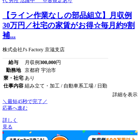
【ライン作業なしの部品組立】月収例
30万円／社宅の家賃がお得☆毎月約9割
補...
株式会社J's Factory 京滋支店
給与
月収例
300,000
円
勤務地
京都府 宇治市
寮・社宅
あり
仕事内容
組み立て・加工 / 自動車系工場 / 日勤
詳細を表示
＼最短45秒で完了／
応募へ進む
詳しく
見る