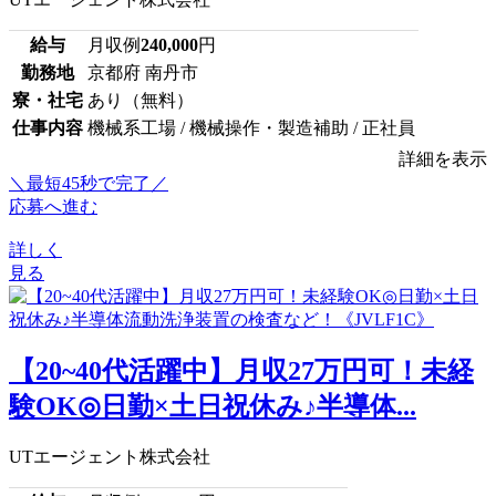
給与
月収例
240,000
円
勤務地
京都府 南丹市
寮・社宅
あり（無料）
仕事内容
機械系工場 / 機械操作・製造補助 / 正社員
詳細を表示
＼最短45秒で完了／
応募へ進む
詳しく
見る
【20~40代活躍中】月収27万円可！未経
験OK◎日勤×土日祝休み♪半導体...
UTエージェント株式会社