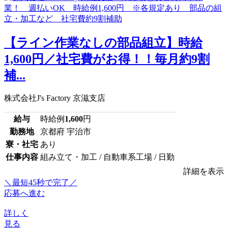
【ライン作業なしの部品組立】時給
1,600円／社宅費がお得！！毎月約9割
補...
株式会社J's Factory 京滋支店
給与
時給例
1,600
円
勤務地
京都府 宇治市
寮・社宅
あり
仕事内容
組み立て・加工 / 自動車系工場 / 日勤
詳細を表示
＼最短45秒で完了／
応募へ進む
詳しく
見る