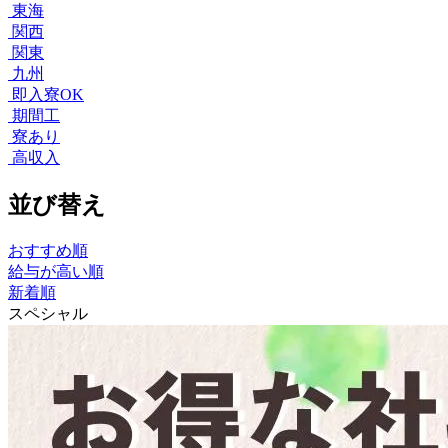
東海
関西
関東
九州
即入寮OK
期間工
寮あり
高収入
並び替え
おすすめ順
給与が高い順
新着順
スペシャル