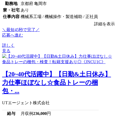
勤務地
京都府 亀岡市
寮・社宅
あり
仕事内容
機械系工場 / 機械操作・製造補助 / 正社員
詳細を表示
＼最短45秒で完了／
応募へ進む
詳しく
見る
【20~40代活躍中】【日勤&土日休み】
力仕事ほぼなし☆食品トレーの梱
包・...
UTエージェント株式会社
給与
月収例
236,000
円