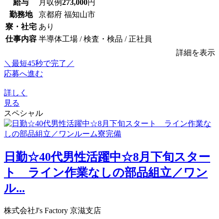
給与
月収例
273,000
円
勤務地
京都府 福知山市
寮・社宅
あり
仕事内容
半導体工場 / 検査・検品 / 正社員
詳細を表示
＼最短45秒で完了／
応募へ進む
詳しく
見る
スペシャル
日勤☆40代男性活躍中☆8月下旬スター
ト ライン作業なしの部品組立／ワン
ル...
株式会社J's Factory 京滋支店