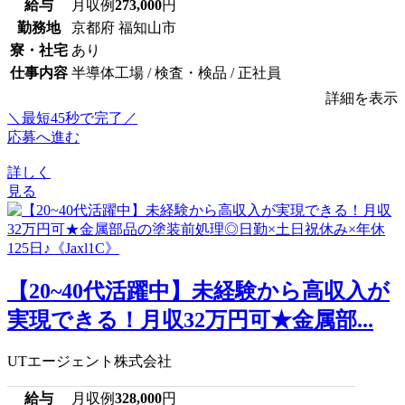
給与
月収例
273,000
円
勤務地
京都府 福知山市
寮・社宅
あり
仕事内容
半導体工場 / 検査・検品 / 正社員
詳細を表示
＼最短45秒で完了／
応募へ進む
詳しく
見る
【20~40代活躍中】未経験から高収入が
実現できる！月収32万円可★金属部...
UTエージェント株式会社
給与
月収例
328,000
円