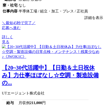
寮・社宅
なし
仕事内容
半導体工場 / 組立・加工・プレス / 正社員
詳細を表示
＼最短45秒で完了／
応募へ進む
詳しく
見る
【20~30代活躍中】【日勤＆土日祝休
み】力仕事ほぼなし☆空調・製造設備
の...
UTエージェント株式会社
給与
月収例
211,000
円