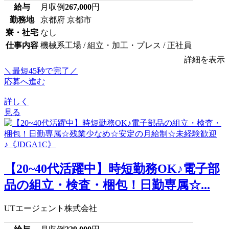
給与
月収例
267,000
円
勤務地
京都府 京都市
寮・社宅
なし
仕事内容
機械系工場 / 組立・加工・プレス / 正社員
詳細を表示
＼最短45秒で完了／
応募へ進む
詳しく
見る
【20~40代活躍中】時短勤務OK♪電子部
品の組立・検査・梱包！日勤専属☆...
UTエージェント株式会社