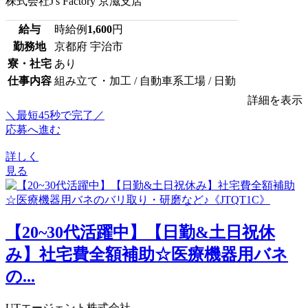
株式会社J's Factory 京滋支店
給与
時給例
1,600
円
勤務地
京都府 宇治市
寮・社宅
あり
仕事内容
組み立て・加工 / 自動車系工場 / 日勤
詳細を表示
＼最短45秒で完了／
応募へ進む
詳しく
見る
【20~30代活躍中】【日勤&土日祝休
み】社宅費全額補助☆医療機器用バネ
の...
UTエージェント株式会社