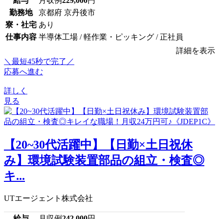
給与
月収例
229,000
円
勤務地
京都府 京丹後市
寮・社宅
あり
仕事内容
半導体工場 / 軽作業・ピッキング / 正社員
詳細を表示
＼最短45秒で完了／
応募へ進む
詳しく
見る
【20~30代活躍中】【日勤×土日祝休
み】環境試験装置部品の組立・検査◎
キ...
UTエージェント株式会社
給与
月収例
242,000
円