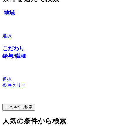
地域
選択
こだわり
給与/職種
選択
条件クリア
この条件で検索
人気の条件から検索