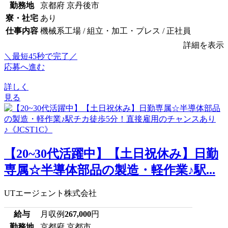
勤務地
京都府 京丹後市
寮・社宅
あり
仕事内容
機械系工場 / 組立・加工・プレス / 正社員
詳細を表示
＼最短45秒で完了／
応募へ進む
詳しく
見る
【20~30代活躍中】【土日祝休み】日勤
専属☆半導体部品の製造・軽作業♪駅...
UTエージェント株式会社
給与
月収例
267,000
円
勤務地
京都府 京都市