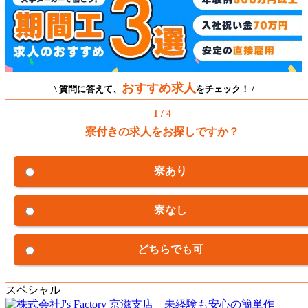
おすすめ求人
\ 質問に答えて、
をチェック！ /
1 / 4
寮付きの求人をお探しですか？
寮あり
寮なし
どちらでも可
スペシャル