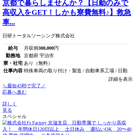
京都で暮らしませんか？【日勤のみで
高収入をGET！しかも寮費無料♪】救急
車...
日研トータルソーシング株式会社
給与
月収例
308,000
円
勤務地
京都府 宇治市
寮・社宅
あり（無料）
仕事内容
特殊車両の取り付け・製造 / 自動車系工場 / 日勤
詳細を表示
＼最短45秒で完了／
応募へ進む
詳しく
見る
スペシャル