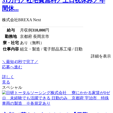
31万円／社宅費無料／土日祝休み／年
間休...
株式会社BREXA Next
給与
月収例
310,000
円
勤務地
京都府 長岡京市
寮・社宅
あり（無料）
仕事内容
組立・製造 / 電子部品系工場 / 日勤
詳細を表示
＼最短45秒で完了／
応募へ進む
詳しく
見る
スペシャル