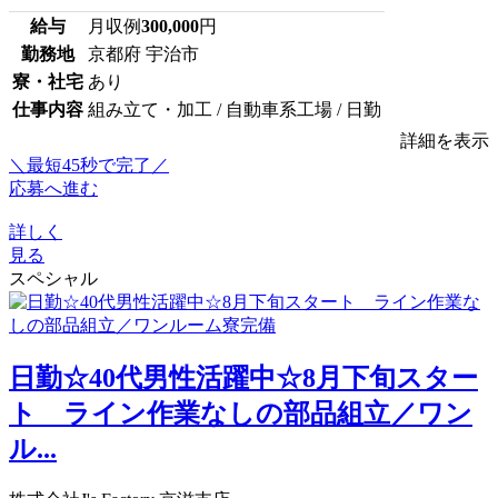
給与
月収例
300,000
円
勤務地
京都府 宇治市
寮・社宅
あり
仕事内容
組み立て・加工 / 自動車系工場 / 日勤
詳細を表示
＼最短45秒で完了／
応募へ進む
詳しく
見る
スペシャル
日勤☆40代男性活躍中☆8月下旬スター
ト ライン作業なしの部品組立／ワン
ル...