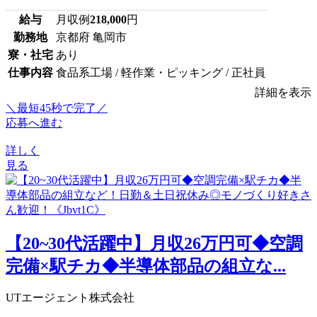
給与
月収例
218,000
円
勤務地
京都府 亀岡市
寮・社宅
あり
仕事内容
食品系工場 / 軽作業・ピッキング / 正社員
詳細を表示
＼最短45秒で完了／
応募へ進む
詳しく
見る
【20~30代活躍中】月収26万円可◆空調
完備×駅チカ◆半導体部品の組立な...
UTエージェント株式会社