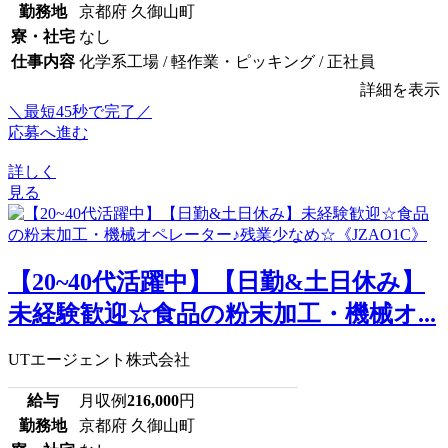
勤務地
京都府 久御山町
寮・社宅
なし
仕事内容
化学系工場 / 軽作業・ピッキング / 正社員
詳細を表示
＼最短45秒で完了／
応募へ進む
詳しく
見る
【20~40代活躍中】【日勤&土日休み】
未経験歓迎☆食品の粉末加工・機械オ...
UTエージェント株式会社
給与
月収例
216,000
円
勤務地
京都府 久御山町