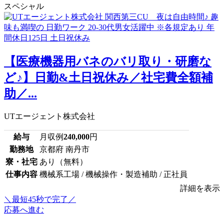
スペシャル
【医療機器用バネのバリ取り・研磨な
ど♪】日勤&土日祝休み／社宅費全額補
助／...
UTエージェント株式会社
給与
月収例
240,000
円
勤務地
京都府 南丹市
寮・社宅
あり（無料）
仕事内容
機械系工場 / 機械操作・製造補助 / 正社員
詳細を表示
＼最短45秒で完了／
応募へ進む