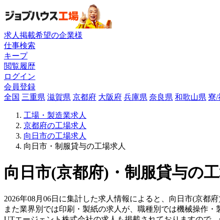
求人掲載希望の企業様
仕事検索
キープ
閲覧履歴
ログイン
会員登録
全国
三重県
滋賀県
京都府
大阪府
兵庫県
奈良県
和歌山県
寮
工場・製造業求人
京都府の工場求人
向日市の工場求人
向日市・制服貸与の工場求人
向日市(京都府)・制服貸与の工
2026年08月06日に集計した求人情報によると、向日市(京都
また業界別では印刷・製紙の求人が、職種別では機械操作・
UTエージェント株式会社の求人も掲載されておりますので