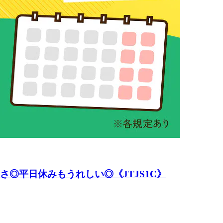
さ◎平日休みもうれしい◎《JTJS1C》