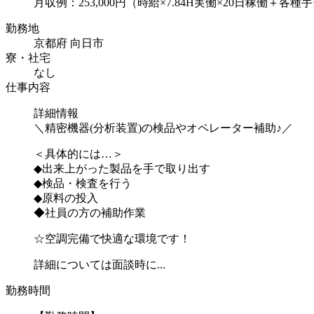
月収例：253,000円（時給×7.84H実働×20日稼働＋各種
勤務地
京都府 向日市
寮・社宅
なし
仕事内容
詳細情報
＼精密機器(分析装置)の検品やオペレーター補助♪／
＜具体的には…＞
◆出来上がった製品を手で取り出す
◆検品・検査を行う
◆原料の投入
◆社員の方の補助作業
☆空調完備で快適な環境です！
詳細については面談時に...
勤務時間