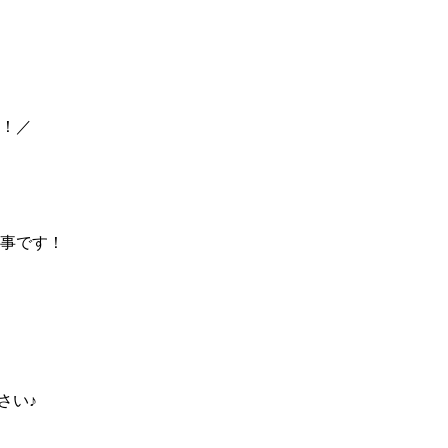
！／
事です！
さい♪