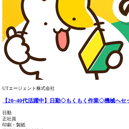
UTエージェント株式会社
【20~40代活躍中】日勤◇もくもく作業◇機械へセ
日勤
正社員
印刷・製紙