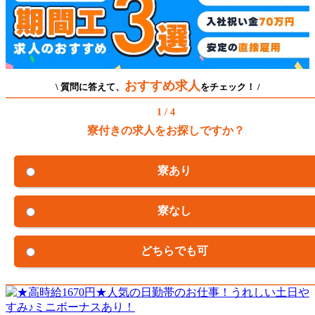
おすすめ求人
\ 質問に答えて、
をチェック！ /
1 / 4
寮付きの求人をお探しですか？
寮あり
寮なし
どちらでも可