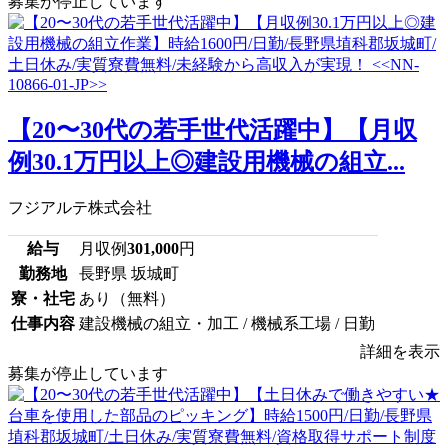
募集が停止しています
【20〜30代の若手世代活躍中】【月収
例30.1万円以上◎建設用機械の組立...
フジアルテ株式会社
給与
月収例
301,000
円
勤務地
長野県 坂城町
寮・社宅
あり（無料）
仕事内容
建設機械の組立・加工 / 機械系工場 / 日勤
詳細を表示
募集が停止しています