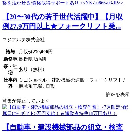
【20〜30代の若手世代活躍中】【月収
例27.9万円以上★フォークリフト乗...
フジアルテ株式会社
給与
月収例
279,000
円
勤務地
長野県 坂城町
寮・社
あり（無料）
宅
仕事内
ミニショベル・建設機械の運搬・フォークリフト /
容
機械系工場 / 日勤
詳細を表示
募集が停止しています
【自動車・建設機械部品の組立・検査