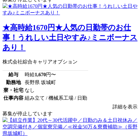
★高時給1670円★人気の日勤帯のお仕
事！うれしい土日やすみ♪ミニボーナス
あり！
株式会社綜合キャリアオプション
給与
時給
1,670
円〜
勤務地
長野県 坂城町
寮・社宅
なし
仕事内容
組み立て / 機械系工場 / 日勤
詳細を表示
募集が停止しています