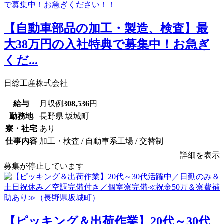
【自動車部品の加工・製造、検査】最
大38万円の入社特典で募集中！お急ぎ
くだ...
日総工産株式会社
給与
月収例
308,536
円
勤務地
長野県 坂城町
寮・社宅
あり
仕事内容
加工・検査 / 自動車系工場 / 交替制
詳細を表示
募集が停止しています
【ピッキング＆出荷作業】20代～30代