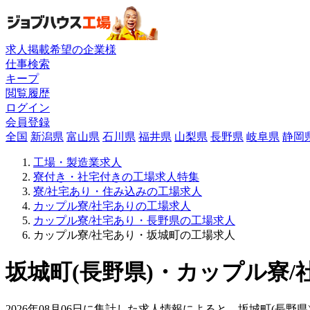
求人掲載希望の企業様
仕事検索
キープ
閲覧履歴
ログイン
会員登録
全国
新潟県
富山県
石川県
福井県
山梨県
長野県
岐阜県
静岡
工場・製造業求人
寮付き・社宅付きの工場求人特集
寮/社宅あり・住み込みの工場求人
カップル寮/社宅ありの工場求人
カップル寮/社宅あり・長野県の工場求人
カップル寮/社宅あり・坂城町の工場求人
坂城町(長野県)・カップル寮/
2026年08月06日に集計した求人情報によると、坂城町(長野県