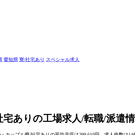
県
愛知県
寮/社宅あり
スペシャル求人
社宅ありの工場求人/転職/派遣
)・カップル寮/社宅ありの平均月収は299,610円、求人件数は1