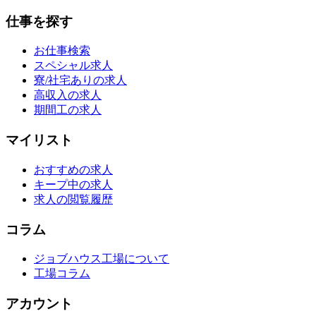
仕事を探す
お仕事検索
スペシャル求人
寮/社宅ありの求人
高収入の求人
期間工の求人
マイリスト
おすすめの求人
キープ中の求人
求人の閲覧履歴
コラム
ジョブハウス工場について
工場コラム
アカウント