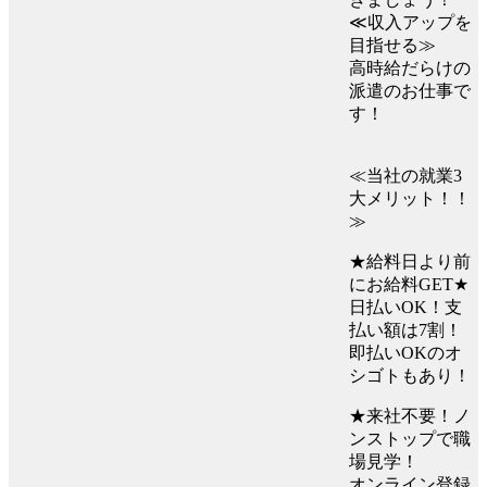
≪収入アップを
目指せる≫
高時給だらけの
派遣のお仕事で
す！
≪当社の就業3
大メリット！！
≫
★給料日より前
にお給料GET★
日払いOK！支
払い額は7割！
即払いOKのオ
シゴトもあり！
★来社不要！ノ
ンストップで職
場見学！
オンライン登録