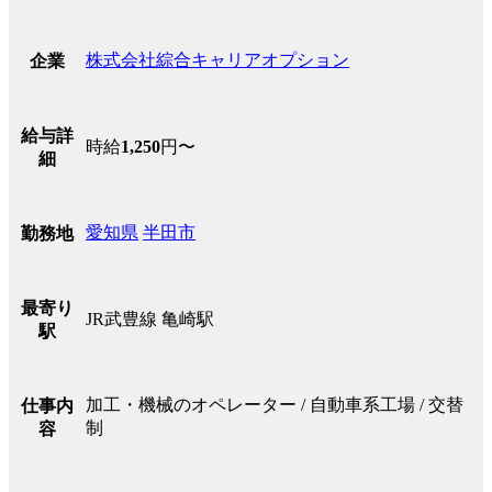
株式会社綜合キャリアオプション
企業
給与詳
時給
1,250
円〜
細
愛知県
半田市
勤務地
最寄り
JR武豊線 亀崎駅
駅
加工・機械のオペレーター / 自動車系工場 / 交替
仕事内
制
容