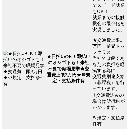
でスピード就業
もOK！
就業までの接触
機会の最小化を
実現しました。
★交通費上限3
万円！業界トッ
プクラス！
★日払いOK！即払い
当社では働くあ
のオシゴトも！来社
なたの負担を軽
不要で職場見学★交
減する為に
通費上限3万円★※規
交通費別途支給
定・支払条件有
（非課税）を行
っています。
※交通費込みの
場合は所得税が
かかります。
※規定・支払条
件有