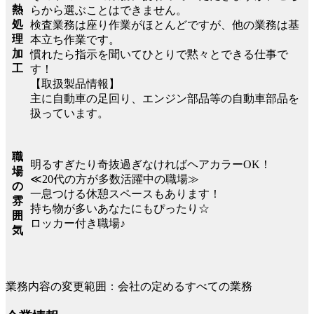
熱
らから選ぶことはできません。
処
検査業務は座り作業がほとんどですが、他の業務は基
理
本立ち作業です。
加
慣れたら指示を聞いてひとりで黙々とできる仕事で
工
す！
【取扱製品情報】
主に自動車の足回り、エンジン部品等の自動車部品を
扱っています。
職
明るすぎたり奇抜過ぎなければヘアカラーOK！
場
≪20代の方が多数活躍中の職場≫
の
一息つける休憩スペースもあります！
雰
持ち物が多いあなたにもぴったり☆
囲
ロッカー付き職場♪
気
業務内容の変更範囲：会社の定めるすべての業務