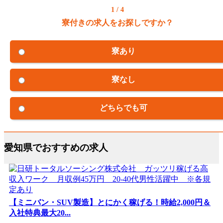
1 / 4
寮付きの求人をお探しですか？
寮あり
寮なし
どちらでも可
愛知県でおすすめの求人
【ミニバン・SUV製造】とにかく稼げる！時給2,000円＆
入社特典最大20...