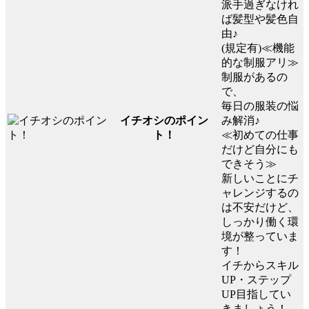
派手過ぎなけれ
ば髪型や髪色自
由♪
(規定有)≪機能
的な制服アリ≫
制服があるの
で、
毎日の服装の悩
イチオシのポイン
み解消♪
ト！
≪初めての仕事
だけど自分にも
できそう≫
新しいことにチ
ャレンジするの
は不安だけど、
しっかり働く環
境が整っていま
す！
イチからスキル
UP・ステップ
UP目指してい
きましょう！