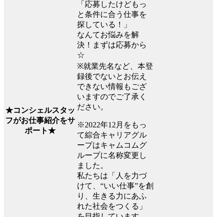
「応募したけどもっ
と条件に合う仕事を
探している！」
なんてお悩みを解
決！まずは応募から
☆
※就業先名など、本登
録後でないとお伝え
できない情報もござ
いますのでご了承く
ださい。
★コンシェルスタッ
フがお仕事紹介をサ
※2022年12月をもっ
ポート★
て綜合キャリアグル
ープはキャムコムグ
ループに名称変更し
ました。
私たちは「人を力づ
けて、“いい仕事”を創
り、生きる力にあふ
れた社会をつくる」
を目指しています。