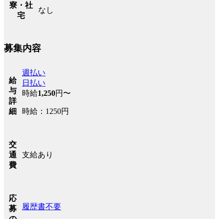
寮・社
なし
宅
募集内容
週払い
給
日払い
与
時給
1,250
円〜
詳
時給：1250円
細
交
支給あり
通
費
応
履歴書不要
募
の