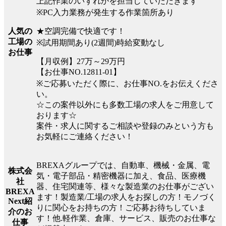
上記作業のいずれかを担当していただきます
※PC入力業務が発生する作業箇所あり
★空調完備で快適です！
人気の
工場の
※試用期間あり(2週間)時給変動なし
お仕事
【月収例】27万～29万円
【お仕事NO.12811-01】
※ご応募いただく際に、お仕事NO.をお伝えくださ
い。
☆この案件以外にも多数工場の求人をご用意して
おります☆
案件・求人に関するご相談や登録のみという方も
お気軽にご連絡ください！
BREXAグループでは、自動車、機械・金属、電
株式会
気・電子部品・精密機器に加え、食品、医療機
社
器、住宅関連等、様々な製造業のお仕事がござい
BREXA
ます！製造業/工場の求人をお探しの方！モノづく
Next紹
りに関心をお持ちの方！ご応募お待ちしていま
介のお
す！他.軽作業、倉庫、サービス、販売のお仕事な
仕事