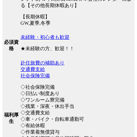
る【その他長期休暇あり】
【長期休暇】
GW,夏季,冬季
未経験・初心者も歓迎
必須資
★未経験の方、歓迎！！
格
赴任旅費の補助あり
交通費支給
社会保険完備
◇社会保険完備
◇日払い制度あり
◇ワンルーム寮完備
◇残業・深夜・休出手当
◇交通費支給
福利厚
◇車・バイク・自転車通勤可
生
◇有給休暇
◇作業着無償貸与