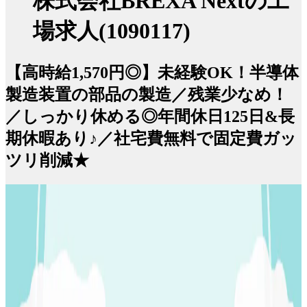
株式会社BREXA Nextの工
場求人(1090117)
【高時給1,570円◎】未経験OK！半導体
製造装置の部品の製造／残業少なめ！
／しっかり休める◎年間休日125日&長
期休暇あり♪／社宅費無料で固定費ガッ
ツリ削減★