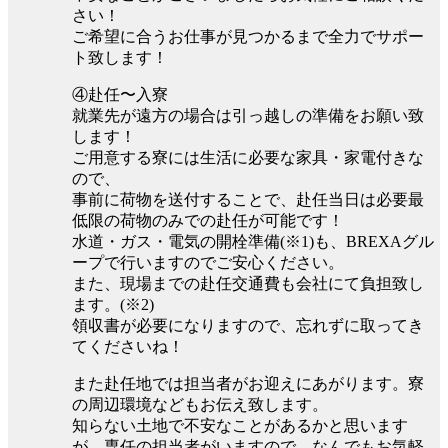
さい！
ご希望に合うお仕事が見つかるまで全力でサポー
ト致します！
④赴任〜入寮
就業先が遠方の場合は引っ越しの準備をお願い致
します！
ご用意する寮には生活に必要な家具・家電付きな
ので、
事前に荷物を送付することで、赴任当日は必要最
低限の荷物のみでの赴任が可能です！
水道・ガス・電気の開栓準備(※1)も、BREXAグル
ープで行いますのでご安心ください。
また、現場までの赴任交通費も会社にて負担致し
ます。(※2)
領収書が必要になりますので、忘れずに取ってき
てくださいね！
また赴任地では担当者がお迎えにあがります。寮
の周辺環境などもお伝え致します。
知らない土地で不安なことがあるかと思います
が、専任の担当者がいますので、なんでもお気軽