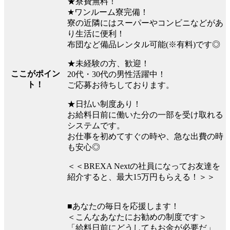
★寮費無料！
★ワンルーム寮完備！
寮の近隣にはスーパーやコンビニなどがあ
り生活に便利！
布団など備品レンタル可能(※有料)です◎
★未経験の方、歓迎！
ここがポイン
20代・30代の男性活躍中！
ト！
ご応募お待ちしております。
★日払い制度あり！
お給料日前に働いた分の一部を受け取れる
システムです。
お仕事を初めてすぐの時や、急な出費の時
も安心◎
＜＜BREXA Nextの社員になってお友達を
紹介すると、最大15万円もらえる！＞＞
■あなたの毎日を応援します！
＜こんなあなたにお勧めの制度です＞
「給料日前にどうしてもお金が必要だ」