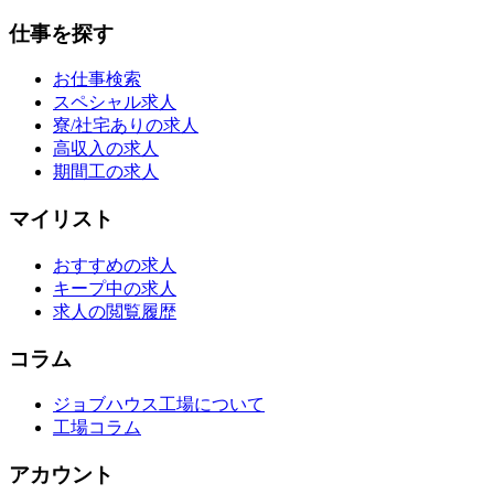
仕事を探す
お仕事検索
スペシャル求人
寮/社宅ありの求人
高収入の求人
期間工の求人
マイリスト
おすすめの求人
キープ中の求人
求人の閲覧履歴
コラム
ジョブハウス工場について
工場コラム
アカウント