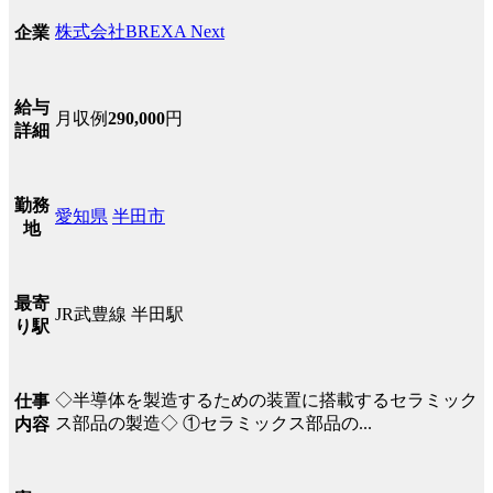
株式会社BREXA Next
企業
給与
月収例
290,000
円
詳細
勤務
愛知県
半田市
地
最寄
JR武豊線 半田駅
り駅
◇半導体を製造するための装置に搭載するセラミック
仕事
ス部品の製造◇ ①セラミックス部品の...
内容