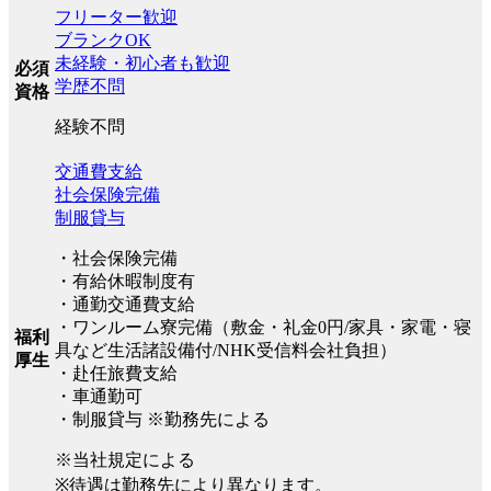
フリーター歓迎
ブランクOK
未経験・初心者も歓迎
必須
学歴不問
資格
経験不問
交通費支給
社会保険完備
制服貸与
・社会保険完備
・有給休暇制度有
・通勤交通費支給
・ワンルーム寮完備（敷金・礼金0円/家具・家電・寝
福利
具など生活諸設備付/NHK受信料会社負担）
厚生
・赴任旅費支給
・車通勤可
・制服貸与 ※勤務先による
※当社規定による
※待遇は勤務先により異なります。