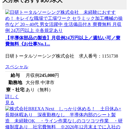
大分県でおすすめの求人
【半導体部品の製造】月収例24万円以上／週払い可／寮
費無料《お仕事No.1...
日研トータルソーシング株式会社 求人番号：1151738
スペシャル
給与
月収例
245,000
円
勤務地
大分県 中津市
寮・社宅
あり（無料）
詳しく
見る