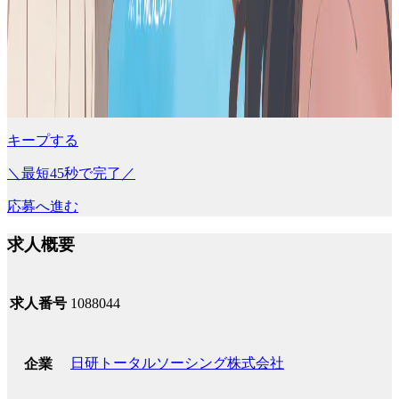
キープする
＼最短45秒で完了／
応募へ進む
求人概要
求人番号
1088044
日研トータルソーシング株式会社
企業