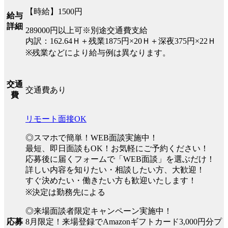
【時給】1500円
給与
詳細
289000円以上可※別途交通費支給
内訳：162.64Ｈ＋残業1875円×20Ｈ＋深夜375円×22Ｈ
※残業などにより給与例は異なります。
交通
交通費あり
費
リモート面接OK
◎スマホで簡単！WEB面談実施中！
最短、即日面談もOK！お気軽にご予約ください！
応募後に届くフォームで「WEB面談」を選ぶだけ！
詳しい内容を知りたい・相談したい方、大歓迎！
すぐ決めたい・働きたい方も歓迎いたします！
※決定は勤務先による
◎来場面談者限定キャンペーン実施中！
8月限定！来場登録でAmazonギフトカード3,000円分プ
応募