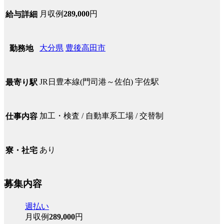
月収例
289,000
円
給与詳細
大分県
豊後高田市
勤務地
JR日豊本線(門司港～佐伯) 宇佐駅
最寄り駅
加工・検査 / 自動車系工場 / 交替制
仕事内容
あり
寮・社宅
募集内容
週払い
月収例
289,000
円