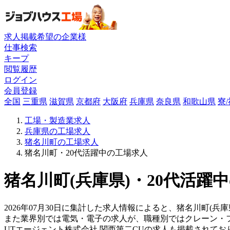
求人掲載希望の企業様
仕事検索
キープ
閲覧履歴
ログイン
会員登録
全国
三重県
滋賀県
京都府
大阪府
兵庫県
奈良県
和歌山県
寮
工場・製造業求人
兵庫県の工場求人
猪名川町の工場求人
猪名川町・20代活躍中の工場求人
猪名川町(兵庫県)・20代活躍
2026年07月30日に集計した求人情報によると、猪名川町(兵庫
また業界別では電気・電子の求人が、職種別ではクレーン・
UTエージェント株式会社 関西第二CUの求人も掲載されて