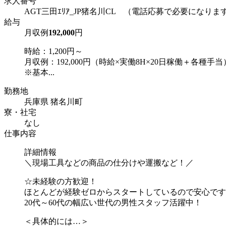
求人番号
AGT三田ｴﾘｱ_JP猪名川CL （電話応募で必要になりま
給与
月収例
192,000
円
時給：1,200円～
月収例：192,000円（時給×実働8H×20日稼働＋各種手当
※基本...
勤務地
兵庫県 猪名川町
寮・社宅
なし
仕事内容
詳細情報
＼現場工具などの商品の仕分けや運搬など！／
☆未経験の方歓迎！
ほとんどが経験ゼロからスタートしているので安心です
20代～60代の幅広い世代の男性スタッフ活躍中！
＜具体的には…＞