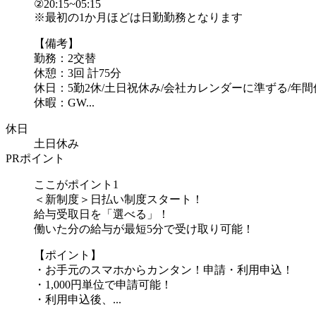
②20:15~05:15
※最初の1か月ほどは日勤勤務となります
【備考】
勤務：2交替
休憩：3回 計75分
休日：5勤2休/土日祝休み/会社カレンダーに準ずる/年間休
休暇：GW...
休日
土日休み
PRポイント
ここがポイント1
＜新制度＞日払い制度スタート！
給与受取日を「選べる」！
働いた分の給与が最短5分で受け取り可能！
【ポイント】
・お手元のスマホからカンタン！申請・利用申込！
・1,000円単位で申請可能！
・利用申込後、...