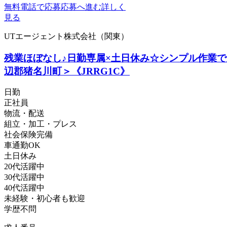
無料電話で応募
応募へ進む
詳しく
見る
UTエージェント株式会社（関東）
残業ほぼなし♪日勤専属×土日休み☆シンプル作業で
辺郡猪名川町＞《JRRG1C》
日勤
正社員
物流・配送
組立・加工・プレス
社会保険完備
車通勤OK
土日休み
20代活躍中
30代活躍中
40代活躍中
未経験・初心者も歓迎
学歴不問