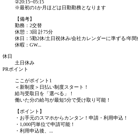
②20:15~05:15
※最初の1か月ほどは日勤勤務となります
【備考】
勤務：2交替
休憩：3回 計75分
休日：5勤2休/土日祝休み/会社カレンダーに準ずる/年間休
休暇：GW...
休日
土日休み
PRポイント
ここがポイント1
＜新制度＞日払い制度スタート！
給与受取日を「選べる」！
働いた分の給与が最短5分で受け取り可能！
【ポイント】
・お手元のスマホからカンタン！申請・利用申込！
・1,000円単位で申請可能！
・利用申込後、...