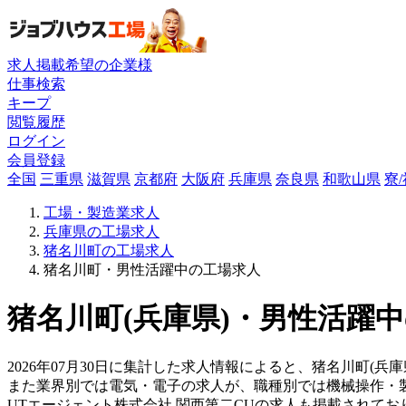
求人掲載希望の企業様
仕事検索
キープ
閲覧履歴
ログイン
会員登録
全国
三重県
滋賀県
京都府
大阪府
兵庫県
奈良県
和歌山県
寮
工場・製造業求人
兵庫県の工場求人
猪名川町の工場求人
猪名川町・男性活躍中の工場求人
猪名川町(兵庫県)・男性活躍中
2026年07月30日に集計した求人情報によると、猪名川町(兵庫
また業界別では電気・電子の求人が、職種別では機械操作・
UTエージェント株式会社 関西第二CUの求人も掲載されて