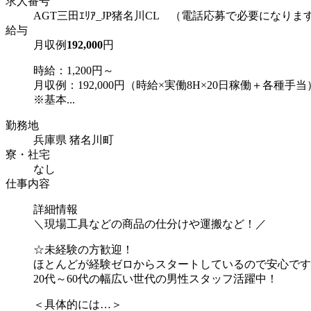
求人番号
AGT三田ｴﾘｱ_JP猪名川CL （電話応募で必要になりま
給与
月収例
192,000
円
時給：1,200円～
月収例：192,000円（時給×実働8H×20日稼働＋各種手当
※基本...
勤務地
兵庫県 猪名川町
寮・社宅
なし
仕事内容
詳細情報
＼現場工具などの商品の仕分けや運搬など！／
☆未経験の方歓迎！
ほとんどが経験ゼロからスタートしているので安心です
20代～60代の幅広い世代の男性スタッフ活躍中！
＜具体的には…＞