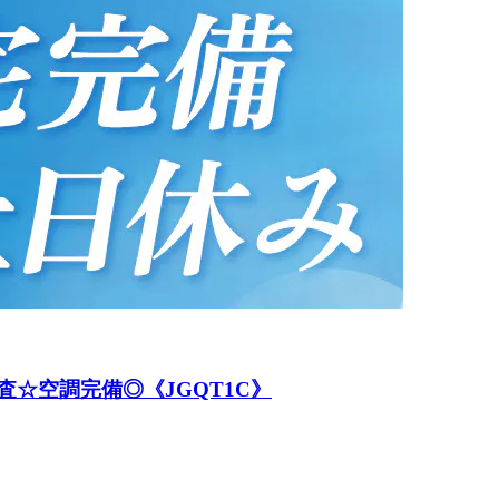
査☆空調完備◎《JGQT1C》