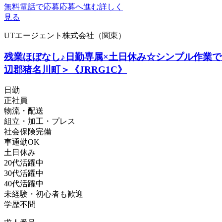
無料電話で応募
応募へ進む
詳しく
見る
UTエージェント株式会社（関東）
残業ほぼなし♪日勤専属×土日休み☆シンプル作業で
辺郡猪名川町＞《JRRG1C》
日勤
正社員
物流・配送
組立・加工・プレス
社会保険完備
車通勤OK
土日休み
20代活躍中
30代活躍中
40代活躍中
未経験・初心者も歓迎
学歴不問