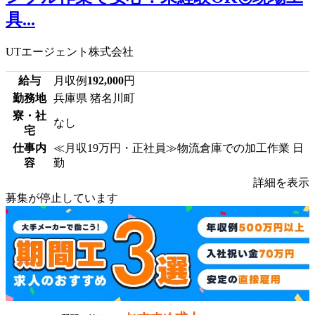
具...
UTエージェント株式会社
給与
月収例
192,000
円
勤務地
兵庫県 猪名川町
寮・社
なし
宅
仕事内
≪月収19万円・正社員≫物流倉庫での加工作業 日
容
勤
詳細を表示
募集が停止しています