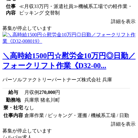
仕事
≪月収33万円・派遣社員≫機械系工場での軽作業・
内容
ピッキング 交替制
詳細を表示
募集が停止しています
＼高時給1500円☆慰労金10万円◎日勤／
フォークリフト作業《D32-00...
パーソルファクトリーパートナーズ株式会社 兵庫
給与
月収例
270,000
円
勤務地
兵庫県 猪名川町
寮・社宅
なし
仕事内容
倉庫作業 / ピッキング・運搬 / 機械系工場 / 日勤
詳細を表示
募集が停止しています
シルバー求人