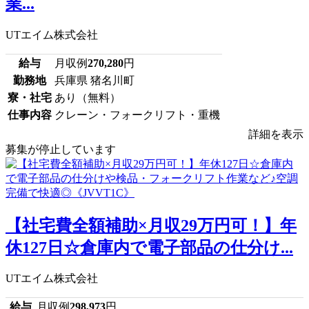
業...
UTエイム株式会社
給与
月収例
270,280
円
勤務地
兵庫県 猪名川町
寮・社宅
あり（無料）
仕事内容
クレーン・フォークリフト・重機
詳細を表示
募集が停止しています
【社宅費全額補助×月収29万円可！】年
休127日☆倉庫内で電子部品の仕分け...
UTエイム株式会社
給与
月収例
298,973
円