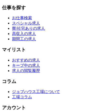
仕事を探す
お仕事検索
スペシャル求人
寮/社宅ありの求人
高収入の求人
期間工の求人
マイリスト
おすすめの求人
キープ中の求人
求人の閲覧履歴
コラム
ジョブハウス工場について
工場コラム
アカウント