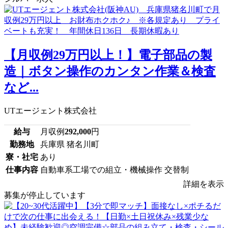
【月収例29万円以上！】電子部品の製
造｜ボタン操作のカンタン作業＆検査
など...
UTエージェント株式会社
給与
月収例
292,000
円
勤務地
兵庫県 猪名川町
寮・社宅
あり
仕事内容
自動車系工場での組立・機械操作 交替制
詳細を表示
募集が停止しています