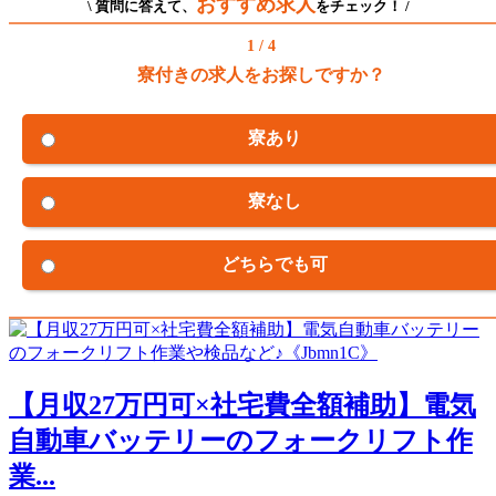
おすすめ求人
\ 質問に答えて、
をチェック！ /
1 / 4
寮付きの求人をお探しですか？
寮あり
寮なし
どちらでも可
【月収27万円可×社宅費全額補助】電気
自動車バッテリーのフォークリフト作
業...