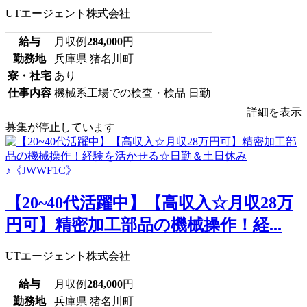
UTエージェント株式会社
給与
月収例
284,000
円
勤務地
兵庫県 猪名川町
寮・社宅
あり
仕事内容
機械系工場での検査・検品 日勤
詳細を表示
募集が停止しています
【20~40代活躍中】【高収入☆月収28万
円可】精密加工部品の機械操作！経...
UTエージェント株式会社
給与
月収例
284,000
円
勤務地
兵庫県 猪名川町