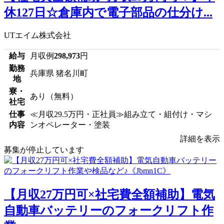
休127日☆倉庫内で電子部品の仕分け...
UTエイム株式会社
給与
月収例
298,973
円
勤務
兵庫県 猪名川町
地
寮・
あり（無料）
社宅
仕事
≪月収29.5万円・正社員≫組み立て・組付け・マシ
内容
ンオペレーター・塗装
詳細を表示
募集が停止しています
【月収27万円可×社宅費全額補助】電気
自動車バッテリーのフォークリフト作