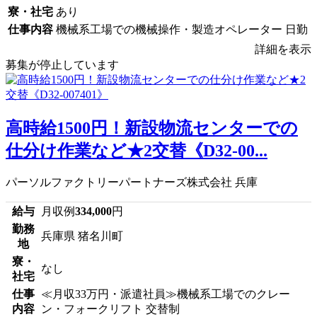
寮・社宅
あり
仕事内容
機械系工場での機械操作・製造オペレーター 日勤
詳細を表示
募集が停止しています
高時給1500円！新設物流センターでの
仕分け作業など★2交替《D32-00...
パーソルファクトリーパートナーズ株式会社 兵庫
給与
月収例
334,000
円
勤務
兵庫県 猪名川町
地
寮・
なし
社宅
仕事
≪月収33万円・派遣社員≫機械系工場でのクレー
内容
ン・フォークリフト 交替制