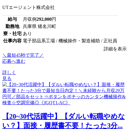
UTエージェント株式会社
給与
月収例
292,000
円
勤務地
兵庫県 猪名川町
寮・社宅
あり
仕事内容
電子部品系工場 / 機械操作・製造補助 / 正社員
詳細を表示
＼最短45秒で完了／
応募へ進む
詳しく
見る
【20~30代活躍中】【ダルい転職やめな
い？】面接・履歴書不要！たった3分...