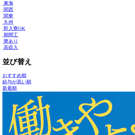
東海
関西
関東
九州
即入寮OK
期間工
寮あり
高収入
並び替え
おすすめ順
給与が高い順
新着順