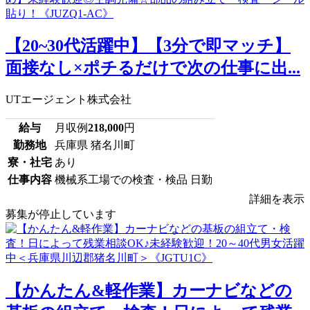
【20~30代活躍中】【3分で即マッチ】
面接なし×ポチるだけで次の仕事に出...
UTエージェント株式会社
給与
月収例
218,000
円
勤務地
兵庫県 猪名川町
寮・社宅
あり
仕事内容
機械系工場での検査・検品 日勤
詳細を表示
募集が停止しています
【かんたん&軽作業】カーナビなどの