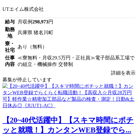
UTエイム株式会社
給与
月収例
298,973
円
勤務
兵庫県 猪名川町
地
寮・
あり（無料）
社宅
仕事
≪寮無料・月収29.5万円・正社員≫電子部品系工場で
内容
の組立・機械操作 交替制
詳細を表示
募集が停止しています
【20~40代活躍中】【スキマ時間にポチ
ッと就職！】カンタンWEB登録でら...