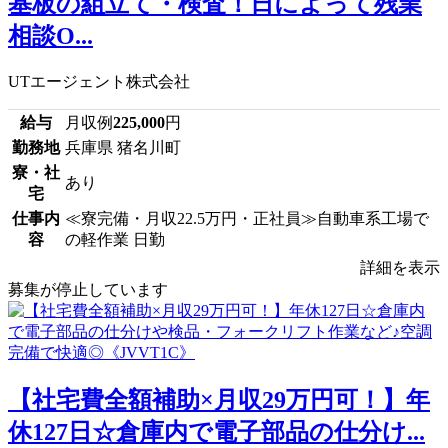
基板の組立て・検査！日によって残業
相談O...
UTエージェント株式会社
給与
月収例
225,000
円
勤務地
兵庫県 猪名川町
寮・社
あり
宅
仕事内
≪寮完備・月収22.5万円・正社員≫自動車系工場で
容
の軽作業 日勤
詳細を表示
募集が停止しています
【社宅費全額補助×月収29万円可！】年
休127日☆倉庫内で電子部品の仕分け...