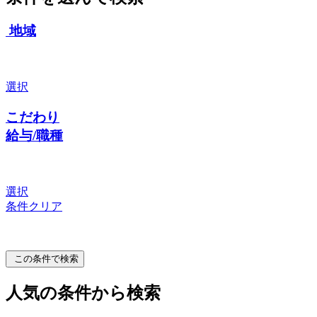
地域
選択
こだわり
給与/職種
選択
条件クリア
この条件で検索
人気の条件から検索