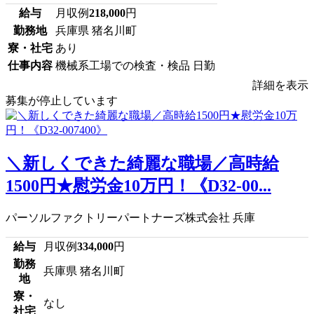
給与
月収例
218,000
円
勤務地
兵庫県 猪名川町
寮・社宅
あり
仕事内容
機械系工場での検査・検品 日勤
詳細を表示
募集が停止しています
＼新しくできた綺麗な職場／高時給
1500円★慰労金10万円！《D32-00...
パーソルファクトリーパートナーズ株式会社 兵庫
給与
月収例
334,000
円
勤務
兵庫県 猪名川町
地
寮・
なし
社宅