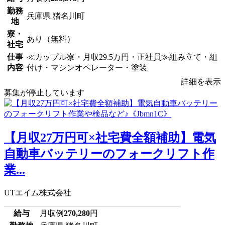
勤務
兵庫県 猪名川町
地
寮・
あり（無料）
社宅
仕事
≪カップル寮・月収29.5万円・正社員≫組み立て・組
内容
付け・マシンオペレーター・塗装
詳細を表示
募集が停止しています
【月収27万円可×社宅費全額補助】電気
自動車バッテリーのフォークリフト作
業...
UTエイム株式会社
給与
月収例
270,280
円