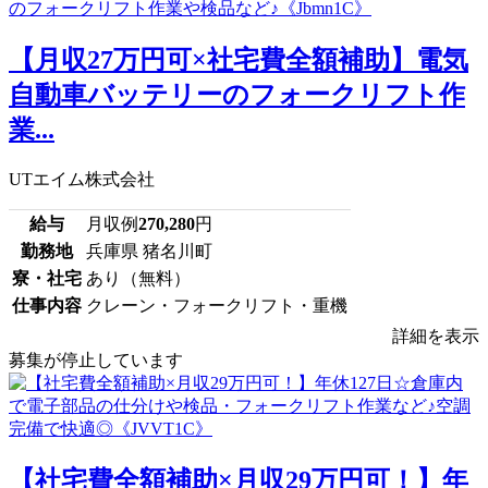
【月収27万円可×社宅費全額補助】電気
自動車バッテリーのフォークリフト作
業...
UTエイム株式会社
給与
月収例
270,280
円
勤務地
兵庫県 猪名川町
寮・社宅
あり（無料）
仕事内容
クレーン・フォークリフト・重機
詳細を表示
募集が停止しています
【社宅費全額補助×月収29万円可！】年