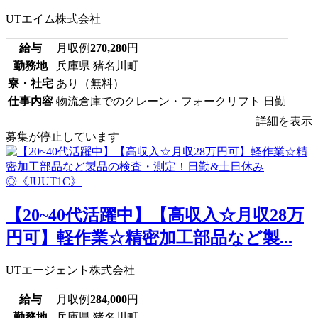
UTエイム株式会社
給与
月収例
270,280
円
勤務地
兵庫県 猪名川町
寮・社宅
あり（無料）
仕事内容
物流倉庫でのクレーン・フォークリフト 日勤
詳細を表示
募集が停止しています
【20~40代活躍中】【高収入☆月収28万
円可】軽作業☆精密加工部品など製...
UTエージェント株式会社
給与
月収例
284,000
円
勤務地
兵庫県 猪名川町