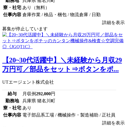
勤務地
兵庫県 猪名川町
寮・社宅
あり（無料）
仕事内容
倉庫作業 / 検品・梱包 / 物流倉庫 / 日勤
詳細を表示
募集が停止しています
【20~30代活躍中】＼未経験から月収29
万円可／部品をセット⇒ボタンをポ...
UTエージェント株式会社
給与
月収例
292,000
円
勤務地
兵庫県 猪名川町
寮・社宅
あり
仕事内容
電子部品系工場 / 機械操作・製造補助 / 正社員
詳細を表示