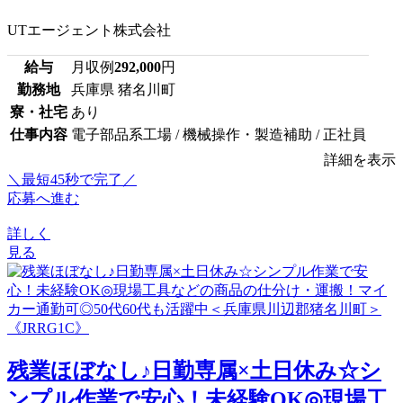
UTエージェント株式会社
給与
月収例
292,000
円
勤務地
兵庫県 猪名川町
寮・社宅
あり
仕事内容
電子部品系工場 / 機械操作・製造補助 / 正社員
詳細を表示
＼最短45秒で完了／
応募へ進む
詳しく
見る
残業ほぼなし♪日勤専属×土日休み☆シ
ンプル作業で安心！未経験OK◎現場工