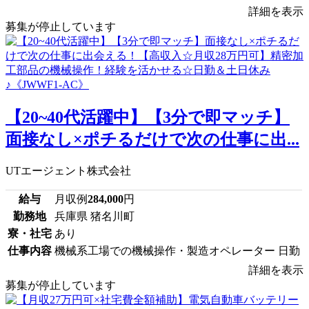
詳細を表示
募集が停止しています
【20~40代活躍中】【3分で即マッチ】
面接なし×ポチるだけで次の仕事に出...
UTエージェント株式会社
給与
月収例
284,000
円
勤務地
兵庫県 猪名川町
寮・社宅
あり
仕事内容
機械系工場での機械操作・製造オペレーター 日勤
詳細を表示
募集が停止しています