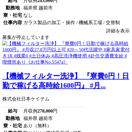
給与
月収例
243,000
円
勤務地
福井県 越前市
寮・社宅
なし
仕事内容
ガラス製品の加工・操作 / 機械系工場 / 交替制
詳細を表示
募集が停止しています
【機械フィルター洗浄】 『寮費0円！日
勤で稼げる高時給1600円』 #月...
株式会社日本ケイテム
給与
月収例
278,000
円
勤務地
福井県 越前市
寮・社宅
あり（無料）