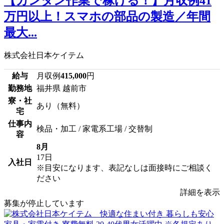
【カンタン作業で稼げる！】月収例41
万円以上！スマホの部品の製造／年間
最大...
株式会社日本ケイテム
給与
月収例
415,000
円
勤務地
福井県 越前市
寮・社
あり（無料）
宅
仕事内
検品・加工 / 家電系工場 / 交替制
容
8月
17日
入社日
※目安になります、表記なしは面接時にご相談く
ださい
詳細を表示
募集が停止しています