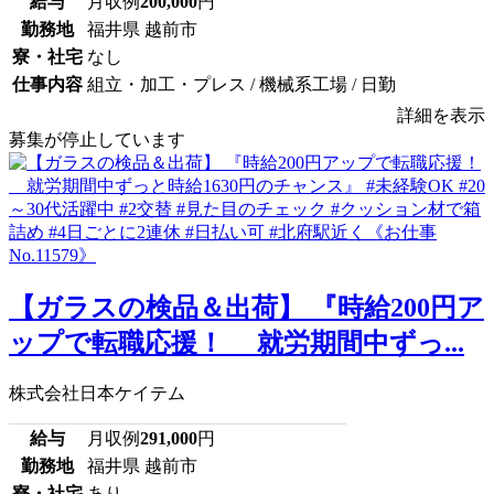
給与
月収例
200,000
円
勤務地
福井県 越前市
寮・社宅
なし
仕事内容
組立・加工・プレス / 機械系工場 / 日勤
詳細を表示
募集が停止しています
【ガラスの検品＆出荷】 『時給200円ア
ップで転職応援！ 就労期間中ずっ...
株式会社日本ケイテム
給与
月収例
291,000
円
勤務地
福井県 越前市
寮・社宅
あり