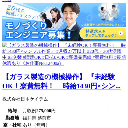
【ガラス製造の機械操作】 『未経験
OK！寮費無料！ 時給1430円×シン...
株式会社日本ケイテム
給与
月収例
275,000
円
勤務地
福井県 越前市
寮・社宅
あり（無料）