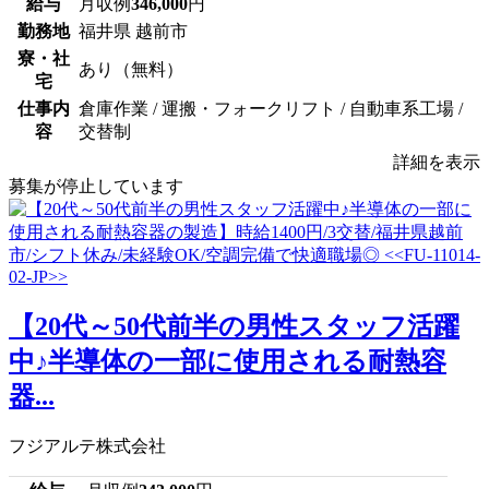
給与
月収例
346,000
円
勤務地
福井県 越前市
寮・社
あり（無料）
宅
仕事内
倉庫作業 / 運搬・フォークリフト / 自動車系工場 /
容
交替制
詳細を表示
募集が停止しています
【20代～50代前半の男性スタッフ活躍
中♪半導体の一部に使用される耐熱容
器...
フジアルテ株式会社