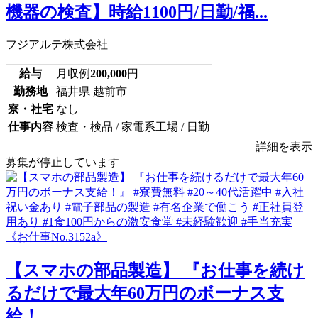
機器の検査】時給1100円/日勤/福...
フジアルテ株式会社
給与
月収例
200,000
円
勤務地
福井県 越前市
寮・社宅
なし
仕事内容
検査・検品 / 家電系工場 / 日勤
詳細を表示
募集が停止しています
【スマホの部品製造】 『お仕事を続け
るだけで最大年60万円のボーナス支
給！...