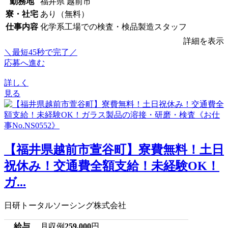
勤務地
福井県 越前市
寮・社宅
あり（無料）
仕事内容
化学系工場での検査・検品製造スタッフ
詳細を表示
＼最短45秒で完了／
応募へ進む
詳しく
見る
【福井県越前市萱谷町】寮費無料！土日
祝休み！交通費全額支給！未経験OK！
ガ...
日研トータルソーシング株式会社
給与
月収例
259,000
円