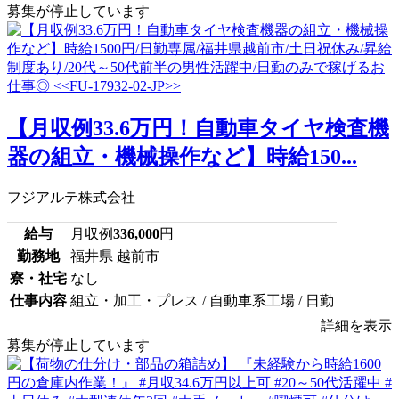
募集が停止しています
【月収例33.6万円！自動車タイヤ検査機
器の組立・機械操作など】時給150...
フジアルテ株式会社
給与
月収例
336,000
円
勤務地
福井県 越前市
寮・社宅
なし
仕事内容
組立・加工・プレス / 自動車系工場 / 日勤
詳細を表示
募集が停止しています