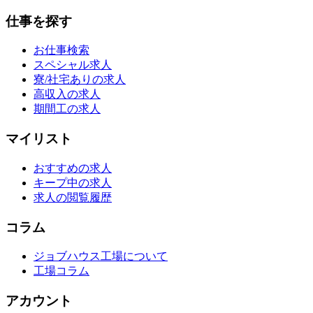
仕事を探す
お仕事検索
スペシャル求人
寮/社宅ありの求人
高収入の求人
期間工の求人
マイリスト
おすすめの求人
キープ中の求人
求人の閲覧履歴
コラム
ジョブハウス工場について
工場コラム
アカウント