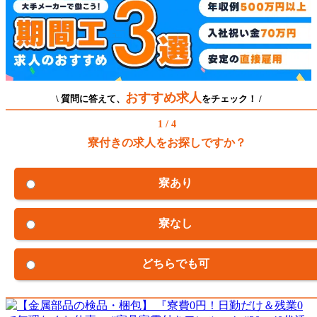
おすすめ求人
\ 質問に答えて、
をチェック！ /
1 / 4
寮付きの求人をお探しですか？
寮あり
寮なし
どちらでも可