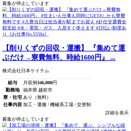
募集が停止しています
【削りくずの回収・運搬】 『集めて運
ぶだけ→寮費無料、時給1600円』 ...
株式会社日本ケイテム
給与
月収例
346,000
円
勤務地
福井県 越前市
寮・社宅
あり（無料）
仕事内容
加工・運搬 / 機械系工場 / 交替制
詳細を表示
募集が停止しています