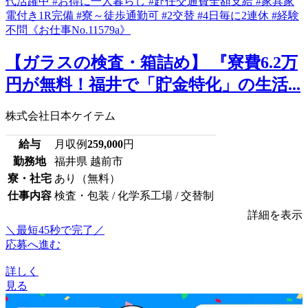
【ガラスの検査・箱詰め】 『寮費6.2万
円が無料！福井で「貯金特化」の生活...
株式会社日本ケイテム
給与
月収例
259,000
円
勤務地
福井県 越前市
寮・社宅
あり（無料）
仕事内容
検査・包装 / 化学系工場 / 交替制
詳細を表示
＼最短45秒で完了／
応募へ進む
詳しく
見る