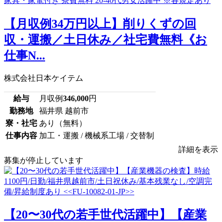
【月収例34万円以上】削りくずの回
収・運搬／土日休み／社宅費無料《お
仕事N...
株式会社日本ケイテム
給与
月収例
346,000
円
勤務地
福井県 越前市
寮・社宅
あり（無料）
仕事内容
加工・運搬 / 機械系工場 / 交替制
詳細を表示
募集が停止しています
【20〜30代の若手世代活躍中】【産業