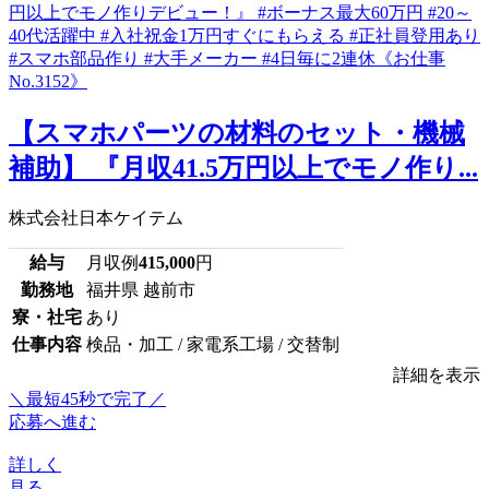
【スマホパーツの材料のセット・機械
補助】 『月収41.5万円以上でモノ作り...
株式会社日本ケイテム
給与
月収例
415,000
円
勤務地
福井県 越前市
寮・社宅
あり
仕事内容
検品・加工 / 家電系工場 / 交替制
詳細を表示
＼最短45秒で完了／
応募へ進む
詳しく
見る