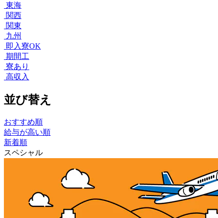
東海
関西
関東
九州
即入寮OK
期間工
寮あり
高収入
並び替え
おすすめ順
給与が高い順
新着順
スペシャル