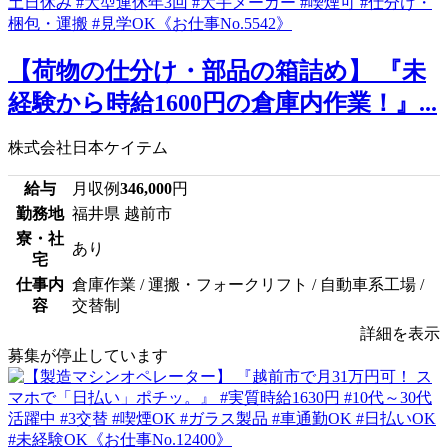
【荷物の仕分け・部品の箱詰め】 『未
経験から時給1600円の倉庫内作業！』...
株式会社日本ケイテム
給与
月収例
346,000
円
勤務地
福井県 越前市
寮・社
あり
宅
仕事内
倉庫作業 / 運搬・フォークリフト / 自動車系工場 /
容
交替制
詳細を表示
募集が停止しています