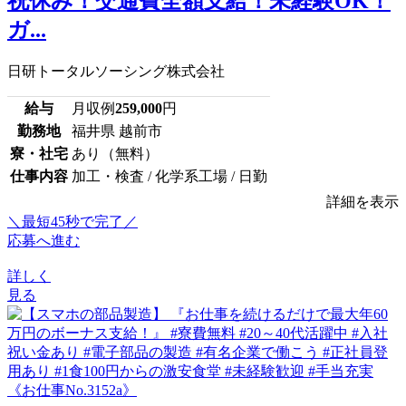
祝休み！交通費全額支給！未経験OK！
ガ...
日研トータルソーシング株式会社
給与
月収例
259,000
円
勤務地
福井県 越前市
寮・社宅
あり（無料）
仕事内容
加工・検査 / 化学系工場 / 日勤
詳細を表示
＼最短45秒で完了／
応募へ進む
詳しく
見る