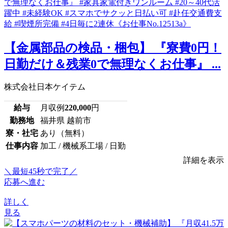
【金属部品の検品・梱包】 『寮費0円！
日勤だけ＆残業0で無理なくお仕事』 ...
株式会社日本ケイテム
給与
月収例
220,000
円
勤務地
福井県 越前市
寮・社宅
あり（無料）
仕事内容
加工 / 機械系工場 / 日勤
詳細を表示
＼最短45秒で完了／
応募へ進む
詳しく
見る