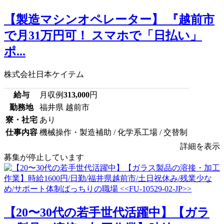
【製造マシンオペレーター】 『越前市
で月31万円可！ スマホで「日払い」
ポ...
株式会社日本ケイテム
給与
月収例
313,000
円
勤務地
福井県 越前市
寮・社宅
あり
仕事内容
機械操作・製造補助 / 化学系工場 / 交替制
詳細を表示
募集が停止しています
【20〜30代の若手世代活躍中】【ガラ