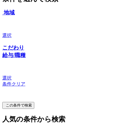
地域
選択
こだわり
給与/職種
選択
条件クリア
この条件で検索
人気の条件から検索