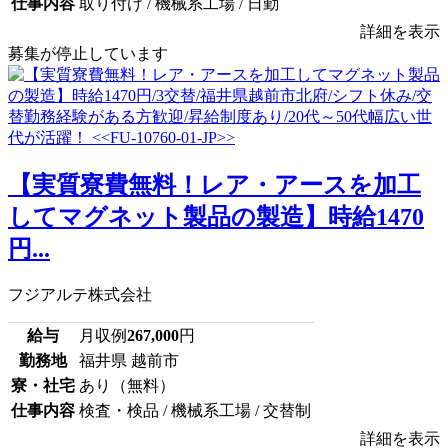
仕事内容
取り付け / 機械系工場 / 日勤
詳細を表示
募集が停止しています
【実質寮費無料！レア・アースを加工
してマグネット製品の製造】時給1470
円...
フジアルテ株式会社
給与
月収例
267,000
円
勤務地
福井県 越前市
寮・社宅
あり（無料）
仕事内容
検査・検品 / 機械系工場 / 交替制
詳細を表示