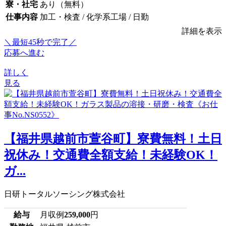
寮・社宅
あり（無料）
仕事内容
加工・検査 / 化学系工場 / 日勤
詳細を表示
＼最短45秒で完了／
応募へ進む
詳しく
見る
【福井県越前市萱谷町】寮費無料！土日
祝休み！交通費全額支給！未経験OK！
ガ...
日研トータルソーシング株式会社
給与
月収例
259,000
円