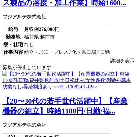
ス製品の溶接・加工作業】時給1600...
フジアルテ株式会社
給与
月収例
276,000
円
勤務地
福井県 越前市
寮・社宅
なし
仕事内容
組立・加工・プレス / 化学系工場 / 日勤
詳細を表示
募集が停止しています
【20〜30代の若手世代活躍中】【産業
機器の組立】時給1100円/日勤/福...
フジアルテ株式会社