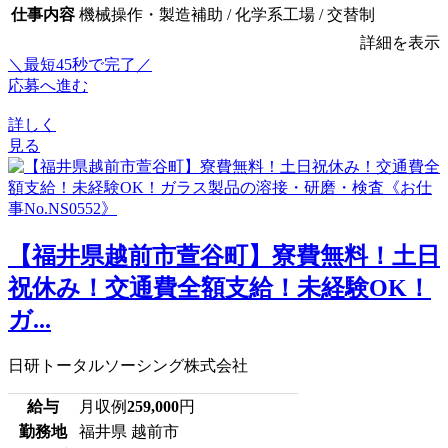
仕事内容
機械操作・製造補助 / 化学系工場 / 交替制
詳細を表示
＼最短45秒で完了／
応募へ進む
詳しく
見る
【福井県越前市萱谷町】寮費無料！土日
祝休み！交通費全額支給！未経験OK！
ガ...
日研トータルソーシング株式会社
給与
月収例
259,000
円
勤務地
福井県 越前市