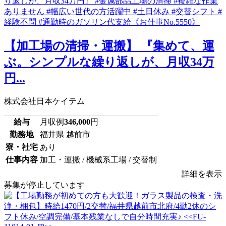
【加工場の清掃・運搬】 『集めて、運
ぶ。シンプルな繰り返しが、月収34万
円...
株式会社日本ケイテム
給与
月収例
346,000
円
勤務地
福井県 越前市
寮・社宅
あり
仕事内容
加工・運搬 / 機械系工場 / 交替制
詳細を表示
募集が停止しています