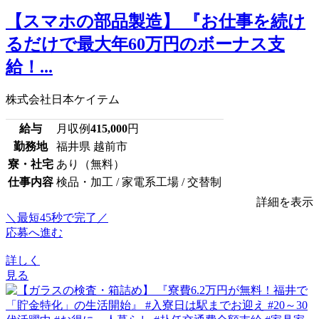
【スマホの部品製造】 『お仕事を続け
るだけで最大年60万円のボーナス支
給！...
株式会社日本ケイテム
給与
月収例
415,000
円
勤務地
福井県 越前市
寮・社宅
あり（無料）
仕事内容
検品・加工 / 家電系工場 / 交替制
詳細を表示
＼最短45秒で完了／
応募へ進む
詳しく
見る