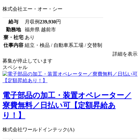
株式会社エー・オー・シー
給与
月収例
239,930
円
勤務地
福井県 越前市
寮・社宅
あり
仕事内容
組立・検品 / 自動車系工場 / 交替制
詳細を表示
募集が停止しています
スペシャル
電子部品の加工・装置オペレーター／
寮費無料／日払い可【定額昇給あ
り！】
株式会社ワールドインテック(A)