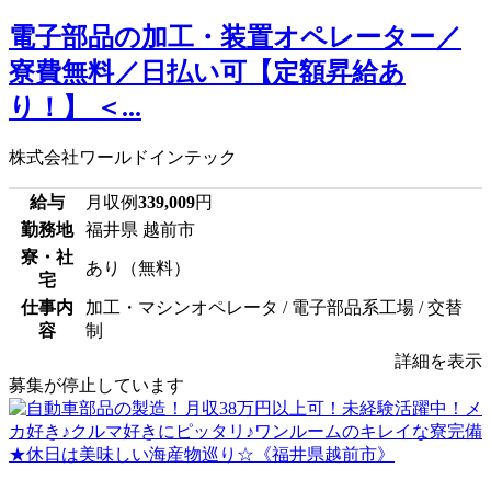
電子部品の加工・装置オペレーター／
寮費無料／日払い可【定額昇給あ
り！】 ＜...
株式会社ワールドインテック
給与
月収例
339,009
円
勤務地
福井県 越前市
寮・社
あり（無料）
宅
仕事内
加工・マシンオペレータ / 電子部品系工場 / 交替
容
制
詳細を表示
募集が停止しています