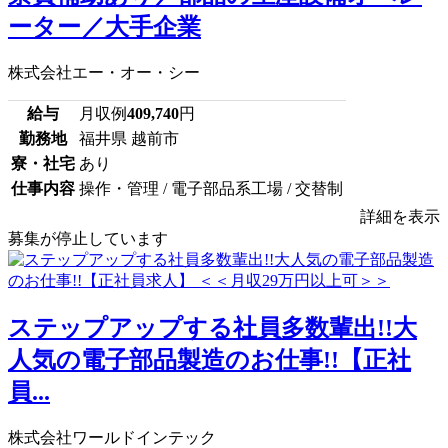
ーター／大手企業
株式会社エー・オー・シー
給与
月収例
409,740
円
勤務地
福井県 越前市
寮・社宅
あり
仕事内容
操作・管理 / 電子部品系工場 / 交替制
詳細を表示
募集が停止しています
ステップアップする社員多数輩出!!大
人気の電子部品製造のお仕事!!【正社
員...
株式会社ワールドインテック