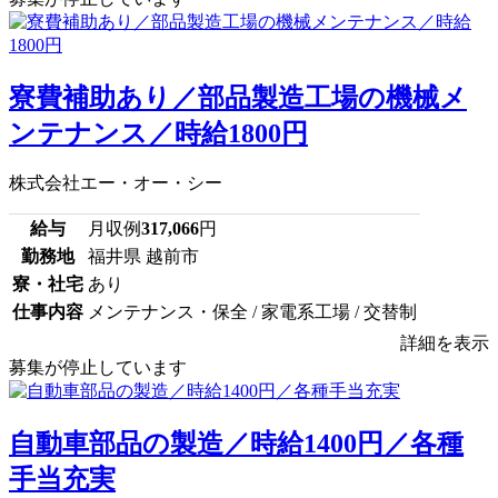
寮費補助あり／部品製造工場の機械メ
ンテナンス／時給1800円
株式会社エー・オー・シー
給与
月収例
317,066
円
勤務地
福井県 越前市
寮・社宅
あり
仕事内容
メンテナンス・保全 / 家電系工場 / 交替制
詳細を表示
募集が停止しています
自動車部品の製造／時給1400円／各種
手当充実