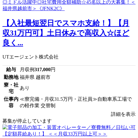
【入社最短翌日でスマホ支給！】【月
収31万円可】土日休みで高収入☆ほど
良く...
UTエージェント株式会社
給与
月収例
317,000
円
勤務地
福井県 越前市
寮・社
あり
宅
仕事内
≪寮完備・月収31.5万円・正社員≫自動車系工場で
容
の軽作業 交替制
詳細を表示
募集が停止しています