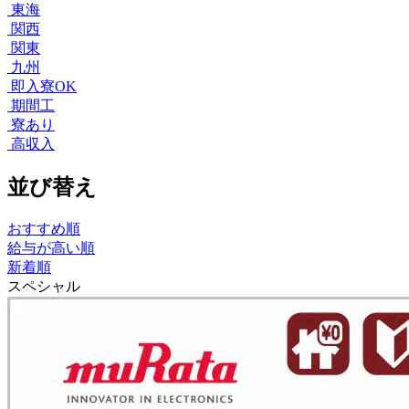
東海
関西
関東
九州
即入寮OK
期間工
寮あり
高収入
並び替え
おすすめ順
給与が高い順
新着順
スペシャル