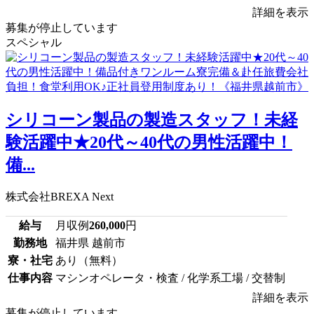
詳細を表示
募集が停止しています
スペシャル
シリコーン製品の製造スタッフ！未経
験活躍中★20代～40代の男性活躍中！
備...
株式会社BREXA Next
給与
月収例
260,000
円
勤務地
福井県 越前市
寮・社宅
あり（無料）
仕事内容
マシンオペレータ・検査 / 化学系工場 / 交替制
詳細を表示
募集が停止しています