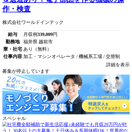
作・検査
株式会社ワールドインテック
給与
月収例
339,009
円
勤務地
福井県 越前市
寮・社宅
あり（無料）
仕事内容
加工・マシンオペレータ / 機械系工場 / 交替制
詳細を表示
募集が停止しています
スペシャル