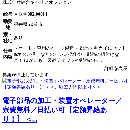
株式会社綜合キャリアオプション
給与
月収例
392,000
円
勤務
福井県 越前市
地
寮・
あり
社宅
～オートマ車用のパーツ製造～ 部品をキカイにセット
仕事
&ボタン押しなどのマシン操作や、部品の組付けな
内容
ど！ ほかにも、製品チェックや部品の供...
詳細を表示
募集が停止しています
電子部品の加工・装置オペレーター／
寮費無料／日払い可【定額昇給あ
り！】 ＜...