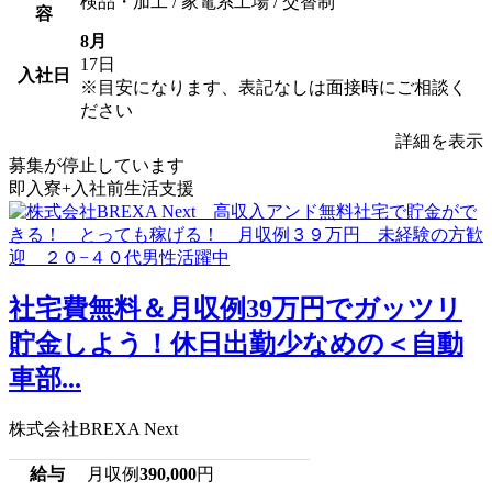
検品・加工 / 家電系工場 / 交替制
容
8月
17日
入社日
※目安になります、表記なしは面接時にご相談く
ださい
詳細を表示
募集が停止しています
即入寮+入社前生活支援
社宅費無料＆月収例39万円でガッツリ
貯金しよう！休日出勤少なめの＜自動
車部...
株式会社BREXA Next
給与
月収例
390,000
円