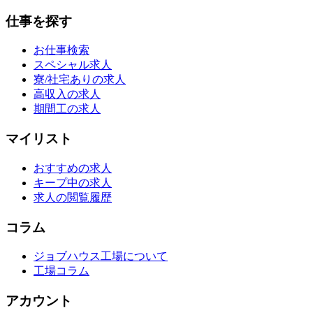
仕事を探す
お仕事検索
スペシャル求人
寮/社宅ありの求人
高収入の求人
期間工の求人
マイリスト
おすすめの求人
キープ中の求人
求人の閲覧履歴
コラム
ジョブハウス工場について
工場コラム
アカウント