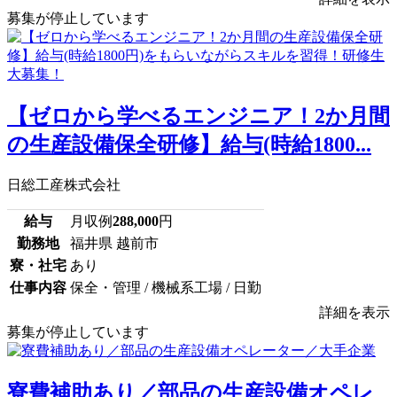
募集が停止しています
【ゼロから学べるエンジニア！2か月間
の生産設備保全研修】給与(時給1800...
日総工産株式会社
給与
月収例
288,000
円
勤務地
福井県 越前市
寮・社宅
あり
仕事内容
保全・管理 / 機械系工場 / 日勤
詳細を表示
募集が停止しています
寮費補助あり／部品の生産設備オペレ