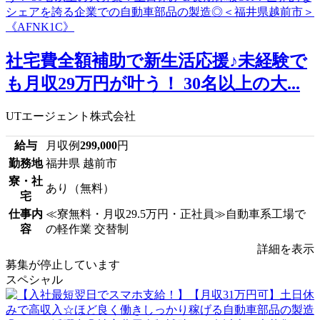
社宅費全額補助で新生活応援♪未経験で
も月収29万円が叶う！ 30名以上の大...
UTエージェント株式会社
給与
月収例
299,000
円
勤務地
福井県 越前市
寮・社
あり（無料）
宅
仕事内
≪寮無料・月収29.5万円・正社員≫自動車系工場で
容
の軽作業 交替制
詳細を表示
募集が停止しています
スペシャル