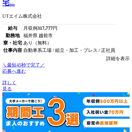
宅...
UTエイム株式会社
給与
月収例
317,777
円
勤務地
福井県 越前市
寮・社宅
あり（無料）
仕事内容
自動車系工場 / 組立・加工・プレス / 正社員
詳細を表示
＼最短45秒で完了／
応募へ進む
詳しく
見る