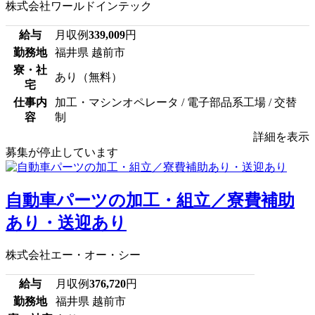
株式会社ワールドインテック
給与
月収例
339,009
円
勤務地
福井県 越前市
寮・社
あり（無料）
宅
仕事内
加工・マシンオペレータ / 電子部品系工場 / 交替
容
制
詳細を表示
募集が停止しています
自動車パーツの加工・組立／寮費補助
あり・送迎あり
株式会社エー・オー・シー
給与
月収例
376,720
円
勤務地
福井県 越前市