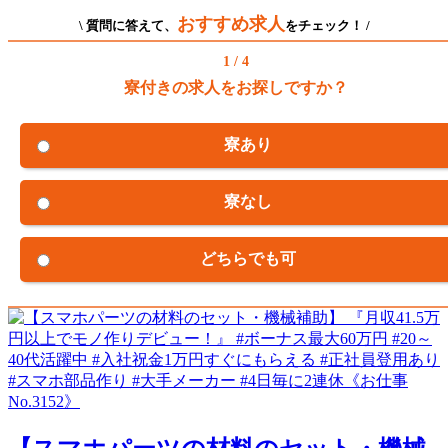
おすすめ求人
\ 質問に答えて、
をチェック！ /
1 / 4
寮付きの求人をお探しですか？
寮あり
寮なし
どちらでも可