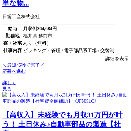
単な物...
日総工産株式会社
給与
月収例
364,684
円
勤務地
福井県 越前市
寮・社宅
あり（無料）
仕事内容
ピッキング・管理 / 電子部品系工場 / 交替制
詳細を表示
＼最短45秒で完了／
応募へ進む
詳しく
見る
【高収入】未経験でも月収31万円が叶
う！ 土日休み♪自動車部品の製造【社