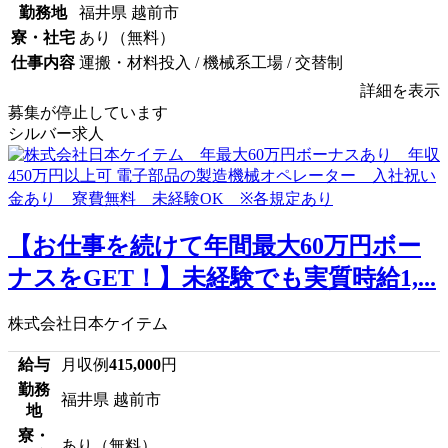
勤務地
福井県 越前市
寮・社宅
あり（無料）
仕事内容
運搬・材料投入 / 機械系工場 / 交替制
詳細を表示
募集が停止しています
シルバー求人
【お仕事を続けて年間最大60万円ボー
ナスをGET！】未経験でも実質時給1,...
株式会社日本ケイテム
給与
月収例
415,000
円
勤務
福井県 越前市
地
寮・
あり（無料）