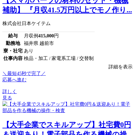
【スマホパーツの材料のセット・機械
補助】 『月収41.5万円以上でモノ作り...
株式会社日本ケイテム
給与
月収例
415,000
円
勤務地
福井県 越前市
寮・社宅
あり
仕事内容
検品・加工 / 家電系工場 / 交替制
詳細を表示
＼最短45秒で完了／
応募へ進む
詳しく
見る
【大手企業でスキルアップ】社宅費0円
＆送迎あり！電子部品を作る機械の操