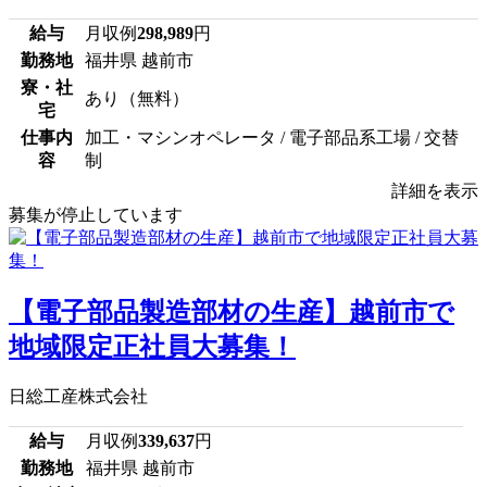
給与
月収例
298,989
円
勤務地
福井県 越前市
寮・社
あり（無料）
宅
仕事内
加工・マシンオペレータ / 電子部品系工場 / 交替
容
制
詳細を表示
募集が停止しています
【電子部品製造部材の生産】越前市で
地域限定正社員大募集！
日総工産株式会社
給与
月収例
339,637
円
勤務地
福井県 越前市