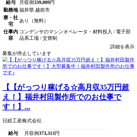
給与
月収例
339,009
円
勤務地
福井県 越前市
寮・社
あり（無料）
宅
仕事内
コンデンサのマシンオペレータ・材料投入 / 電子部
容
品系工場 / 交替制
詳細を表示
募集が停止しています
【【がっつり稼げる☆高月収35万円超
え！】福井村田製作所でのお仕事で
す！】...
日総工産株式会社
給与
月収例
373,313
円