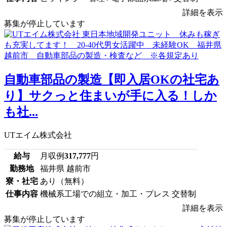
詳細を表示
募集が停止しています
自動車部品の製造【即入居OKの社宅あ
り】サクっと住まいが手に入る！しか
も社...
UTエイム株式会社
給与
月収例
317,777
円
勤務地
福井県 越前市
寮・社宅
あり（無料）
仕事内容
機械系工場での組立・加工・プレス 交替制
詳細を表示
募集が停止しています