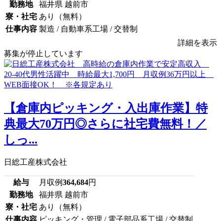
勤務地
福井県 越前市
寮・社宅
あり（無料）
仕事内容
製造 / 自動車系工場 / 交替制
詳細を表示
募集が停止しています
【倉庫内ピッキング・入出庫作業】特
典最大70万円◎さらに社宅費無料！／
しっ...
日総工産株式会社
給与
月収例
364,684
円
勤務地
福井県 越前市
寮・社宅
あり（無料）
仕事内容
ピッキング・管理 / 電子部品系工場 / 交替制