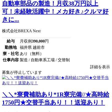
自動車部品の製造！月収38万円以上
可！未経験活躍中！メカ好き♪クルマ好
きに...
株式会社BREXA Next
給与
月収例
390,000
円
勤務地
福井県 越前市
寮・社宅
あり（無料）
仕事内容
製造 / 自動車系工場 / 交替制
詳細を表示
募集が停止しています
＼＼*寮費補助あり*1R寮完備//★高時給
1750円★交替手当あり！！送迎あり！