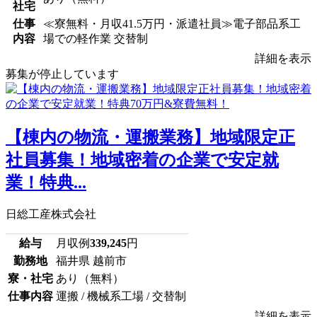
社宅
仕事
≪寮無料・月収41.5万円・派遣社員≫電子部品系工
内容
場での軽作業 交替制
詳細を表示
募集が停止しています
【棟内の物流・運搬業務】地域限定正
社員募集！地域密着の企業で安定就
業！特典...
日総工産株式会社
給与
月収例
339,245
円
勤務地
福井県 越前市
寮・社宅
あり（無料）
仕事内容
運搬 / 機械系工場 / 交替制
詳細を表示