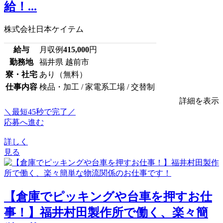
給！...
株式会社日本ケイテム
給与
月収例
415,000
円
勤務地
福井県 越前市
寮・社宅
あり（無料）
仕事内容
検品・加工 / 家電系工場 / 交替制
詳細を表示
＼最短45秒で完了／
応募へ進む
詳しく
見る
【倉庫でピッキングや台車を押すお仕
事！】福井村田製作所で働く、楽々簡