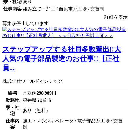
寮・社宅
あり
仕事内容
組み立て・加工 / 自動車系工場 / 交替制
詳細を表示
募集が停止しています
ステップアップする社員多数輩出!!大
人気の電子部品製造のお仕事!!【正社
員...
株式会社ワールドインテック
給与
月収例
298,989
円
勤務地
福井県 越前市
寮・社
あり（無料）
宅
仕事内
加工・マシンオペレータ / 電子部品系工場 / 交替
容
制