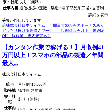
寮・社宅
あり（無料）
仕事内容
通信機器の運搬・製造 / 電子部品系工場 / 交替制
詳細を表示
募集が停止しています
【カンタン作業で稼げる！】月収例41
万円以上！スマホの部品の製造／年間
最大...
株式会社日本ケイテム
給与
月収例
415,000
円
勤務地
福井県 越前市
寮・社
あり（無料）
宅
仕事内