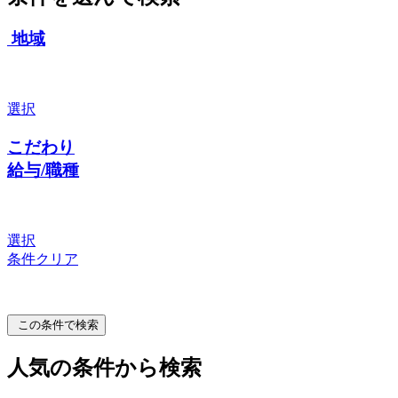
地域
選択
こだわり
給与/職種
選択
条件クリア
この条件で検索
人気の条件から検索