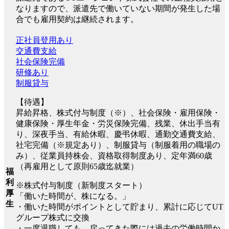
なりますので、派遣先で働いていない期間が発生した場
合でも雇用契約は継続されます。
正社員登用あり
交通費支給
社会保険完備
研修あり
制服貸与
【待遇】
昇給昇格、株式付与制度（※）、社会保険・雇用保険・
健康保険・厚生年金・労災保険完備、残業、休出手当有
り、深夜手当、有給休暇、慶弔休暇、通勤交通費支給、
社宅完備（※規定あり）、制服貸与（制服着用の職場の
み）、従業員持株会、資格取得制度あり、定年満60歳
（再雇用として原則65歳迄就業）
福
利
※株式付与制度（新制度スタート）
厚
「働いた時間が、株になる。」
生
・働いた時間がポイントとして貯まり、累計に応じてUT
グループ株式に交換
・一度退職しても、戻ってきた際には過去の労働時間か