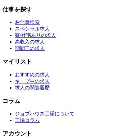
仕事を探す
お仕事検索
スペシャル求人
寮/社宅ありの求人
高収入の求人
期間工の求人
マイリスト
おすすめの求人
キープ中の求人
求人の閲覧履歴
コラム
ジョブハウス工場について
工場コラム
アカウント