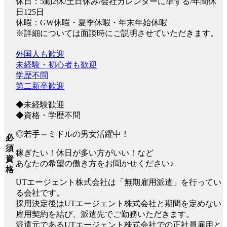
休日：5勤2休/土日休み/会社カレンダーに準ずる/年間休
日125日
休暇：GW休暇・夏季休暇・年末年始休暇
※詳細については面談時にご説明させていただきます。
外国人も歓迎
未経験・初心者も歓迎
学歴不問
第二新卒歓迎
◆未経験歓迎
◆資格・学歴不問
◎若手～ミドルの男女活躍中！
必
須
稼ぎたい！休日が多い方がいい！など
資
あなたの希望の働き方をお聞かせください♪
格
UTエージェント株式会社は「無期雇用派遣」を行ってい
る会社です。
採用決定後はUTエージェント株式会社と期間を定めない
雇用契約を結び、派遣先でご勤務いただきます。
派遣元であるUTエージェント株式会社での正社員雇用と