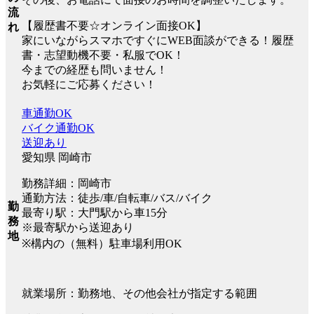
流
【履歴書不要☆オンライン面接OK】
れ
家にいながらスマホですぐにWEB面談ができる！履歴
書・志望動機不要・私服でOK！
今までの経歴も問いません！
お気軽にご応募ください！
車通勤OK
バイク通勤OK
送迎あり
愛知県 岡崎市
勤務詳細：岡崎市
通勤方法：徒歩/車/自転車/バス/バイク
勤
最寄り駅：大門駅から車15分
務
※最寄駅から送迎あり
地
※構内の（無料）駐車場利用OK
就業場所：勤務地、その他会社が指定する範囲