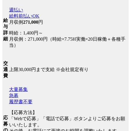
週払い
給料前払いOK
給
月収例
271,000
円
与
詳
時給：1,400円～
細
月収例：271,000円（時給×7.75H実働×20日稼働＋各種手
当）
交
上限30,000円まで支給 ※会社規定有り
通
費
大量募集
急募
履歴書不要
【応募方法】
応
「Webで応募」「電話で応募」ボタンよりご応募をお願
募
いいたします。
の
その後、お電話にて面接のお時間を調整いたします。