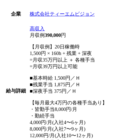
株式会社ティーエムビジョン
企業
高収入
月収例
390,000
円
【月収例】20日稼働時
1,500円 × 160h + 残業 + 深夜
=月収35万円以上 ＋ 各種手当
=月収39万円以上可能
■基本時給 1,500円／Ｈ
■残業手当 1,875円／Ｈ
給与詳細
■深夜手当 375円／Ｈ
【毎月最大4万円の各種手当あり】
・皆勤手当8,000円/月
・勤続手当
4,000円/月(入社4〜6ヶ月)
8,000円/月(入社7〜9ヶ月)
12,000円/月(入社10〜12ヶ月)