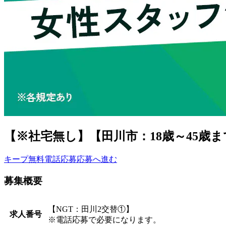
【※社宅無し】【田川市：18歳～45歳
キープ
無料電話応募
応募へ進む
募集概要
【NGT：田川2交替①】
求人番号
※電話応募で必要になります。