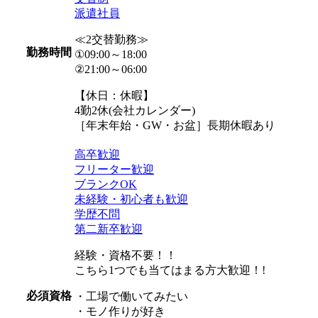
派遣社員
≪2交替勤務≫
勤務時間
①09:00～18:00
②21:00～06:00
【休日：休暇】
4勤2休(会社カレンダー)
［年末年始・GW・お盆］長期休暇あり
高卒歓迎
フリーター歓迎
ブランクOK
未経験・初心者も歓迎
学歴不問
第二新卒歓迎
経験・資格不要！！
こちら1つでも当てはまる方大歓迎！!
必須資格
・工場で働いてみたい
・モノ作りが好き