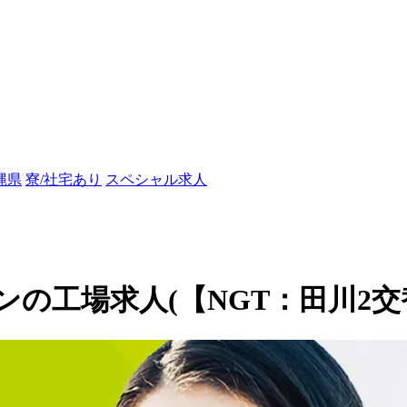
縄県
寮/社宅あり
スペシャル求人
の工場求人(【NGT：田川2交