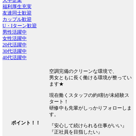
大手企業
福利厚生充実
友達同士歓迎
カップル歓迎
U・Iターン歓迎
男性活躍中
女性活躍中
20代活躍中
30代活躍中
40代活躍中
空調完備のクリーンな環境で、
男女ともに長く働ける環境が整ってい
ます★
現在働くスタッフの約8割が未経験ス
タート！
研修中も先輩がしっかりフォローしま
す。
ポイント！！
『安心して続けられる仕事がいい』
『正社員を目指したい』