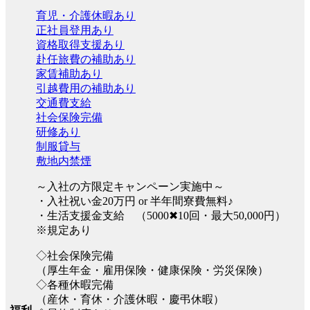
育児・介護休暇あり
正社員登用あり
資格取得支援あり
赴任旅費の補助あり
家賃補助あり
引越費用の補助あり
交通費支給
社会保険完備
研修あり
制服貸与
敷地内禁煙
～入社の方限定キャンペーン実施中～
・入社祝い金20万円 or 半年間寮費無料♪
・生活支援金支給 （5000✖10回・最大50,000円）
※規定あり
◇社会保険完備
（厚生年金・雇用保険・健康保険・労災保険）
◇各種休暇完備
（産休・育休・介護休暇・慶弔休暇）