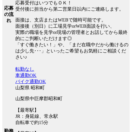
応募受付はいつでもＯＫ！
応募
受付後に担当から第二営業日以内にご連絡します。
の流
面接は、支店またはWEBで随時可能です。
れ
面接後（別日）に工場見学orWEB面談を行い、
実際の職場を見学or現場の管理者とお話してから最終
的にご判断いただけます◎
「すぐ働きたい！」や、「まだ在職中だから働けるの
は少し先･･･」といったご希望もお気軽にご相談くだ
さい♪
転勤なし
車通勤OK
バイク通勤OK
山梨県 昭和町
山梨県中巨摩郡昭和町
【最寄駅】
JR：身延線、常永駅
自転車で約15分
勤務