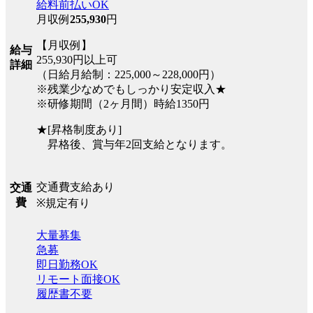
給料前払いOK
月収例
255,930
円
【月収例】
給与
255,930円以上可
詳細
（日給月給制：225,000～228,000円）
※残業少なめでもしっかり安定収入★
※研修期間（2ヶ月間）時給1350円
★[昇格制度あり]
昇格後、賞与年2回支給となります。
交通費支給あり
交通
費
※規定有り
大量募集
急募
即日勤務OK
リモート面接OK
履歴書不要