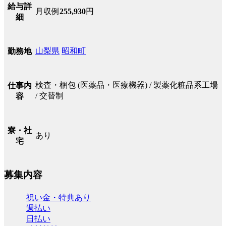
給与詳
月収例
255,930
円
細
山梨県
昭和町
勤務地
検査・梱包 (医薬品・医療機器) / 製薬化粧品系工場
仕事内
/ 交替制
容
寮・社
あり
宅
募集内容
祝い金・特典あり
週払い
日払い