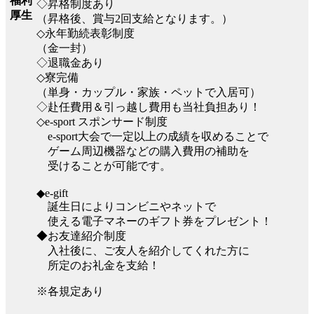
福利
◇昇格制度あり
厚生
（昇格後、賞与2回支給となります。）
◇永年勤続表彰制度
（金一封）
◇退職金あり
◇寮完備
（単身・カップル・家族・ペットで入居可）
◇赴任費用＆引っ越し費用も当社負担あり！
◇e-sport スポンサード制度
e-sport大会で一定以上の成績を収めることで
ゲーム周辺機器などの購入費用の補助を
受けることが可能です。
◆e-gift
誕生日によりコンビニやネットで
使える電子マネーのギフト券をプレゼント！
◆お友達紹介制度
入社後に、ご友人を紹介してくれた方に
所定のお礼金を支給！
※各規定あり