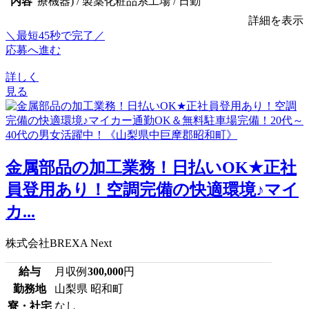
内容
療機器) / 製薬化粧品系工場 / 日勤
詳細を表示
＼最短45秒で完了／
応募へ進む
詳しく
見る
金属部品の加工業務！日払いOK★正社
員登用あり！空調完備の快適環境♪マイ
カ...
株式会社BREXA Next
給与
月収例
300,000
円
勤務地
山梨県 昭和町
寮・社宅
なし