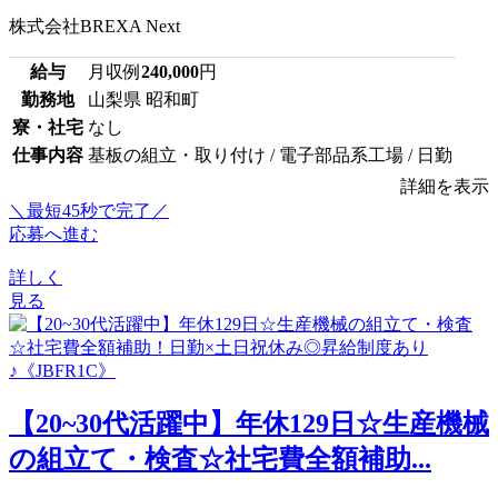
株式会社BREXA Next
給与
月収例
240,000
円
勤務地
山梨県 昭和町
寮・社宅
なし
仕事内容
基板の組立・取り付け / 電子部品系工場 / 日勤
詳細を表示
＼最短45秒で完了／
応募へ進む
詳しく
見る
【20~30代活躍中】年休129日☆生産機械
の組立て・検査☆社宅費全額補助...