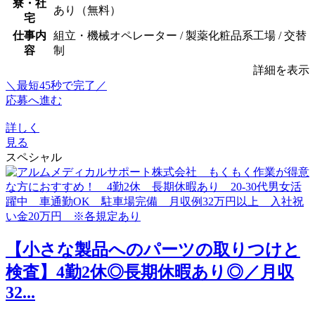
寮・社
あり（無料）
宅
仕事内
組立・機械オペレーター / 製薬化粧品系工場 / 交替
容
制
詳細を表示
＼最短45秒で完了／
応募へ進む
詳しく
見る
スペシャル
【小さな製品へのパーツの取りつけと
検査】4勤2休◎長期休暇あり◎／月収
32...