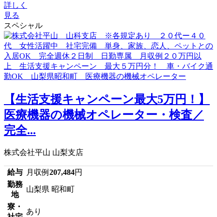
詳しく
見る
スペシャル
【生活支援キャンペーン最大5万円！】
医療機器の機械オペレーター・検査／
完全...
株式会社平山 山梨支店
給与
月収例
207,484
円
勤務
山梨県 昭和町
地
寮・
あり
社宅