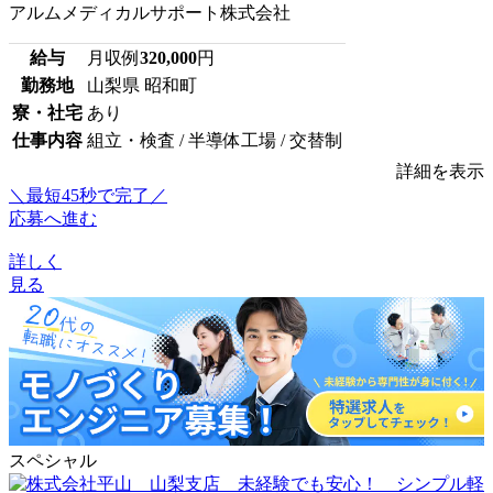
アルムメディカルサポート株式会社
給与
月収例
320,000
円
勤務地
山梨県 昭和町
寮・社宅
あり
仕事内容
組立・検査 / 半導体工場 / 交替制
詳細を表示
＼最短45秒で完了／
応募へ進む
詳しく
見る
スペシャル