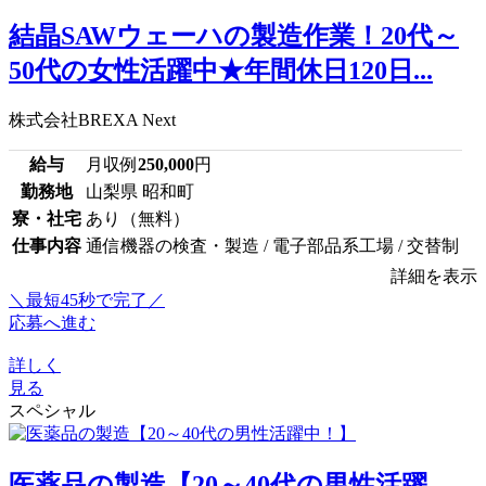
結晶SAWウェーハの製造作業！20代～
50代の女性活躍中★年間休日120日...
株式会社BREXA Next
給与
月収例
250,000
円
勤務地
山梨県 昭和町
寮・社宅
あり（無料）
仕事内容
通信機器の検査・製造 / 電子部品系工場 / 交替制
詳細を表示
＼最短45秒で完了／
応募へ進む
詳しく
見る
スペシャル
医薬品の製造【20～40代の男性活躍