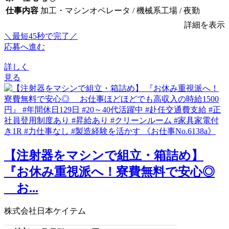
仕事内容
加工・マシンオペレータ / 機械系工場 / 夜勤
詳細を表示
＼最短45秒で完了／
応募へ進む
詳しく
見る
【注射器をマシンで組立・箱詰め】
『お休み重視派へ！寮費無料で安心◎
お...
株式会社日本ケイテム