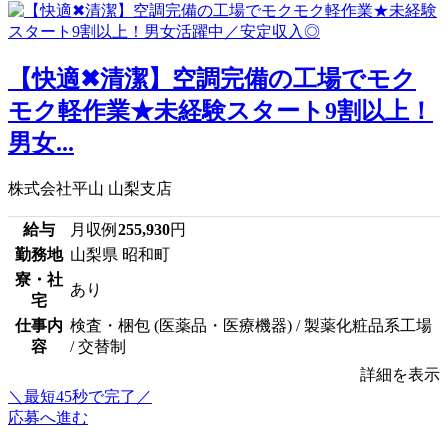
【快適✖清潔】空調完備の工場でモク
モク軽作業★未経験スタート9割以上！
男女...
株式会社平山 山梨支店
給与
月収例
255,930
円
勤務地
山梨県 昭和町
寮・社
あり
宅
仕事内
検査・梱包 (医薬品・医療機器) / 製薬化粧品系工場
容
/ 交替制
詳細を表示
＼最短45秒で完了／
応募へ進む