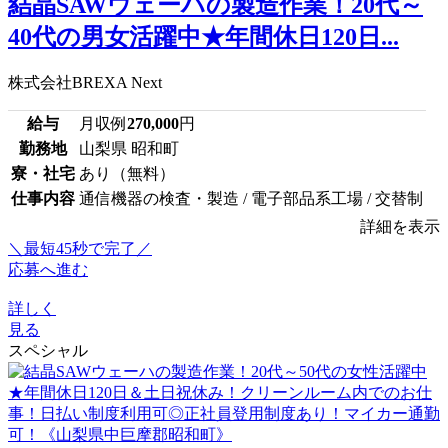
結晶SAWウェーハの製造作業！20代～
40代の男女活躍中★年間休日120日...
株式会社BREXA Next
給与
月収例
270,000
円
勤務地
山梨県 昭和町
寮・社宅
あり（無料）
仕事内容
通信機器の検査・製造 / 電子部品系工場 / 交替制
詳細を表示
＼最短45秒で完了／
応募へ進む
詳しく
見る
スペシャル