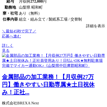
給与
月収例
272,000
円
勤務地
山梨県 昭和町
寮・社宅
あり（無料）
仕事内容
組立・組み立て / 製紙系工場 / 交替制
詳細を表示
＼最短45秒で完了／
応募へ進む
詳しく
見る
金属部品の加工業務！【月収例27万
円】働きやすい日勤専属★土日祝休
み！正社...
株式会社BREXA Next