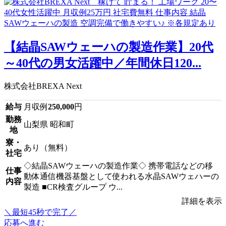
【結晶SAWウェーハの製造作業】20代
～40代の男女活躍中／年間休日120...
株式会社BREXA Next
給与
月収例
250,000
円
勤務
山梨県 昭和町
地
寮・
あり（無料）
社宅
◇結晶SAWウェーハの製造作業◇ 携帯電話などの移
仕事
動体通信機器基盤として使われる水晶SAWウェハーの
内容
製造 ■CR検査グループ ウ...
詳細を表示
＼最短45秒で完了／
応募へ進む