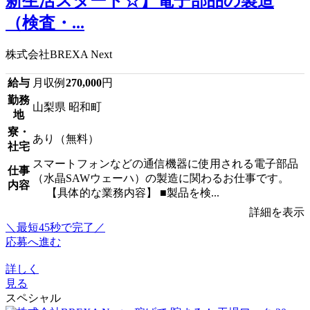
新生活スタート☆】電子部品の製造
（検査・...
株式会社BREXA Next
給与
月収例
270,000
円
勤務
山梨県 昭和町
地
寮・
あり（無料）
社宅
スマートフォンなどの通信機器に使用される電子部品
仕事
（水晶SAWウェーハ）の製造に関わるお仕事です。
内容
【具体的な業務内容】 ■製品を検...
詳細を表示
＼最短45秒で完了／
応募へ進む
詳しく
見る
スペシャル