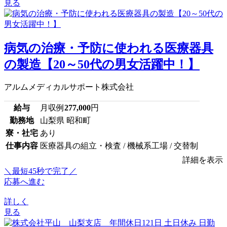
見る
病気の治療・予防に使われる医療器具
の製造【20～50代の男女活躍中！】
アルムメディカルサポート株式会社
給与
月収例
277,000
円
勤務地
山梨県 昭和町
寮・社宅
あり
仕事内容
医療器具の組立・検査 / 機械系工場 / 交替制
詳細を表示
＼最短45秒で完了／
応募へ進む
詳しく
見る