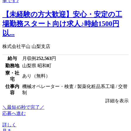
【未経験の方大歓迎】安心・安定の工
場勤務スタート向け求人♪時給1500円
以...
株式会社平山 山梨支店
給与
月収例
252,563
円
勤務地
山梨県 昭和町
寮・社
あり（無料）
宅
仕事内
機械オペレーター・検査 / 製薬化粧品系工場 / 交替
容
制
詳細を表示
＼最短45秒で完了／
応募へ進む
詳しく
見る