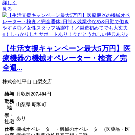
詳しく
見る
【生活支援キャンペーン最大5万円】医
療機器の機械オペレーター・検査／完
全週...
株式会社平山 山梨支店
給与
月収例
207,484
円
勤務
山梨県 昭和町
地
寮・
あり
社宅
仕事
機械オペレーター・機械のオペレーター (医薬品・医