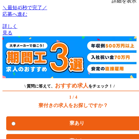
詳細を表示
＼最短45秒で完了／
応募へ進む
詳しく
見る
おすすめ求人
\ 質問に答えて、
をチェック！ /
1 / 4
寮付きの求人をお探しですか？
寮あり