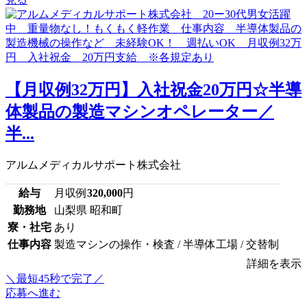
【月収例32万円】入社祝金20万円☆半導
体製品の製造マシンオペレーター／
半...
アルムメディカルサポート株式会社
給与
月収例
320,000
円
勤務地
山梨県 昭和町
寮・社宅
あり
仕事内容
製造マシンの操作・検査 / 半導体工場 / 交替制
詳細を表示
＼最短45秒で完了／
応募へ進む