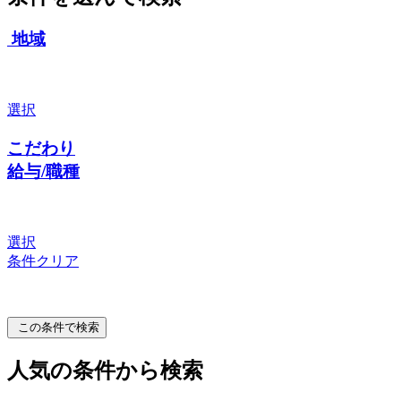
地域
選択
こだわり
給与/職種
選択
条件クリア
この条件で検索
人気の条件から検索