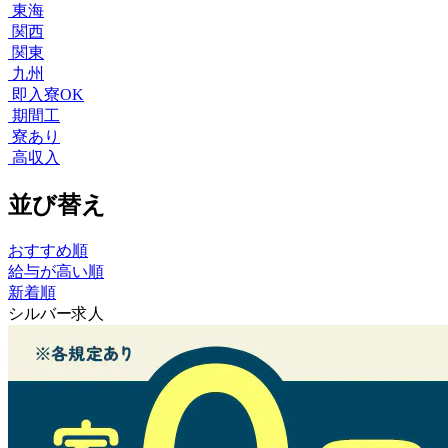
東海
関西
関東
九州
即入寮OK
期間工
寮あり
高収入
並び替え
おすすめ順
給与が高い順
新着順
シルバー求人