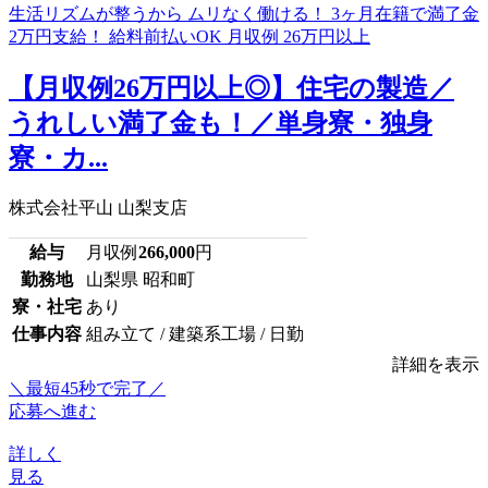
【月収例26万円以上◎】住宅の製造／
うれしい満了金も！／単身寮・独身
寮・カ...
株式会社平山 山梨支店
給与
月収例
266,000
円
勤務地
山梨県 昭和町
寮・社宅
あり
仕事内容
組み立て / 建築系工場 / 日勤
詳細を表示
＼最短45秒で完了／
応募へ進む
詳しく
見る