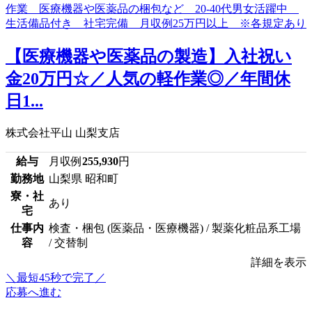
【医療機器や医薬品の製造】入社祝い
金20万円☆／人気の軽作業◎／年間休
日1...
株式会社平山 山梨支店
給与
月収例
255,930
円
勤務地
山梨県 昭和町
寮・社
あり
宅
仕事内
検査・梱包 (医薬品・医療機器) / 製薬化粧品系工場
容
/ 交替制
詳細を表示
＼最短45秒で完了／
応募へ進む