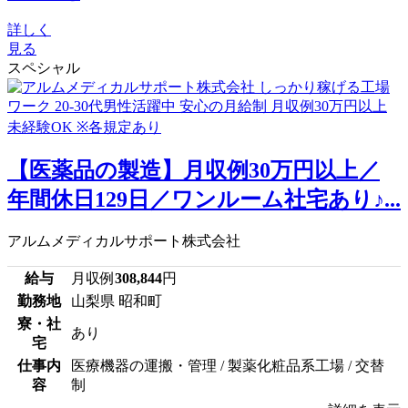
詳しく
見る
スペシャル
【医薬品の製造】月収例30万円以上／
年間休日129日／ワンルーム社宅あり♪...
アルムメディカルサポート株式会社
給与
月収例
308,844
円
勤務地
山梨県 昭和町
寮・社
あり
宅
仕事内
医療機器の運搬・管理 / 製薬化粧品系工場 / 交替
容
制