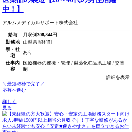
中！】
アルムメディカルサポート株式会社
給与
月収例
308,844
円
勤務地
山梨県 昭和町
寮・社
あり
宅
仕事内
医療機器の運搬・管理 / 製薬化粧品系工場 / 交替
容
制
詳細を表示
＼最短45秒で完了／
応募へ進む
詳しく
見る