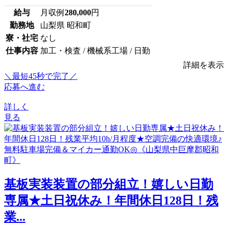
給与
月収例
280,000
円
勤務地
山梨県 昭和町
寮・社宅
なし
仕事内容
加工・検査 / 機械系工場 / 日勤
詳細を表示
＼最短45秒で完了／
応募へ進む
詳しく
見る
基板実装装置の部分組立！嬉しい日勤
専属★土日祝休み！年間休日128日！残
業...