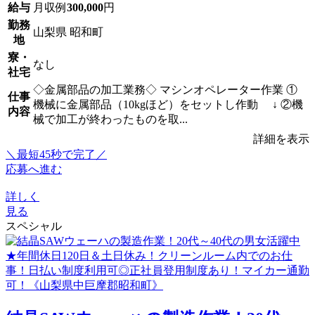
給与
月収例
300,000
円
勤務
山梨県 昭和町
地
寮・
なし
社宅
◇金属部品の加工業務◇ マシンオペレーター作業 ①
仕事
機械に金属部品（10kgほど）をセットし作動 ↓ ②機
内容
械で加工が終わったものを取...
詳細を表示
＼最短45秒で完了／
応募へ進む
詳しく
見る
スペシャル