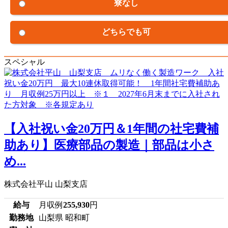
寮なし
どちらでも可
スペシャル
【入社祝い金20万円＆1年間の社宅費補
助あり】医療部品の製造｜部品は小さ
め...
株式会社平山 山梨支店
給与
月収例
255,930
円
勤務地
山梨県 昭和町